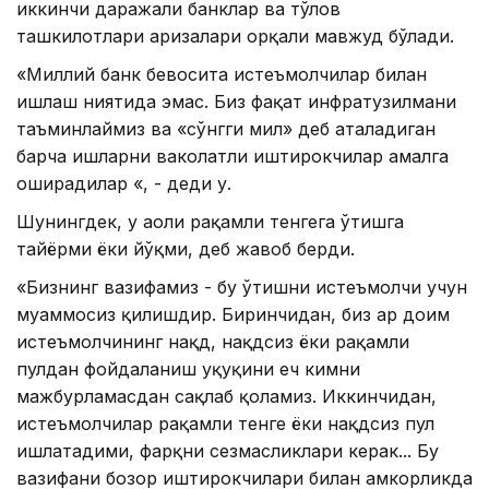
иккинчи даражали банклар ва тўлов
ташкилотлари аризалари орқали мавжуд бўлади.
«Миллий банк бевосита истеъмолчилар билан
ишлаш ниятида эмас. Биз фақат инфратузилмани
таъминлаймиз ва «сўнгги мил» деб аталадиган
барча ишларни ваколатли иштирокчилар амалга
оширадилар «, - деди у.
Шунингдек, у аҳоли рақамли тенгега ўтишга
тайёрми ёки йўқми, деб жавоб берди.
«Бизнинг вазифамиз - бу ўтишни истеъмолчи учун
муаммосиз қилишдир. Биринчидан, биз ҳар доим
истеъмолчининг нақд, нақдсиз ёки рақамли
пулдан фойдаланиш ҳуқуқини ҳеч кимни
мажбурламасдан сақлаб қоламиз. Иккинчидан,
истеъмолчилар рақамли тенге ёки нақдсиз пул
ишлатадими, фарқни сезмасликлари керак... Бу
вазифани бозор иштирокчилари билан ҳамкорликда