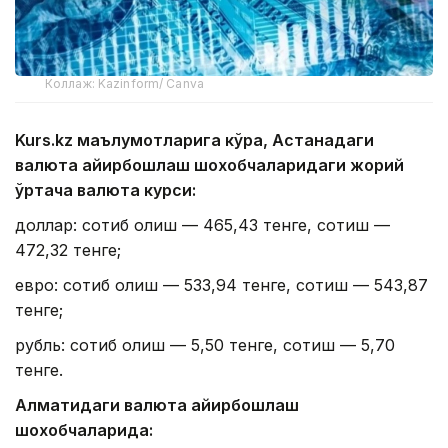
Коллаж: Kazinform/ Canva
Kurs.kz маълумотларига кўра, Астанадаги
валюта айирбошлаш шохобчаларидаги жорий
ўртача валюта курси:
доллар: сотиб олиш — 465,43 тенге, сотиш —
472,32 тенге;
евро: сотиб олиш — 533,94 тенге, сотиш — 543,87
тенге;
рубль: сотиб олиш — 5,50 тенге, сотиш — 5,70
тенге.
Алматидаги валюта айирбошлаш
шохобчаларида: