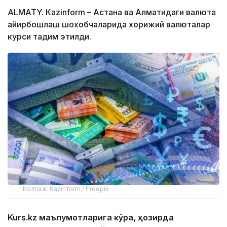
ALMATY. Кazinform – Астана ва Алматидаги валюта
айирбошлаш шохобчаларида хорижий валюталар
курси тақдим этилди.
Коллаж: Kazinform / Freepik
Kurs.kz маълумотларига кўра, ҳозирда