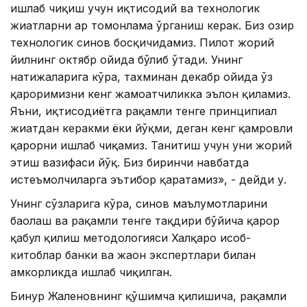
ишлаб чиқиш учун иқтисодий ва технологик
жиҳатларни ҳар томонлама ўрганиш керак. Биз ҳозир
технологик синов босқичидамиз. Пилот жорий
йилнинг октябр ойида бўлиб ўтади. Унинг
натижаларига кўра, тахминан декабр ойида ўз
қароримизни кенг жамоатчиликка эълон қиламиз.
Яъни, иқтисодиётга рақамли тенге принципиал
жиҳатдан керакми ёки йўқми, деган кенг қамровли
қарорни ишлаб чиқамиз. Танитиш учун уни жорий
этиш вазифаси йўқ. Биз биринчи навбатда
истеъмолчиларга эътибор қаратамиз», - дейди у.
Унинг сўзларига кўра, синов маълумотларини
баҳолаш ва рақамли тенге тақдири бўйича қарор
қабул қилиш методологияси Халқаро ҳисоб-
китоблар банки ва жаҳон экспертлари билан
ҳамкорликда ишлаб чиқилган.
Бинур Жаленовнинг қўшимча қилишича, рақамли