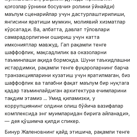
қоғозлар ўрнини босувчи» ролини ўйнайди)
маълум сценарийлар учун дастурлаштирилиши,
янгисини яратиши мумкин, молиявий хизматлар
кўрсатади. Ва, албатта, давлат тўловлари
самарадорлигини ошириш учун катта
имкониятлар мавжуд. Гап рақамли тенге
шаффофлик, мақсадлилик ва ҳоказоларни
таъминлаши ҳақида бормоқда. Шуни таъкидлашни
истардимки, рақамли тенге фуқароларнинг барча
транзакцияларини кузатиш учун яратилмаган, биз
шаффофлик ва талабни фақат маълум бир нуқтага
қадар таъминлайдиган архитектура ечимларини
тақдим этамиз ... Умид қиламизки, у
коррупциянинг олдини олиш бўйича вазифалар
комплексида энг муҳимларидан бирига айланади»,
— дея қўшимча қилди спикер.
Бинур Жаленовнинг қайд этишича, рақамли тенге