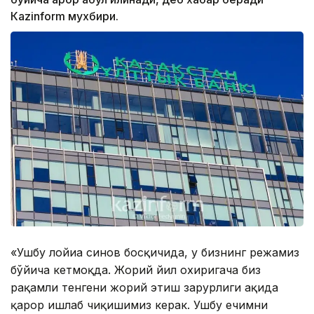
Кazinform мухбири.
«Ушбу лойиҳа синов босқичида, у бизнинг режамиз
бўйича кетмоқда. Жорий йил охиригача биз
рақамли тенгени жорий этиш зарурлиги ҳақида
қарор ишлаб чиқишимиз керак. Ушбу ечимни