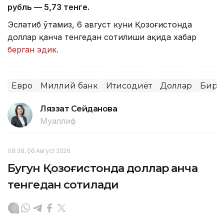
рубль — 5
,7
3 тенге.
Эслатиб ўтамиз, 6 август куни Қозоғистонда
доллар қанча тенгедан сотилиши ҳақида хабар
берган эдик.
Евро
Миллий банк
Иқтисодиёт
Доллар
Бирж
Ляззат Сейданова
Муаллиф
09:38, 06 Август 2026
Бугун Қозоғистонда доллар қанча
тенгедан сотилади