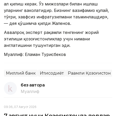
ҳал қилиш керак. Ўз мижозлари билан ишлаш
уларнинг ваколатидир. Бизнинг вазифамиз қулай,
тўғри, хавфсиз инфратузилмани таъминлашдир»,
— дея қўшимча қилди Жаленов.
Аввалроқ эксперт рақамли тенгенинг жорий
этилиши қозоғистонликлар учун нимани
англатишини тушунтирган эди.
Муаллиф: Еламан Турисбеков
Миллий банк
Иқтисодиёт
Рақамли Қозоғистон
без автора
Муаллиф
09:36, 07 Август 2026
7 август куни Қозоғистонда доллар