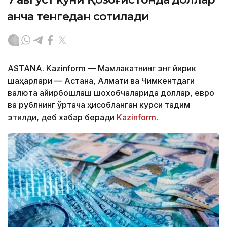
қанча тенгедан сотилади
ASTANA. Kazinform — Мамлакатнинг энг йирик
шаҳарлари — Астана, Алмати ва Чимкентдаги
валюта айирбошлаш шохобчаларида доллар, евро
ва рублнинг ўртача ҳисобланган курси тақдим
этилди, деб хабар беради
Kazinform
.