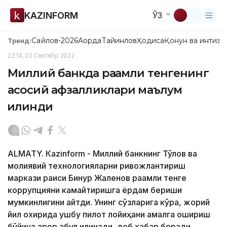
KAZINFORM
ЎЗ
Сайлов-2026
Ақорда
Тайинлов
Ҳодиса
Қонун ва интизо
Тренд:
22:14, 02 Сентябр 2022
Миллий банкда рақамли тенгенинг
асосий афзалликлари маълум
қилинди
ALMATY. Кazinform - Миллий банкнинг Тўлов ва
молиявий технологияларни ривожлантириш
маркази раиси Бинур Жаленов рақамли тенге
коррупцияни камайтиришга ёрдам бериши
мумкинлигини айтди. Унинг сўзларига кўра, жорий
йил охирида ушбу пилот лойиҳани амалга ошириш
бўйича қарор қабул қилинади, деб хабар беради