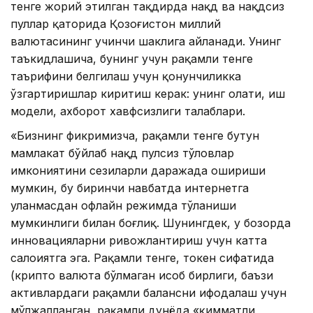
тенге жорий этилган тақдирда нақд ва нақдсиз
пуллар қаторида Қозоғистон миллий
валютасининг учинчи шаклига айланади. Унинг
таъкидлашича, бунинг учун рақамли тенге
таърифини белгилаш учун қонунчиликка
ўзгартиришлар киритиш керак: унинг ҳолати, иш
модели, ахборот хавфсизлиги талаблари.
«Бизнинг фикримизча, рақамли тенге бутун
мамлакат бўйлаб нақд пулсиз тўловлар
имкониятини сезиларли даражада ошириши
мумкин, бу биринчи навбатда интернетга
уланмасдан офлайн режимда тўланиши
мумкинлиги билан боғлиқ. Шунингдек, у бозорда
инновацияларни ривожлантириш учун катта
салоҳиятга эга. Рақамли тенге, токен сифатида
(крипто валюта бўлмаган ҳисоб бирлиги, баъзи
активлардаги рақамли балансни ифодалаш учун
мўлжалланган, рақамли дунёда «қимматли