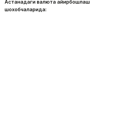
Астанадаги валюта айирбошлаш
шохобчаларида:
— доллар: сотиб олиш — 467,00 тенге, сотиш —
474,00 тенге;
— евро: сотиб олиш — 534,00 тенге, сотиш —
544,00 тенге;
— рубль: сотиб олиш — 5,55 тенге, сотиш — 5,75
тенге;
— юань: сотиб олиш — 68,83 тенге, сотиш — 73,06
тенге.
Алматидаги валюта айирбошлаш
шохобчаларида:
— доллар: сотиб олиш — 468,86 тенге, сотиш —
471,16 тенге;
— евро: сотиб олиш — 538,74 тенге, сотиш —