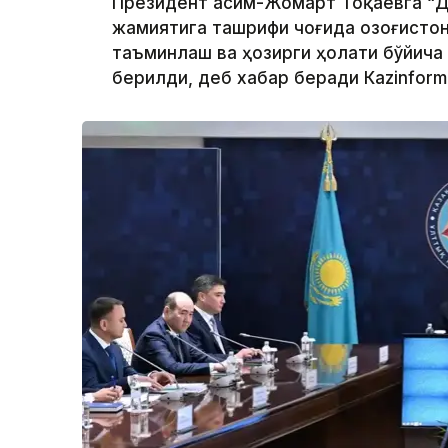
Президент Қасим-Жомарт Тоқаевга “Д
жамиятига ташрифи чоғида Қозоғисто
таъминлаш ва ҳозирги ҳолати бўйича
берилди, деб хабар беради Каzinform