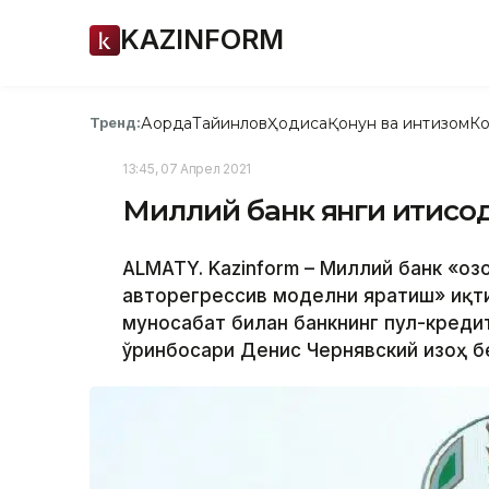
KAZINFORM
Ақорда
Тайинлов
Ҳодиса
Қонун ва интизом
Ко
Тренд:
13:45, 07 Апрел 2021
Миллий банк янги иқтисод
ALMATY. Kazinform – Миллий банк «Қоз
авторегрессив моделни яратиш» иқт
муносабат билан банкнинг пул-креди
ўринбосари Денис Чернявский изоҳ бе