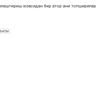
лаштириш юзасидан бир қатор аниқ топшириқлар
енти
ова Тунисдаги турнир ғолиби