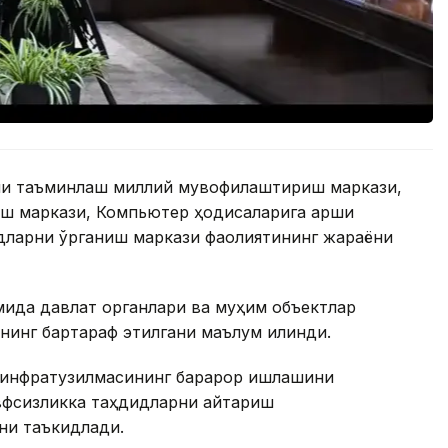
ни таъминлаш миллий мувофиқлаштириш маркази,
ш маркази, Компьютер ҳодисаларига қарши
дларни ўрганиш маркази фаолиятининг жараёни
мида давлат органлари ва муҳим объектлар
нинг бартараф этилгани маълум қилинди.
 инфратузилмасининг барқарор ишлашини
вфсизликка таҳдидларни қайтариш
ни таъкидлади.