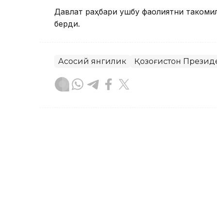
Давлат раҳбари ушбу фаолиятни такомил
берди.
Асосий янгилик
Қозоғистон Презид
Бекабат Узаков
Муаллиф
09:05, 18 Сентябр 2023
18 ёшли Аружан Сағиндиқ