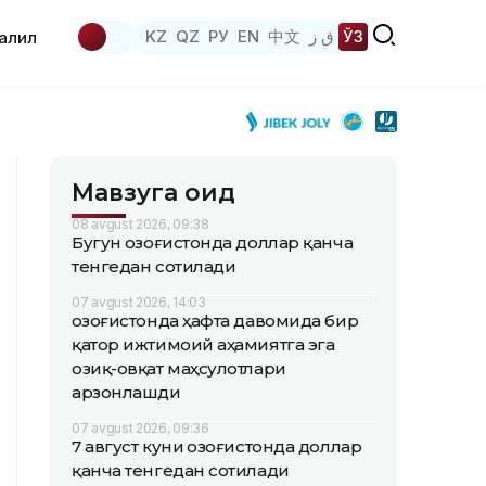
KZ
QZ
РУ
EN
中文
ق ز
ЎЗ
аҳлил
Мавзуга оид
08 avgust 2026, 09:38
Бугун Қозоғистонда доллар қанча
тенгедан сотилади
07 avgust 2026, 14:03
Қозоғистонда ҳафта давомида бир
қатор ижтимоий аҳамиятга эга
озиқ-овқат маҳсулотлари
арзонлашди
07 avgust 2026, 09:36
7 август куни Қозоғистонда доллар
қанча тенгедан сотилади