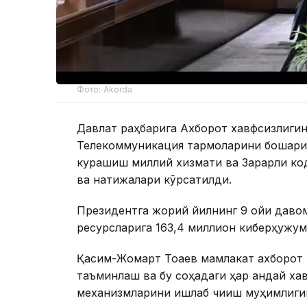
Фото: Akorda
Давлат раҳбарига Ахборот хавфсизлиги
Телекоммуникация тармоқларини бошқари
курашиш миллий хизмати ва Зарарли ко
ва натижалари кўрсатилди.
Президентга жорий йилнинг 9 ойи даво
ресурсларига 163,4 миллион киберҳужум
Қасим-Жомарт Тоқаев мамлакат ахборот
таъминлаш ва бу соҳадаги ҳар қандай ха
механизмларини ишлаб чиқиш муҳимлиги