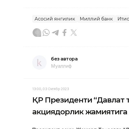
Асосий янгилик
Миллий банк
Иқти
без автора
Муаллиф
13:00, 03 Октябр 2023
ҚР Президенти “Давлат 
акциядорлик жамиятига