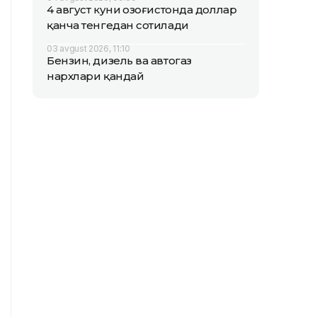
4 август куни Қозоғистонда доллар
қанча тенгедан сотилади
03 avgust 2026, 11:10
Бензин, дизель ва автогаз
нархлари қандай