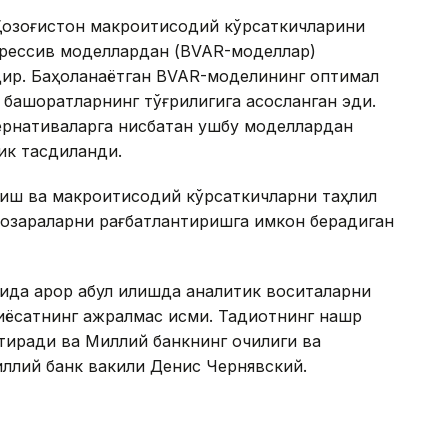
 Қозоғистон макроиқтисодий кўрсаткичларини
грессив моделлардан (BVAR-моделлар)
ир. Баҳоланаётган BVAR-моделининг оптимал
башоратларнинг тўғрилигига асосланган эди.
ернативаларга нисбатан ушбу моделлардан
к тасдиқланди.
лиш ва макроиқтисодий кўрсаткичларни таҳлил
нозараларни рағбатлантиришга имкон берадиган
сида қарор қабул қилишда аналитик воситаларни
ёсатнинг ажралмас қисми. Тадқиқотнинг нашр
иради ва Миллий банкнинг очиқлиги ва
ллий банк вакили Денис Чернявский.