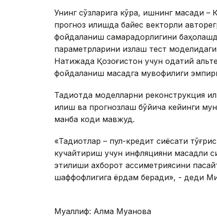
Унинг сўзларига кўра, ишнинг мақсади –
прогноз қилишда байес векторли авторе
фойдаланиш самарадорлигини баҳолашд
параметрларини излаш тест моделидаги 
Натижада Қозоғистон учун одатий альт
фойдаланиш мақсадга мувофиқлиги эмпири
Тадқиқотда моделларни реконструкция қи
қилиш ва прогнозлаш бўйича кейинги му
манба коди мавжуд.
«Тадқиқотлар – пул-кредит сиёсати тўғри
кучайтириш учун инфляцияни мақсадли си
этилиши ахборот ассиметриясини пасайт
шаффофлигига ёрдам беради», - деди Ми
Муаллиф: Алма Муқанова