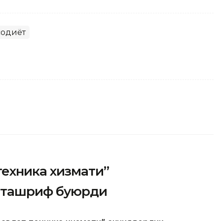
содиёт
техника хизмати”
 ташриф буюрди