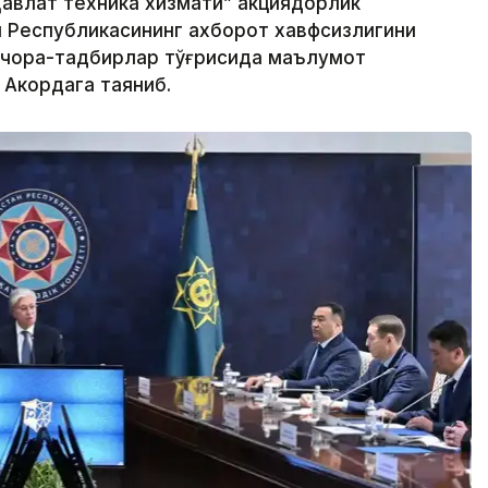
авлат техника хизмати” акциядорлик
н Республикасининг ахборот хавфсизлигини
 чора-тадбирлар тўғрисида маълумот
 Акордага таяниб.