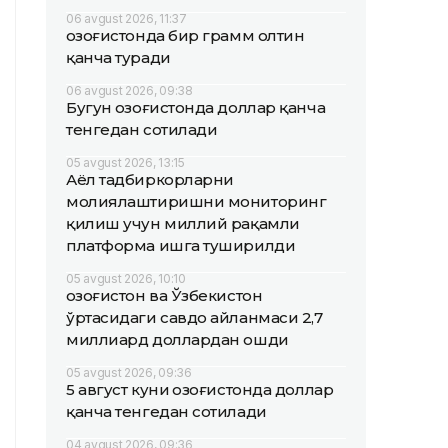
06 avgust 2026, 11:37
Қозоғистонда бир грамм олтин
қанча туради
06 avgust 2026, 09:38
Бугун Қозоғистонда доллар қанча
тенгедан сотилади
05 avgust 2026, 13:15
Аёл тадбиркорларни
молиялаштиришни мониторинг
қилиш учун миллий рақамли
платформа ишга туширилди
05 avgust 2026, 10:10
Қозоғистон ва Ўзбекистон
ўртасидаги савдо айланмаси 2,7
миллиард доллардан ошди
05 avgust 2026, 09:36
5 август куни Қозоғистонда доллар
қанча тенгедан сотилади
04 avgust 2026, 09:36