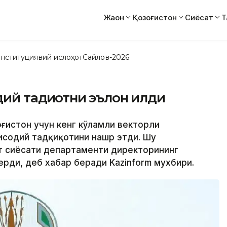
Жаҳон
Қозоғистон
Сиёсат
Т
нституциявий ислоҳот
Сайлов-2026
ий тадқиқотни эълон қилди
оғистон учун кенг кўламли векторли
исодий тадқиқотини нашр этди. Шу
т сиёсати департаменти директорининг
рди, деб хабар беради Kazinform мухбири.