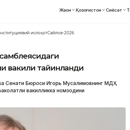
Жаҳон
Қозоғистон
Сиёсат
Т
нституциявий ислоҳот
Сайлов-2026
ссамблеясидаги
ли вакили тайинланди
и ва Сенати Бюроси Игорь Мусалимовнинг МДҲ
аколатли вакилликка номзодини