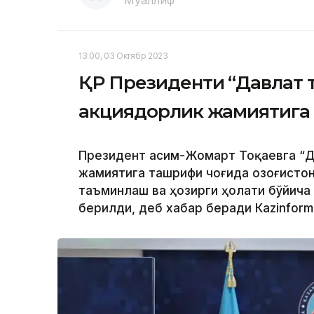
Муаллиф
13:00, 03 Октябр 2023
ҚР Президенти “Давлат 
акциядорлик жамиятига
Президент Қасим-Жомарт Тоқаевга “Д
жамиятига ташрифи чоғида Қозоғисто
таъминлаш ва ҳозирги ҳолати бўйича
берилди, деб хабар беради Каzinform