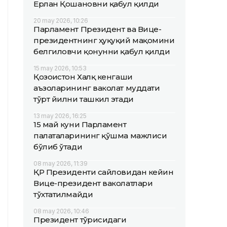
Ерлан Қошановни қабул қилди
20 may 2026, 10:26
Парламент Президент ва Вице-
президентнинг ҳуқуқий мақомини
белгиловчи қонунни қабул қилди
15 may 2026, 10:53
Қозоғистон Халқ кенгаши
аъзоларининг ваколат муддати
тўрт йилни ташкил этади
13 may 2026, 16:25
15 май куни Парламент
палаталарининг қўшма мажлиси
бўлиб ўтади
08 may 2026, 11:39
ҚР Президенти сайловидан кейин
Вице-президент ваколатлари
тўхтатилмайди
08 may 2026, 10:46
Президент тўғрисидаги