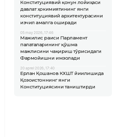
Конституциявий қонун лойиҳаси
давлат ҳокимиятининг янги
конституциявий архитектурасини
изчил амалга оширади
05 may 2026, 17:46
Мажилис раиси Парламент
палаталарининг қўшма
мажлисини чақириш тўғрисидаги
Фармойишни имзолади
20 aprel 2026, 17:40
Ерлан Қошанов КХШТ йиғилишида
Қозоғистоннинг янги
Конституциясини таништирди