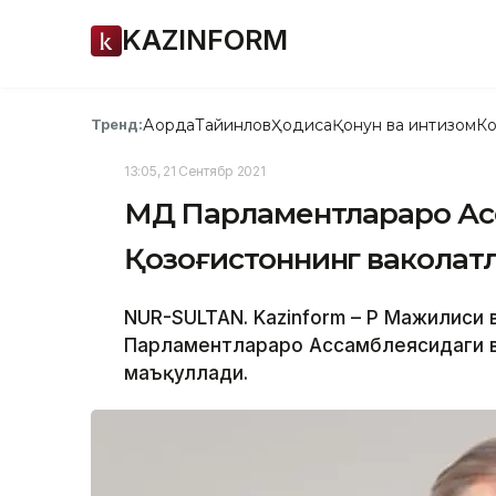
KAZINFORM
Ақорда
Тайинлов
Ҳодиса
Қонун ва интизом
Ко
Тренд:
13:05, 21 Сентябр 2021
МДҲ Парламентлараро А
Қозоғистоннинг ваколат
NUR-SULTAN. Kazinform – ҚР Мажилис
Парламентлараро Ассамблеясидаги в
маъқуллади.