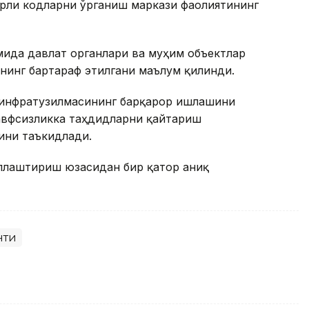
рли кодларни ўрганиш маркази фаолиятининг
мида давлат органлари ва муҳим объектлар
нинг бартараф этилгани маълум қилинди.
 инфратузилмасининг барқарор ишлашини
хавфсизликка таҳдидларни қайтариш
ини таъкидлади.
ллаштириш юзасидан бир қатор аниқ
нти