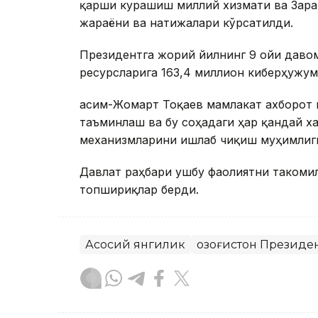
қарши курашиш миллий хизмати ва Зара
жараёни ва натижалари кўрсатилди.
Президентга жорий йилнинг 9 ойи даво
ресурсларига 163,4 миллион киберҳужум
Қасим-Жомарт Тоқаев мамлакат ахборот
таъминлаш ва бу соҳадаги ҳар қандай 
механизмларини ишлаб чиқиш муҳимлиг
Давлат раҳбари ушбу фаолиятни такоми
топшириқлар берди.
Асосий янгилик
Қозоғистон Президе