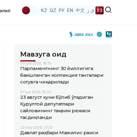
KZ
QZ
РУ
EN
中文
ق ز
ЎЗ
аҳлил
Мавзуга оид
09 iyul 2026, 18:10
Парламентнинг 30 йиллигига
бағишланган коллекция тангалари
сотувга чиқарилади
01 iyul 2026, 19:00
23 август куни бўлиб ўтадиган
Қурултой депутатлари
сайловининг тақвим режаси
тасдиқланди
22 may 2026, 17:20
Давлат раҳбари Мажилис раиси