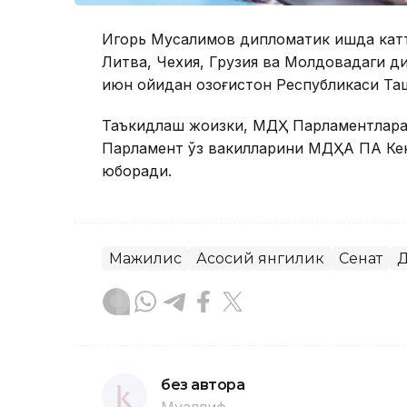
Игорь Мусалимов дипломатик ишда катта
Литва, Чехия, Грузия ва Молдовадаги д
июн ойидан Қозоғистон Республикаси Та
Таъкидлаш жоизки, МДҲ Парламентларар
Парламент ўз вакилларини МДҲA ПA Ке
юборади.
Мажилис
Асосий янгилик
Сенат
Д
без автора