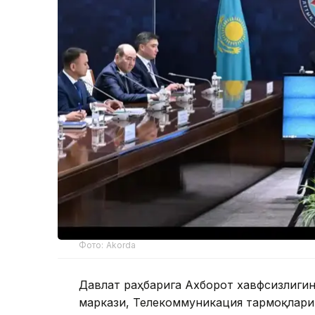
Фото: Akorda
Давлат раҳбарига Ахборот хавфсизлиг
маркази, Телекоммуникация тармоқлари