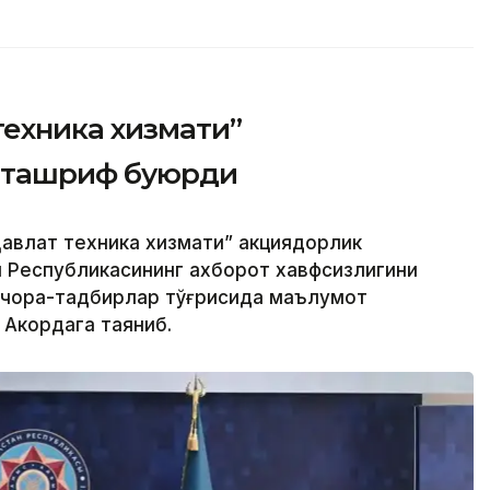
техника хизмати”
 ташриф буюрди
авлат техника хизмати” акциядорлик
н Республикасининг ахборот хавфсизлигини
 чора-тадбирлар тўғрисида маълумот
 Акордага таяниб.