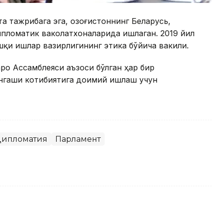
 тажрибага эга, Қозоғистоннинг Беларусь,
ипломатик ваколатхоналарида ишлаган. 2019 йил
шқи ишлар вазирлигининг этика бўйича вакили.
о Ассамблеяси аъзоси бўлган ҳар бир
нгаши котибиятига доимий ишлаш учун
ипломатия
Парламент