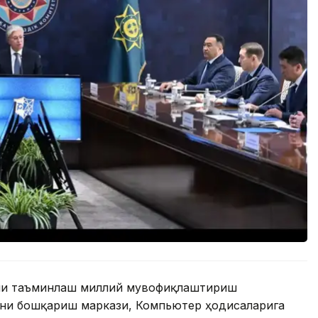
ини таъминлаш миллий мувофиқлаштириш
ни бошқариш маркази, Компьютер ҳодисаларига