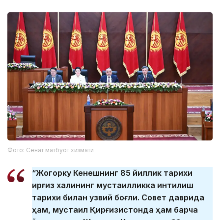
Фото: Сенат матбуот хизмати
“Жогорку Кенешнинг 85 йиллик тарихи
қирғиз халқининг мустақилликка интилиш
тарихи билан узвий боғлиқ. Совет даврида
ҳам, мустақил Қирғизистонда ҳам барча