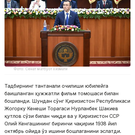
Фото: Сенат матбуот хизмати
Тадбирнинг тантанали очилиши юбилейга
бағишланган ҳужжатли фильм томошаси билан
бошланди. Шундан сўнг Қирғизистон Республикаси
Жогорку Кенеши Торагаси Нурланбек Шакиев
қутлов сўзи билан чиқди ва у Қирғизистон ССР
Олий Кенгашининг биринчи чақириғи 1938 йил
октябрь ойида ўз ишини бошлаганини эслатди.