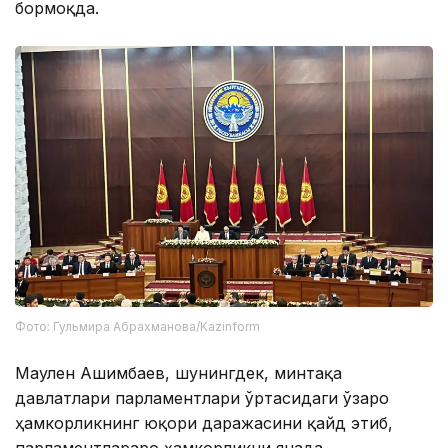
бормоқда.
Фото: Гульмира Абрахманова/Kazinform
Маулен Ашимбаев, шунингдек, минтақа
давлатлари парламентлари ўртасидаги ўзаро
ҳамкорликнинг юқори даражасини қайд этиб,
парламентлараро ҳамкорликни янада