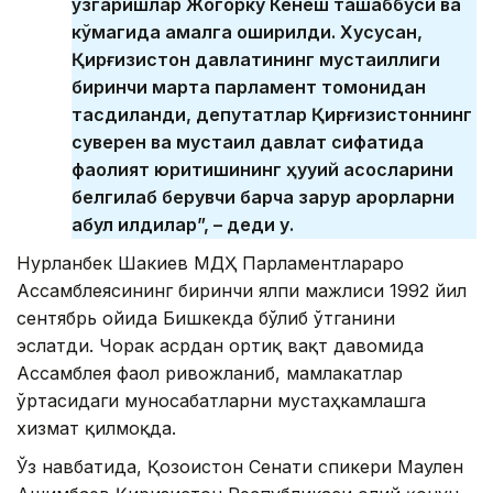
ўзгаришлар Жогорку Кенеш ташаббуси ва
кўмагида амалга оширилди. Хусусан,
Қирғизистон давлатининг мустақиллиги
биринчи марта парламент томонидан
тасдиқланди, депутатлар Қирғизистоннинг
суверен ва мустақил давлат сифатида
фаолият юритишининг ҳуқуқий асосларини
белгилаб берувчи барча зарур қарорларни
қабул қилдилар”, – деди у.
Нурланбек Шакиев МДҲ Парламентлараро
Ассамблеясининг биринчи ялпи мажлиси 1992 йил
сентябрь ойида Бишкекда бўлиб ўтганини
эслатди. Чорак асрдан ортиқ вақт давомида
Ассамблея фаол ривожланиб, мамлакатлар
ўртасидаги муносабатларни мустаҳкамлашга
хизмат қилмоқда.
Ўз навбатида, Қозоғистон Сенати спикери Маулен