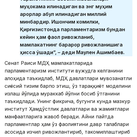
муҳокама қилинадиган ва энг муҳим
қарорлар қабул қилинадиган миллий
минбардир. Ишончим комилки,
Қирғизистонда парламентаризм бундан
кейин ҳам фаол ривожланиб,
мамлакатнинг барқарор ривожланишига
ҳисса қўшади”, – деди Маулен Ашимбаев.
Сенат Раиси МДҲ мамлакатларида
парламентаризм институти вужудга келганини
алоҳида таъкидлаб, МДҲ давлатлари мувозанатли
сиёсий тизим барпо этиш, ўз тараққиёт моделини
излаш йўлида мураккаб йўлни босиб ўтганини
таъкидлади. Унинг фикрича, бугунги кунда мазкур
институт Ҳамдўстлик давлатлари ва жамиятлари
манфаатларига жавоб беради. Айни пайтда
парламентлар ҳам ўз фаолиятини давр талаблари
асосида изчил ривожлантириб, такомиллаштириб