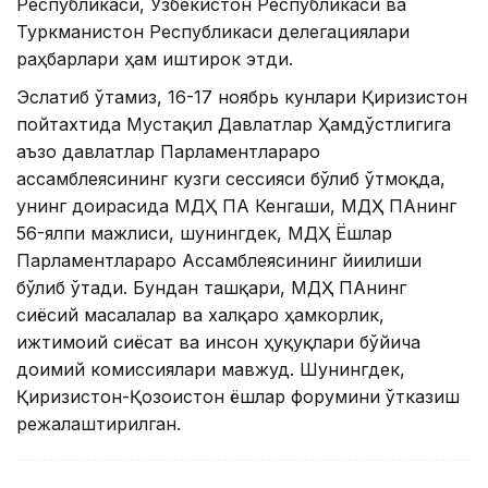
Республикаси, Ўзбекистон Республикаси ва
Туркманистон Республикаси делегациялари
раҳбарлари ҳам иштирок этди.
Эслатиб ўтамиз, 16-17 ноябрь кунлари Қирғизистон
пойтахтида Мустақил Давлатлар Ҳамдўстлигига
аъзо давлатлар Парламентлараро
ассамблеясининг кузги сессияси бўлиб ўтмоқда,
унинг доирасида МДҲ ПА Кенгаши, МДҲ ПАнинг
56-ялпи мажлиси, шунингдек, МДҲ Ёшлар
Парламентлараро Ассамблеясининг йиғилиши
бўлиб ўтади. Бундан ташқари, МДҲ ПАнинг
сиёсий масалалар ва халқаро ҳамкорлик,
ижтимоий сиёсат ва инсон ҳуқуқлари бўйича
доимий комиссиялари мавжуд. Шунингдек,
Қирғизистон-Қозоғистон ёшлар форумини ўтказиш
режалаштирилган.