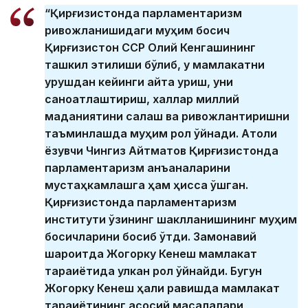
“Қирғизистонда парламентаризм
ривожланишидаги муҳим босқич
Қирғизистон ССР Олий Кенгашининг
ташкил этилиши бўлиб, у мамлакатни
урушдан кейинги қайта қуриш, уни
саноатлаштириш, халқлар миллий
маданиятини сақлаш ва ривожлантиришни
таъминлашда муҳим рол ўйнади. Атоқли
ёзувчи Чингиз Айтматов Қирғизистонда
парламентаризм анъаналарини
мустаҳкамлашга ҳам ҳисса қўшган.
Қирғизистонда парламентаризм
институти ўзининг шаклланишининг муҳим
босқичларини босиб ўтди. Замонавий
шароитда Жогорку Кенеш мамлакат
тараққиётида улкан рол ўйнайди. Бугун
Жогорку Кенеш ҳақли равишда мамлакат
тараққиётининг асосий масалалари