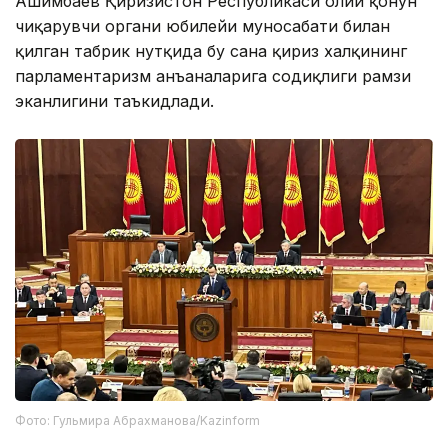
Ашимбаев Қирғизистон Республикаси олий қонун
чиқарувчи органи юбилейи муносабати билан
қилган табрик нутқида бу сана қирғиз халқининг
парламентаризм анъаналарига содиқлиги рамзи
эканлигини таъкидлади.
Фото: Гульмира Абрахманова/Kazinform