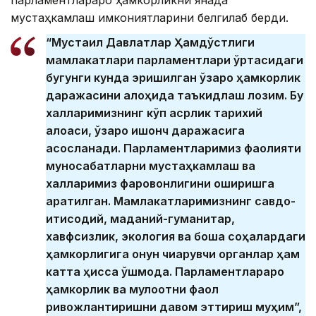
мустаҳкамлаш имкониятларини белгилаб берди.
“Мустақил Давлатлар Ҳамдўстлиги
мамлакатлари парламентлари ўртасидаги
бугунги кунда эришилган ўзаро ҳамкорлик
даражасини алоҳида таъкидлаш лозим. Бу
халқларимизнинг кўп асрлик тарихий
алоқаси, ўзаро ишонч даражасига
асосланади. Парламентларимиз фаолияти
муносабатларни мустаҳкамлаш ва
халқларимиз фаровонлигини оширишга
қаратилган. Мамлакатларимизнинг савдо-
иқтисодий, маданий-гуманитар,
хавфсизлик, экология ва бошқа соҳалардаги
ҳамкорлигига қонун чиқарувчи органлар ҳам
катта ҳисса қўшмоқда. Парламентлараро
ҳамкорлик ва мулоқотни фаол
ривожлантиришни давом эттириш муҳим”,