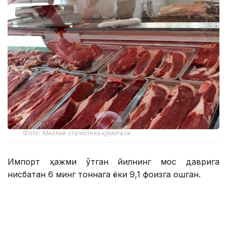
Фото: Миллий статистика қўмитаси
Импорт ҳажми ўтган йилнинг мос даврига
нисбатан 6 минг тоннага ёки 9,1 фоизга ошган.
Мазкур даврда Ўзбекистонга энг кўп мол гўшти
етказиб берган давлатлар:
Ҳиндистон – 33,9 минг тонна