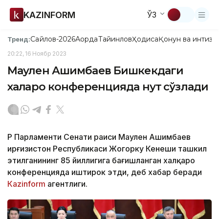
KAZINFORM
ЎЗ
Сайлов-2026
Ақорда
Тайинлов
Ҳодиса
Қонун ва интизо
Тренд:
20:22, 16 Ноябр 2023
Маулен Ашимбаев Бишкекдаги
халқаро конференцияда нутқ сўзлади
ҚР Парламенти Сенати раиси Маулен Ашимбаев
Қирғизистон Республикаси Жогорку Кенеши ташкил
этилганининг 85 йиллигига бағишланган халқаро
конференцияда иштирок этди, деб хабар беради
Кazinform
агентлиги.