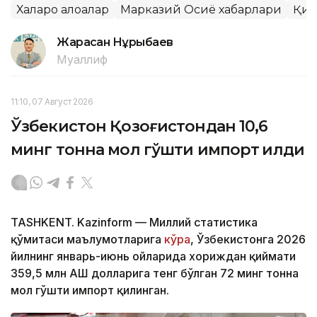
Халқаро алоқалар
Марказий Осиё хабарлари
Қир
Жарасқан Нұрыбаев
Муаллиф
11:10, 07 Август 2026
Ўзбекистон Қозоғистондан 10,6
минг тонна мол гўшти импорт қилди
TASHKENT. Kazinform — Миллий статистика
қўмитаси маълумотларига
кўра
, Ўзбекистонга 2026
йилнинг январь-июнь ойларида хориждан қиймати
359,5 млн АҚШ долларига тенг бўлган 72 минг тонна
мол гўшти импорт қилинган.