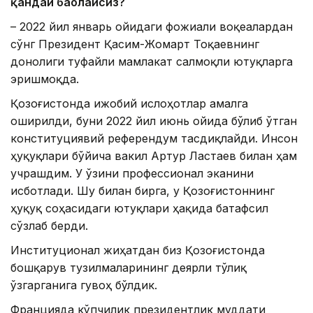
қандай баҳолайсиз?
– 2022 йил январь ойидаги фожиали воқеалардан
сўнг Президент Қасим-Жомарт Тоқаевнинг
донолиги туфайли мамлакат салмоқли ютуқларга
эришмоқда.
Қозоғистонда ижобий ислоҳотлар амалга
оширилди, буни 2022 йил июнь ойида бўлиб ўтган
конституциявий референдум тасдиқлайди. Инсон
ҳуқуқлари бўйича вакил Артур Ластаев билан ҳам
учрашдим. У ўзини профессионал эканини
исботлади. Шу билан бирга, у Қозоғистоннинг
ҳуқуқ соҳасидаги ютуқлари ҳақида батафсил
сўзлаб берди.
Институционал жиҳатдан биз Қозоғистонда
бошқарув тузилмаларининг деярли тўлиқ
ўзгарганига гувоҳ бўлдик.
Францияда кўпчилик президентлик муддати