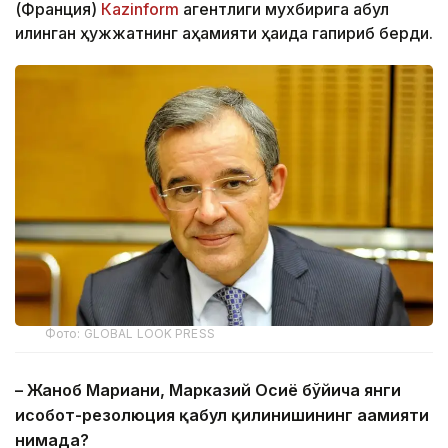
(Франция)
Каzinform
агентлиги мухбирига қабул
қилинган ҳужжатнинг аҳамияти ҳақида гапириб берди.
Фото: GLOBAL LOOK PRESS
– Жаноб
Мариани
, Марказий
Осиё
бўйича
янги
ҳисобот
-резолюция
қабул
қилинишининг
аҳамияти
нимада
?