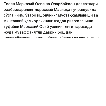
Тоқаев Марказий Осиё ва Озарбайжон давлатлари
раҳбарларининг норасмий Маслаҳат учрашувида
сўзга чиқиб, ўзаро ишончнинг мустаҳкамланиши ва
минтақавий ҳамкорликнинг жадал ривожланиши
туфайли Марказий Осиё ўзининг янги тарихида
жуда муваффақиятли даврни бошдан
кечираётганини ишонч билан айтиш мумкинлигини
таъкидлади.