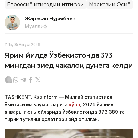
Евроосиё иқтисодий иттифоқи
Марказий Осиё
Жарасқан Нұрыбаев
Муаллиф
11:15, 05 Август 2026
Ярим йилда Ўзбекистонда 373
мингдан зиёд чақалоқ дунёга келди
TASHKENT. Kazinform — Миллий статистика
қўмитаси маълумотларига
кўра
, 2026 йилнинг
январь-июнь ойларида Ўзбекистонда 373 389 та
тирик туғилиш ҳолатлари қайд этилган.