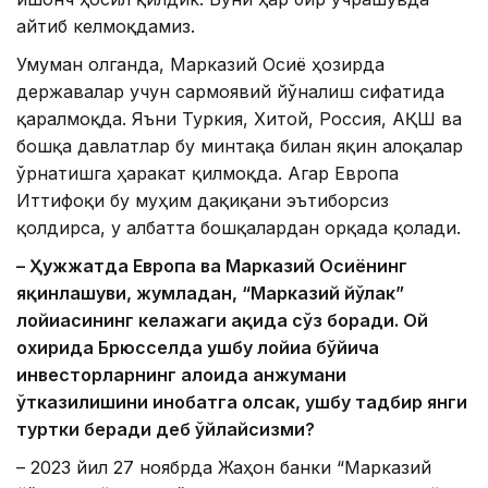
айтиб келмоқдамиз.
Умуман олганда, Марказий Осиё ҳозирда
державалар учун сармоявий йўналиш сифатида
қаралмоқда. Яъни Туркия, Хитой, Россия, АҚШ ва
бошқа давлатлар бу минтақа билан яқин алоқалар
ўрнатишга ҳаракат қилмоқда. Агар Европа
Иттифоқи бу муҳим дақиқани эътиборсиз
қолдирса, у албатта бошқалардан орқада қолади.
– Ҳужжатда Европа ва Марказий Осиёнинг
яқинлашуви, жумладан, “Марказий йўлак”
лойиҳасининг келажаги ҳақида сўз боради. Ой
охирида Брюсселда ушбу лойиҳа бўйича
инвесторларнинг алоҳида анжумани
ўтказилишини инобатга олсак, ушбу тадбир янги
туртки беради деб ўйлайсизми?
– 2023 йил 27 ноябрда Жаҳон банки “Марказий