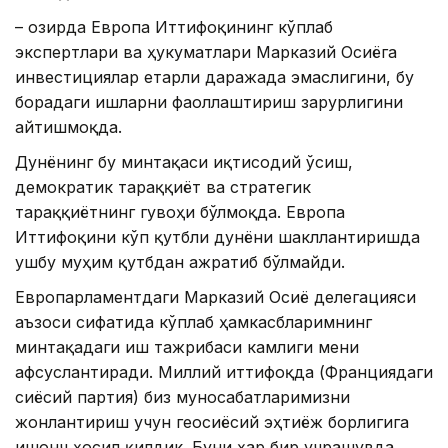
– Ҳозирда Европа Иттифоқининг кўплаб
экспертлари ва ҳукуматлари Марказий Осиёга
инвестициялар етарли даражада эмаслигини, бу
борадаги ишларни фаоллаштириш зарурлигини
айтишмоқда.
Дунёнинг бу минтақаси иқтисодий ўсиш,
демократик тараққиёт ва стратегик
тараққиётнинг гувоҳи бўлмоқда. Европа
Иттифоқини кўп қутбли дунёни шакллантиришда
ушбу муҳим қутбдан ажратиб бўлмайди.
Европарламентдаги Марказий Осиё делегацияси
аъзоси сифатида кўплаб ҳамкасбларимнинг
минтақадаги иш тажрибаси камлиги мени
афсуслантиради. Миллий иттифоқда (Франциядаги
сиёсий партия) биз муносабатларимизни
жонлантириш учун геосиёсий эҳтиёж борлигига
ишонч ҳосил қилдик. Буни ҳар бир учрашувда