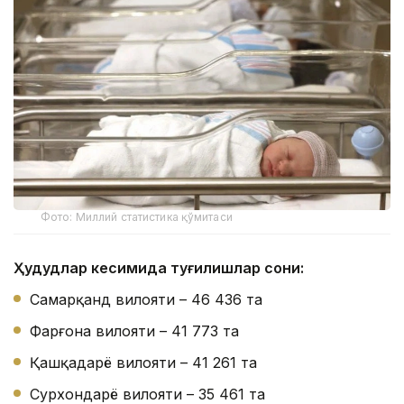
Фото: Миллий статистика қўмитаси
Ҳудудлар кесимида туғилишлар сони:
Самарқанд вилояти – 46 436 та
Фарғона вилояти – 41 773 та
Қашқадарё вилояти – 41 261 та
Сурхондарё вилояти – 35 461 та