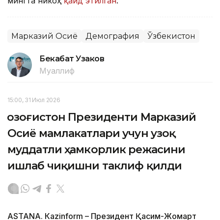
мингта никоҳ
қайд этилган
.
Марказий Осиё
Демография
Ўзбекистон
Бекабат Узаков
Муаллиф
15:00, 31 Июл 2026
Қозоғистон Президенти Марказий
Осиё мамлакатлари учун узоқ
муддатли ҳамкорлик режасини
ишлаб чиқишни таклиф қилди
ASTANА. Кazinform – Президент Қасим-Жомарт