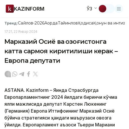
KAZINFORM
ЎЗ
Сайлов-2026
Ақорда
Тайинлов
Ҳодиса
Қонун ва интизо
Тренд:
17:21, 22 Январ 2024
Марказий Осиё ва Қозоғистонга
катта сармоя киритилиши керак –
Европа депутати
ASTANA. Kazinform – Яқинда Страсбургда
Европарламентнинг 2024 йилдаги биринчи кўчма
ялпи мажлисида депутат Карстен Люкенинг
(Германия) Европа Иттифоқининг Марказий Осиё
бўйича стратегияси ҳақидаги маърузаси овозга
қўйилди. Европарламент аъзоси Тьерри Мариани