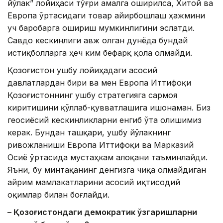
йўлак” лойиҳаси тўғри амалга оширилса, Хитой ва
Европа ўртасидаги товар айирбошлаш ҳажмини
уч баробарга ошириш мумкинлигини эслатди.
Савдо кескинлиги авж олган дунёда бундай
истиқболларга ҳеч ким бефарқ қола олмайди.
Қозоғистон ушбу лойиҳадаги асосий
давлатлардан бири ва мен Европа Иттифоқи
Қозоғистоннинг ушбу стратегияга сармоя
киритишини қўллаб-қувватлашига ишонаман. Биз
геосиёсий кескинликларни енгиб ўта олишимиз
керак. Бундан ташқари, ушбу йўлакнинг
ривожланиши Европа Иттифоқи ва Марказий
Осиё ўртасида мустаҳкам алоқани таъминлайди.
Яъни, бу минтақанинг денгизга чиқа олмайдиган
айрим мамлакатларини асосий иқтисодий
оқимлар билан боғлайди.
– Қозоғистондаги демократик ўзгаришларни