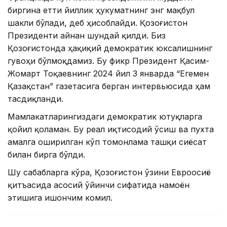
биргина етти йиллик ҳукуматнинг энг мақбул
шакли бўлади, деб ҳисоблайди. Қозоғистон
Президенти айнан шундай қилди. Биз
Қозоғистонда ҳақиқий демократик юксалишнинг
гувоҳи бўлмоқдамиз. Бу фикр Президент Қасим-
Жомарт Тоқаевнинг 2024 йил 3 январда “Егемен
Қазақстан” газетасига берган интервьюсида ҳам
тасдиқланди.
Мамлакатларингиздаги демократик ютуқларга
қойил қоламан. Бу реал иқтисодий ўсиш ва пухта
амалга оширилган кўп томонлама ташқи сиёсат
билан бирга бўлди.
Шу сабабларга кўра, Қозоғистон ўзини Евроосиё
қитъасида асосий ўйинчи сифатида намоён
этишига ишончим комил.