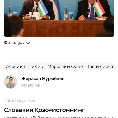
Фото: gov.kz
Асосий янгилик
Марказий Осиё
Ташқи сиёсат
Жарасқан Нұрыбаев
Муаллиф
12:15, 04 Август 2026
Словакия Қозоғистоннинг