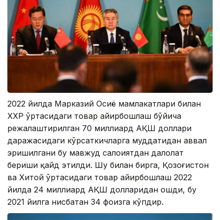
2022 йилда Марказий Осиё мамлакатлари билан
ХХР ўртасидаги товар айирбошлаш бўйича
режалаштирилган 70 миллиард АҚШ доллари
даражасидаги кўрсаткичларга муддатидан аввал
эришилгани бу мавжуд салоҳиятдан далолат
бериши қайд этилди. Шу билан бирга, Қозоғистон
ва Хитой ўртасидаги товар айирбошлаш 2022
йилда 24 миллиард АҚШ долларидан ошди, бу
2021 йилга нисбатан 34 фоизга кўпдир.