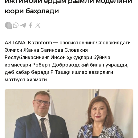
ижтимоий ёрдам рақамли моделини
юқори баҳолади
ASTANА. Кazinform — Қозоғистоннинг Словакиядаги
Элчиси Жанна Сағинова Словакия
Республикасининг Инсон ҳуқуқлари бўйича
комиссари Роберт Доброводский билан учрашди,
деб хабар беради ҚР Ташқи ишлар вазирлиги
матбуот хизмати.