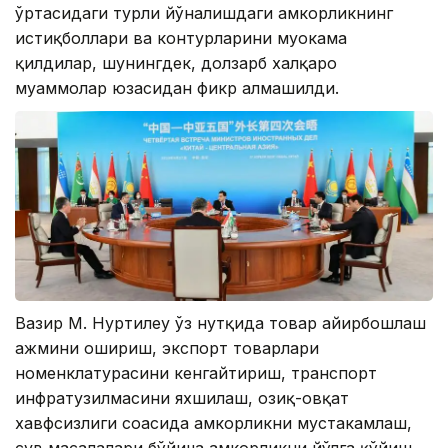
ўртасидаги турли йўналишдаги ҳамкорликнинг
истиқболлари ва контурларини муҳокама
қилдилар, шунингдек, долзарб халқаро
муаммолар юзасидан фикр алмашилди.
Вазир М. Нуртилеу ўз нутқида товар айирбошлаш
ҳажмини ошириш, экспорт товарлари
номенклатурасини кенгайтириш, транспорт
инфратузилмасини яхшилаш, озиқ-овқат
хавфсизлиги соҳасида ҳамкорликни мустаҳкамлаш,