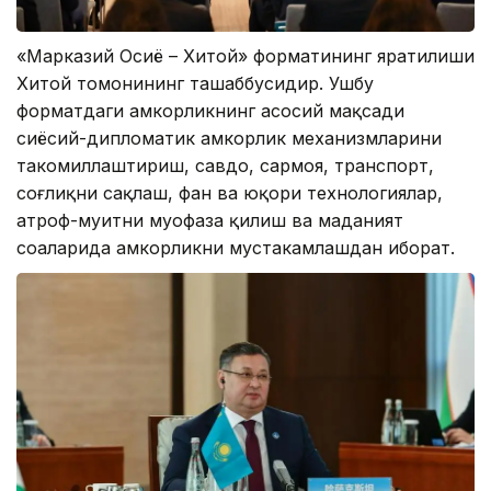
«Марказий Осиё – Хитой» форматининг яратилиши
Хитой томонининг ташаббусидир. Ушбу
форматдаги ҳамкорликнинг асосий мақсади
сиёсий-дипломатик ҳамкорлик механизмларини
такомиллаштириш, савдо, сармоя, транспорт,
соғлиқни сақлаш, фан ва юқори технологиялар,
атроф-муҳитни муҳофаза қилиш ва маданият
соҳаларида ҳамкорликни мустаҳкамлашдан иборат.