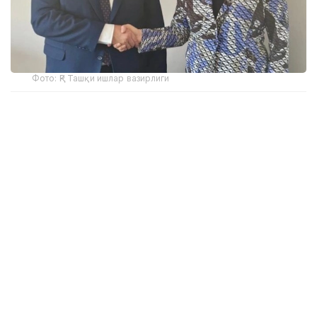
Фото: ҚР Ташқи ишлар вазирлиги
Учрашув давомида инсон ҳуқуқларини ҳимоя
қилишнинг долзарб масалалари ва икки
мамлакатнинг миллий инсон ҳуқуқлари
институтлари ўртасидаги ҳамкорликни
ривожлантириш истиқболлари муҳокама қилинди.
Ж.Сағинова Қозоғистон Президенти Қасим-
Жомарт Тоқаев ташаббуси билан амалга
оширилаётган "Адолатли Қозоғистон"
концепцияси доирасидаги кенг кўламли сиёсий ва
институционал ислоҳотлар ҳақида ахборот берди.
Ушбу ислоҳотлар демократик институтларни