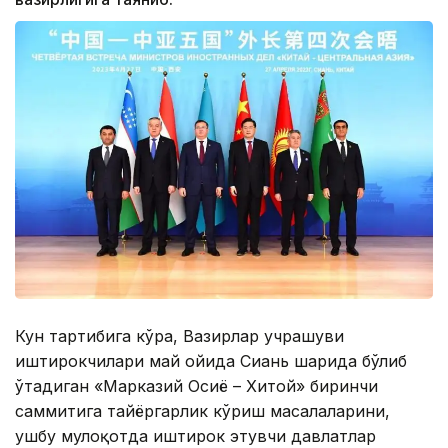
Кун тартибига кўра, Вазирлар учрашуви
иштирокчилари май ойида Сиань шаҳрида бўлиб
ўтадиган «Марказий Осиё – Хитой» биринчи
саммитига тайёргарлик кўриш масалаларини,
ушбу мулоқотда иштирок этувчи давлатлар