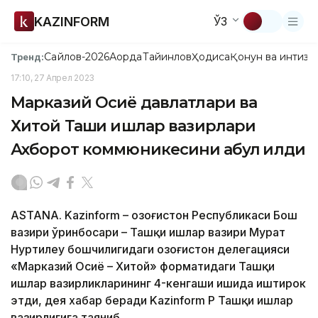
KAZINFORM
ЎЗ
Сайлов-2026
Ақорда
Тайинлов
Ҳодиса
Қонун ва интизо
Тренд:
17:10, 27 Апрел 2023
Марказий Осиё давлатлари ва
Хитой Ташқи ишлар вазирлари
Ахборот коммюникесини қабул қилди
ASTANA. Kazinform – Қозоғистон Республикаси Бош
вазири ўринбосари – Ташқи ишлар вазири Мурат
Нуртилеу бошчилигидаги Қозоғистон делегацияси
«Марказий Осиё – Хитой» форматидаги Ташқи
ишлар вазирликларининг 4-кенгаши ишида иштирок
этди, дея хабар беради Kazinform ҚР Ташқи ишлар
вазирлигига таяниб.