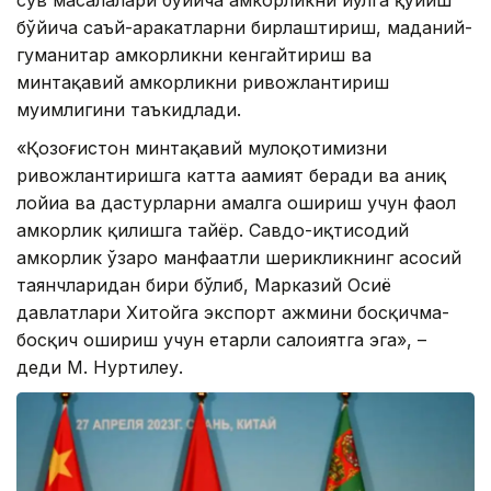
сув масалалари бўйича ҳамкорликни йўлга қўйиш
бўйича саъй-ҳаракатларни бирлаштириш, маданий-
гуманитар ҳамкорликни кенгайтириш ва
минтақавий ҳамкорликни ривожлантириш
муҳимлигини таъкидлади.
«Қозоғистон минтақавий мулоқотимизни
ривожлантиришга катта аҳамият беради ва аниқ
лойиҳа ва дастурларни амалга ошириш учун фаол
ҳамкорлик қилишга тайёр. Савдо-иқтисодий
ҳамкорлик ўзаро манфаатли шерикликнинг асосий
таянчларидан бири бўлиб, Марказий Осиё
давлатлари Хитойга экспорт ҳажмини босқичма-
босқич ошириш учун етарли салоҳиятга эга», –
деди М. Нуртилеу.