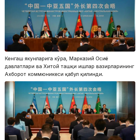
Кенгаш якунларига кўра, Марказий Осиё
давлатлари ва Хитой ташқи ишлар вазирларининг
Ахборот коммюникеси қабул қилинди.