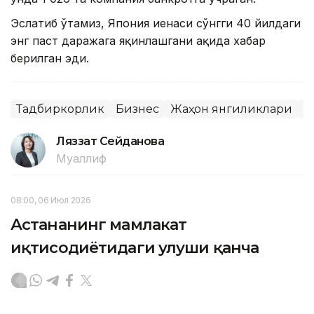
Эслатиб ўтамиз, Япония иенаси сўнгги 40 йилдаги
энг паст даражага яқинлашгани ҳақида хабар
берилган эди.
Тадбиркорлик
Бизнес
Жаҳон янгиликлари
Я
Ляззат Сейданова
Муаллиф
08:00, 06 Июл 2026
Астананинг мамлакат
иқтисодиётидаги улуши қанча