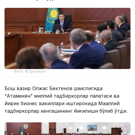
Фото: ҚР Ҳукумати
Бош вазир Олжас Бектенов раислигида
“Атамекен” миллий тадбиркорлар палатаси ва
йирик бизнес вакиллари иштирокида Маҳаллий
тадбиркорлар кенгашининг йиғилиши бўлиб ўтди.