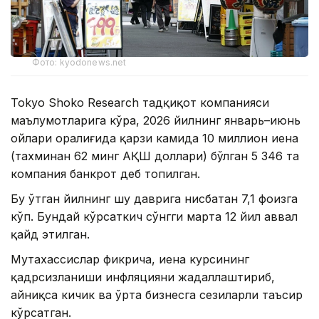
Фото: kyodonews.net
Tokyo Shoko Research тадқиқот компанияси
маълумотларига кўра, 2026 йилнинг январь–июнь
ойлари оралиғида қарзи камида 10 миллион иена
(тахминан 62 минг АҚШ доллари) бўлган 5 346 та
компания банкрот деб топилган.
Бу ўтган йилнинг шу даврига нисбатан 7,1 фоизга
кўп. Бундай кўрсаткич сўнгги марта 12 йил аввал
қайд этилган.
Мутахассислар фикрича, иена курсининг
қадрсизланиши инфляцияни жадаллаштириб,
айниқса кичик ва ўрта бизнесга сезиларли таъсир
кўрсатган.