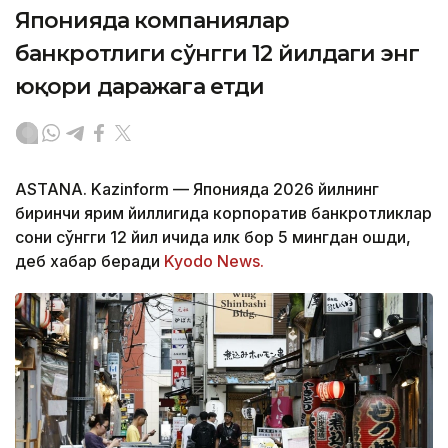
Японияда компаниялар
банкротлиги сўнгги 12 йилдаги энг
юқори даражага етди
ASTANA. Kazinform — Японияда 2026 йилнинг
биринчи ярим йиллигида корпоратив банкротликлар
сони сўнгги 12 йил ичида илк бор 5 мингдан ошди,
деб хабар беради
Kyodo News.