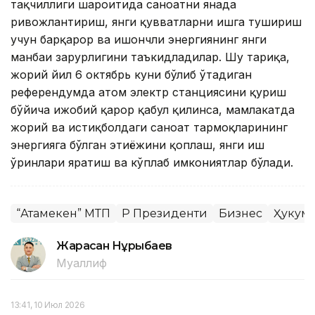
тақчиллиги шароитида саноатни янада
ривожлантириш, янги қувватларни ишга тушириш
учун барқарор ва ишончли энергиянинг янги
манбаи зарурлигини таъкидладилар. Шу тариқа,
жорий йил 6 октябрь куни бўлиб ўтадиган
референдумда атом электр станциясини қуриш
бўйича ижобий қарор қабул қилинса, мамлакатда
жорий ва истиқболдаги саноат тармоқларининг
энергияга бўлган эҳтиёжини қоплаш, янги иш
ўринлари яратиш ва кўплаб имкониятлар бўлади.
“Атамекен” МТП
ҚР Президенти
Бизнес
Ҳукума
Жарасқан Нұрыбаев
Муаллиф
13:41, 10 Июл 2026