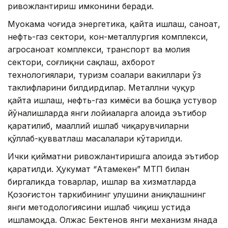
ривожлантириш имконини беради.
Муҳокама чоғида энергетика, қайта ишлаш, саноат,
нефть-газ сектори, кон-металлургия комплекси,
агросаноат комплекси, транспорт ва молия
сектори, соғлиқни сақлаш, ахборот
технологиялари, туризм соҳалари вакиллари ўз
таклифларини билдирдилар. Металлни чуқур
қайта ишлаш, нефть-газ кимёси ва бошқа устувор
йўналишларда янги лойиҳаларга алоҳида эътибор
қаратилиб, маҳаллий ишлаб чиқарувчиларни
қўллаб-қувватлаш масалалари кўтарилди.
Ички қийматни ривожлантиришга алоҳида эътибор
қаратилди. Ҳукумат “Атамекен” МТП билан
биргаликда товарлар, ишлар ва хизматларда
Қозоғистон таркибининг улушини аниқлашнинг
янги методологиясини ишлаб чиқиш устида
ишламоқда. Олжас Бектенов янги механизм янада