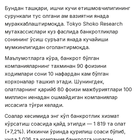
Бундан ташқари, ишчи кучи етишмовчилигининг
сурункали тус олгани ҳам вазиятни янада
мураккаблаштирмоқда. Tokyo Shoko Research
мутахассислари куз фаслида банкротликлар
сонининг ўсиш суръати янада кучайиши
мумкинлигидан огоҳлантирмоқда.
Маълумотларга кўра, банкрот бўлган
компанияларнинг тахминан 90 фоизини
ходимлари сони 10 нафардан кам бўлган
корхоналар ташкил этади. Шунингдек,
ҳолатларнинг қарийб 80 фоизи мажбуриятлари 100
миллион иенадан ошмайдиган компаниялар
ҳиссасига тўғри келади.
Соҳалар кесимида энг кўп банкротлик хизмат
кўрсатиш соҳасида қайд этилди — 1 819 та ҳолат
(+7,2%). Иккинчи ўринда қурилиш соҳаси бўлиб,
унда 1 026 та компания банкротга учраган.