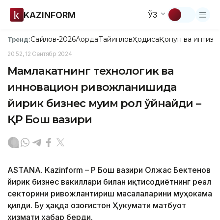
KAZINFORM
ЎЗ
Сайлов-2026
Ақорда
Тайинлов
Ҳодиса
Қонун ва интизо
Тренд:
20:52, 12 Сентябр 2024
Мамлакатнинг технологик ва
инновацион ривожланишида
йирик бизнес муҳим рол ўйнайди –
ҚР Бош вазири
ASTANA. Kazinform – ҚР Бош вазири Олжас Бектенов
йирик бизнес вакиллари билан иқтисодиётнинг реал
секторини ривожлантириш масалаларини муҳокама
қилди. Бу ҳақда Қозоғистон Ҳукумати матбуот
хизмати хабар берди.