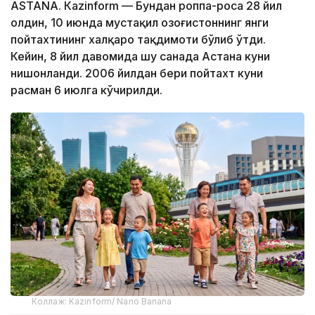
ASTANА. Кazinform — Бундан роппа-роса 28 йил
олдин, 10 июнда мустақил Қозоғистоннинг янги
пойтахтининг халқаро тақдимоти бўлиб ўтди.
Кейин, 8 йил давомида шу санада Астана куни
нишонланди. 2006 йилдан бери пойтахт куни
расман 6 июлга кўчирилди.
Коллаж: Kazinform/ Nano Banana