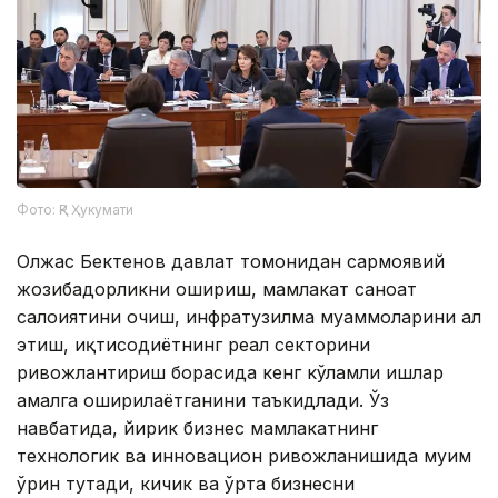
Фото: ҚР Ҳукумати
Олжас Бектенов давлат томонидан сармоявий
жозибадорликни ошириш, мамлакат саноат
салоҳиятини очиш, инфратузилма муаммоларини ҳал
этиш, иқтисодиётнинг реал секторини
ривожлантириш борасида кенг кўламли ишлар
амалга оширилаётганини таъкидлади. Ўз
навбатида, йирик бизнес мамлакатнинг
технологик ва инновацион ривожланишида муҳим
ўрин тутади, кичик ва ўрта бизнесни