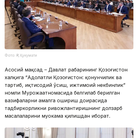
Фото: ҚР Ҳукумати
Асосий мақсад – Давлат раҳбарининг Қозоғистон
халқига “Адолатли Қозоғистон: қонунчилик ва
тартиб, иқтисодий ўсиш, ижтимоий некбинлик”
номли Мурожаатномасида белгилаб берилган
вазифаларни амалга ошириш доирасида
тадбиркорликни ривожлантиришнинг долзарб
масалаларини муҳокама қилишдан иборат.