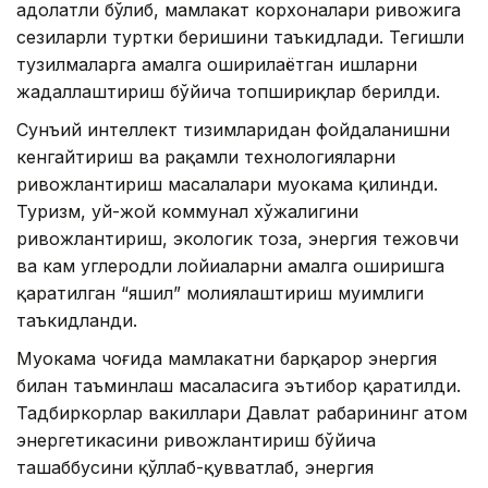
адолатли бўлиб, мамлакат корхоналари ривожига
сезиларли туртки беришини таъкидлади. Тегишли
тузилмаларга амалга оширилаётган ишларни
жадаллаштириш бўйича топшириқлар берилди.
Сунъий интеллект тизимларидан фойдаланишни
кенгайтириш ва рақамли технологияларни
ривожлантириш масалалари муҳокама қилинди.
Туризм, уй-жой коммунал хўжалигини
ривожлантириш, экологик тоза, энергия тежовчи
ва кам углеродли лойиҳаларни амалга оширишга
қаратилган “яшил” молиялаштириш муҳимлиги
таъкидланди.
Муҳокама чоғида мамлакатни барқарор энергия
билан таъминлаш масаласига эътибор қаратилди.
Тадбиркорлар вакиллари Давлат раҳбарининг атом
энергетикасини ривожлантириш бўйича
ташаббусини қўллаб-қувватлаб, энергия