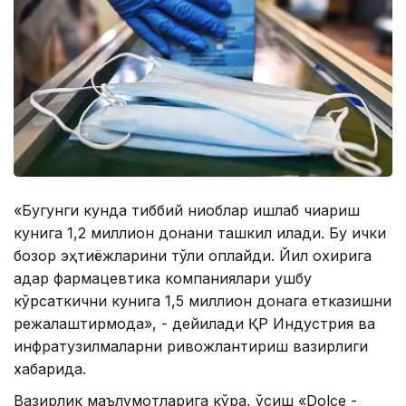
«Бугунги кунда тиббий ниқоблар ишлаб чиқариш
кунига 1,2 миллион донани ташкил қилади. Бу ички
бозор эҳтиёжларини тўлиқ қоплайди. Йил охирига
қадар фармацевтика компаниялари ушбу
кўрсаткични кунига 1,5 миллион донага етказишни
режалаштирмоқда», - дейилади ҚР Индустрия ва
инфратузилмаларни ривожлантириш вазирлиги
хабарида.
Вазирлик маълумотларига кўра, ўсиш «Dolce -