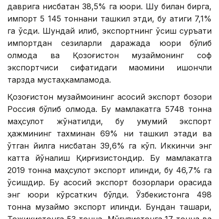
даврига нисбатан 38,5% га юқори. Шу билан бирга,
импорт 5 145 тоннани ташкил этди, бу атиги 7,1%
га ўсди. Шундай қилиб, экспортнинг ўсиш суръати
импортдан сезиларли даражада юқори бўлиб
қолмоқда ва Қозоғистон музқаймоқнинг соф
экспортчиси сифатидаги мақомини ишончли
тарзда мустаҳкамламоқда.
Қозоғистон музқаймоқининг асосий экспорт бозори
Россия бўлиб қолмоқда. Бу мамлакатга 5748 тонна
маҳсулот жўнатилди, бу умумий экспорт
ҳажмининг тахминан 69% ни ташкил этади ва
ўтган йилга нисбатан 39,6% га кўп. Иккинчи энг
катта йўналиш Қирғизистондир. Бу мамлакатга
2019 тонна маҳсулот экспорт қилинди, бу 46,7% га
ўсишдир. Бу асосий экспорт бозорлари орасида
энг юқори кўрсаткич бўлди. Ўзбекистонга 498
тонна музқаймоқ экспорт қилинди. Бундан ташқари,