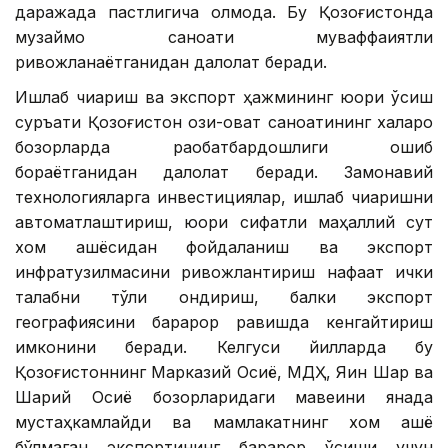
даражада пастлигича қолмоқда. Бу Қозоғистонда
музқаймоқ саноати муваффақиятли
ривожланаётганидан далолат беради.
Ишлаб чиқариш ва экспорт ҳажмининг юқори ўсиш
суръати Қозоғистон озиқ-овқат саноатининг халқаро
бозорларда рақобатбардошлиги ошиб
бораётганидан далолат беради. Замонавий
технологияларга инвестициялар, ишлаб чиқаришни
автоматлаштириш, юқори сифатли маҳаллий сут
хом ашёсидан фойдаланиш ва экспорт
инфратузилмасини ривожлантириш нафақат ички
талабни тўлиқ қондириш, балки экспорт
географиясини барқарор равишда кенгайтириш
имконини беради. Келгуси йилларда бу
Қозоғистоннинг Марказий Осиё, МДҲ, Яқин Шарқ ва
Шарқий Осиё бозорларидаги мавқеини янада
мустаҳкамлайди ва мамлакатнинг хом ашё
бўлмаган экспортининг барқарор ўсиши учун