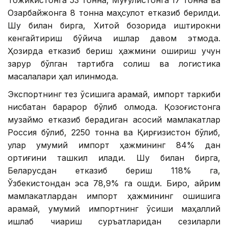
Тожикистонга 53 тонна, Мўғулистонга 17 тонна ва
Озарбайжонга 8 тонна маҳсулот етказиб берилди.
Шу билан бирга, Хитой бозорида иштирокни
кенгайтириш бўйича ишлар давом этмоқда.
Ҳозирда етказиб бериш ҳажмини ошириш учун
зарур бўлган тартибга солиш ва логистика
масалалари ҳал қилинмоқда.
Экспортнинг тез ўсишига қарамай, импорт таркиби
нисбатан барқарор бўлиб қолмоқда. Қозоғистонга
музқаймоқ етказиб берадиган асосий мамлакатлар
Россия бўлиб, 2250 тонна ва Қирғизистон бўлиб,
улар умумий импорт ҳажмининг 84% дан
ортиғини ташкил қилади. Шу билан бирга,
Беларусдан етказиб бериш 118% га,
Ўзбекистондан эса 78,9% га ошди. Бироқ, айрим
мамлакатлардан импорт ҳажмининг ошишига
қарамай, умумий импортнинг ўсиши маҳаллий
ишлаб чиқариш суръатларидан сезиларли