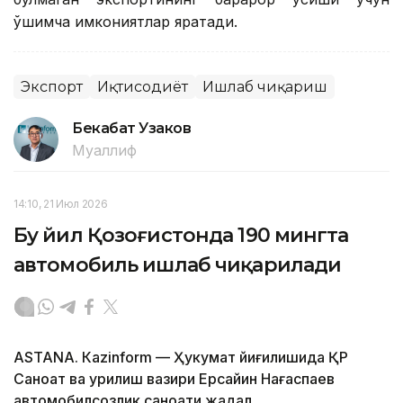
қўшимча имкониятлар яратади.
Экспорт
Иқтисодиёт
Ишлаб чиқариш
Бекабат Узаков
Муаллиф
14:10, 21 Июл 2026
Бу йил Қозоғистонда 190 мингта
автомобиль ишлаб чиқарилади
ASTANА. Кazinform — Ҳукумат йиғилишида ҚР
Саноат ва қурилиш вазири Ерсайин Нағаспаев
автомобилсозлик саноати жадал