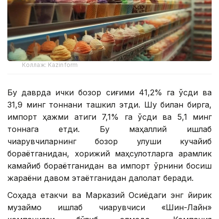
Коллаж: Kazinform
Бу даврда ички бозор сиғими 41,2% га ўсди ва
31,9 минг тоннани ташкил этди. Шу билан бирга,
импорт ҳажми атиги 7,1% га ўсди ва 5,1 минг
тоннага етди. Бу маҳаллий ишлаб
чиқарувчиларнинг бозор улуши кучайиб
бораётганидан, хорижий маҳсулотларга қарамлик
камайиб бораётганидан ва импорт ўрнини босиш
жараёни давом этаётганидан далолат беради.
Соҳада етакчи ва Марказий Осиёдаги энг йирик
музқаймоқ ишлаб чиқарувчиси «Шин-Лайн»