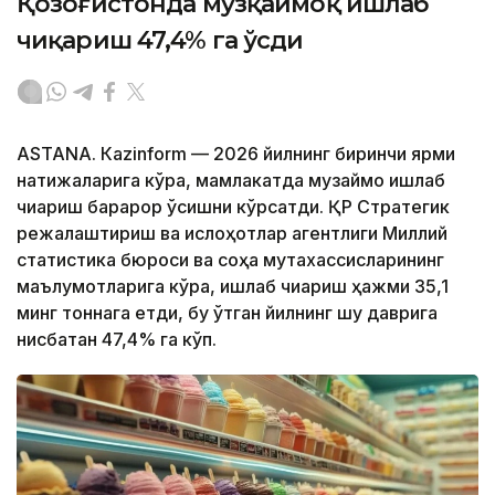
Қозоғистонда музқаймоқ ишлаб
чиқариш 47,4% га ўсди
ASTANА. Каzinform — 2026 йилнинг биринчи ярми
натижаларига кўра, мамлакатда музқаймоқ ишлаб
чиқариш барқарор ўсишни кўрсатди. ҚР Стратегик
режалаштириш ва ислоҳотлар агентлиги Миллий
статистика бюроси ва соҳа мутахассисларининг
маълумотларига кўра, ишлаб чиқариш ҳажми 35,1
минг тоннага етди, бу ўтган йилнинг шу даврига
нисбатан 47,4% га кўп.