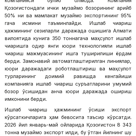
компанияси бўлиб қолмоқда. Компания
Қозоғистондаги ички музқаймоқ бозорининг қарийб
50% ни ва мамлакат музқаймоқ экспортининг 95%
гача қисмини таъминлайди. Ишлаб чиқариш
ҳажмининг сезиларли даражада ошишига Алмати
вилоятида кунига 350 тоннагача маҳсулот ишлаб
чиқаришга қодир янги юқори технологияли ишлаб
чиқариш мажмуасининг ишга туширилиши ёрдам
берди. Замонавий автоматлаштирилган линиялар,
юқори даражадаги роботлаштириш ва маҳсулот
турларининг доимий равишда кенгайиши
компанияга ишлаб чиқариш суръатларини умумий
бозор ўсишидан анча юқори даражада ошириш
имконини берди.
Ишлаб чиқариш ҳажмининг ўсиши экспорт
кўрсаткичларига ҳам бевосита таъсир кўрсатди.
2026 йил январь-май ойларида Қозоғистон 8 343
тонна музқаймоқ экспорт қилди, бу ўтган йилнинг шу