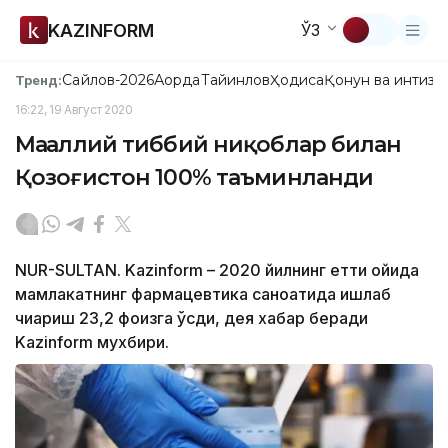
KAZINFORM
ЎЗ
Сайлов-2026
Ақорда
Тайинлов
Ҳодиса
Қонун ва интизо
Тренд:
16:22, 19 Август 2020
Маҳаллий тиббий ниқоблар билан
Қозоғистон 100% таъминланди
NUR-SULTAN. Kazinform – 2020 йилнинг етти ойида
мамлакатнинг фармацевтика саноатида ишлаб
чиқариш 23,2 фоизга ўсди, дея хабар беради
Kazinform мухбири.