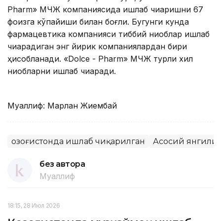
Pharm» МЧЖ компаниясида ишлаб чиқаришни 67
фоизга кўпайиши билан боғлиқ. Бугунги кунда
фармацевтика компанияси тиббий ниқоблар ишлаб
чиқарадиган энг йирик компаниялардан бири
ҳисобланади. «Dolce - Pharm» МЧЖ турли хил
ниқобларни ишлаб чиқаради.
Муаллиф: Марлан Жиембай
Қозоғистонда ишлаб чиқарилган
Асосий янгили
без автора
Муаллиф
18:15, 28 Июл 2026