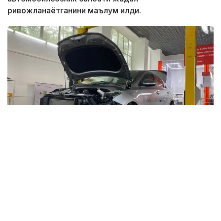
ривожланаётганини маълум қилди.
Фото: Жэньмин жибао
— Сўнгги 5 йил ичида соҳага қарийб 457
миллиард тенге инвестиция киритилди.
Ўтган йили 171 мингдан ортиқ автомобиль