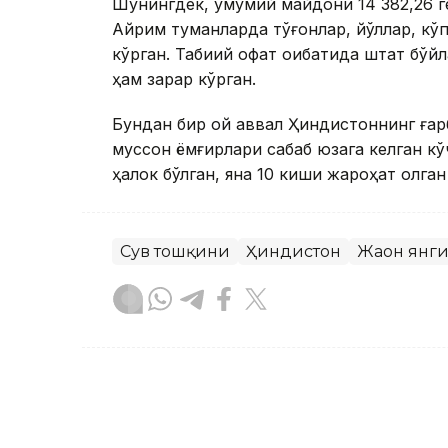
Шунингдек, умумий майдони 14 382,26 г
Айрим туманларда тўғонлар, йўллар, кў
кўрган. Табиий офат оқибатида штат бўй
ҳам зарар кўрган.
Бундан бир ой аввал Ҳиндистоннинг ғар
муссон ёмғирлари сабаб юзага келган кў
ҳалок бўлган, яна 10 киши жароҳат олган
Сув тошқини
Ҳиндистон
Жаҳон янг
Ляззат Сейданова
Муаллиф