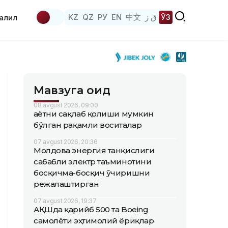
KZ
QZ
РУ
EN
中文
ق ز
ЎЗ
аҳлил
Мавзуга оид
08 avgust 2026, 09:00
Ҳаётни сақлаб қолиши мумкин
бўлган рақамли воситалар
07 avgust 2026, 20:36
Молдова энергия танқислиги
сабабли электр таъминотини
босқичма-босқич ўчиришни
режалаштирган
07 avgust 2026, 19:37
АҚШда қарийб 500 та Boeing
самолёти эҳтимолий ёриқлар