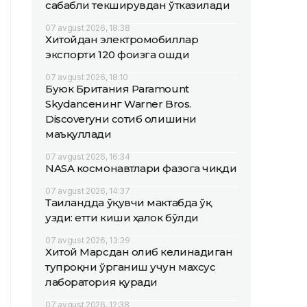
сабабли текширувдан ўтказилади
07 avgust 2026, 18:38
Хитойдан электромобиллар
экспорти 120 фоизга ошди
07 avgust 2026, 18:10
Буюк Британия Paramount
Skydanceнинг Warner Bros.
Discoveryни сотиб олишини
маъқуллади
07 avgust 2026, 16:34
NASA космонавтлари фазога чиқди
07 avgust 2026, 14:37
Таиландда ўқувчи мактабда ўқ
узди: етти киши ҳалок бўлди
07 avgust 2026, 13:39
Хитой Марсдан олиб келинадиган
тупроқни ўрганиш учун махсус
лаборатория қуради
07 avgust 2026, 12:38