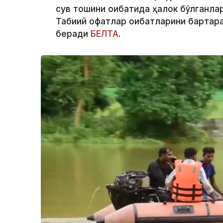
сув тошқини оқибатида ҳалок бўлганла
Табиий офатлар оқибатларини бартара
беради
БЕЛТА
.