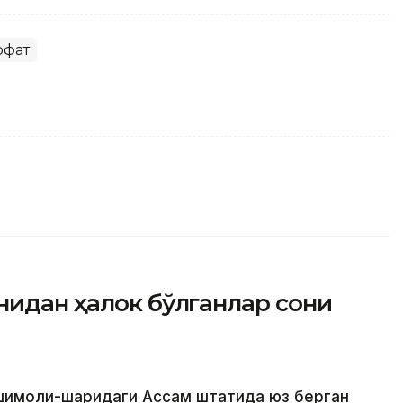
офат
нидан ҳалок бўлганлар сони
шимоли-шарқидаги Ассам штатида юз берган