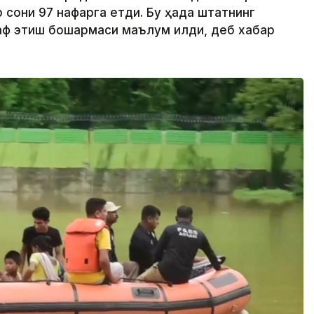
р сони 97 нафарга етди. Бу ҳақда штатнинг
ф этиш бошқармаси маълум қилди, деб хабар