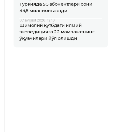
Туркияда 5G абонентлари сони
44,5 миллионга етди
07 avgust 2026, 12:10
Шимолий қутбдаги илмий
экспедицияга 22 мамлакатнинг
ўқувчилари йўл олишди