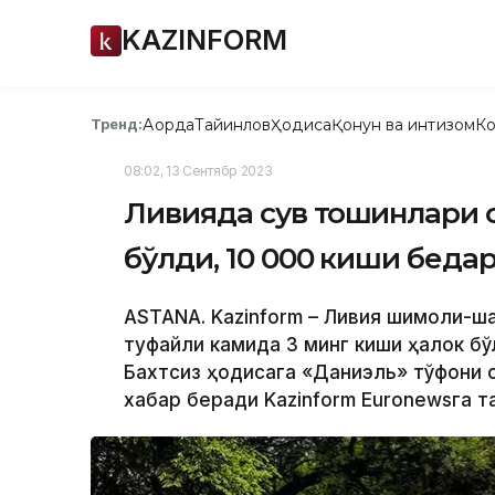
KAZINFORM
Ақорда
Тайинлов
Ҳодиса
Қонун ва интизом
Ко
Тренд:
08:02, 13 Сентябр 2023
Ливияда сув тошқинлари 
бўлди, 10 000 киши бедар
ASTANA. Kazinform – Ливия шимоли-ша
туфайли камида 3 минг киши ҳалок бўл
Бахтсиз ҳодисага «Даниэль» тўфони о
хабар беради Kazinform Еuronewsга т