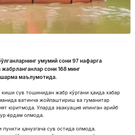
бўлганларнинг умумий сони 97 нафарга
а жабрланганлар сони 168 минг
ошқарма маълумотида.
г киши сув тошқинидан жабр кўргани ҳақида хабар
уманида вақтинча жойлаштириш ва гуманитар
ят юритмоқда. Уларда эвакуация қилинган қарийб
ур ёрдам олмоқда.
 пункти ҳанузгача сув остида қолмоқда.