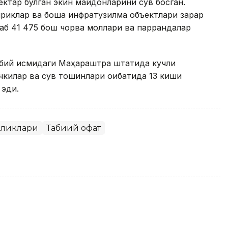
ектар бўлган экин майдонларини сув босган.
приклар ва бошқа инфратузилма объектлари зарар
лаб 41 475 бош чорва моллари ва паррандалар
бий қисмидаги Маҳараштра штатида кучли
чкилар ва сув тошқинлари оқибатида 13 киши
 эди.
иликлари
Табиий офат