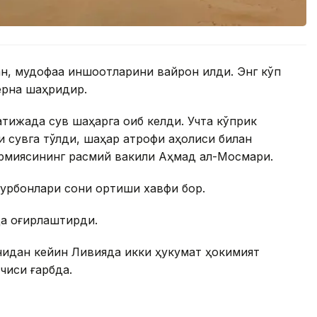
н, мудофаа иншоотларини вайрон қилди. Энг кўп
ерна шаҳридир.
атижада сув шаҳарга оқиб келди. Учта кўприк
и сувга тўлди, шаҳар атрофи аҳолиси билан
армиясининг расмий вакили Аҳмад ал-Мосмари.
урбонлари сони ортиши хавфи бор.
да оғирлаштирди.
нидан кейин Ливияда икки ҳукумат ҳокимият
нчиси ғарбда.