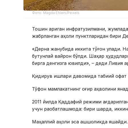
Фото: Magda Ehlers/Рexels
Тошқин қариган инфратузилмани, жумлада
жабрланган аҳоли пунктларидан бири Д
«Дерна жанубида иккита тўғон қулади. Н
бутунлай вайрон бўлди. Шаҳар ҳудудлар
бирга денгизга ювилди», – деди Ливия 
Қидирув ишлари давомида табиий офат қ
Тўфон мамлакатнинг оғир аҳволини яна
2011 йилда Қаддафий режими ағдарилга
учун рақобатлашмоқда: бири шарқда, икки
Маҳаллий аҳоли эса қашшоқликда яшайди.