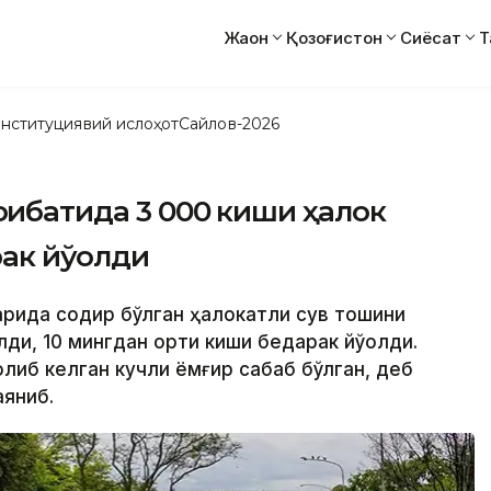
Жаҳон
Қозоғистон
Сиёсат
Т
нституциявий ислоҳот
Сайлов-2026
оқибатида 3 000 киши ҳалок
ак йўқолди
рқида содир бўлган ҳалокатли сув тошқини
ди, 10 мингдан ортиқ киши бедарак йўқолди.
либ келган кучли ёмғир сабаб бўлган, деб
аяниб.