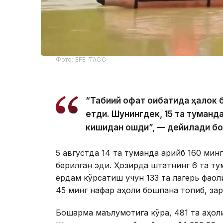
Фото: EFE-ТАСС
“Табиий офат оқибатида ҳалок 
етди. Шунингдек, 15 та туманд
кишидан ошди”, — дейилади б
5 августда 14 та туманда қарийб 160 мин
берилган эди. Ҳозирда штатнинг 6 та т
ёрдам кўрсатиш учун 133 та лагерь фаоли
45 минг нафар аҳоли бошпана топиб, зар
Бошқарма маълумотига кўра, 481 та аҳоли