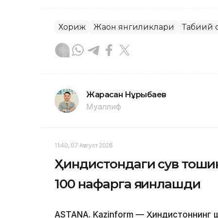
Хориж
Жаҳон янгиликлари
Табиий 
Жарасқан Нұрыбаев
Муаллиф
11:40, 07 Август 2026
Ҳиндистондаги сув тошқи
100 нафарга яқинлашди
ASTANA. Kazinform — Ҳиндистоннинг 