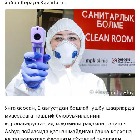
хабар беради Kazinform.
Унга асосан, 2 августдан бошлаб, ушбу шаҳарларда
муассасага ташриф буюрувчиларнинг
коронавирусга оид мақомини рақамли таниш -
Ashyq лойиҳасида қатнашмайдиган барча корхона
ва ташкилотлар фаолияти тўхтатиб турилади.