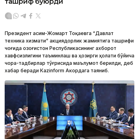
ташриф буюрди
Президент Қасим-Жомарт Тоқаевга “Давлат
техника хизмати” акциядорлик жамиятига ташрифи
чоғида Қозоғистон Республикасининг ахборот
хавфсизлигини таъминлаш ва ҳозирги ҳолати бўйича
чора-тадбирлар тўғрисида маълумот берилди, деб
хабар беради Каzinform Акордага таяниб.