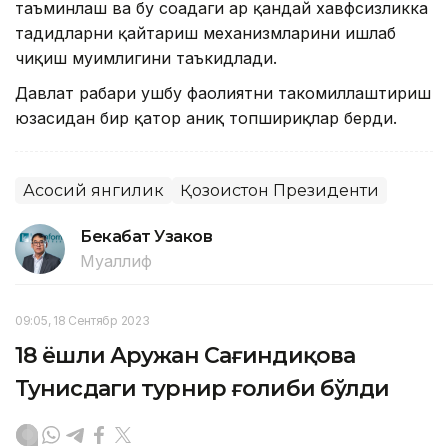
таъминлаш ва бу соҳадаги ҳар қандай хавфсизликка
таҳдидларни қайтариш механизмларини ишлаб
чиқиш муҳимлигини таъкидлади.
Давлат раҳбари ушбу фаолиятни такомиллаштириш
юзасидан бир қатор аниқ топшириқлар берди.
Асосий янгилик
Қозоғистон Президенти
Бекабат Узаков
Муаллиф
09:05, 18 Сентябр 2023
18 ёшли Аружан Сағиндиқова
Тунисдаги турнир ғолиби бўлди