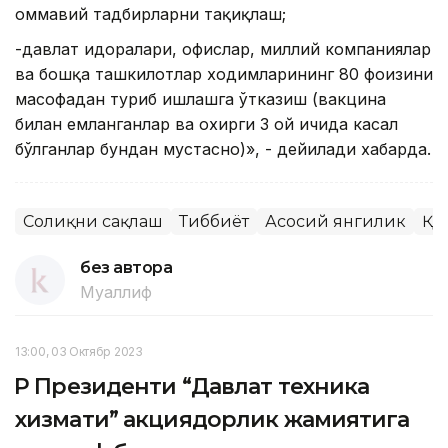
оммавий тадбирларни тақиқлаш;
-давлат идоралари, офислар, миллий компаниялар
ва бошқа ташкилотлар ходимларининг 80 фоизини
масофадан туриб ишлашга ўтказиш (вакцина
билан емланганлар ва охирги 3 ой ичида касал
бўлганлар бундан мустасно)», - дейилади хабарда.
Соғлиқни сақлаш
Тиббиёт
Асосий янгилик
ҚР
без автора
Муаллиф
13:00, 03 Октябр 2023
ҚР Президенти “Давлат техника
хизмати” акциядорлик жамиятига