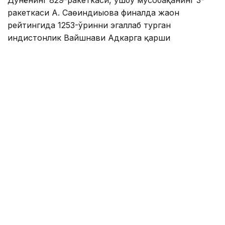
Дунёнинг 829-ракеткаси, ушбу мусобақанинг 3-
ракеткаси А. Саөиндиыова финалда жаҳон
рейтингида 1253-ўринни эгаллаб турган
ҳиндистонлик Вайшнави Адкарга қарши
чемпионлик учун кураш олиб борди.
Биринчи партия кескин курашлар остида ўтди,
Аружан тай-брейкда муваффақиятли ўйнади - 7:6
(8:6).
Иккинчи сетда қозоғистонлик ёш теннисчи
рақибига ҳеч қандай имконият қолдирмади - 6:0.
Шу тариқа Аружан Сағиндиқова муҳим ғалабага
эришди.
Эслатиб ўтамиз, аввалроқ Аружан Сағиндиқова
Тунисдаги мусобақа финалига чиққани ҳақида
хабар
берган эдик.
Муаллиф: Ғайсағали Сейтақ