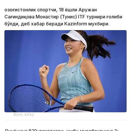
Қозоғистонлик спортчи, 18 ёшли Аружан
Сағиндиқова Монастир (Тунис) ITF турнири ғолиби
бўлди, деб хабар беради Каzinform мухбири.
Фото: ktf.kz