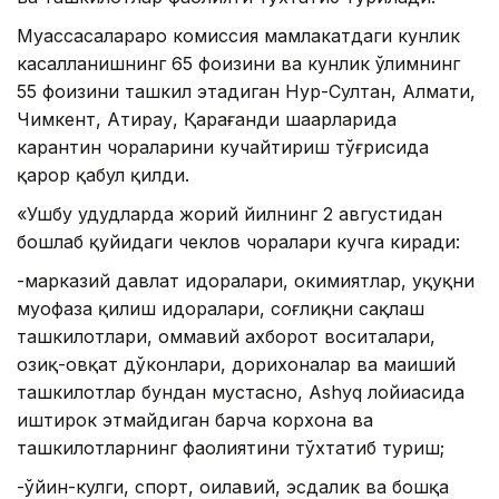
Муассасалараро комиссия мамлакатдаги кунлик
касалланишнинг 65 фоизини ва кунлик ўлимнинг
55 фоизини ташкил этадиган Нур-Султан, Алмати,
Чимкент, Атирау, Қарағанди шаҳарларида
карантин чораларини кучайтириш тўғрисида
қарор қабул қилди.
«Ушбу ҳудудларда жорий йилнинг 2 августидан
бошлаб қуйидаги чеклов чоралари кучга киради:
-марказий давлат идоралари, ҳокимиятлар, ҳуқуқни
муҳофаза қилиш идоралари, соғлиқни сақлаш
ташкилотлари, оммавий ахборот воситалари,
озиқ-овқат дўконлари, дорихоналар ва маиший
ташкилотлар бундан мустасно, Ashyq лойиҳасида
иштирок этмайдиган барча корхона ва
ташкилотларнинг фаолиятини тўхтатиб туриш;
-ўйин-кулги, спорт, оилавий, эсдалик ва бошқа