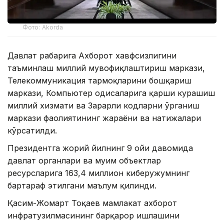
Фото: Akorda
Давлат раҳбарига Ахборот хавфсизлигини
таъминлаш миллий мувофиқлаштириш маркази,
Телекоммуникация тармоқларини бошқариш
маркази, Компьютер ҳодисаларига қарши курашиш
миллий хизмати ва Зарарли кодларни ўрганиш
маркази фаолиятининг жараёни ва натижалари
кўрсатилди.
Президентга жорий йилнинг 9 ойи давомида
давлат органлари ва муҳим объектлар
ресурсларига 163,4 миллион киберҳужумнинг
бартараф этилгани маълум қилинди.
Қасим-Жомарт Тоқаев мамлакат ахборот
инфратузилмасининг барқарор ишлашини