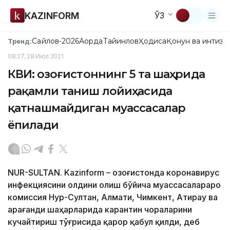
KAZINFORM
ЎЗ
Сайлов-2026
Ақорда
Тайинлов
Ҳодиса
Қонун ва интизо
Тренд:
08:27, 28 Июл 2021
КВИ: Қозоғистоннинг 5 та шаҳрида
рақамли таниш лойиҳасида
қатнашмайдиган муассасалар
ёпилади
NUR-SULTAN. Kazinform – Қозоғистонда коронавирус
инфекциясини олдини олиш бўйича муассасалараро
комиссия Нур-Султан, Алмати, Чимкент, Атирау ва
Қарағанди шаҳарларида карантин чораларини
кучайтириш тўғрисида қарор қабул қилди, деб