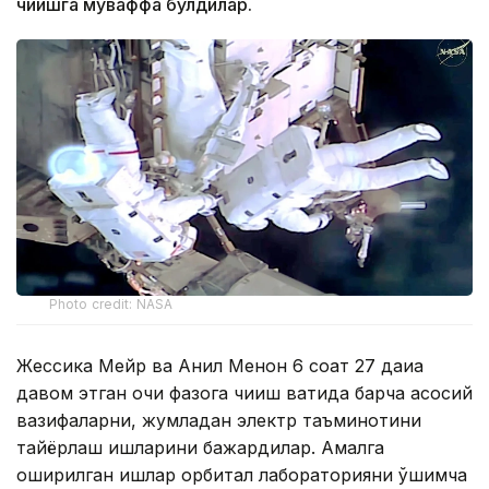
чиқишга муваффақ бўлдилар.
Photo credit: NASA
Жессика Мейр ва Анил Менон 6 соат 27 дақиқа
давом этган очиқ фазога чиқиш вақтида барча асосий
вазифаларни, жумладан электр таъминотини
тайёрлаш ишларини бажардилар. Амалга
оширилган ишлар орбитал лабораторияни қўшимча