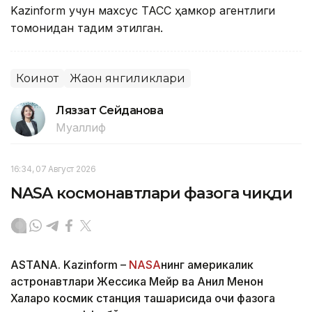
Kazinform учун махсус ТАСС ҳамкор агентлиги
томонидан тақдим этилган.
Коинот
Жаҳон янгиликлари
Ляззат Сейданова
Муаллиф
16:34, 07 Август 2026
NASA космонавтлари фазога чиқди
ASTANA. Kazinform –
NASA
нинг америкалик
астронавтлари Жессика Мейр ва Анил Менон
Халқаро космик станция ташқарисида очиқ фазога