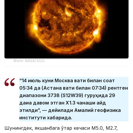
Фото: NASA/ SDO
“14 июль куни Москва вақти билан соат
05:34 да (Астана вақти билан 07:34) рентген
диапазони 3738 (S12W39) гуруҳида 29
дақиқа давом этган Х1.3 чақнаши қайд
этилди”, — дейилади Амалий геофизика
институти хабарида.
Шунингдек, якшанбага ўтар кечаси М5.0, М2.7,