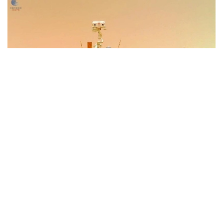
Фото: Xinhua
Иншоот Аньхой вилоятининг Хэфэй шаҳрида
жойлашган Чуқур коинотни тадқиқ этиш илмий-
технологик шаҳарчасининг биринчи босқичи
ҳудудида барпо этилади. Лаборатория
фаолиятининг бир қисмини Чуқур коинотни тадқиқ
этиш лабораторияси (DSEL) амалга оширади.