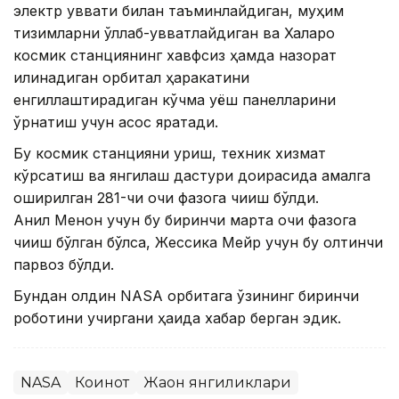
электр қуввати билан таъминлайдиган, муҳим
тизимларни қўллаб-қувватлайдиган ва Халқаро
космик станциянинг хавфсиз ҳамда назорат
қилинадиган орбитал ҳаракатини
енгиллаштирадиган кўчма қуёш панелларини
ўрнатиш учун асос яратади.
Бу космик станцияни қуриш, техник хизмат
кўрсатиш ва янгилаш дастури доирасида амалга
оширилган 281-чи очиқ фазога чиқиш бўлди.
Анил Менон учун бу биринчи марта очиқ фазога
чиқиш бўлган бўлса, Жессика Мейр учун бу олтинчи
парвоз бўлди.
Бундан олдин NASA орбитага ўзининг биринчи
роботини учиргани ҳақида хабар берган эдик.
NASA
Коинот
Жаҳон янгиликлари