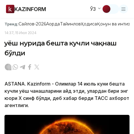
KAZINFORM
ЎЗ
Сайлов-2026
Ақорда
Тайинлов
Ҳодиса
Қонун ва интизо
Тренд:
14:37, 15 Июл 2024
Қуёш нурида бешта кучли чақнаш
бўлди
ASTANA. Kazinform - Олимлар 14 июль куни бешта
кучли қуёш чақнашларини қайд этди, улардан бири энг
юқори Х синф бўлди, деб хабар берди ТАСС ахборот
агентлиги.