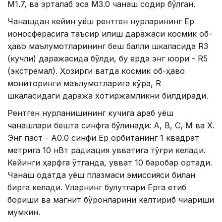
М1.7, ва эрталаб эса М3.0 чақнаш содир бўлган.
Чақнашдан кейин қуёш рентген нурларининг Ер
ионосферасига таъсир қилиш даражаси космик об-
ҳаво маълумотларининг беш балли шкаласида R3
(кучли) даражасида бўлди, бу ерда энг юқори - R5
(экстремал). Ҳозирги вақтда космик об-ҳаво
мониторинги маълумотларига кўра, R
шкаласидаги даража хотиржамликни билдиради.
Рентген нурланишининг кучига қараб қуёш
чақнашлари бешта синфга бўлинади: A, B, C, M ва Х.
Энг паст - А0.0 синфи Ер орбитанинг 1 квадрат
метрига 10 нВт радиация қувватига тўғри келади.
Кейинги ҳарфга ўтганда, қувват 10 баробар ортади.
Чақнаш одатда қуёш плазмаси эмиссияси билан
бирга келади. Уларнинг булутлари Ерга етиб
бориши ва магнит бўронларини келтириб чиқариши
мумкин.