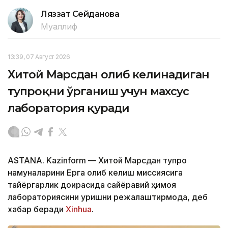
Ляззат Сейданова
Муаллиф
13:39, 07 Август 2026
Хитой Марсдан олиб келинадиган
тупроқни ўрганиш учун махсус
лаборатория қуради
ASTANA. Kazinform — Хитой Марсдан тупроқ
намуналарини Ерга олиб келиш миссиясига
тайёргарлик доирасида сайёравий ҳимоя
лабораториясини қуришни режалаштирмоқда, деб
хабар беради
Xinhua
.