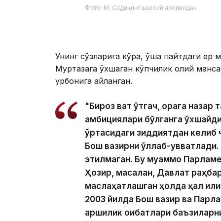
Фото: М. Садиқнинг шахсий архивидан
Унинг сўзларига кўра, ўша пайтдаги ер
Муртазага ўхшаган кўпчилик олий манс
қурбонига айланган.
"Бироз вақт ўтгач, орқага наза
амбициялари бўлганга ўхшайди
ўртасидаги зиддиятдан келиб ч
Бош вазирни қўллаб-қувватлади.
этилмаган. Бу муаммо Парламен
Ҳозир, масалан, Давлат раҳбари
маслаҳатлашган ҳолда ҳал қили
2003 йилда Бош вазир ва Парла
қаршилик оқибатлари баъзиларни