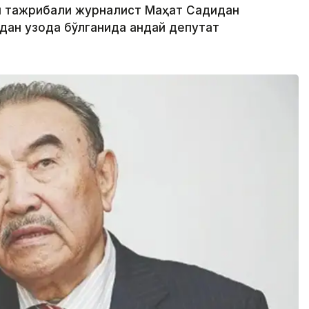
н тажрибали журналист Маҳат Садиқдан
ан узоқда бўлганида қандай депутат