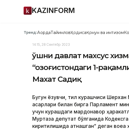
KAZINFORM
Ақорда
Тайинлов
Ҳодиса
Қонун ва интизом
Ко
Тренд:
14:15, 28 Сентябр 2023
Қўшни давлат махсус хиз
“Қозоғистондаги 1-рақамл
Махат Садиқ
Бугун ёзувчи, тил курашчиси Шерхан 
асарлари билан бирга Парламент минб
учун курашдаги мардонавор ҳаракатл
Муртаза депутат бўлганида Кодексга
киритилишида қатнашган” деган воқеа 