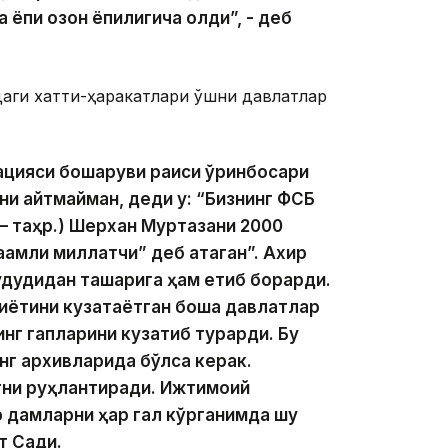
пиқ қозон ёпиқлигича қолди”, - деб
аги хатти-ҳаракатлари қўшни давлатлар
цияси бошқаруви раиси ўринбосари
ни айтмайман, деди у: “Бизнинг ФСБ
– таҳр.) Шерхан Муртазани 2000
қамли миллатчи” деб атаган”. Ахир
дудидан ташқарига ҳам етиб борарди.
иётини кузатаётган бошқа давлатлар
нг гапларини кузатиб турарди. Бу
г архивларида бўлса керак.
тни руҳлантиради. Ижтимоий
р дамларни ҳар гал кўрганимда шу
 Садиқ.