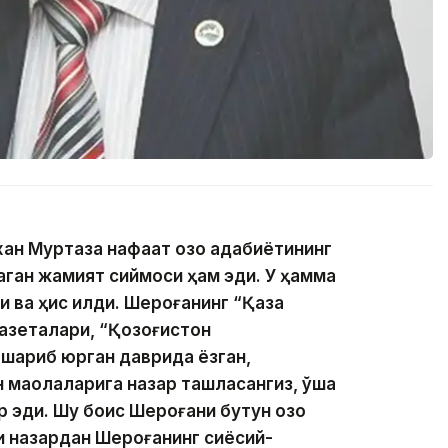
хан Муртаза нафақат қозоқ адабиётининг
аган жамият сиймоси ҳам эди. У ҳамма
ва ҳис қилди. Шероғанинг “Қазақ
газеталари, “Қозоғистон
қариб юрган даврида ёзган,
 мақолаларига назар ташласангиз, ўша
 эди. Шу боис Шероғани бутун қозоқ
таи назардан Шероғанинг сиёсий-