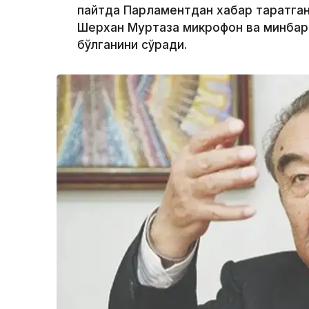
пайтда Парламентдан хабар тарқатга
Шерхан Муртаза микрофон ва минбард
бўлганини сўради.