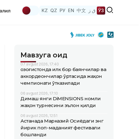
KZ
QZ
РУ
EN
中文
ق ز
ЎЗ
аҳлил
Мавзуга оид
07 avgust 2026, 17:40
Қозоғистонда илк бор баянчилар ва
аккордеончилар ўртасида жаҳон
чемпионати ўтказилади
06 avgust 2026, 17:10
Димаш янги DiMENSIONS номли
жаҳон турнесини эълон қилди
06 avgust 2026, 12:51
Астанада Марказий Осиёдаги энг
йирик поп-маданият фестивали
бошланди