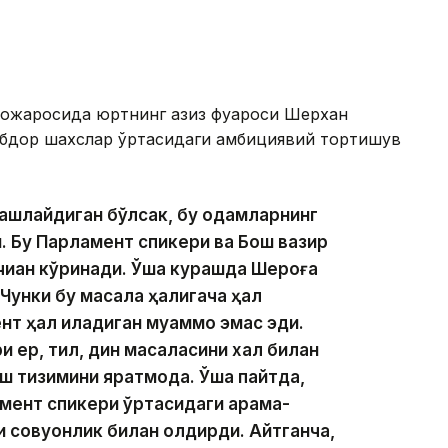
 можаросида юртнинг азиз фуқароси Шерхан
абдор шахслар ўртасидаги амбициявий тортишув
р ташлайдиган бўлсак, бу одамларнинг
. Бу Парламент спикери ва Бош вазир
иққан кўринади. Ўша курашда Шероға
 Чунки бу масала ҳалигача ҳал
т ҳал қиладиган муаммо эмас эди.
 ер, тил, дин масаласини халқ билан
ш тизимини яратмоқда. Ўша пайтда,
мент спикери ўртасидаги қарама-
 совуққонлик билан қолдирди. Айтганча,