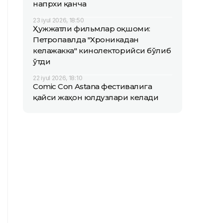
напрхи қанча
23 iyul 2026, 18:50
Ҳужжатли фильмлар оқшоми:
Петропавлда "Хроникадан
келажакка" кинолекторийси бўлиб
ўтди
22 iyul 2026, 18:10
Comic Con Astana фестивалига
қайси жаҳон юлдузлари келади