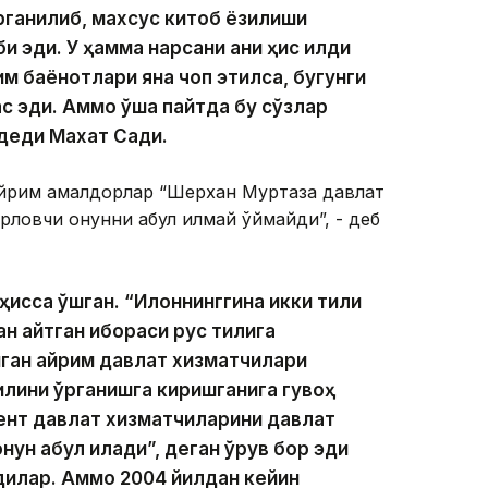
ганилиб, махсус китоб ёзилиши
и эди. У ҳамма нарсани аниқ ҳис қилди
им баёнотлари яна чоп этилса, бугунги
ас эди. Аммо ўша пайтда бу сўзлар
 деди Махат Садиқ.
айрим амалдорлар “Шерхан Муртаза давлат
овчи қонунни қабул қилмай қўймайди”, - деб
ҳисса қўшган. “Илоннинггина икки тили
н айтган ибораси рус тилига
диган айрим давлат хизматчилари
тилини ўрганишга киришганига гувоҳ
ент давлат хизматчиларини давлат
н қабул қилади”, деган қўрқув бор эди
дилар. Аммо 2004 йилдан кейин