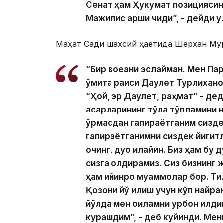
Сенат ҳам Ҳукумат позициясини 
Мажилис қарши чиқди”, - дейди у
Маҳат Садиқ шахсий ҳаётида Шерхан Мур
“Бир воқеани эслайман. Мен Па
қўмита раиси Даулет Турлихан
“Ҳой, эр Даулет, раҳмат” - де
асарларининг тўла тўпламини н
қўрқмасдан гапираётганим сиз
гапираётганимни сиздек йигитл
очинг, дуо қилайин. Биз ҳам бу
сизга қолдирамиз. Сиз бизнинг
ҳам қийинроқ муаммолар бор. Ти
Қозоқни йўқ қилиш учун кўп найра
йўлда мен оиламни қурбон қилд
курашдим”, - деб куйинди. Мен