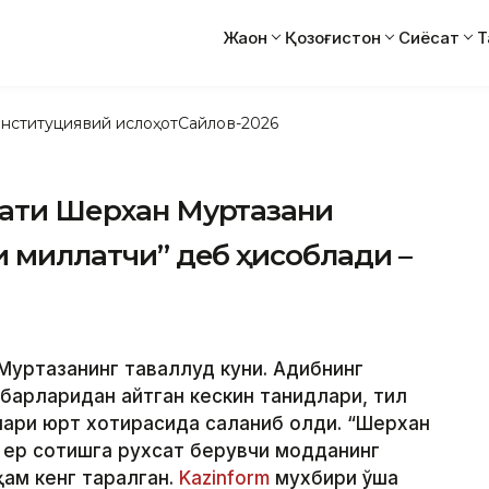
Жаҳон
Қозоғистон
Сиёсат
Т
нституциявий ислоҳот
Сайлов-2026
мати Шерхан Муртазани
и миллатчи” деб ҳисоблади –
Муртазанинг таваллуд куни. Адибнинг
арларидан айтган кескин танқидлари, тил
ари юрт хотирасида сақланиб қолди. “Шерхан
 ер сотишга рухсат берувчи модданинг
ҳам кенг тарқалган.
Kazinform
мухбири ўша