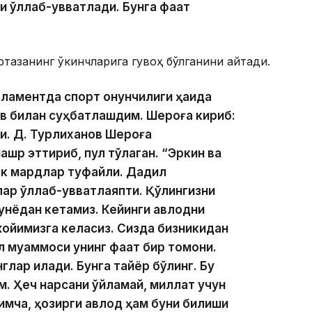
қўллаб-қувватлади. Бунга фақат
.
тазанинг ўкинчларига гувоҳ бўлганини айтади.
рламентда спорт қонунчилиги ҳақида
ов билан суҳбатлашдим. Шероға кириб:
ди. Д. Турлиханов Шероға
ашр эттириб, пул тўлаган. “Эркин ва
дек мардлар туфайли. Дадил
ар қўллаб-қувватлаяпти. Қўлингизни
 дунёдан кетамиз. Кейинги авлодни
 жойимизга келасиз. Сизда бизникидан
л муаммоси унинг фақат бир томони.
нглар қилади. Бунга тайёр бўлинг. Бу
им. Ҳеч нарсани ўйламай, миллат учун
имча, ҳозирги авлод ҳам буни билиши