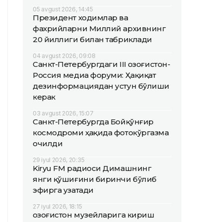
05 avgust 2026, 14:45
Президент ходимлар ва
фахрийларни Миллий архивнинг
20 йиллиги билан табриклади
04 avgust 2026, 09:08
Санкт-Петербургдаги III Қозоғистон-
Россия медиа форуми: Ҳақиқат
дезинформациядан устун бўлиши
керак
03 avgust 2026, 15:07
Санкт-Петербургда Бойқўнғир
космодроми ҳақида фотокўргазма
очилди
29 iyul 2026, 20:35
Kiryu FM радиоси Димашнинг
янги қўшиғини биринчи бўлиб
эфирга узатади
27 iyul 2026, 18:15
Қозоғистон музейларига кириш