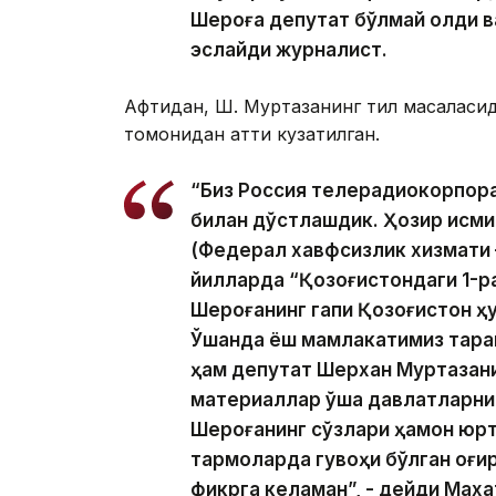
Шероға депутат бўлмай қолди ва ё
эслайди журналист.
Афтидан, Ш. Муртазанинг тил масаласид
томонидан қаттиқ кузатилган.
“Биз Россия телерадиокорпора
билан дўстлашдик. Ҳозир исми
(Федерал хавфсизлик хизмати 
йилларда “Қозоғистондаги 1-ра
Шероғанинг гапи Қозоғистон ҳу
Ўшанда ёш мамлакатимиз тараққ
ҳам депутат Шерхан Муртазани
материаллар ўша давлатларнин
Шероғанинг сўзлари ҳамон юр
тармоқларда гувоҳи бўлган оғи
фикрга келаман”, - дейди Махат