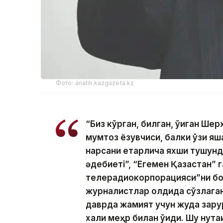
Фото: anatili.kazgazeta.kz
“Биз кўрган, билган, ўқиган Шер
мумтоз ёзувчиси, балки ўзи яш
нарсани етарлича яхши тушунди 
әдебиеті”, “Егемен Қазақстан” 
телерадиокорпорацияси”ни бош
журналистлар олдида сўзлаган
даврда жамият учун жуда зарур
халқи меҳр билан ўқиди. Шу нуқ