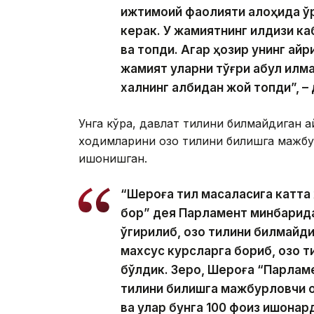
ижтимоий фаолияти алоҳида ўр
керак. У жамиятнинг илдизи каб
ва топди. Агар ҳозир унинг айр
жамият уларни тўғри қабул қилм
халқнинг қалбидан жой топди”, –
Унга кўра, давлат тилини билмайдиган 
ходимларини қозоқ тилини билишга мажбурл
ишонишган.
“Шероға тил масаласига катта 
бор” дея Парламент минбарида
ўгирилиб, қозоқ тилини билмай
махсус курсларга бориб, қозоқ 
бўлдик. Зеро, Шероға “Парлам
тилини билишга мажбурловчи қону
ва улар бунга 100 фоиз ишонар