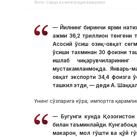
Фото: Савдо ва интеграция вазирлиги
— Йилнинг биринчи ярми нати
ҳажми 36,2 триллион тенгени 
Асосий ўсиш озиқ-овқат сег
ўсиши тахминан 30 фоизни та
ишлаб чиқарувчиларининг
мустаҳкамланмоқда. Январь-м
овқат экспорти 34,4 фоизга 
ташкил этди, — деди А. Шаққа
Унинг сўзларига кўра, импортга қарамли
— Бугунги кунда Қозоғистон 
билан таъминлайди. Кунгабоқар 
макарон, мол гўшти ва қўй г