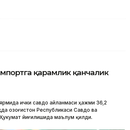
импортга қарамлик қанчалик
 ярмида ички савдо айланмаси ҳажми 36,2
қда Қозоғистон Республикаси Савдо ва
 Ҳукумат йиғилишида маълум қилди.