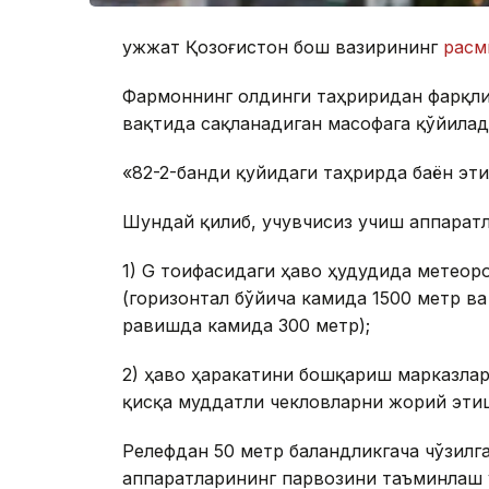
Ҳужжат Қозоғистон бош вазирининг
расм
Фармоннинг олдинги таҳриридан фарқли 
вақтида сақланадиган масофага қўйилад
«82-2-банди қуйидаги таҳрирда баён эти
Шундай қилиб, учувчисиз учиш аппаратл
1) G тоифасидаги ҳаво ҳудудида метео
(горизонтал бўйича камида 1500 метр ва
равишда камида 300 метр);
2) ҳаво ҳаракатини бошқариш марказла
қисқа муддатли чекловларни жорий эти
Релефдан 50 метр баландликгача чўзилг
аппаратларининг парвозини таъминлаш 