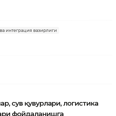
 ва интеграция вазирлиги
ар, сув қувурлари, логистика
лари фойдаланишга