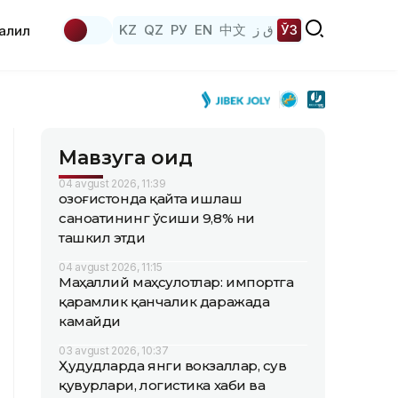
KZ
QZ
РУ
EN
中文
ق ز
ЎЗ
аҳлил
Мавзуга оид
04 avgust 2026, 11:39
Қозоғистонда қайта ишлаш
саноатининг ўсиши 9,8% ни
ташкил этди
04 avgust 2026, 11:15
Маҳаллий маҳсулотлар: импортга
қарамлик қанчалик даражада
камайди
03 avgust 2026, 10:37
Ҳудудларда янги вокзаллар, сув
қувурлари, логистика хаби ва