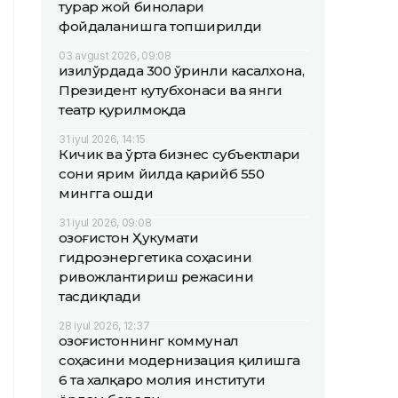
турар жой бинолари
фойдаланишга топширилди
03 avgust 2026, 09:08
Қизилўрдада 300 ўринли касалхона,
Президент кутубхонаси ва янги
театр қурилмоқда
31 iyul 2026, 14:15
Кичик ва ўрта бизнес субъектлари
сони ярим йилда қарийб 550
мингга ошди
31 iyul 2026, 09:08
Қозоғистон Ҳукумати
гидроэнергетика соҳасини
ривожлантириш режасини
тасдиқлади
28 iyul 2026, 12:37
Қозоғистоннинг коммунал
соҳасини модернизация қилишга
6 та халқаро молия институти