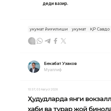
деди вазир.
Ҳукумат йиғилиши
Ҳукумат
ҚР Савдо
Бекабат Узаков
Муаллиф
10:37, 03 Август 2026
Ҳудудларда янги вокзалл
хаби ва турар жой бино