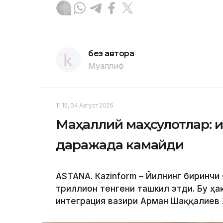
без автора
Муаллиф
11:15, 04 Август 2026
Маҳаллий маҳсулотлар: 
даражада камайди
ASTANА. Кazinform – Йилнинг биринчи
триллион тенгени ташкил этди. Бу ҳа
интеграция вазири Арман Шаққалиев