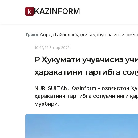
KAZINFORM
Ақорда
Тайинлов
Ҳодиса
Қонун ва интизом
Ко
Тренд:
10:41, 14 Январ 2022
ҚР Ҳукумати учувчисиз у
ҳаракатини тартибга сол
NUR-SULTAN. Кazinform - Қозоғистон 
ҳаракатини тартибга солувчи янги қа
мухбири.