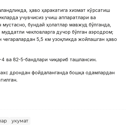
аландликда, ҳаво ҳаракатига хизмат кўрсатиш
икларда учувчисиз учиш аппаратлари ва
н мустасно, бундай ҳолатлар мавжуд бўлганда,
 муддатли чекловларга дучор бўлган аэродром;
 чегаралардан 5,5 км узоқликда жойлашган ҳаво
-4 ва 82-5-бандлари чиқариб ташлансин.
шахс дрондан фойдаланганда бошқа одамлардан
тилган.
лар
Ҳукумат