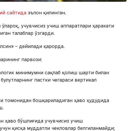
ий сайтида
эълон қилинган.
ўлароқ, учувчисиз учиш аппаратлари ҳаракати
иган талаблар ўзгарди.
лсин» – дейилади қарорда.
арининг парвози:
рологик минимумни сақлаб қолиш шарти билан
 булутларнинг пастки чегараси вертикал
ри томонидан бошқариладиган ҳаво ҳудудида
ш.
ан ҳаво бўшлиғида учувчисиз учиш
учун қисқа муддатли чекловлар белгиланмайди;