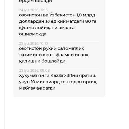
ёрдам беради
24 iyul 2026, 15:16
Қозоғистон ва Ўзбекистон 1,8 млрд
доллардан зиёд қийматдаги 80 та
қўшма лойиҳани амалга
оширмоқда
23 iyul 2026, 10:10
Қозоғистон руҳий саломатлик
тизимини кенг кўламли ислоҳ
қилишни бошлайди
23 iyul 2026, 09:08
Ҳукумат янги KazSat-3Rни яратиш
учун 10 миллиард тенгедан ортиқ
маблағ ажратди