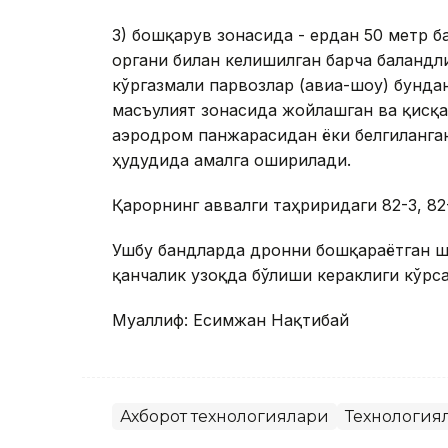
3) бошқарув зонасида - ердан 50 метр б
органи билан келишилган барча баландл
кўргазмали парвозлар (авиа-шоу) бунда
масъулият зонасида жойлашган ва қисқа
аэродром панжарасидан ёки белгиланган
ҳудудида амалга оширилади.
Қарорнинг аввалги таҳриридаги 82-3, 82
Ушбу бандларда дронни бошқараётган 
қанчалик узоқда бўлиши кераклиги кўрса
Муаллиф: Есимжан Нақтибай
Ахборот технологиялари
Технология