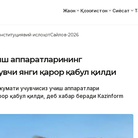
Жаҳон
Қозоғистон
Сиёсат
Т
нституциявий ислоҳот
Сайлов-2026
чиш аппаратларининг
увчи янги қарор қабул қилди
Ҳукумати учувчисиз учиш аппаратлари
рор қабул қилди, деб хабар беради Кazinform