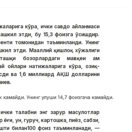
жаларига кўра, ички савдо айланмаси
ташкил этди, бу 15,3 фоизга ўсишдир.
менти томонидан таъминланди. Унинг
шкил этди. Маҳаллий қишлоқ хўжалиги
 ташқи бозорлардаги мавқеи ҳам
ай ойлари натижаларига кўра, озиқ-
ўсди ва 1,6 миллиард АҚШ долларини
лиев.
к камайди. Унинг улуши 14,7 фоизгача камайди.
ички талабни энг зарур маҳсулотлар
ёғи, ун, гуруч, картошка, пиёз, сабзи,
ўшти билан100 фоиз таъминланади, —