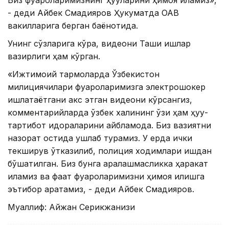
- деди Айбек Смадияров Ҳукуматда ОАВ
вакилларига берган баёнотида.
Унинг сўзларига кўра, видеони Ташқи ишлар
вазирлиги ҳам кўрган.
«Ижтимоий тармоқларда Ўзбекистон
милициячилари фуқароларимизга электрошокер
ишлатаётгани акс этган видеони кўрсангиз,
комментарийларда ўзбек халқининг ўзи ҳам ҳуқуқ-
тартибот идораларини айбламоқда. Биз вазиятни
назорат остида ушлаб турамиз. У ерда ички
текширув ўтказилиб, полиция ходимлари ишдан
бўшатилган. Биз бунга аралашмасликка ҳаракат
қиламиз ва фақат фуқароларимизни ҳимоя қилишга
эътибор қаратамиз, - деди Айбек Смадияров.
Муаллиф: Айжан Серикжанқизи