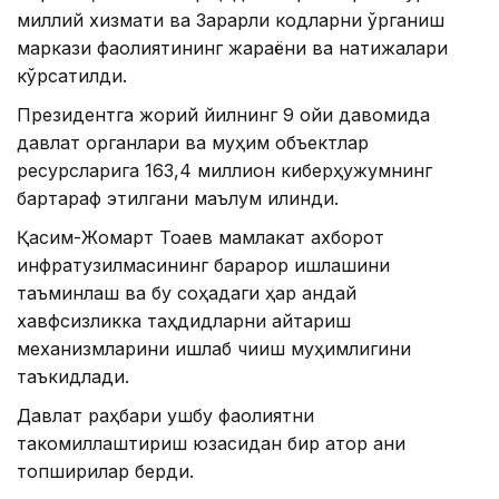
миллий хизмати ва Зарарли кодларни ўрганиш
маркази фаолиятининг жараёни ва натижалари
кўрсатилди.
Президентга жорий йилнинг 9 ойи давомида
давлат органлари ва муҳим объектлар
ресурсларига 163,4 миллион киберҳужумнинг
бартараф этилгани маълум қилинди.
Қасим-Жомарт Тоқаев мамлакат ахборот
инфратузилмасининг барқарор ишлашини
таъминлаш ва бу соҳадаги ҳар қандай
хавфсизликка таҳдидларни қайтариш
механизмларини ишлаб чиқиш муҳимлигини
таъкидлади.
Давлат раҳбари ушбу фаолиятни
такомиллаштириш юзасидан бир қатор аниқ
топшириқлар берди.