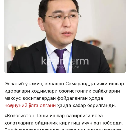
Эслатиб ўтамиз, аввалроқ Самарқандда ички ишлар
идоралари ходимлари қозоғистонлик сайёҳларни
махсус воситалардан фойдаланган ҳолда
ноқонуний қўлга олгани
ҳақида хабар берилганди.
«Қозоғистон Ташқи ишлар вазирлиги воқеа
ҳолатларига ойдинлик киритиш учун хат юборди.
Биз фуқароларимизнинг ҳуқуқларини ҳимоя қиламиз»,