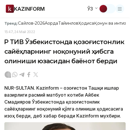
KAZINFORM
ЎЗ
Сайлов-2026
Ақорда
Тайинлов
Ҳодиса
Қонун ва интизо
Тренд:
15:47, 24 Май 2022
ҚР ТИВ Ўзбекистонда қозоғистонлик
сайёҳларнинг ноқонуний ҳибсга
олиниши юзасидан баёнот берди
NUR-SULTAN. Kazinform – Қозоғистон Ташқи ишлар
вазирлиги расмий матбуот котиби Айбек
Смадияров Ўзбекистонда қозоғистонлик
сайёҳларнинг ноқонуний қўлга олиниши ҳодисасига
изоҳ берди, деб хабар беради Kazinform мухбири.