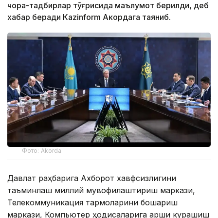
чора-тадбирлар тўғрисида маълумот берилди, деб
хабар беради Каzinform Акордага таяниб.
Фото: Akorda
Давлат раҳбарига Ахборот хавфсизлигини
таъминлаш миллий мувофиқлаштириш маркази,
Телекоммуникация тармоқларини бошқариш
маркази, Компьютер ҳодисаларига қарши курашиш