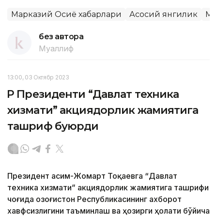
Марказий Осиё хабарлари
Асосий янгилик
Ма
без автора
Муаллиф
13:00, 03 Октябр 2023
ҚР Президенти “Давлат техника
хизмати” акциядорлик жамиятига
ташриф буюрди
Президент Қасим-Жомарт Тоқаевга “Давлат
техника хизмати” акциядорлик жамиятига ташрифи
чоғида Қозоғистон Республикасининг ахборот
хавфсизлигини таъминлаш ва ҳозирги ҳолати бўйича