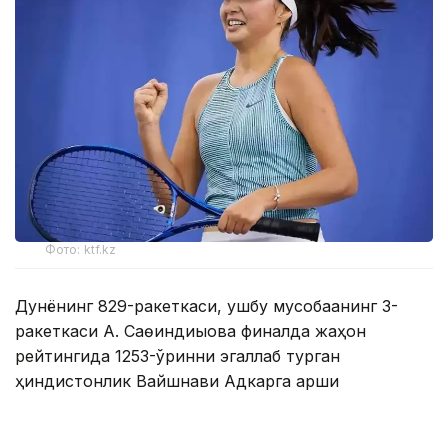
Фото: ktf.kz
Дунёнинг 829-ракеткаси, ушбу мусобақанинг 3-
ракеткаси А. Саөиндиыова финалда жаҳон
рейтингида 1253-ўринни эгаллаб турган
ҳиндистонлик Вайшнави Адкарга қарши
чемпионлик учун кураш олиб борди.
Биринчи партия кескин курашлар остида ўтди,