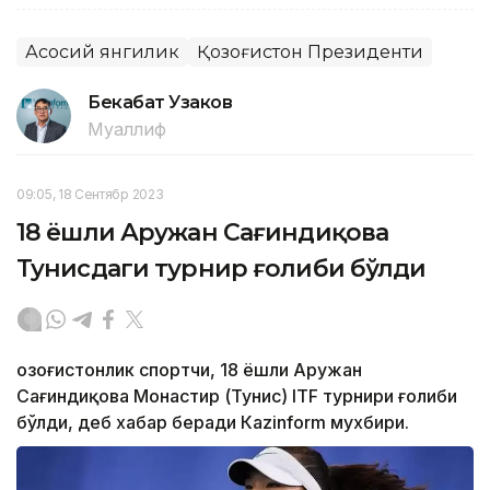
Асосий янгилик
Қозоғистон Президенти
Бекабат Узаков
Муаллиф
09:05, 18 Сентябр 2023
18 ёшли Аружан Сағиндиқова
Тунисдаги турнир ғолиби бўлди
Қозоғистонлик спортчи, 18 ёшли Аружан
Сағиндиқова Монастир (Тунис) ITF турнири ғолиби
бўлди, деб хабар беради Каzinform мухбири.