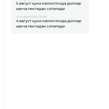
5 август куни Қозоғистонда доллар
қанча тенгедан сотилади
04 avgust 2026, 09:36
4 август куни Қозоғистонда доллар
қанча тенгедан сотилади