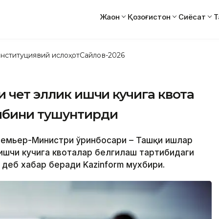
Жаҳон
Қозоғистон
Сиёсат
Т
нституциявий ислоҳот
Сайлов-2026
и чет эллик ишчи кучига квота
ибини тушунтирди
 Премьер-Министри ўринбосари – Ташқи ишлар
ишчи кучига квоталар белгилаш тартибидаги
 деб хабар беради Kazinform мухбири.