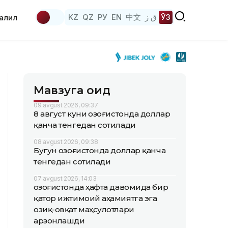
KZ
QZ
РУ
EN
中文
ق ز
ЎЗ
аҳлил
Мавзуга оид
09 avgust 2026, 09:37
8 август куни Қозоғистонда доллар
қанча тенгедан сотилади
08 avgust 2026, 09:38
Бугун Қозоғистонда доллар қанча
тенгедан сотилади
07 avgust 2026, 14:03
Қозоғистонда ҳафта давомида бир
қатор ижтимоий аҳамиятга эга
озиқ-овқат маҳсулотлари
арзонлашди