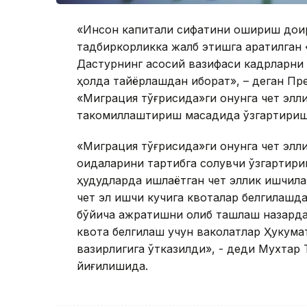
«Инсон капитали сифатини ошириш доир
тадбиркорликка жалб этишга қаратилган
Дастурнинг асосий вазифаси кадрларни 
ҳолда тайёрлашдан иборат», – деган П
«Миграция тўғрисида»ги қонунга чет элл
такомиллаштириш мақсадида ўзгартириш
«Миграция тўғрисида»ги қонунга чет эл
қоидаларини тартибга солувчи ўзгартири
ҳудудларда ишлаётган чет эллик ишчила
чет эл ишчи кучига квоталар белгилашда
бўйича ажратишни олиб ташлаш назарда 
квота белгилаш учун ваколатлар Ҳукума
вазирлигига ўтказилди», - деди Мухтар
йиғилишида.