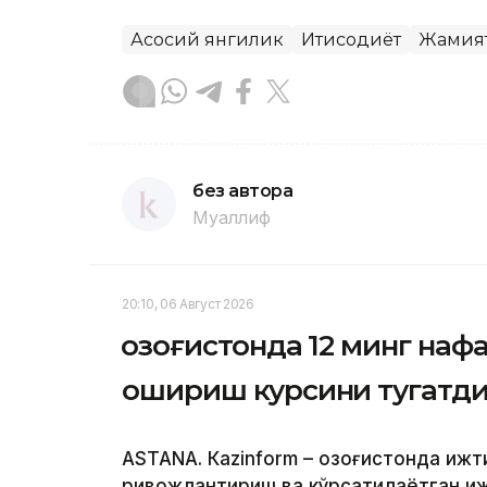
Асосий янгилик
Иқтисодиёт
Жамия
без автора
Муаллиф
20:10, 06 Август 2026
Қозоғистонда 12 минг на
ошириш курсини тугатд
ASTANА. Кazinform – Қозоғистонда иж
ривожлантириш ва кўрсатилаётган и