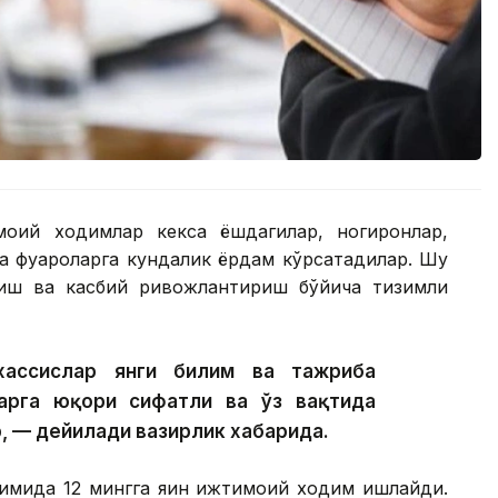
моий ходимлар кекса ёшдагилар, ногиронлар,
а фуқароларга кундалик ёрдам кўрсатадилар. Шу
тиш ва касбий ривожлантириш бўйича тизимли
хассислар янги билим ва тажриба
арга юқори сифатли ва ўз вақтида
, — дейилади вазирлик хабарида.
имида 12 мингга яқин ижтимоий ходим ишлайди.