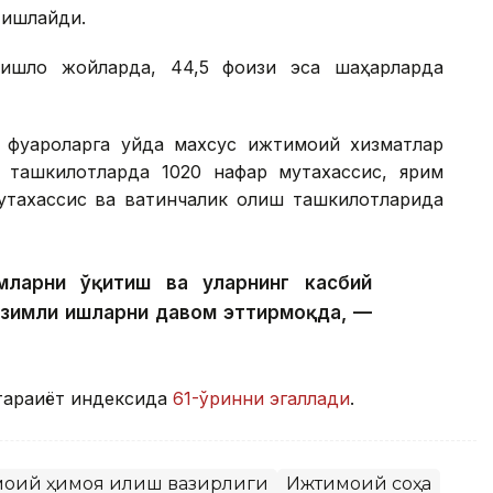
 ишлайди.
ишлоқ жойларда, 44,5 фоизи эса шаҳарларда
фуқароларга уйда махсус ижтимоий хизматлар
р ташкилотларда 1020 нафар мутахассис, ярим
тахассис ва вақтинчалик қолиш ташкилотларида
ларни ўқитиш ва уларнинг касбий
изимли ишларни давом эттирмоқда, —
араққиёт индексида
61-ўринни эгаллади
.
моий ҳимоя қилиш вазирлиги
Ижтимоий соҳа