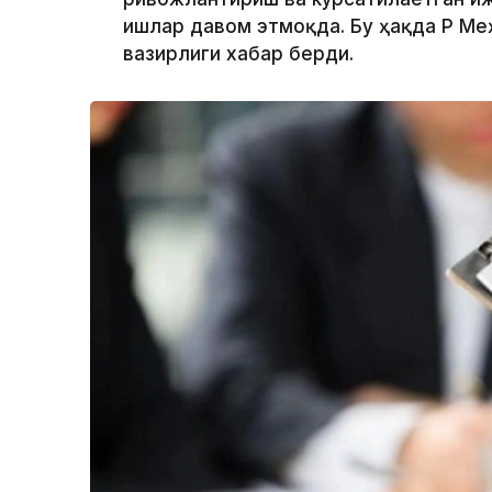
ишлар давом этмоқда. Бу ҳақда ҚР М
вазирлиги хабар берди.