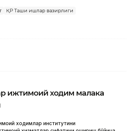
т
ҚР Ташқи ишлар вазирлиги
фар ижтимоий ходим малака
и
тимоий ходимлар институтини
жтимоий хизматлар сифатини ошириш бўйича