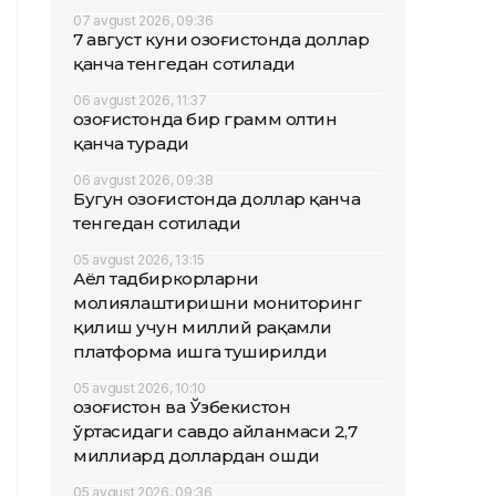
07 avgust 2026, 09:36
7 август куни Қозоғистонда доллар
қанча тенгедан сотилади
06 avgust 2026, 11:37
Қозоғистонда бир грамм олтин
қанча туради
06 avgust 2026, 09:38
Бугун Қозоғистонда доллар қанча
тенгедан сотилади
05 avgust 2026, 13:15
Аёл тадбиркорларни
молиялаштиришни мониторинг
қилиш учун миллий рақамли
платформа ишга туширилди
05 avgust 2026, 10:10
Қозоғистон ва Ўзбекистон
ўртасидаги савдо айланмаси 2,7
миллиард доллардан ошди
05 avgust 2026, 09:36