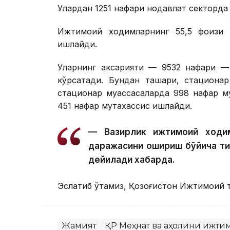
Улардан 1251 нафари нодавлат секторда
Ижтимоий ходимларнинг 55,5 фоизи қ
ишлайди.
Уларнинг аксарияти — 9532 нафари — 
кўрсатади. Бундан ташқари, стациона
стационар муассасаларда 998 нафар му
451 нафар мутахассис ишлайди.
— Вазирлик ижтимоий ходим
даражасини ошириш бўйича т
дейилади хабарда.
Эслатиб ўтамиз, Қозоғистон Ижтимоий т
Жамият
ҚР Меҳнат ва аҳолини ижти