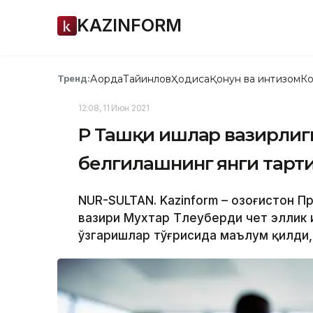
KAZINFORM
Ақорда
Тайинлов
Ҳодиса
Қонун ва интизом
Ко
Тренд:
12:08, 11 Июн 2021
ҚР Ташқи ишлар вазирлиг
белгилашнинг янги тарт
NUR-SULTAN. Kazinform – Қозоғистон
вазири Мухтар Тлеуберди чет эллик 
ўзгаришлар тўғрисида маълум қилди,