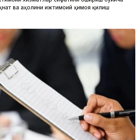
еҳнат ва аҳолини ижтимоий ҳимоя қилиш