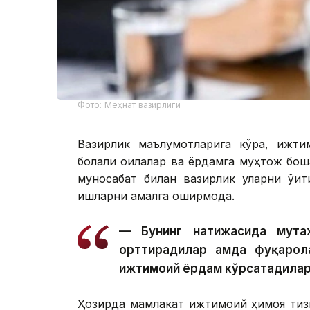
Фото: Меҳнат вазирлиги
Вазирлик маълумотларига кўра, ижти
болали оилалар ва ёрдамга муҳтож бошқ
муносабат билан вазирлик уларни ўқи
ишларни амалга оширмоқда.
— Бунинг натижасида мута
орттирадилар ҳамда фуқарол
ижтимоий ёрдам кўрсатадилар
Ҳозирда мамлакат ижтимоий ҳимоя тиз