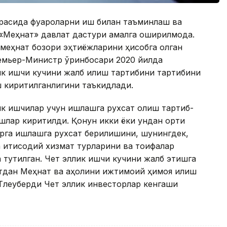
асида фуқароларни иш билан таъминлаш ва
 «Меҳнат» давлат дастури амалга оширилмоқда.
меҳнат бозори эҳтиёжларини ҳисобга олган
ремьер-Министр ўринбосари 2020 йилда
ик ишчи кучини жалб қилиш тартибини тартибини
 киритилганлигини таъкидлади.
лик ишчилар учун ишлашга рухсат олиш тартиб-
шлар киритилди. Қонун икки ёки ундан ортиқ
рга ишлашга рухсат берилишини, шунингдек,
 иқтисодий хизмат турларини ва тоифалар
тутилган. Чет эллик ишчи кучини жалб этишга
тдан Меҳнат ва аҳолини ижтимоий ҳимоя қилиш
 Тлеуберди Чет эллик инвесторлар кенгаши