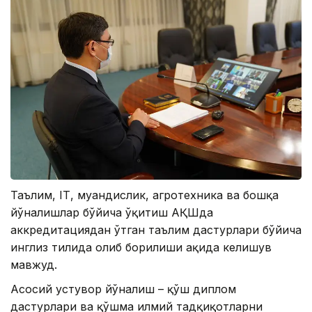
Таълим, IТ, муҳандислик, агротехника ва бошқа
йўналишлар бўйича ўқитиш АҚШда
аккредитациядан ўтган таълим дастурлари бўйича
инглиз тилида олиб борилиши ҳақида келишув
мавжуд.
Асосий устувор йўналиш – қўш диплом
дастурлари ва қўшма илмий тадқиқотларни