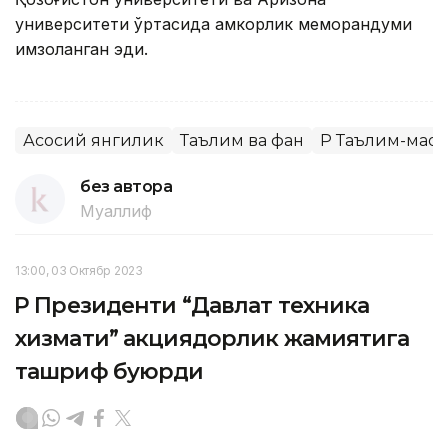
университети ўртасида ҳамкорлик меморандуми
имзоланган эди.
Асосий янгилик
Таълим ва фан
ҚР Таълим-мао
без автора
Муаллиф
13:00, 03 Октябр 2023
ҚР Президенти “Давлат техника
хизмати” акциядорлик жамиятига
ташриф буюрди