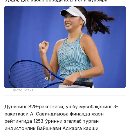
Фото: ktf.kz
Дунёнинг 829-ракеткаси, ушбу мусобақанинг 3-
ракеткаси А. Саөиндиыова финалда жаҳон
рейтингида 1253-ўринни эгаллаб турган
ҳиндистонлик Вайшнави Адкарга қарши