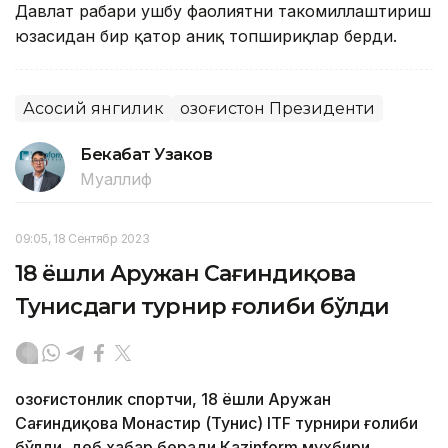
Давлат раҳбари ушбу фаолиятни такомиллаштириш
юзасидан бир қатор аниқ топшириқлар берди.
Асосий янгилик
Қозоғистон Президенти
Бекабат Узаков
Муаллиф
09:05, 18 Сентябр 2023
18 ёшли Аружан Сағиндиқова
Тунисдаги турнир ғолиби бўлди
Қозоғистонлик спортчи, 18 ёшли Аружан
Сағиндиқова Монастир (Тунис) ITF турнири ғолиби
бўлди, деб хабар беради Каzinform мухбири.