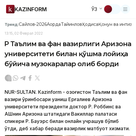
KAZINFORM
ЎЗ
Сайлов-2026
Ақорда
Тайинлов
Ҳодиса
Қонун ва интизо
Тренд:
13:15, 02 Феврал 2022
ҚР Таълим ва фан вазирлиги Аризона
университети билан қўшма лойиҳа
бўйича музокаралар олиб борди
NUR-SULTAN. Кazinform - Қозоғистон Таълим ва фан
вазири ўринбосари Қуаниш Ерғалиев Аризона
университети президенти доктор Р. Роббинс ва
АҚШнин Аризона штатидаги Вакиллар палатаси
спикери Р. Бауэрс билан онлайн учрашув бўлиб
ўтди, деб хабар беради вазирлик матбуот хизмати.