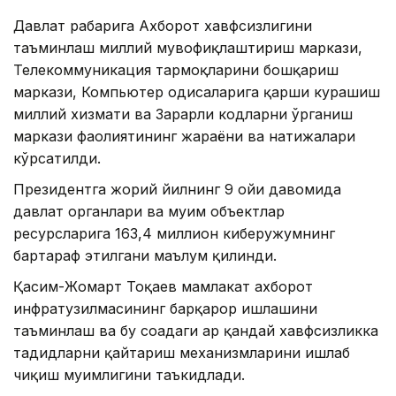
Давлат раҳбарига Ахборот хавфсизлигини
таъминлаш миллий мувофиқлаштириш маркази,
Телекоммуникация тармоқларини бошқариш
маркази, Компьютер ҳодисаларига қарши курашиш
миллий хизмати ва Зарарли кодларни ўрганиш
маркази фаолиятининг жараёни ва натижалари
кўрсатилди.
Президентга жорий йилнинг 9 ойи давомида
давлат органлари ва муҳим объектлар
ресурсларига 163,4 миллион киберҳужумнинг
бартараф этилгани маълум қилинди.
Қасим-Жомарт Тоқаев мамлакат ахборот
инфратузилмасининг барқарор ишлашини
таъминлаш ва бу соҳадаги ҳар қандай хавфсизликка
таҳдидларни қайтариш механизмларини ишлаб
чиқиш муҳимлигини таъкидлади.