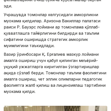
эди.
Учрашувда томонлар келгусидаги ҳамкорликни
муҳокама қилдилар. Аризона Вакиллар палатаси
раиси Р. Бауэрс лойиҳани ҳар томонлама қўллаб-
қувватлашга тайёрлигини билдирди ва таълим
сифатини оширишда стратегик ҳамкорлик
муҳимлигини таъкидлади.
Вазир ўринбосари Қ. Ерғалиев мазкур лойиҳани
амалга ошириш учун қабул қилинган меъёрий-
ҳуқуқий ҳужжатларга киритилган ўзгартиришлар
ҳақида сўзлаб берди. Томонлар таълим фаолиятини
амалга ошириш, чет эллик олимларни педагогик
фаолиятга жалб қилиш ва лицензиялаш тартибини
муҳокама қилди.