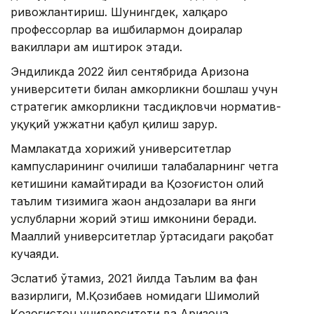
ривожлантириш. Шунингдек, халқаро
профессорлар ва ишбилармон доиралар
вакиллари ҳам иштирок этади.
Эндиликда 2022 йил сентябрида Аризона
университети билан ҳамкорликни бошлаш учун
стратегик ҳамкорликни тасдиқловчи норматив-
ҳуқуқий ҳужжатни қабул қилиш зарур.
Мамлакатда хорижий университетлар
кампусларининг очилиши талабаларнинг четга
кетишини камайтиради ва Қозоғистон олий
таълим тизимига жаҳон андозалари ва янги
услубларни жорий этиш имконини беради.
Маҳаллий университетлар ўртасидаги рақобат
кучаяди.
Эслатиб ўтамиз, 2021 йилда Таълим ва фан
вазирлиги, М.Қозибаев номидаги Шимолий
Қозоғистон университети ва Аризона