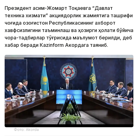
Президент Қасим-Жомарт Тоқаевга “Давлат
техника хизмати” акциядорлик жамиятига ташрифи
чоғида Қозоғистон Республикасининг ахборот
хавфсизлигини таъминлаш ва ҳозирги ҳолати бўйича
чора-тадбирлар тўғрисида маълумот берилди, деб
хабар беради Каzinform Акордага таяниб.
Фото: Akorda