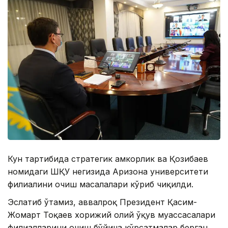
Кун тартибида стратегик ҳамкорлик ва Қозибаев
номидаги ШҚУ негизида Аризона университети
филиалини очиш масалалари кўриб чиқилди.
Эслатиб ўтамиз, аввалроқ Президент Қасим-
Жомарт Тоқаев хорижий олий ўқув муассасалари
филиалларини очиш бўйича кўрсатмалар берган