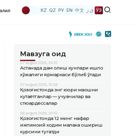
KZ
QZ
РУ
EN
中文
ق ز
ЎЗ
аҳлил
Мавзуга оид
07 avgust 2026, 20:10
Астанада дам олиш кунлари қишлоқ
хўжалиги ярмаркаси бўлиб ўтади
07 avgust 2026, 10:39
Қозоғистонда энг юқори маошни
кутаётганлар — учувчилар ва
стюардессалар
06 avgust 2026, 20:10
Қозоғистонда 12 минг нафар
ижтимоий ходим малака ошириш
курсини тугатди