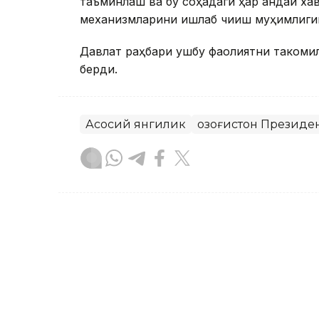
таъминлаш ва бу соҳадаги ҳар қандай ха
механизмларини ишлаб чиқиш муҳимлиги
Давлат раҳбари ушбу фаолиятни такомил
берди.
Асосий янгилик
Қозоғистон Президе
Бекабат Узаков
Муаллиф
09:05, 18 Сентябр 2023