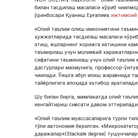
билан тасдиқлаш масаласи кўриб чиқилмоқ
ўринбосари Қуаниш Ерғалиев
ижтимоий 
«Олий таълим олиш имкониятини таъмин
ҳужжатларида тасдиқлаш масаласи кўриб 
этиш, ёшларнинг хорижга кетишини кама
таъмирлаш учун молиявий харажатларни
сифатини таъминлаш учун олий таълим м
дастурлари мазмунига, профессор-ўқиту
чиқилади. Ўқишга қабул қилиш жараёнида т
тайёрлигига алоҳида эътибор қаратилади
Шу билан бирга, мамлакатда олий таъли
кенгайтириш сиёсати давом эттирилади
«Олий таълим муассасаларига турли тил
тўлиқ автономия берилган. «Микрокатего
даражалар»(Stackale degree) тушунчалар