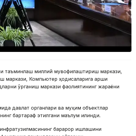
ни таъминлаш миллий мувофиқлаштириш маркази,
ш маркази, Компьютер ҳодисаларига қарши
дларни ўрганиш маркази фаолиятининг жараёни
мида давлат органлари ва муҳим объектлар
нинг бартараф этилгани маълум қилинди.
 инфратузилмасининг барқарор ишлашини