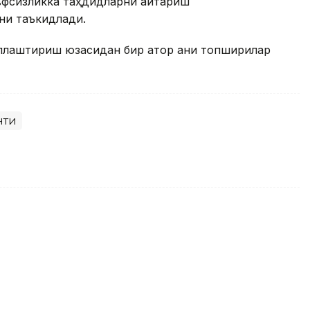
вфсизликка таҳдидларни қайтариш
ни таъкидлади.
лаштириш юзасидан бир қатор аниқ топшириқлар
нти