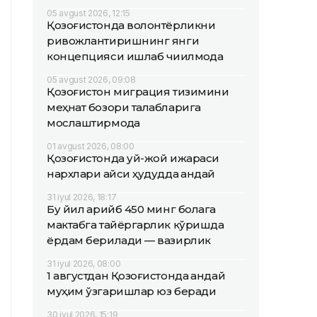
05 avgust 2026, 12:15
Қозоғистонда волонтёрликни
ривожлантиришнинг янги
концепцияси ишлаб чиқилмоқда
05 avgust 2026, 09:08
Қозоғистон миграция тизимини
меҳнат бозори талабларига
мослаштирмоқда
01 avgust 2026, 08:00
Қозоғистонда уй-жой ижараси
нархлари қайси ҳудудда қандай
31 iyul 2026, 18:17
Бу йил қарийб 450 минг болага
мактабга тайёргарлик кўришда
ёрдам берилади — вазирлик
31 iyul 2026, 08:00
1 августдан Қозоғистонда қандай
муҳим ўзгаришлар юз беради
30 iyul 2026, 15:19