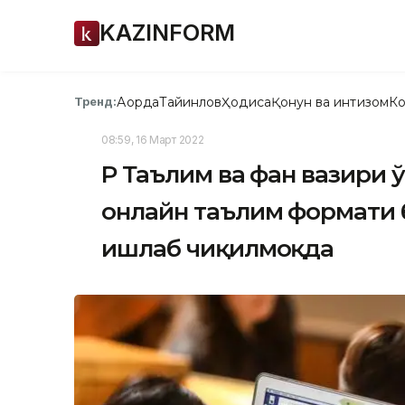
KAZINFORM
Ақорда
Тайинлов
Ҳодиса
Қонун ва интизом
Ко
Тренд:
08:59, 16 Март 2022
ҚР Таълим ва фан вазири
онлайн таълим формати 
ишлаб чиқилмоқда