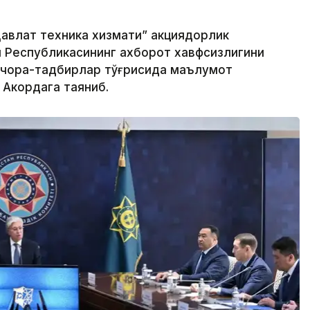
авлат техника хизмати” акциядорлик
н Республикасининг ахборот хавфсизлигини
 чора-тадбирлар тўғрисида маълумот
 Акордага таяниб.