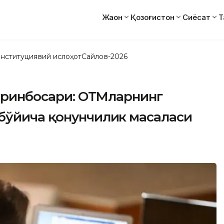
Жаҳон
Қозоғистон
Сиёсат
Т
нституциявий ислоҳот
Сайлов-2026
 ўринбосари: ОТМларнинг
бўйича қонунчилик масаласи