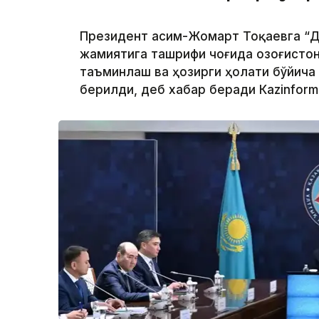
Президент Қасим-Жомарт Тоқаевга “Д
жамиятига ташрифи чоғида Қозоғисто
таъминлаш ва ҳозирги ҳолати бўйича
берилди, деб хабар беради Каzinform