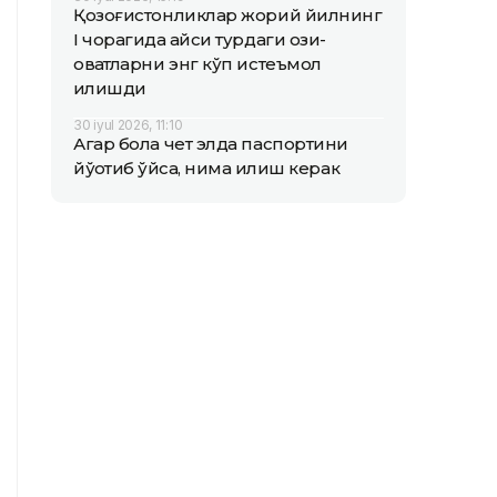
Қозоғистонликлар жорий йилнинг
I чорагида қайси турдаги озиқ-
овқатларни энг кўп истеъмол
қилишди
30 iyul 2026, 11:10
Агар бола чет элда паспортини
йўқотиб қўйса, нима қилиш керак