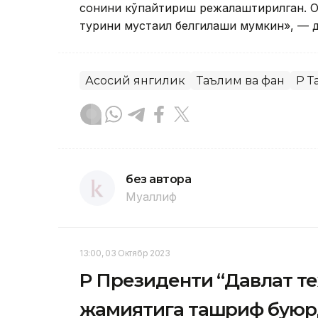
сонини кўпайтириш режалаштирилган. О
турини мустақил белгилаши мумкин», — 
Асосий янгилик
Таълим ва фан
ҚР 
без автора
Муаллиф
13:00, 03 Октябр 2023
ҚР Президенти “Давлат т
жамиятига ташриф бую