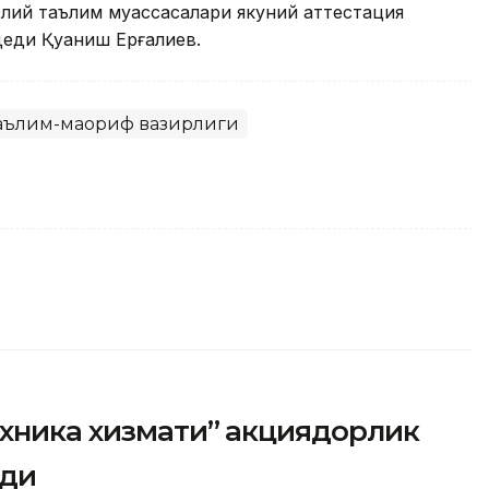
лий таълим муассасалари якуний аттестация
деди Қуаниш Ерғалиев.
Таълим-маориф вазирлиги
ехника хизмати” акциядорлик
рди