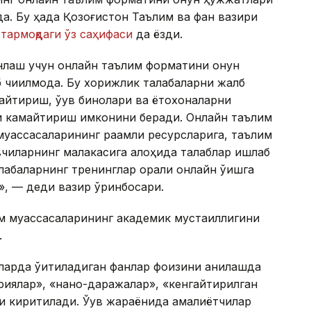
да. Бу ҳақда Қозоғистон Таълим ва фан вазири
тармоқдаги ўз саҳифаси
да ёзди.
лаш учун онлайн таълим форматини қонун
чиқилмоқда. Бу хорижлик талабаларни жалб
йтириш, ўқув бинолари ва ётоқхоналарни
 камайтириш имконини беради. Онлайн таълим
уассасаларининг рақамли ресурсларига, таълим
вчиларнинг малакасига алоҳида талаблар ишлаб
алабаларнинг тренинглар орқали онлайн ўқишга
», — деди вазир ўринбосари.
м муассасаларининг академик мустақиллигини
.
ларда ўқитиладиган фанлар фоизини аниқлашда
риялар», «нано-даражалар», «кенгайтирилган
и киритилади. Ўқув жараёнида амалиётчилар