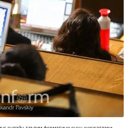
инг онлайн таълим форматини қонун ҳужжатлари