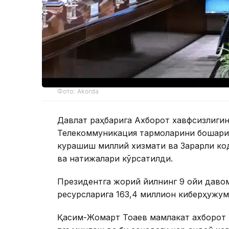
Фото: Akorda
Давлат раҳбарига Ахборот хавфсизлиги
Телекоммуникация тармоқларини бошқари
курашиш миллий хизмати ва Зарарли ко
ва натижалари кўрсатилди.
Президентга жорий йилнинг 9 ойи даво
ресурсларига 163,4 миллион киберҳужум
Қасим-Жомарт Тоқаев мамлакат ахборот