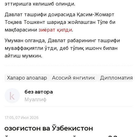
эттиришга келишиб олинди.
Давлат ташрифи доирасида Қасим-Жомарт
Тоқаев Тошкент шаҳрида жойлашган Тўле би
мақбарасини
зиёрат қилди
.
Умуман олганда, Давлат раҳбарининг ташрифи
муваффақиятли ўтди, деб тўлиқ ишонч билан
айтиш мумкин.
Халқаро алоқалар
Асосий янгилик
Дипломатия
без автора
Муаллиф
17:05, 07 Июл 2026
Қозоғистон ва Ўзбекистон