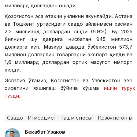
миллиард доллардан ошади.
Қозоғистон эса етакчи учликни якунлайди. Астана
ва Тошкент ўртасидаги савдо айланмаси расман
2,2 миллиард доллардан ошди (6,9%). Бу 2025
йилнинг шу даврига нисбатан 945 миллион
долларга кўп. Мазкур даврда Ўзбекистон 573,7
миллион долларлик товарларни экспорт қилди ва
1,6 миллиард доллардан ортиқ маҳсулот импорт
қилди.
Эслатиб ўтамиз, Қозоғистон ва Ўзбекистон ҳаво
сифатини яхшилаш бўйича қўшма
ишчи гуруҳ
тузди
.
Савдо
Иқтисодиёт
Ташқи сиёсат
Қозоғистон ва
Бекабат Узаков