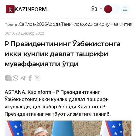
KAZINFORM
ЎЗ
Сайлов-2026
Ақорда
Тайинлов
Ҳодиса
Қонун ва интизо
Тренд:
08:10, 23 Декабр 2022
ҚР Президентининг Ўзбекистонга
икки кунлик давлат ташрифи
муваффақиятли ўтди
ASTANA. Kazinform – ҚР Президентининг
Ўзбекистонга икки кунлик давлат ташрифи
якунланди, дея хабар беради Kazinform ҚР
Президентининг матбуот хизматига таяниб.