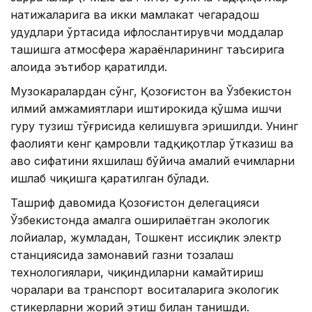
натижаларига ва икки мамлакат чегарадош
ҳудудлари ўртасида ифлослантирувчи моддалар
ташишга атмосфера жараёнларининг таъсирига
алоҳида эътибор қаратилди.
Музокаралардан сўнг, Қозоғистон ва Ўзбекистон
илмий ҳамжамиятлари иштирокида қўшма ишчи
гуруҳ тузиш тўғрисида келишувга эришилди. Унинг
фаолияти кенг қамровли тадқиқотлар ўтказиш ва
ҳаво сифатини яхшилаш бўйича амалий ечимларни
ишлаб чиқишга қаратилган бўлади.
Ташриф давомида Қозоғистон делегацияси
Ўзбекистонда амалга оширилаётган экологик
лойиҳалар, жумладан, Тошкент иссиқлик электр
станциясида замонавий газни тозалаш
технологиялари, чиқиндиларни камайтириш
чоралари ва транспорт воситаларига экологик
стикерларни жорий этиш билан танишди.