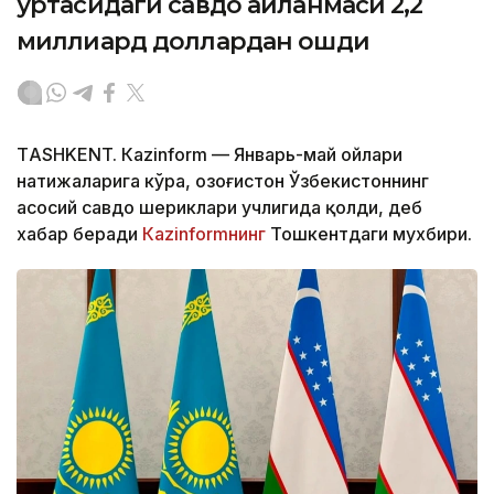
ўртасидаги савдо айланмаси 2,2
миллиард доллардан ошди
ТASHKENT. Кazinform — Январь-май ойлари
натижаларига кўра, Қозоғистон Ўзбекистоннинг
асосий савдо шериклари учлигида қолди, деб
хабар беради
Кazinformнинг
Тошкентдаги мухбири.