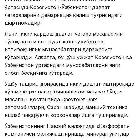
ўртасида Қозоғистон-Ўзбекистон давлат
чегараларини демаркация қилиш тўғрисидаги
шартномадир.
Яъни, икки қардош давлат чегара масаласини
тўлиқ ҳал этишга жуда яқин турибди ва
иттифоқчилик муносабатлари даражасига
кўтарилди. Албатта, бу қўш ҳужжат Қозоғистон ва
Ўзбекистон ўртасидаги муносабатларни янги
сифат босқичига кўтаради.
Ушбу ташриф доирасида икки давлат иштирокида
қўшма корхоналар очилиши ҳам маълум бўлди.
Масалан, Қостанайда Chevrolet Оnix
автомобиллари, Саран шаҳрида маиший техника
ишлаб чиқарувчи корхоналар ишга туширилади.
Ўзбекистоннинг Навоий вилоятида «Қазфосфат»
компанияси молиялаштиришда минерал ўғитлар