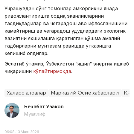
Учрашувдан сўнг томонлар ҳамкорликни янада
ривожлантиришга содиқ эканликларини
тасдиқладилар ва чегарадош ҳаво ифлосланишини
камайтириш ва чегарадош ҳудудлардаги экологик
вазиятни яхшилашга қаратилган қўшма амалий
тадбирларни мунтазам равишда ўтказишга
келишиб олдилар.
Эслатиб ўтамиз, Ўзбекистон “яшил” энергия ишлаб
чиқаришни
кўпайтирмоқда
.
Халқаро алоқалар
Марказий Осиё хабарлари
ҚР 
Бекабат Узаков
Муаллиф
09:08, 13 Март 2026