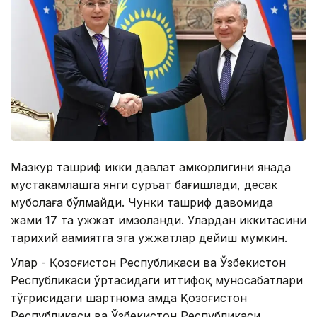
Мазкур ташриф икки давлат ҳамкорлигини янада
мустаҳкамлашга янги суръат бағишлади, десак
муболаға бўлмайди. Чунки ташриф давомида
жами 17 та ҳужжат имзоланди. Улардан иккитасини
тарихий аҳамиятга эга ҳужжатлар дейиш мумкин.
Улар - Қозоғистон Республикаси ва Ўзбекистон
Республикаси ўртасидаги иттифоқ муносабатлари
тўғрисидаги шартнома ҳамда Қозоғистон
Республикаси ва Ўзбекистон Республикаси