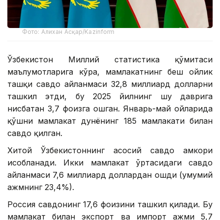
Фото: Алихан Асқар/Kazinform
Ўзбекистон Миллий статистика қўмитаси
маълумотларига кўра, мамлакатнинг беш ойлик
ташқи савдо айланмаси 32,8 миллиард долларни
ташкил этди, бу 2025 йилнинг шу даврига
нисбатан 3,7 фоизга ошган. Январь-май ойларида
қўшни мамлакат дунёнинг 185 мамлакати билан
савдо қилган.
Хитой Ўзбекистоннинг асосий савдо ҳамкори
ҳисобланади. Икки мамлакат ўртасидаги савдо
айланмаси 7,6 миллиард доллардан ошди (умумий
ҳажмнинг 23,4%).
Россия савдонинг 17,6 фоизини ташкил қилади. Бу
мамлакат билан экспорт ва импорт ҳажми 5,7