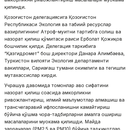
қилинди.
Қозоғистон делегациясига Қозоғистон
Республикаси Экология ва табиий ресурслар
вазирлигининг Атроф-муҳитни тартибга солиш ва
назорат қилиш қўмитаси раиси Ерболат Қожиқов
бошчилик қилди. Делегация таркибига
“Қазгидромет” бош директори Данара Алимбаева,
Туркистон вилояти Экология департаменти
вакиллари, Сариағаш тумани ҳокимлиги ва тегишли
мутахассислар кирди.
Учрашув давомида томонлар ҳаво сифатини
назорат қилиш соҳасида ҳамкорликни
ривожлантириш, илмий маълумотлар алмашиш ва
трансчегаравий ифлосланишни камайтириш
бўйича қўшма чора-тадбирларни амалга ошириш
масалаларини муҳокама қилишди. Майда
заррачалар (РМ2.5 ва РМ10) бўйича тадқиқотлар