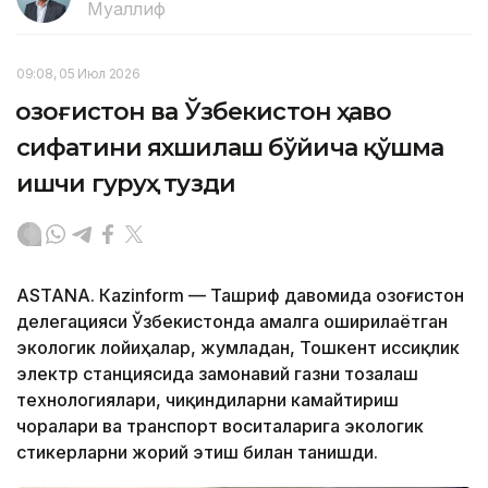
Муаллиф
09:08, 05 Июл 2026
Қозоғистон ва Ўзбекистон ҳаво
сифатини яхшилаш бўйича қўшма
ишчи гуруҳ тузди
ASTANА. Кazinform — Ташриф давомида Қозоғистон
делегацияси Ўзбекистонда амалга оширилаётган
экологик лойиҳалар, жумладан, Тошкент иссиқлик
электр станциясида замонавий газни тозалаш
технологиялари, чиқиндиларни камайтириш
чоралари ва транспорт воситаларига экологик
стикерларни жорий этиш билан танишди.