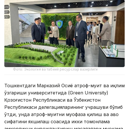
Фото: Экология ва табиий ресурслар вазирлиги
Тошкентдаги Марказий Осиё атроф-муҳит ва иқлим
ўзгариши университетида (Green University)
Қозоғистон Республикаси ва Ўзбекистон
Республикаси делегацияларининг учрашуви бўлиб
ўтди, унда атроф-муҳитни муҳофаза қилиш ва ҳаво
сифатини яхшилаш соҳасида икки томонлама
ҳамкорликни ривожлантириш масалалари муҳокама