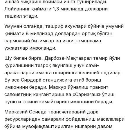
ишлаб чиқариш лойиҳаси ишга туширилади.
Лойиҳанинг қиймати 1,3 миллиард долларни
ташкил этади.
Умуман олганда, ташриф якунлари бўйича умумий
қиймати 8 миллиард доллардан ортиқ бўлган
сармоявий битимлар ва икки томонлама
ҳужжатлар имзоланди.
Шу билан бирга, Дарбоза-Мақтаарал темир йўли
қурилишини тезроқ якунлаш учун саъй-
ҳаракатларни амалга оширишга келишиб олдилар.
Бу эса Сирдарё станциясига етиб бориш
имконини беради. Мазкур йўналиш транзит
салоҳиятини кенгайтириш ва «Сариағаш» ўтиш
пункти юкини камайтириш имконини беради.
Марказий Осиёда трансчегаравий дарё
ресурсларидан самарали фойдаланиш масалалари
бўйича мувофиқлаштирилган ишларни давом