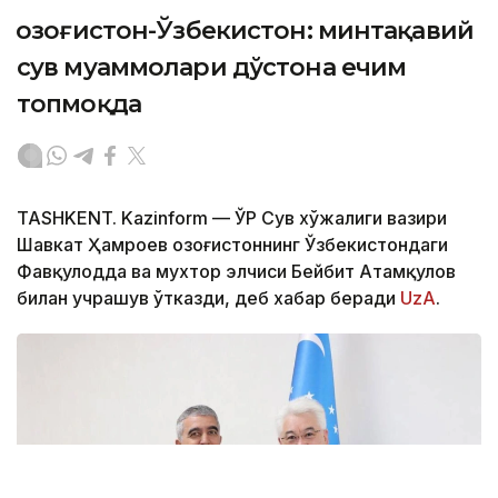
Қозоғистон-Ўзбекистон: минтақавий
сув муаммолари дўстона ечим
топмоқда
TASHKENT. Kazinform — ЎР Сув хўжалиги вазири
Шавкат Ҳамроев Қозоғистоннинг Ўзбекистондаги
Фавқулодда ва мухтор элчиси Бейбит Атамқулов
билан учрашув ўтказди, деб хабар беради
UzA
.