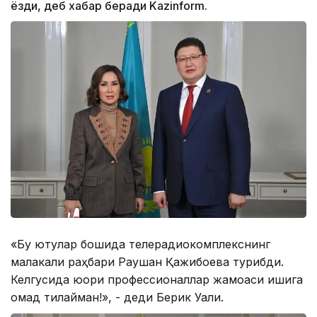
ёзди, деб хабар беради Kazinform.
«Бу ютуқлар бошида телерадиокомплекснинг
малакали раҳбари Раушан Қажибоева турибди.
Келгусида юқори профессионаллар жамоаси ишига
омад тилайман!», - деди Берик Уали.