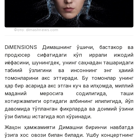
Фото: dimashnews.com
DiMENSIONS Димашнинг қўшиқчи, бастакор ва
продюсер сифатидаги кўп қиррали ижодий
қиёфасини, шунингдек, унинг саҳнадан ташқаридаги
табиий ўзлигини ва инсоннинг энг ҳақиқий
томонларини акс эттиради. Бу томонлар унинг
ҳар бир асарида акс этган куч ва илҳомда, миллий
маданий меросига содиқлигида, ташқи
хотиржамлиги ортидаги қалбининг илиқлигида, йўл
давомида тўпланган фикрларда ва доимий ўзини
ўзи билиш истагида яққол кўринади.
Жаҳон ҳамжамияти Димашни биринчи навбатда
ўзига хос овози билан билади. Ушбу концертнинг