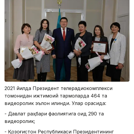
2021 йилда Президент телерадиокомплекси
томонидан ижтимоий тармоқларда 464 та
видеоролик эълон қилинди. Улар орасида:
- Давлат раҳбари фаолиятига оид 290 та
видеоролик;
- Қозоғистон Республикаси Президентининг