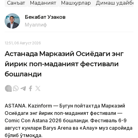
Санъат
Маданият
Машҳурлар
Димаш Қудайбе
Бекабат Узаков
Муаллиф
12:51, 06 Август 2026
Астанада Марказий Осиёдаги энг
йирик поп-маданият фестивали
бошланди
ASTANA. Kazinform — Бугун пойтахтда Марказий
Осиёдаги энг йирик поп-маданият фестивали —
Comic Con Astana 2026 бошланди. Фестиваль 6-9
август кунлари Barys Arena ва «Алау» муз саройида
бўлиб ўтмоқда.