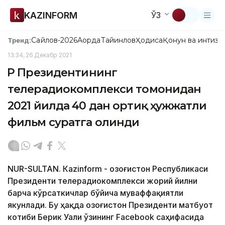
KAZINFORM
ЎЗ
Сайлов-2026
Ақорда
Тайинлов
Ҳодиса
Қонун ва интизо
Тренд:
13:34, 26 Декабр 2021
ҚР Президентининг
телерадиокомплекси томонидан
2021 йилда 40 дан ортиқ ҳужжатли
фильм суратга олинди
NUR-SULTAN. Кazinform - Қозоғистон Республикаси
Президенти телерадиокомплекси жорий йилни
барча кўрсаткичлар бўйича муваффақиятли
якунлади. Бу ҳақда Қозоғистон Президенти матбуот
котиби Берик Уали ўзининг Facebook саҳифасида