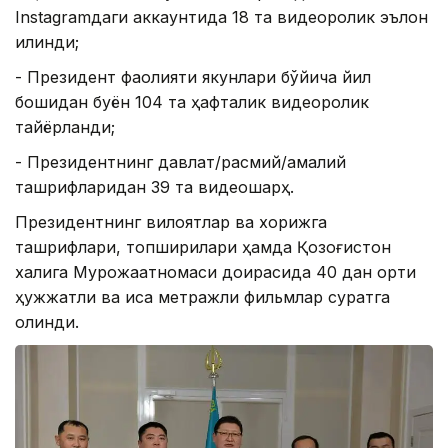
Instagramдаги аккаунтида 18 та видеоролик эълон
қилинди;
- Президент фаолияти якунлари бўйича йил
бошидан буён 104 та ҳафталик видеоролик
тайёрланди;
- Президентнинг давлат/расмий/амалий
ташрифларидан 39 та видеошарҳ.
Президентнинг вилоятлар ва хорижга
ташрифлари, топшириқлари ҳамда Қозоғистон
халқига Мурожаатномаси доирасида 40 дан ортиқ
ҳужжатли ва қисқа метражли фильмлар суратга
олинди.