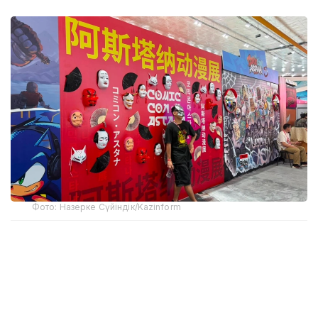
Фото: Назерке Сүйіндік/Kazinform
Фестиваль бош продюсери Наталья
Абрашкинанинг айтишича, Comic Con Astana ҳар
йили ўз кўламини кенгайтириб бормоқда.