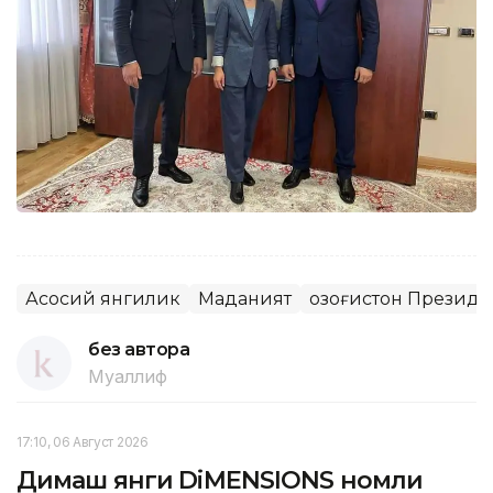
Асосий янгилик
Маданият
Қозоғистон Презид
без автора
Муаллиф
17:10, 06 Август 2026
Димаш янги DiMENSIONS номли