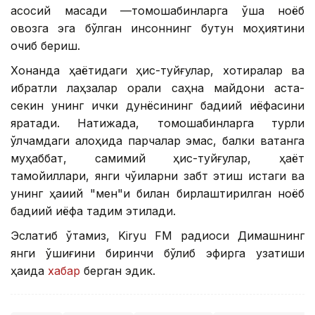
асосий мақсади —томошабинларга ўша ноёб
овозга эга бўлган инсоннинг бутун моҳиятини
очиб бериш.
Хонанда ҳаётидаги ҳис-туйғулар, хотиралар ва
ибратли лаҳзалар орқали саҳна майдони аста-
секин унинг ички дунёсининг бадиий қиёфасини
яратади. Натижада, томошабинларга турли
ўлчамдаги алоҳида парчалар эмас, балки ватанга
муҳаббат, самимий ҳис-туйғулар, ҳаёт
тамойиллари, янги чўққиларни забт этиш истаги ва
унинг ҳақиқий "мен"и билан бирлаштирилган ноёб
бадиий қиёфа тақдим этилади.
Эслатиб ўтамиз, Kiryu FM радиоси Димашнинг
янги қўшиғини биринчи бўлиб эфирга узатиши
ҳақида
хабар
берган эдик.