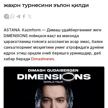
жаҳон турнесини эълон қилди
ASTANА. Кazinform — Димаш Қудайбергеннинг янги
DiMENSIONS лойиҳаси вақт ва маконда
ҳаракатланиш ғоясига асосланган асар эмас, балки
санъаткорнинг моҳиятини унинг атрофидаги дунёни
идрок этиш орқали очиб беришга уринишдир, деб
хабар беради
Dimashnews
.