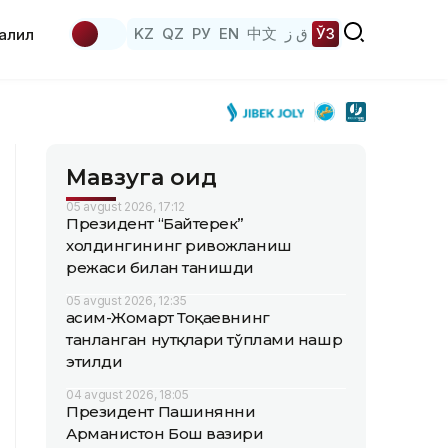
KZ
QZ
РУ
EN
中文
ق ز
ЎЗ
аҳлил
Мавзуга оид
05 avgust 2026, 17:12
Президент “Байтерек”
холдингининг ривожланиш
режаси билан танишди
05 avgust 2026, 12:35
Қасим-Жомарт Тоқаевнинг
танланган нутқлари тўплами нашр
этилди
04 avgust 2026, 18:05
Президент Пашинянни
Арманистон Бош вазири