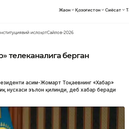
Жаҳон
Қозоғистон
Сиёсат
Т
нституциявий ислоҳот
Сайлов-2026
р» телеканалига берган
Президенти Қасим-Жомарт Тоқаевнинг «Хабар»
иқ нусхаси эълон қилинди, деб хабар беради