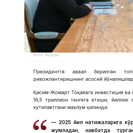
Фото: Ақорда
Президентга аввал берилган топ
ривожлантиришнинг асосий йўналишлари
Қасим-Жомарт Тоқаевга инвестиция ва к
16,5 триллион тенгега етиши, йиллик
кутилаётгани маълум қилинди.
— 2025 йил натижаларига кўр
жумладан, навбатда тург