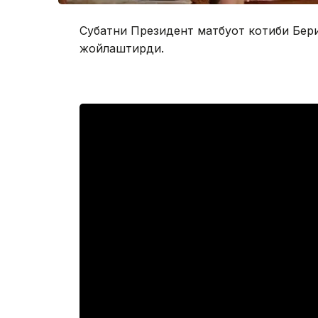
Суҳбатни Президент матбуот котиби Бер
жойлаштирди.