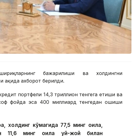
шириқларнинг бажарилиши ва холдингни
 ҳақида ахборот берилди.
редит портфели 14,3 триллион тенгега етиши ва
 соф фойда эса 400 миллиард тенгедан ошиши
а, холдинг кўмагида 77,5 минг оила,
ан 11,6 минг оила уй-жой билан