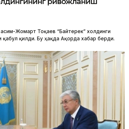
холдингининг ривожланиш
 Қасим-Жомарт Тоқаев “Байтерек” холдинги
 қабул қилди. Бу ҳақда Ақорда хабар берди.