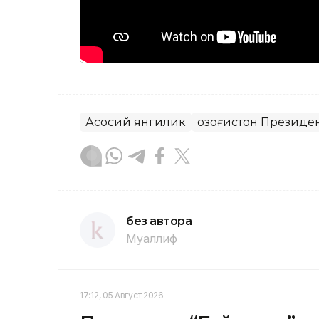
Асосий янгилик
Қозоғистон Президе
без автора
Муаллиф
17:12, 05 Август 2026