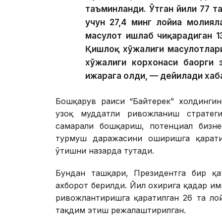
таъминланди. Ўтган йили 77 та
учун 27,4 минг лойиҳа молия
маҳсулот ишлаб чиқарадиган 1
Қишлоқ хўжалиги маҳсулотлар
хўжалиги корхонаси баҳорги 
ижарага олди, — дейилади хаб
Бошқарув раиси “Байтерек” холдингин
узоқ муддатли ривожланиш стратегия
самарали бошқариш, потенциал бизне
турмуш даражасини оширишга қарати
ўтишни назарда тутади.
Бундан ташқари, Президентга бир қат
ахборот берилди. Йил охирига қадар и
ривожлантиришга қаратилган 26 та ло
тақдим этиш режалаштирилган.