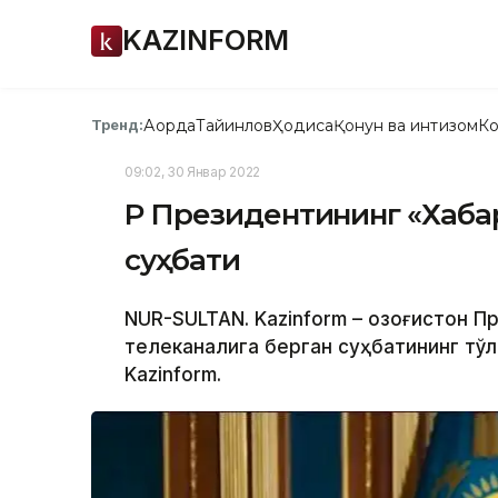
KAZINFORM
Ақорда
Тайинлов
Ҳодиса
Қонун ва интизом
Ко
Тренд:
09:02, 30 Январ 2022
ҚР Президентининг «Хаба
суҳбати
NUR-SULTAN. Kazinform – Қозоғистон 
телеканалига берган суҳбатининг тўл
Kazinform.