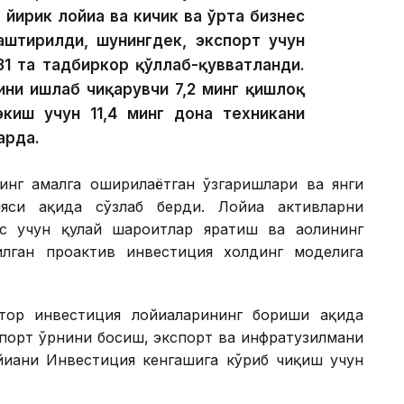
 йирик лойиҳа ва кичик ва ўрта бизнес
лаштирилди, шунингдек, экспорт учун
31 та тадбиркор қўллаб-қувватланди.
ини ишлаб чиқарувчи 7,2 минг қишлоқ
экиш учун 11,4 минг дона техникани
арда.
инг амалга оширилаётган ўзгаришлари ва янги
си ҳақида сўзлаб берди. Лойиҳа активларни
с учун қулай шароитлар яратиш ва аҳолининг
лган проактив инвестиция холдинг моделига
ор инвестиция лойиҳаларининг бориши ҳақида
мпорт ўрнини босиш, экспорт ва инфратузилмани
йиҳани Инвестиция кенгашига кўриб чиқиш учун