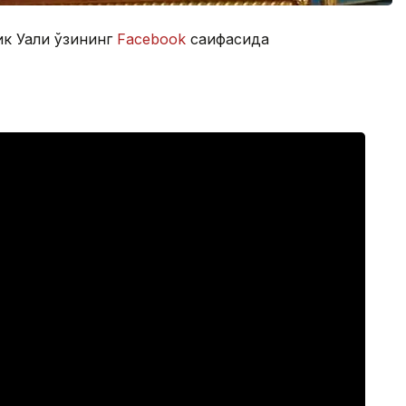
ик Уали ўзининг
Facebook
caҳифасида