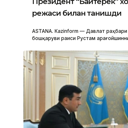
Президент “Байтерек” 
режаси билан танишди
ASTANА. Каzinform — Давлат раҳбари
бошқаруви раиси Рустам Қарағойшинни