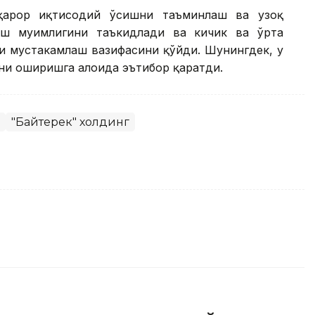
рқарор иқтисодий ўсишни таъминлаш ва узоқ
ш муҳимлигини таъкидлади ва кичик ва ўрта
и мустаҳкамлаш вазифасини қўйди. Шунингдек, у
и оширишга алоҳида эътибор қаратди.
"Байтерек" холдинг