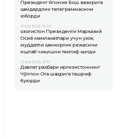
Президент Япония Бош вазирига
ҳамдардлик телеграммасини
юборди
31 iyul 2026, 15:00
Қозоғистон Президенти Марказий
Осиё мамлакатлари учун узоқ
муддатли ҳамкорлик режасини
ишлаб чиқишни таклиф қилди
31 iyul 2026, 12:11
Давлат раҳбари Қирғизистоннинг
Чўлпон-Ота шаҳрига ташриф
буюрди