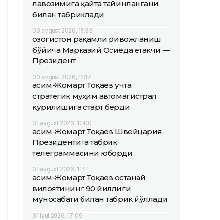
лавозимига қайта тайинлангани
билан табриклади
03 avgust 2026, 15:33
Қозоғистон рақамли ривожланиш
бўйича Марказий Осиёда етакчи —
Президент
03 avgust 2026, 12:17
Қасим-Жомарт Тоқаев учта
стратегик муҳим автомагистрал
қурилишига старт берди
01 avgust 2026, 13:00
Қасим-Жомарт Тоқаев Швейцария
Президентига табрик
телеграммасини юборди
01 avgust 2026, 11:41
Қасим-Жомарт Тоқаев Қостанай
вилоятининг 90 йиллиги
муносабати билан табрик йўллади
31 iyul 2026, 17:09