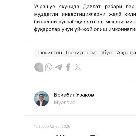
Учрашув якунида Давлат раҳбари ба
муддатли инвестицияларни жалб қили
бизнесни қўллаб-қувватлаш механизмин
фуқаролар учун уй-жой олиш имкониятин
Қозоғистон Президенти
Қабул
Ақорда
Бекабат Узаков
Муаллиф
12:35, 05 Август 2026