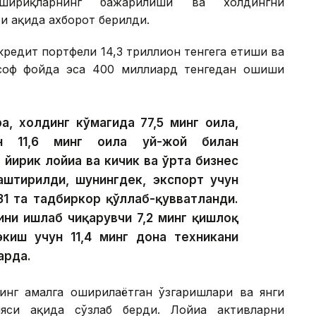
шириқларнинг бажарилиши ва холдингни
 ҳақида ахборот берилди.
редит портфели 14,3 триллион тенгега етиши ва
 соф фойда эса 400 миллиард тенгедан ошиши
а, холдинг кўмагида 77,5 минг оила,
ан 11,6 минг оила уй-жой билан
 йирик лойиҳа ва кичик ва ўрта бизнес
лаштирилди, шунингдек, экспорт учун
31 та тадбиркор қўллаб-қувватланди.
ини ишлаб чиқарувчи 7,2 минг қишлоқ
экиш учун 11,4 минг дона техникани
арда.
инг амалга оширилаётган ўзгаришлари ва янги
си ҳақида сўзлаб берди. Лойиҳа активларни