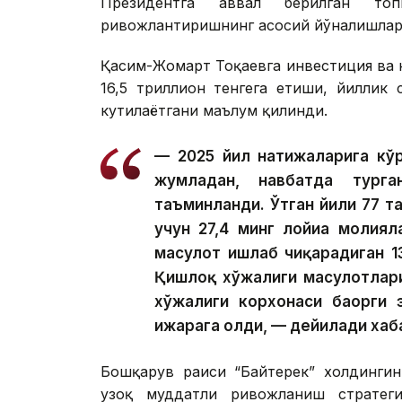
Президентга аввал берилган топ
ривожлантиришнинг асосий йўналишлари
Қасим-Жомарт Тоқаевга инвестиция ва к
16,5 триллион тенгега етиши, йиллик
кутилаётгани маълум қилинди.
— 2025 йил натижаларига кўр
жумладан, навбатда тург
таъминланди. Ўтган йили 77 та
учун 27,4 минг лойиҳа молия
маҳсулот ишлаб чиқарадиган 1
Қишлоқ хўжалиги маҳсулотлар
хўжалиги корхонаси баҳорги 
ижарага олди, — дейилади хаб
Бошқарув раиси “Байтерек” холдингин
узоқ муддатли ривожланиш стратегия