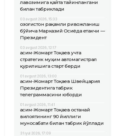
лавозимига қайта тайинлангани
билан табриклади
03 avgust 2026, 15:33
Қозоғистон рақамли ривожланиш
бўйича Марказий Осиёда етакчи —
Президент
03 avgust 2026, 12:17
Қасим-Жомарт Тоқаев учта
стратегик муҳим автомагистрал
қурилишига старт берди
01 avgust 2026, 13:00
Қасим-Жомарт Тоқаев Швейцария
Президентига табрик
телеграммасини юборди
01 avgust 2026, 11:41
Қасим-Жомарт Тоқаев Қостанай
вилоятининг 90 йиллиги
муносабати билан табрик йўллади
31 iyul 2026, 17:09