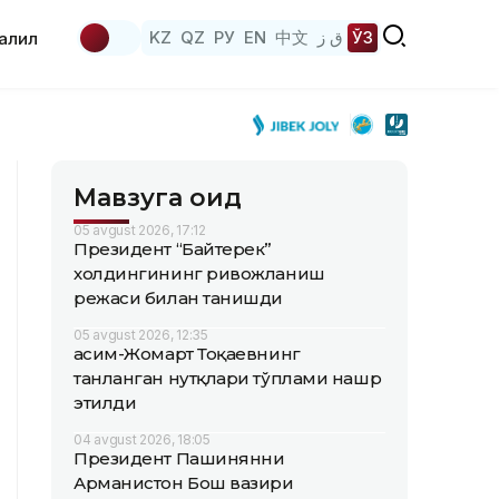
KZ
QZ
РУ
EN
中文
ق ز
ЎЗ
аҳлил
Мавзуга оид
05 avgust 2026, 17:12
Президент “Байтерек”
холдингининг ривожланиш
режаси билан танишди
05 avgust 2026, 12:35
Қасим-Жомарт Тоқаевнинг
танланган нутқлари тўплами нашр
этилди
04 avgust 2026, 18:05
Президент Пашинянни
Арманистон Бош вазири