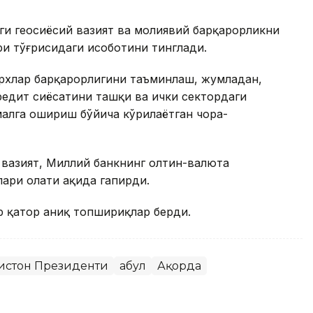
аги геосиёсий вазият ва молиявий барқарорликни
и тўғрисидаги ҳисоботини тинглади.
рхлар барқарорлигини таъминлаш, жумладан,
редит сиёсатини ташқи ва ички сектордаги
амалга ошириш бўйича кўрилаётган чора-
вазият, Миллий банкнинг олтин-валюта
ри ҳолати ҳақида гапирди.
р қатор аниқ топшириқлар берди.
ғистон Президенти
Қабул
Ақорда