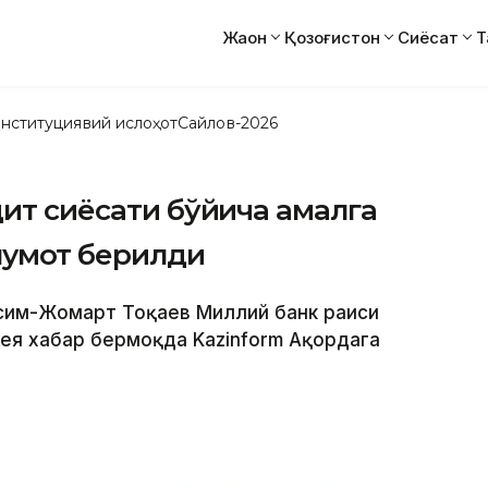
Жаҳон
Қозоғистон
Сиёсат
Т
нституциявий ислоҳот
Сайлов-2026
дит сиёсати бўйича амалга
умот берилди
Қасим-Жомарт Тоқаев Миллий банк раиси
ея хабар бермоқда Kazinform Ақордага