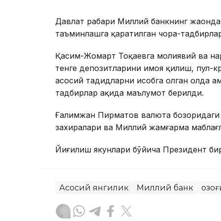
Давлат раҳбари Миллий банкнинг жаҳонд
таъминлашга қаратилган чора-тадбирлар
Қасим-Жомарт Тоқаевга молиявий ва на
тенге депозитларини ҳимоя қилиш, пул-к
асосий таҳдидларни ҳисобга олган ҳолда 
тадбирлар ҳақида маълумот берилди.
Ғалимжан Пирматов валюта бозоридаги 
захиралари ва Миллий жамғарма маблағла
Йиғилиш якунлари бўйича Президент би
Асосий янгилик
Миллий банк
Қозо