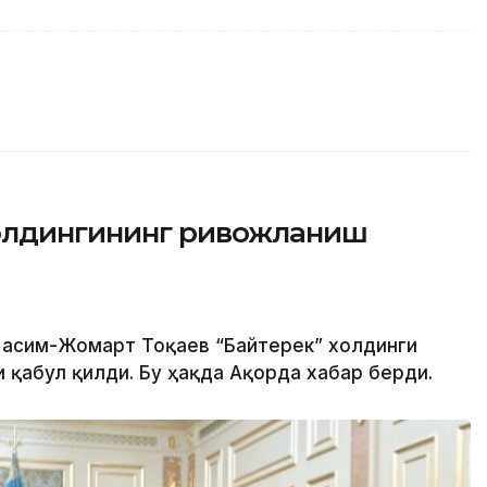
холдингининг ривожланиш
 Қасим-Жомарт Тоқаев “Байтерек” холдинги
 қабул қилди. Бу ҳақда Ақорда хабар берди.