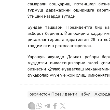
самарали бошқариш, потенциал бизне
турмуш даражасини оширишга қарати
ўтишни назарда тутади.
Бундан ташқари, Президентга бир қат
ахборот берилди. Йил охирига қадар и
ривожлантиришга қаратилган 26 та ло
тақдим этиш режалаштирилган.
Учрашув якунида Давлат раҳбари ба
муддатли инвестицияларни жалб қили
бизнесни қўллаб-қувватлаш механизмин
фуқаролар учун уй-жой олиш имкониятин
Қозоғистон Президенти
Қабул
Ақорда