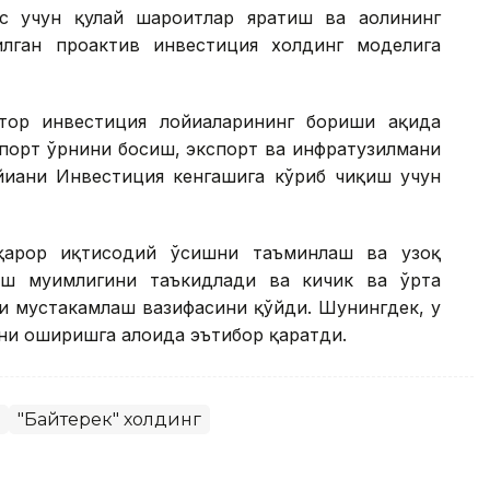
с учун қулай шароитлар яратиш ва аҳолининг
лган проактив инвестиция холдинг моделига
ор инвестиция лойиҳаларининг бориши ҳақида
мпорт ўрнини босиш, экспорт ва инфратузилмани
йиҳани Инвестиция кенгашига кўриб чиқиш учун
рқарор иқтисодий ўсишни таъминлаш ва узоқ
ш муҳимлигини таъкидлади ва кичик ва ўрта
и мустаҳкамлаш вазифасини қўйди. Шунингдек, у
и оширишга алоҳида эътибор қаратди.
"Байтерек" холдинг