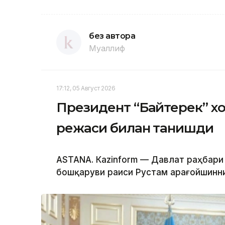
без автора
Муаллиф
17:12, 05 Август 2026
Президент “Байтерек” 
режаси билан танишди
ASTANА. Каzinform — Давлат раҳбари
бошқаруви раиси Рустам Қарағойшинни