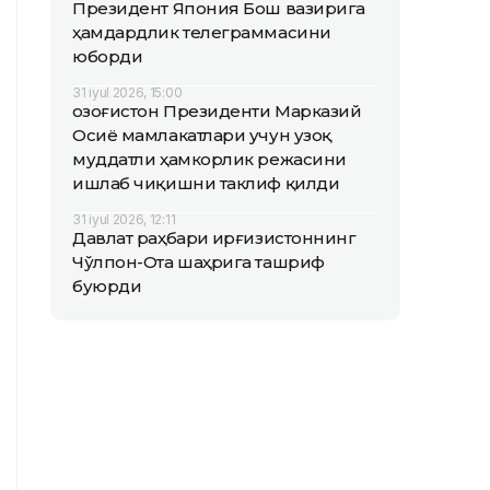
Президент Япония Бош вазирига
ҳамдардлик телеграммасини
юборди
31 iyul 2026, 15:00
Қозоғистон Президенти Марказий
Осиё мамлакатлари учун узоқ
муддатли ҳамкорлик режасини
ишлаб чиқишни таклиф қилди
31 iyul 2026, 12:11
Давлат раҳбари Қирғизистоннинг
Чўлпон-Ота шаҳрига ташриф
буюрди