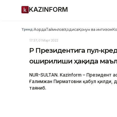
KAZINFORM
Ақорда
Тайинлов
Ҳодиса
Қонун ва интизом
Ко
Тренд:
17:37, 01 Март 2022
ҚР Президентига пул-кре
оширилиши ҳақида маъл
NUR-SULTAN. Kazinform – Президент 
Ғалимжан Пирматовни қабул қилди, д
таяниб.