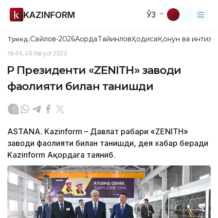
KAZINFORM
ЎЗ
Сайлов-2026
Ақорда
Тайинлов
Ҳодиса
Қонун ва интизо
Тренд:
19:44, 09 Август 2023
ҚР Президенти «ZENITH» заводи
фаолияти билан танишди
ASTANA. Kazinform – Давлат раҳбари «ZENITH»
заводи фаолияти билан танишди, дея хабар беради
Kazinform Ақордага таяниб.