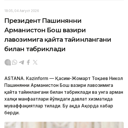
18:05, 04 Август 2026
Президент Пашинянни
Арманистон Бош вазири
лавозимига қайта тайинлангани
билан табриклади
ASTANА. Кazinform — Қасим-Жомарт Тоқаев Никол
Пашинянни Арманистон Бош вазири лавозимига
қайта тайинлангани билан табриклади ва унга арман
халқи манфаатлари йўлидаги давлат хизматида
муваффақиятлар тилади. Бу ҳақда Ақорда хабар
берди.