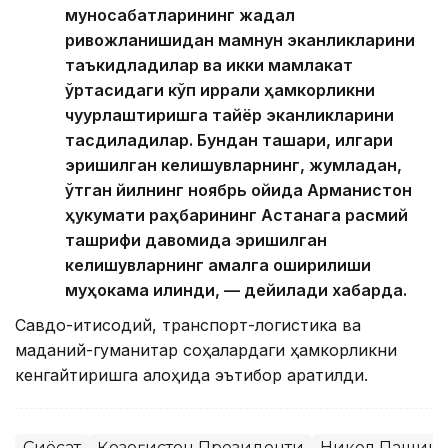
муносабатларининг жадал
ривожланишидан мамнун эканликларини
таъкидладилар ва икки мамлакат
ўртасидаги кўп қиррали ҳамкорликни
чуқурлаштиришга тайёр эканликларини
тасдиқладилар. Бундан ташқари, илгари
эришилган келишувларнинг, жумладан,
ўтган йилнинг ноябрь ойида Арманистон
ҳукумати раҳбарининг Астанага расмий
ташрифи давомида эришилган
келишувларнинг амалга оширилиши
муҳокама қилинди, — дейилади хабарда.
Савдо-иқтисодий, транспорт-логистика ва
маданий-гуманитар соҳалардаги ҳамкорликни
кенгайтиришга алоҳида эътибор қаратилди.
Сиёсат
Қозоғистон Президенти
Никол Пашин