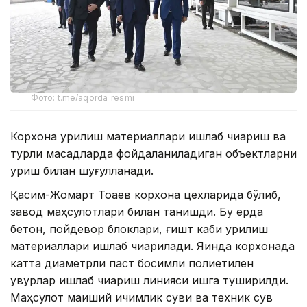
Фото: t.me/aqorda_resmi
Корхона қурилиш материаллари ишлаб чиқариш ва
турли мақсадларда фойдаланиладиган объектларни
қуриш билан шуғулланади.
Қасим-Жомарт Тоқаев корхона цехларида бўлиб,
завод маҳсулотлари билан танишди. Бу ерда
бетон, пойдевор блоклари, ғишт каби қурилиш
материаллари ишлаб чиқарилади. Яқинда корхонада
катта диаметрли паст босимли полиетилен
қувурлар ишлаб чиқариш линияси ишга туширилди.
Маҳсулот маиший ичимлик суви ва техник сув