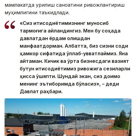
мамлакатда қурилиш саноатини ривожлантириш
муҳимлигини таъкидлади.
«Сиз иқтисодиётимизнинг муносиб
тармоғига айландингиз. Мен бу соҳада
давлатдан ёрдам олишдан
манфаатдорман. Албатта, биз сизни содиқ
ҳамкор сифатида қўллаб-қувватлаймиз. Яна
айтаман. Кичик ва ўрта бизнесдаги вазият
бутун иқтисодиётимиз ривожига сезиларли
ҳисса қўшяпти. Шундай экан, сиз доимо
менинг эътиборимда бўласиз», – деди
Давлат раҳбари.