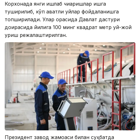
Корхонада янги ишлаб чиқаришлар ишга
туширилиб, кўп қаватли уйлар фойдаланишга
топширилади. Улар орасида Давлат дастури
доирасида йилига 100 минг квадрат метр уй-жой
қуриш режалаштирилган.
Президент завод жамоаси билан суҳбатда