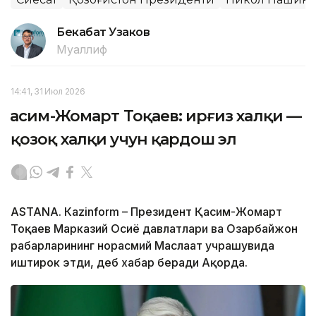
Бекабат Узаков
Муаллиф
14:41, 31 Июл 2026
Қасим-Жомарт Тоқаев: Қирғиз халқи —
қозоқ халқи учун қардош эл
ASTANА. Кazinform – Президент Қасим-Жомарт
Тоқаев Марказий Осиё давлатлари ва Озарбайжон
раҳбарларининг норасмий Маслаҳат учрашувида
иштирок этди, деб хабар беради Ақорда.