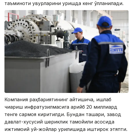
таъминоти қувурларини қуришда кенг қўлланилади.
Компания раҳбариятининг айтишича, ишлаб
чиқариш инфратузилмасига қарийб 20 миллиард
тенге сармоя киритилди. Бундан ташқари, завод
давлат-хусусий шериклик тамойили асосида
ижтимоий уй-жойлар қурилишида иштирок этяпти.