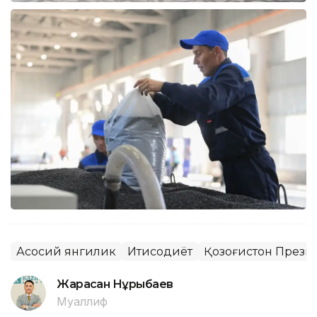
Асосий янгилик
Иқтисодиёт
Қозоғистон Прези
Жарасқан Нұрыбаев
Муаллиф