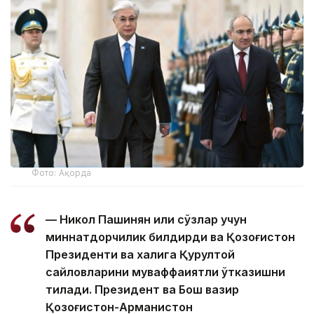
Фото: Ақорда
— Никол Пашинян илиқ сўзлар учун
миннатдорчилик билдирди ва Қозоғистон
Президенти ва халқига Қурултой
сайловларини муваффақиятли ўтказишни
тилади. Президент ва Бош вазир
Қозоғистон-Арманистон