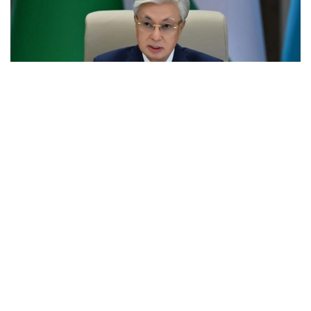
Фото: Ақорда
Учрашувдаги нутқида Давлат раҳбари Қирғиз
Республикаси Президенти Садир Жапаровга
самимий қабул ва анъанага мувофиқ норасмий
учрашувни ўтказиш ташаббуси учун самимий
миннатдорчилик билдирди.
– Қирғиз халқи — қозоқ халқи учун қардош халқ.
Биз ҳаммамиз бир туғишган халқмиз.