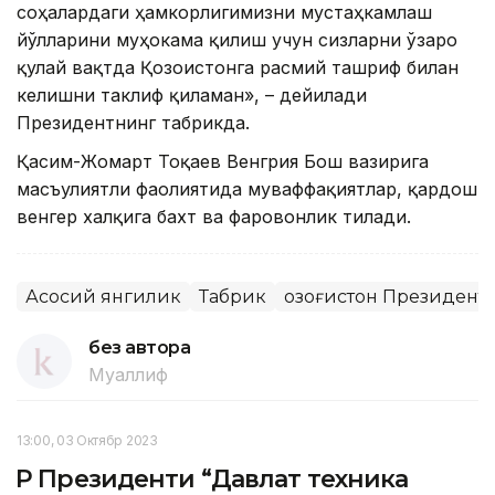
соҳалардаги ҳамкорлигимизни мустаҳкамлаш
йўлларини муҳокама қилиш учун сизларни ўзаро
қулай вақтда Қозоғистонга расмий ташриф билан
келишни таклиф қиламан», – дейилади
Президентнинг табрикда.
Қасим-Жомарт Тоқаев Венгрия Бош вазирига
масъулиятли фаолиятида муваффақиятлар, қардош
венгер халқига бахт ва фаровонлик тилади.
Асосий янгилик
Табрик
Қозоғистон Президент
без автора
Муаллиф
13:00, 03 Октябр 2023
ҚР Президенти “Давлат техника