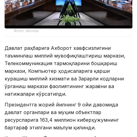
Фото: Akorda
Давлат раҳбарига Ахборот хавфсизлигини
таъминлаш миллий мувофиқлаштириш маркази,
Телекоммуникация тармоқларини бошқариш
маркази, Компьютер ҳодисаларига қарши
курашиш миллий хизмати ва Зарарли кодларни
ўрганиш маркази фаолиятининг жараёни ва
натижалари кўрсатилди.
Президентга жорий йилнинг 9 ойи давомида
давлат органлари ва муҳим объектлар
ресурсларига 163,4 миллион киберҳужумнинг
бартараф этилгани маълум қилинди.