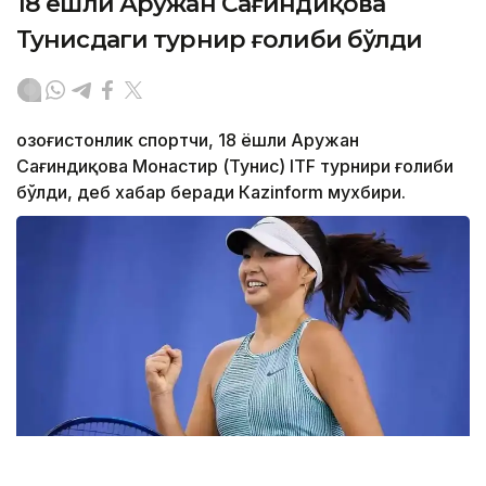
18 ёшли Аружан Сағиндиқова
Тунисдаги турнир ғолиби бўлди
Қозоғистонлик спортчи, 18 ёшли Аружан
Сағиндиқова Монастир (Тунис) ITF турнири ғолиби
бўлди, деб хабар беради Каzinform мухбири.