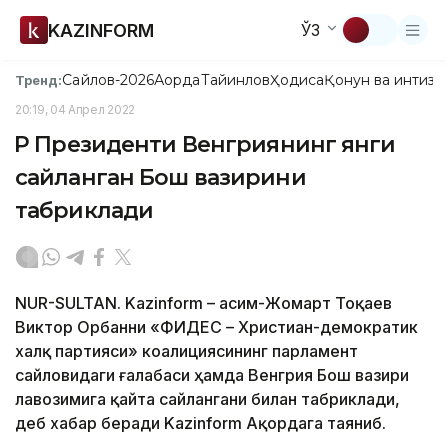
KAZINFORM
ЎЗ
Сайлов-2026
Ақорда
Тайинлов
Ҳодиса
Қонун ва интизо
Тренд:
20:19, 04 Апрел 2022
ҚР Президенти Венгриянинг янги
сайланган Бош вазирини
табриклади
NUR-SULTAN. Kazinform – Қасим-Жомарт Тоқаев
Виктор Орбанни «ФИДЕС – Христиан-демократик
халқ партияси» коалициясининг парламент
сайловидаги ғалабаси ҳамда Венгрия Бош вазири
лавозимига қайта сайлангани билан табриклади,
деб хабар беради Kazinform Ақордага таяниб.