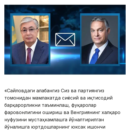
«Сайловдаги ғалабангиз Сиз ва партиянгиз
томонидан мамлакатда сиёсий ва иқтисодий
барқарорликни таъминлаш, фуқаролар
фаровонлигини ошириш ва Венгриянинг халқаро
нуфузини мустаҳкамлашга йўналтирилган
йўналишга юртдошларнинг юксак ишончи