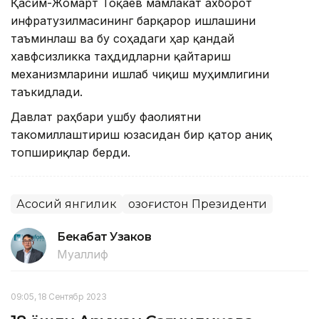
Қасим-Жомарт Тоқаев мамлакат ахборот
инфратузилмасининг барқарор ишлашини
таъминлаш ва бу соҳадаги ҳар қандай
хавфсизликка таҳдидларни қайтариш
механизмларини ишлаб чиқиш муҳимлигини
таъкидлади.
Давлат раҳбари ушбу фаолиятни
такомиллаштириш юзасидан бир қатор аниқ
топшириқлар берди.
Асосий янгилик
Қозоғистон Президенти
Бекабат Узаков
Муаллиф
09:05, 18 Сентябр 2023