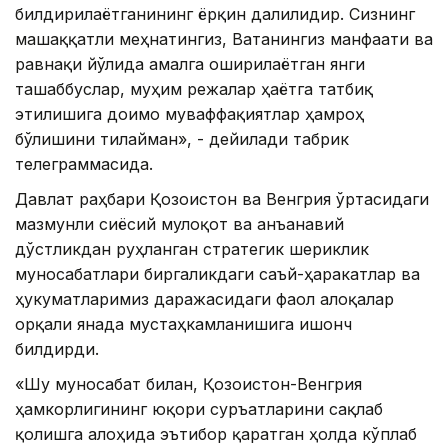
билдирилаётганининг ёрқин далилидир. Сизнинг
машаққатли меҳнатингиз, Ватанингиз манфаати ва
равнақи йўлида амалга оширилаётган янги
ташаббуслар, муҳим режалар ҳаётга татбиқ
этилишига доимо муваффақиятлар ҳамроҳ
бўлишини тилайман», - дейилади табрик
телеграммасида.
Давлат раҳбари Қозоғистон ва Венгрия ўртасидаги
мазмунли сиёсий мулоқот ва анъанавий
дўстликдан руҳланган стратегик шериклик
муносабатлари биргаликдаги саъй-ҳаракатлар ва
ҳукуматларимиз даражасидаги фаол алоқалар
орқали янада мустаҳкамланишига ишонч
билдирди.
«Шу муносабат билан, Қозоғистон-Венгрия
ҳамкорлигининг юқори суръатларини сақлаб
қолишга алоҳида эътибор қаратган ҳолда кўплаб