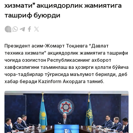
хизмати” акциядорлик жамиятига
ташриф буюрди
Президент Қасим-Жомарт Тоқаевга “Давлат
техника хизмати” акциядорлик жамиятига ташрифи
чоғида Қозоғистон Республикасининг ахборот
хавфсизлигини таъминлаш ва ҳозирги ҳолати бўйича
чора-тадбирлар тўғрисида маълумот берилди, деб
хабар беради Каzinform Акордага таяниб.