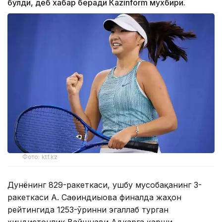
бўлди, деб хабар беради Каzinform мухбири.
Фото: ktf.kz
Дунёнинг 829-ракеткаси, ушбу мусобақанинг 3-
ракеткаси А. Саөиндиыова финалда жаҳон
рейтингида 1253-ўринни эгаллаб турган
ҳиндистонлик Вайшнави Адкарга қарши