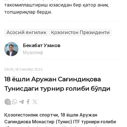
такомиллаштириш юзасидан бир қатор аниқ
топшириқлар берди.
Асосий янгилик
Қозоғистон Президенти
Бекабат Узаков
Муаллиф
09:05, 18 Сентябр 2023
18 ёшли Аружан Сағиндиқова
Тунисдаги турнир ғолиби бўлди
Қозоғистонлик спортчи, 18 ёшли Аружан
Сағиндиқова Монастир (Тунис) ITF турнири ғолиби