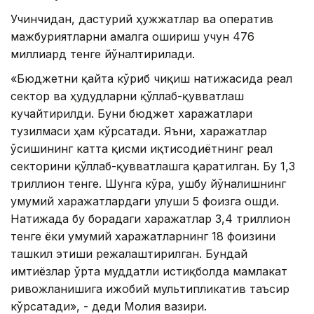
Учинчидан, дастурий ҳужжатлар ва оператив
мажбуриятларни амалга ошириш учун 476
миллиард тенге йўналтирилади.
«Бюджетни қайта кўриб чиқиш натижасида реал
сектор ва ҳудудларни қўллаб-қувватлаш
кучайтирилди. Буни бюджет харажатлари
тузилмаси ҳам кўрсатади. Яъни, харажатлар
ўсишининг катта қисми иқтисодиётнинг реал
секторини қўллаб-қувватлашга қаратилган. Бу 1,3
триллион тенге. Шунга кўра, ушбу йўналишнинг
умумий харажатлардаги улуши 5 фоизга ошди.
Натижада бу борадаги харажатлар 3,4 триллион
тенге ёки умумий харажатларнинг 18 фоизини
ташкил этиши режалаштирилган. Бундай
имтиёзлар ўрта муддатли истиқболда мамлакат
ривожланишига ижобий мультипликатив таъсир
кўрсатади», - деди Молия вазири.