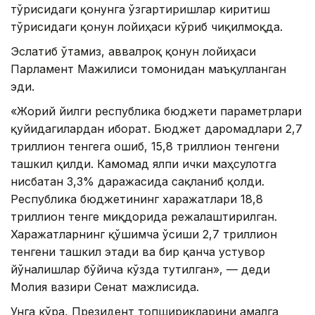
тўғрисидаги қонунга ўзгартиришлар киритиш
тўғрисидаги қонун лойиҳаси кўриб чиқилмоқда.
Эслатиб ўтамиз, аввалроқ қонун лойиҳаси
Парламент Мажилиси томонидан маъқулланган
эди.
«Жорий йилги республика бюджети параметрлари
қуйидагилардан иборат. Бюджет даромадлари 2,7
триллион тенгега ошиб, 15,8 триллион тенгени
ташкил қилди. Камомад ялпи ички маҳсулотга
нисбатан 3,3% даражасида сақланиб қолди.
Республика бюджетининг харажатлари 18,8
триллион тенге миқдорида режалаштирилган.
Харажатларнинг қўшимча ўсиши 2,7 триллион
тенгени ташкил этади ва бир қанча устувор
йўналишлар бўйича кўзда тутилган», — деди
Молия вазири Сенат мажлисида.
Унга кўра, Президент топшириқларини амалга