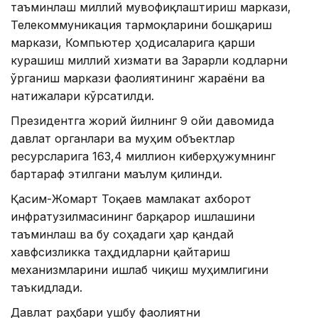
таъминлаш миллий мувофиқлаштириш маркази,
Телекоммуникация тармоқларини бошқариш
маркази, Компьютер ҳодисаларига қарши
курашиш миллий хизмати ва Зарарли кодларни
ўрганиш маркази фаолиятининг жараёни ва
натижалари кўрсатилди.
Президентга жорий йилнинг 9 ойи давомида
давлат органлари ва муҳим объектлар
ресурсларига 163,4 миллион киберҳужумнинг
бартараф этилгани маълум қилинди.
Қасим-Жомарт Тоқаев мамлакат ахборот
инфратузилмасининг барқарор ишлашини
таъминлаш ва бу соҳадаги ҳар қандай
хавфсизликка таҳдидларни қайтариш
механизмларини ишлаб чиқиш муҳимлигини
таъкидлади.
Давлат раҳбари ушбу фаолиятни