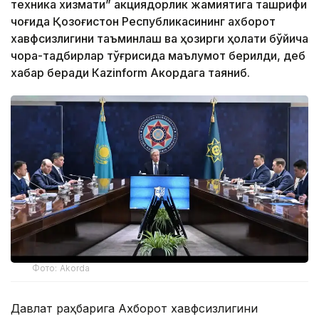
техника хизмати” акциядорлик жамиятига ташрифи
чоғида Қозоғистон Республикасининг ахборот
хавфсизлигини таъминлаш ва ҳозирги ҳолати бўйича
чора-тадбирлар тўғрисида маълумот берилди, деб
хабар беради Каzinform Акордага таяниб.
Фото: Akorda
Давлат раҳбарига Ахборот хавфсизлигини