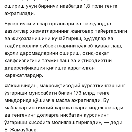
ошириш учун биринчи навбатда 1,8 трлн тенге
ажратилади.
Булар ички ишлар органлари ва фавқулодда
вазиятлар хизматларининг жанговар тайёргарлиги
ва жиҳозланишини кучайтириш, ҳудудлар ва
тадбиркорлик субъектларини қўллаб-қувватлаш,
аҳоли даромадларини ошириш, озиқ-овқат
хавфсизлигини таъминлаш ва иқтисодиётни
диверсификация қилишга қаратилган
харажатлардир.
«Иккинчидан, макроиқтисодий кўрсаткичларнинг
ўзгариши муносабати билан 173 млрд тенге
миқдорида қўшимча маблағ ажратилади. Бу
маблағлар ижтимоий харажатларга индексланади
ва тенгенинг долларга нисбатан курсининг
ўзгариши ҳисобига молиялаштирилади», — деди
Е. Жамаубаев.