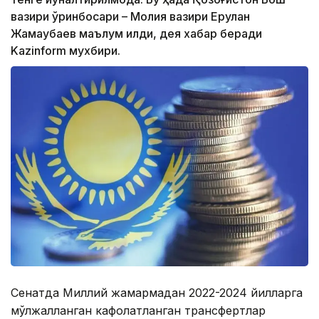
вазири ўринбосари – Молия вазири Ерулан
Жамаубаев маълум қилди, дея хабар беради
Kazinform мухбири.
Сенатда Миллий жамғармадан 2022-2024 йилларга
мўлжалланган кафолатланган трансфертлар