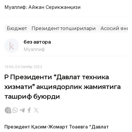
Муаллиф: Айжан Серикжанқизи
Бюджет
Президент топшириқлари
Асосий янг
без автора
Муаллиф
13:00, 03 Октябр 2023
ҚР Президенти “Давлат техника
хизмати” акциядорлик жамиятига
ташриф буюрди
Президент Қасим-Жомарт Тоқаевга “Давлат