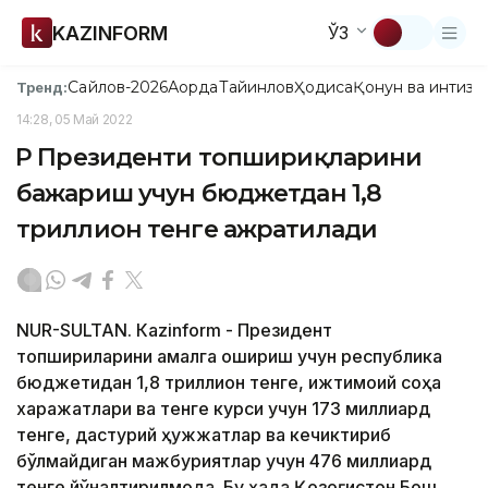
KAZINFORM
ЎЗ
Сайлов-2026
Ақорда
Тайинлов
Ҳодиса
Қонун ва интизо
Тренд:
14:28, 05 Май 2022
ҚР Президенти топшириқларини
бажариш учун бюджетдан 1,8
триллион тенге ажратилади
NUR-SULTAN. Кazinform - Президент
топшириқларини амалга ошириш учун республика
бюджетидан 1,8 триллион тенге, ижтимоий соҳа
харажатлари ва тенге курси учун 173 миллиард
тенге, дастурий ҳужжатлар ва кечиктириб
бўлмайдиган мажбуриятлар учун 476 миллиард
тенге йўналтирилмоқда. Бу ҳақда Қозоғистон Бош