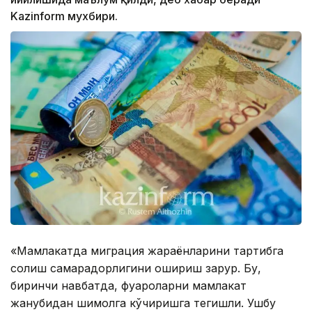
Kazinform мухбири.
«Мамлакатда миграция жараёнларини тартибга
солиш самарадорлигини ошириш зарур. Бу,
биринчи навбатда, фуқароларни мамлакат
жанубидан шимолга кўчиришга тегишли. Ушбу