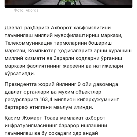
Фото: Akorda
Давлат раҳбарига Ахборот хавфсизлигини
таъминлаш миллий мувофиқлаштириш маркази,
Телекоммуникация тармоқларини бошқариш
маркази, Компьютер ҳодисаларига қарши курашиш
миллий хизмати ва Зарарли кодларни ўрганиш
маркази фаолиятининг жараёни ва натижалари
кўрсатилди.
Президентга жорий йилнинг 9 ойи давомида
давлат органлари ва муҳим объектлар
ресурсларига 163,4 миллион киберҳужумнинг
бартараф этилгани маълум қилинди.
Қасим-Жомарт Тоқаев мамлакат ахборот
инфратузилмасининг барқарор ишлашини
таъминлаш ва бу соҳадаги ҳар қандай