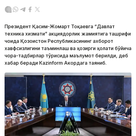
Президент Қасим-Жомарт Тоқаевга “Давлат
техника хизмати” акциядорлик жамиятига ташрифи
чоғида Қозоғистон Республикасининг ахборот
хавфсизлигини таъминлаш ва ҳозирги ҳолати бўйича
чора-тадбирлар тўғрисида маълумот берилди, деб
хабар беради Каzinform Акордага таяниб.