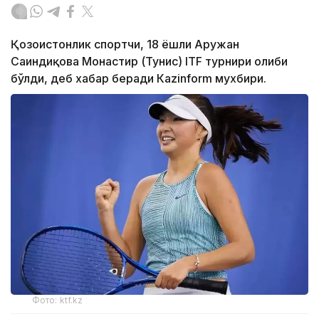
Қозоғистонлик спортчи, 18 ёшли Аружан
Сағиндиқова Монастир (Тунис) ITF турнири ғолиби
бўлди, деб хабар беради Каzinform мухбири.
Фото: ktf.kz