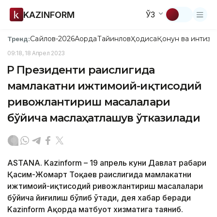
KAZINFORM
ЎЗ
Сайлов-2026
Ақорда
Тайинлов
Ҳодиса
Қонун ва интизо
Тренд:
09:18, 18 Апрел 2023
ҚР Президенти раислигида
мамлакатни ижтимоий-иқтисодий
ривожлантириш масалалари
бўйича маслаҳатлашув ўтказилади
ASTANA. Kazinform – 19 апрель куни Давлат раҳбари
Қасим-Жомарт Тоқаев раислигида мамлакатни
ижтимоий-иқтисодий ривожлантириш масалалари
бўйича йиғилиш бўлиб ўтади, дея хабар беради
Kazinform Ақорда матбуот хизматига таяниб.