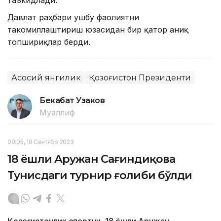
таъкидлади.
Давлат раҳбари ушбу фаолиятни
такомиллаштириш юзасидан бир қатор аниқ
топшириқлар берди.
Асосий янгилик
Қозоғистон Президенти
Бекабат Узаков
Муаллиф
09:05, 18 Сентябр 2023
18 ёшли Аружан Сағиндиқова
Тунисдаги турнир ғолиби бўлди