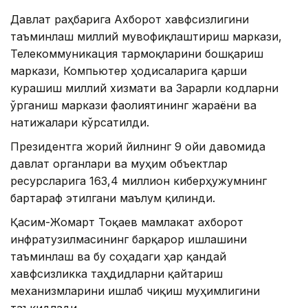
Давлат раҳбарига Ахборот хавфсизлигини
таъминлаш миллий мувофиқлаштириш маркази,
Телекоммуникация тармоқларини бошқариш
маркази, Компьютер ҳодисаларига қарши
курашиш миллий хизмати ва Зарарли кодларни
ўрганиш маркази фаолиятининг жараёни ва
натижалари кўрсатилди.
Президентга жорий йилнинг 9 ойи давомида
давлат органлари ва муҳим объектлар
ресурсларига 163,4 миллион киберҳужумнинг
бартараф этилгани маълум қилинди.
Қасим-Жомарт Тоқаев мамлакат ахборот
инфратузилмасининг барқарор ишлашини
таъминлаш ва бу соҳадаги ҳар қандай
хавфсизликка таҳдидларни қайтариш
механизмларини ишлаб чиқиш муҳимлигини