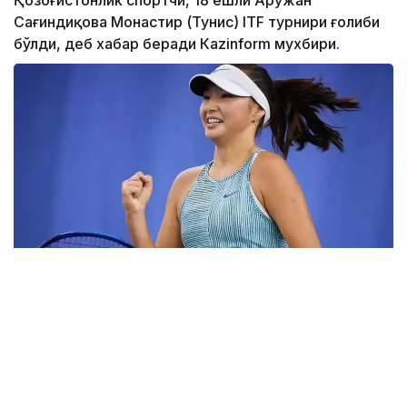
Қозоғистонлик спортчи, 18 ёшли Аружан
Сағиндиқова Монастир (Тунис) ITF турнири ғолиби
бўлди, деб хабар беради Каzinform мухбири.
Фото: ktf.kz
Дунёнинг 829-ракеткаси, ушбу мусобақанинг 3-
ракеткаси А. Саөиндиыова финалда жаҳон