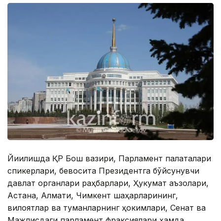
Йиғилишда ҚР Бош вазири, Парламент палаталари
спикерлари, бевосита Президентга бўйсунувчи
давлат органлари раҳбарлари, Ҳукумат аъзолари,
Астана, Алмати, Чимкент шаҳарларининг,
вилоятлар ва туманларнинг ҳокимлари, Сенат ва
Мажлисдаги парламент фраксиялари ҳамда