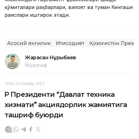
қўмиталари раҳбарлари, вилоят ва туман Кенгаши
раислари иштирок этади.
Асосий янгилик
Иқтисодиёт
Қозоғистон Прези
Жарасқан Нұрыбаев
Муаллиф
13:00, 03 Октябр 2023
ҚР Президенти “Давлат техника
хизмати” акциядорлик жамиятига
ташриф буюрди