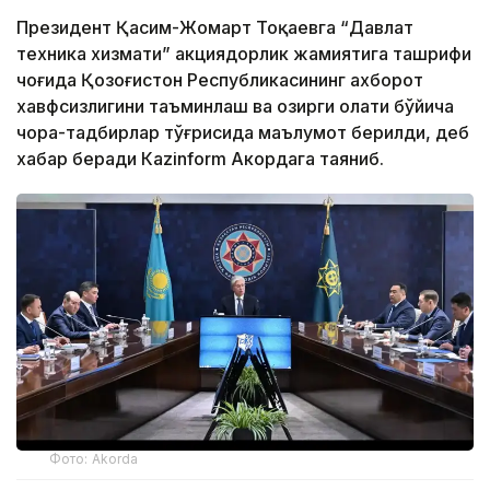
Президент Қасим-Жомарт Тоқаевга “Давлат
техника хизмати” акциядорлик жамиятига ташрифи
чоғида Қозоғистон Республикасининг ахборот
хавфсизлигини таъминлаш ва ҳозирги ҳолати бўйича
чора-тадбирлар тўғрисида маълумот берилди, деб
хабар беради Каzinform Акордага таяниб.
Фото: Akorda