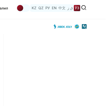
KZ
QZ
РУ
EN
中文
ق ز
ЎЗ
аҳлил