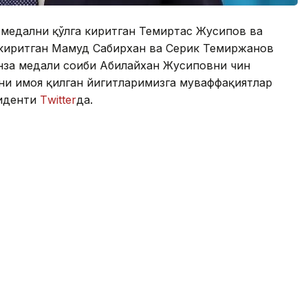
 медални қўлга киритган Темиртас Жусипов ва
киритган Маҳмуд Сабирхан ва Серик Темиржанов
нза медали соҳиби Абилайхан Жусиповни чин
и ҳимоя қилган йигитларимизга муваффақиятлар
зиденти
Тwitter
да.