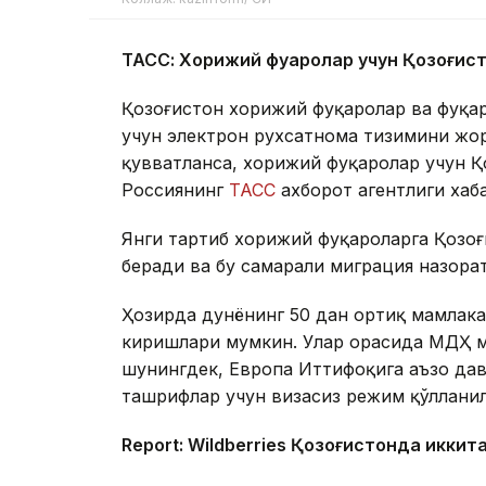
ТАСС: Хорижий фуқаролар учун Қозоғис
Қозоғистон хорижий фуқаролар ва фуқа
учун электрон рухсатнома тизимини жор
қувватланса, хорижий фуқаролар учун Қо
Россиянинг
ТАСС
ахборот агентлиги хаб
Янги тартиб хорижий фуқароларга Қозо
беради ва бу самарали миграция назора
Ҳозирда дунёнинг 50 дан ортиқ мамлака
киришлари мумкин. Улар орасида МДҲ м
шунингдек, Европа Иттифоқига аъзо дав
ташрифлар учун визасиз режим қўллани
Report: Wildberries Қозоғистонда иккит