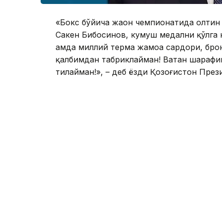
«Бокс бўйича жаҳон чемпионатида олтин
Сакен Бибосинов, кумуш медални қўлга 
ҳамда миллий терма жамоа сардори, бро
қалбимдан табриклайман! Ватан шарафин
тилайман!», – деб ёзди Қозоғистон Пре