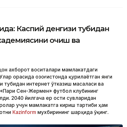
ида: Каспий денгизи тубидан
академиясини очиш ва
аҳон ахборот воситалари мамлакатдаги
Улар орасида Қозоғистонда қурилаётган янги
зи тубидан интернет ўтказиш масаласи ва
 «Пари Сен-Жермен» футбол клубининг
лди. 2040 йилгача ер ости сувларидан
ролар учун мамлакатга кириш тартиби ҳам
мотни
Кazinform
мухбирининг шарҳида ўқинг.