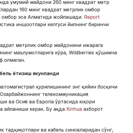
тонда умумий майдони 260 минг квадрат метр
Улардан 160 минг квадрат метрлик омбор
ик омбор эса Алматида жойлашади.
Report
гистика иншоотлари келгуси йилнинг биринчи
квадрат метрлик омбор майдонини ижарага
нинг маълумотларига кўра, Wildberries қўшимча
ф олмаган.
абель ётқизиш якунланди
автомагистрал қурилишининг энг қийин босқичи
а Озарбайжоннинг телекоммуникация
аши ва Осиё ва Европа ўртасида юқори
а айланиши керак. Бу ҳақда
Xinhua
ахборот
ик тадқиқотлари ва кабель синовларидан сўнг,