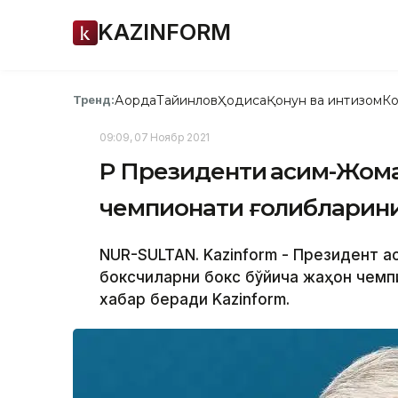
KAZINFORM
Ақорда
Тайинлов
Ҳодиса
Қонун ва интизом
Ко
Тренд:
09:09, 07 Ноябр 2021
ҚР Президенти Қасим-Жом
чемпионати ғолибларин
NUR-SULTAN. Kazinform - Президент 
боксчиларни бокс бўйича жаҳон чемп
хабар беради Kazinform.