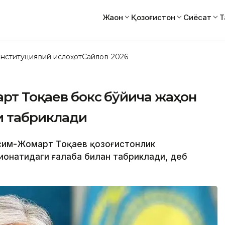
Жаҳон
Қозоғистон
Сиёсат
Т
нституциявий ислоҳот
Сайлов-2026
арт Тоқаев бокс бўйича жаҳон
и табриклади
Қасим-Жомарт Тоқаев қозоғистонлик
ионатидаги ғалаба билан табриклади, деб