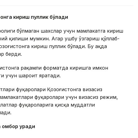
тонга кириш пуллик бўлади
ролиги бўлмаган шахслар учун мамлакатга кириш
ий қилиши мумкин. Агар ушбу ўзгариш қўллаб-
зоғистонга кириш пуллик бўлади. Бу ҳақда
ар берди.
ғистонга рақамли форматда киришга имкон
ти учун шароит яратади.
тлари фуқаролари Қозоғистонга визасиз
амлакатлари фуқаролари учун визасиз режим,
латлар фуқароларига қисқа муддатли
лади.
а омбор қуради