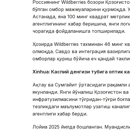
Россиянинг Wildberries бозори Қозоғис
бўлган омбор мажмуаларини қурмоқда. 
Астанада, яна 100 минг квадрат метрл
агентлигининг хабар беришича, янги ло
чорагида фойдаланишга топширилади.
Ҳозирда Wildberries тахминан 46 минг 
олмоқда. Савдо ва интеграция вазирлиги
омборлар қуриш бўйича ҳеч қандай такли
Xinhuа: Каспий денгизи тубига оптик к
Ақтау ва Сумгайит ўртасидаги рақамли 
якунланди. Янги йўналиш Қозоғистон в
инфратузилмасини тўғридан-тўғри боғл
тезликдаги маълумотлар узатиш каналиг
агентлиги хабар берди.
Лойиҳа 2025 йилда бошланган. Муҳандисл