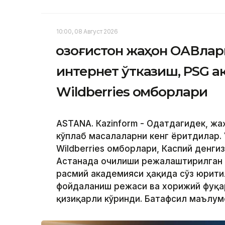
10:00, 08 Август 2026
Қозоғистон жаҳон ОАВлар
интернет ўтказиш, PSG 
Wildberries омборлари
ASTANА. Кazinform - Одатдагидек, ж
кўплаб масалаларни кенг ёритдилар. 
Wildberries омборлари, Каспий денги
Астанада очилиши режалаштирилган
расмий академияси ҳақида сўз юрити
фойдаланиш режаси ва хорижий фуқа
қизиқарли кўринди. Батафсил маълу