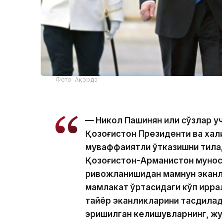
Фото: Ақорда
— Никол Пашинян илиқ сўзлар 
Қозоғистон Президенти ва хал
муваффақиятли ўтказишни тила
Қозоғистон-Арманистон мунос
ривожланишидан мамнун эканл
мамлакат ўртасидаги кўп қирр
тайёр эканликларини тасдиқлад
эришилган келишувларнинг, жу