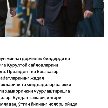
учун миннатдорчилик билдирди ва
қига Қурултой сайловларини
ди. Президент ва Бош вазир
абатларининг жадал
икларини таъкидладилар ва икки
али ҳамкорликни чуқурлаштиришга
илар. Бундан ташқари, илгари
младан, ўтган йилнинг ноябрь ойида