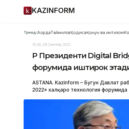
KAZINFORM
Ақорда
Тайинлов
Ҳодиса
Қонун ва интизом
Ко
Тренд:
10:36, 28 Сентябр 2022
ҚР Президенти Digital Bri
форумида иштирок этад
ASTANA. Kazinform – Бугун Давлат раҳ
2022» халқаро технология форумида 