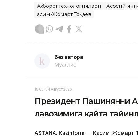
Ахборот технологиялари
Асосий янг
Қасим-Жомарт Тоқаев
без автора
Муаллиф
18:05, 04 Август 2026
Президент Пашинянни А
лавозимига қайта тайин
ASTANА. Кazinform — Қасим-Жомарт 