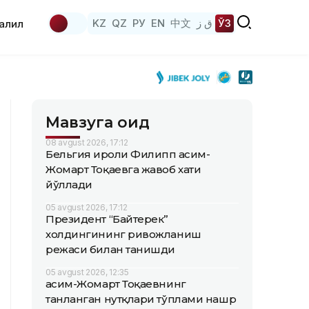
KZ
QZ
РУ
EN
中文
ق ز
ЎЗ
аҳлил
Мавзуга оид
08 avgust 2026, 17:12
Бельгия Қироли Филипп Қасим-
Жомарт Тоқаевга жавоб хати
йўллади
05 avgust 2026, 17:12
Президент “Байтерек”
холдингининг ривожланиш
режаси билан танишди
05 avgust 2026, 12:35
Қасим-Жомарт Тоқаевнинг
танланган нутқлари тўплами нашр