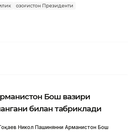
илик
Қозоғистон Президенти
рманистон Бош вазири
лангани билан табриклади
Тоқаев Никол Пашинянни Арманистон Бош