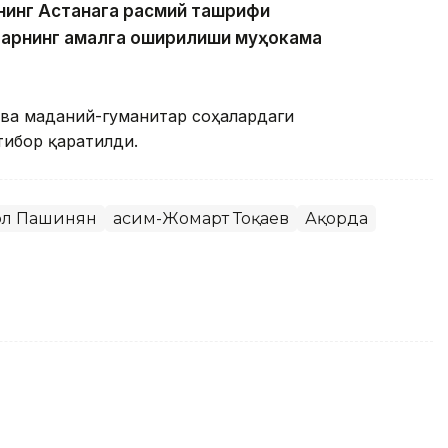
нинг Астанага расмий ташрифи
арнинг амалга оширилиши муҳокама
 ва маданий-гуманитар соҳалардаги
тибор қаратилди.
ол Пашинян
Қасим-Жомарт Тоқаев
Ақорда