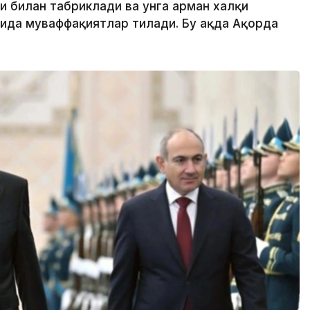
и билан табриклади ва унга арман халқи
ида муваффақиятлар тилади. Бу ҳақда Ақорда