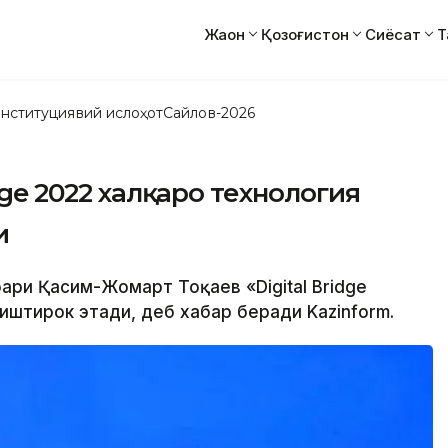
Жаҳон
Қозоғистон
Сиёсат
Т
нституциявий ислоҳот
Сайлов-2026
dge 2022 халқаро технология
и
бари Қасим-Жомарт Тоқаев «Digital Bridge
иштирок этади, деб хабар беради Kazinform.