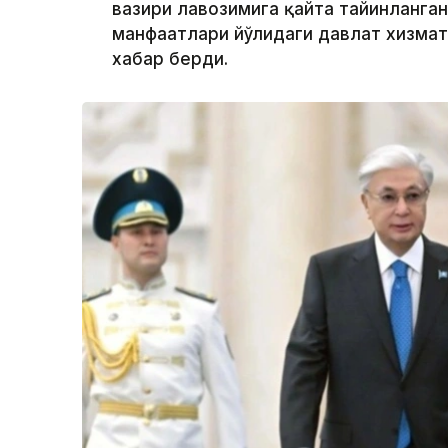
вазири лавозимига қайта тайинланган
манфаатлари йўлидаги давлат хизмат
хабар берди.