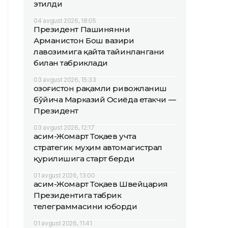
этилди
04 avgust 2026, 18:05
Президент Пашинянни
Арманистон Бош вазири
лавозимига қайта тайинлангани
билан табриклади
03 avgust 2026, 15:33
Қозоғистон рақамли ривожланиш
бўйича Марказий Осиёда етакчи —
Президент
03 avgust 2026, 12:17
Қасим-Жомарт Тоқаев учта
стратегик муҳим автомагистрал
қурилишига старт берди
01 avgust 2026, 13:00
Қасим-Жомарт Тоқаев Швейцария
Президентига табрик
телеграммасини юборди
01 avgust 2026, 11:41