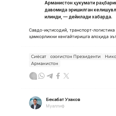
Арманистон ҳукумати раҳбари
давомида эришилган келишувл
қилинди, — дейилади хабарда.
Савдо-иқтисодий, транспорт-логистика
ҳамкорликни кенгайтиришга алоҳида эъ
Сиёсат
Қозоғистон Президенти
Ник
Арманистон
Бекабат Узаков
Муаллиф