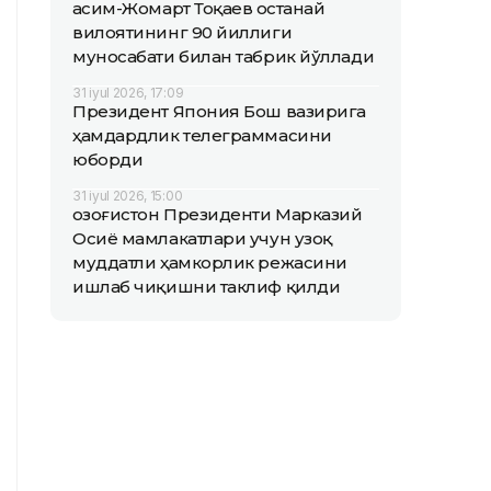
Қасим-Жомарт Тоқаев Қостанай
вилоятининг 90 йиллиги
муносабати билан табрик йўллади
31 iyul 2026, 17:09
Президент Япония Бош вазирига
ҳамдардлик телеграммасини
юборди
31 iyul 2026, 15:00
Қозоғистон Президенти Марказий
Осиё мамлакатлари учун узоқ
муддатли ҳамкорлик режасини
ишлаб чиқишни таклиф қилди