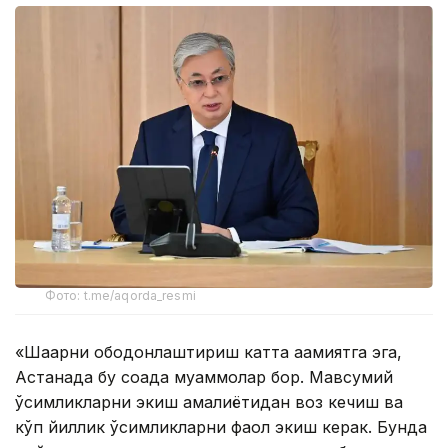
Фото: t.me/aqorda_resmi
«Шаҳарни ободонлаштириш катта аҳамиятга эга,
Астанада бу соҳада муаммолар бор. Мавсумий
ўсимликларни экиш амалиётидан воз кечиш ва
кўп йиллик ўсимликларни фаол экиш керак. Бунда