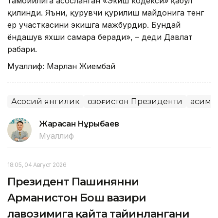
тамойилига асосланган «Экиш кодекси» қабул
қилинди. Яъни, қурувчи қурилиш майдонига тенг
ер участкасини экишга мажбурдир. Бундай
ёндашув яхши самара беради», – деди Давлат
раҳбари.
Муаллиф: Марлан Жиембай
Асосий янгилик
Қозоғистон Президенти
Қасим-
Жарасқан Нұрыбаев
Муаллиф
18:05, 04 Август 2026
Президент Пашинянни
Арманистон Бош вазири
лавозимига қайта тайинлангани