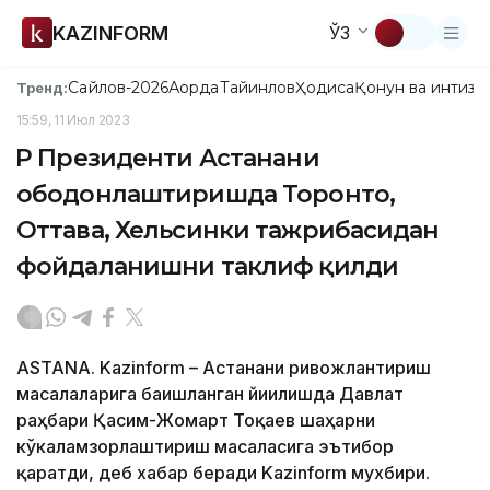
KAZINFORM
ЎЗ
Сайлов-2026
Ақорда
Тайинлов
Ҳодиса
Қонун ва интизо
Тренд:
15:59, 11 Июл 2023
ҚР Президенти Астанани
ободонлаштиришда Торонто,
Оттава, Хельсинки тажрибасидан
фойдаланишни таклиф қилди
ASTANA. Kazinform – Астанани ривожлантириш
масалаларига бағишланган йиғилишда Давлат
раҳбари Қасим-Жомарт Тоқаев шаҳарни
кўкаламзорлаштириш масаласига эътибор
қаратди, деб хабар беради Kazinform мухбири.