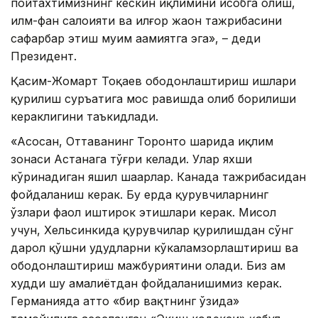
пойтахтимизнинг кескин иқлимини ҳисобга олиш,
илм-фан салоҳияти ва илғор жаҳон тажрибасини
сафарбар этиш муҳим аҳамиятга эга», – деди
Президент.
Қасим-Жомарт Тоқаев ободонлаштириш ишлари
қурилиш суръатига мос равишда олиб борилиши
кераклигини таъкидлади.
«Асосан, Оттаванинг Торонто шаҳрида иқлим
зонаси Астанага тўғри келади. Улар яхши
кўринадиган яшил шаҳарлар. Канада тажрибасидан
фойдаланиш керак. Бу ерда қурувчиларнинг
ўзлари фаол иштирок этишлари керак. Мисол
учун, Хельсинкида қурувчилар қурилишдан сўнг
дарҳол қўшни ҳудудларни кўкаламзорлаштириш ва
ободонлаштириш мажбуриятини олади. Биз ҳам
худди шу амалиётдан фойдаланишимиз керак.
Германияда ҳатто «бир вақтнинг ўзида»