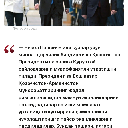
Фото: Ақорда
— Никол Пашинян илиқ сўзлар учун
миннатдорчилик билдирди ва Қозоғистон
Президенти ва халқига Қурултой
сайловларини муваффақиятли ўтказишни
тилади. Президент ва Бош вазир
Қозоғистон-Арманистон
муносабатларининг жадал
ривожланишидан мамнун эканликларини
таъкидладилар ва икки мамлакат
ўртасидаги кўп қиррали ҳамкорликни
чуқурлаштиришга тайёр эканликларини
тасдиқладилар. Бундан ташқари, илгари