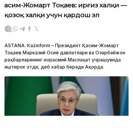
Қасим-Жомарт Тоқаев: Қирғиз халқи —
қозоқ халқи учун қардош эл
ASTANА. Кazinform – Президент Қасим-Жомарт
Тоқаев Марказий Осиё давлатлари ва Озарбайжон
раҳбарларининг норасмий Маслаҳат учрашувида
иштирок этди, деб хабар беради Ақорда.