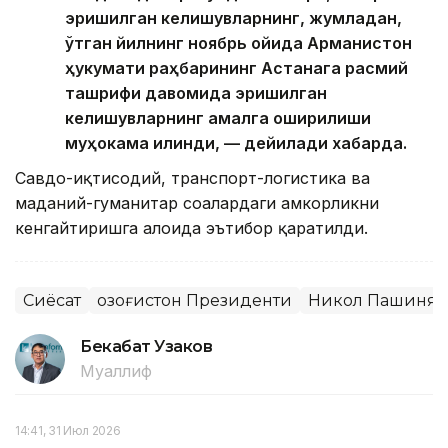
эришилган келишувларнинг, жумладан,
ўтган йилнинг ноябрь ойида Арманистон
ҳукумати раҳбарининг Астанага расмий
ташрифи давомида эришилган
келишувларнинг амалга оширилиши
муҳокама қилинди, — дейилади хабарда.
Савдо-иқтисодий, транспорт-логистика ва
маданий-гуманитар соҳалардаги ҳамкорликни
кенгайтиришга алоҳида эътибор қаратилди.
Сиёсат
Қозоғистон Президенти
Никол Пашинян
Бекабат Узаков
Муаллиф
14:41, 31 Июл 2026