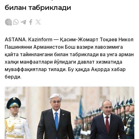
билан табриклади
ASTANА. Кazinform — Қасим-Жомарт Тоқаев Никол
Пашинянни Арманистон Бош вазири лавозимига
қайта тайинлангани билан табриклади ва унга арман
халқи манфаатлари йўлидаги давлат хизматида
муваффақиятлар тилади. Бу ҳақда Ақорда хабар
берди.