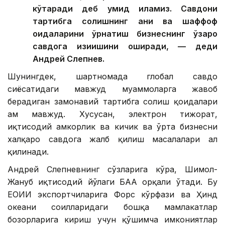
кўтаради деб умид қиламиз. Савдони
тартибга солишнинг аниқ ва шаффоф
қоидаларини ўрнатиш бизнеснинг ўзаро
савдога қизиқишини оширади, — деди
Андрей Слепнев.
Шунингдек, шартномада глобал савдо
сиёсатидаги мавжуд муаммоларга жавоб
берадиган замонавий тартибга солиш қоидалари
ҳам мавжуд. Хусусан, электрон тижорат,
иқтисодий ҳамкорлик ва кичик ва ўрта бизнесни
халқаро савдога жалб қилиш масалалари ҳал
қилинади.
Андрей Слепневнинг сўзларига кўра, Шимол-
Жануб иқтисодий йўлаги БАА орқали ўтади. Бу
ЕОИИ экспортчиларига Форс кўрфази ва Ҳинд
океани соҳилларидаги бошқа мамлакатлар
бозорларига кириш учун қўшимча имкониятлар