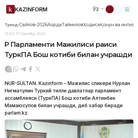
KAZINFORM
ЎЗ
Сайлов-2026
Ақорда
Тайинлов
Ҳодиса
Қонун ва интизо
Тренд:
12:43, 17 Сентябр 2020
ҚР Парламенти Мажилиси раиси
ТуркПА Бош котиби билан учрашди
NUR-SULTAN. Kazinform – Мажилис спикери Нурлан
Нигматулин Туркий тилли давлатлар парламент
ассамблеяси (ТуркПА) Бош котиби Алтинбек
Мамаюсупов билан учрашди, деб хабар беради
parlam.kz.