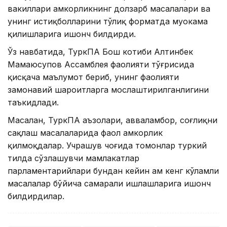
вакиллари ҳамкорликнинг долзарб масалалари ва
унинг истиқболларини тўлиқ форматда муҳокама
қилишларига ишонч билдирди.
Ўз навбатида, ТуркПА Бош котиби Алтинбек
Мамаюсупов Ассамблея фаолияти тўғрисида
қисқача маълумот бериб, унинг фаолияти
замонавий шароитларга мослаштирилганлигини
таъкидлади.
Масалан, ТуркПА аъзолари, авваламбор, соғлиқни
сақлаш масалаларида фаол ҳамкорлик
қилмоқдалар. Учрашув чоғида томонлар туркий
тилда сўзлашувчи мамлакатлар
парламентарийлари бундан кейин ҳам кенг кўламли
масалалар бўйича самарали ишлашларига ишонч
билдирдилар.