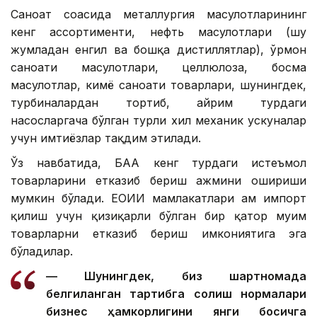
Саноат соҳасида металлургия маҳсулотларининг
кенг ассортименти, нефть маҳсулотлари (шу
жумладан енгил ва бошқа дистиллятлар), ўрмон
саноати маҳсулотлари, целлюлоза, босма
маҳсулотлар, кимё саноати товарлари, шунингдек,
турбиналардан тортиб, айрим турдаги
насосларгача бўлган турли хил механик ускуналар
учун имтиёзлар тақдим этилади.
Ўз навбатида, БАА кенг турдаги истеъмол
товарларини етказиб бериш ҳажмини ошириши
мумкин бўлади. ЕОИИ мамлакатлари ҳам импорт
қилиш учун қизиқарли бўлган бир қатор муҳим
товарларни етказиб бериш имкониятига эга
бўладилар.
— Шунингдек, биз шартномада
белгиланган тартибга солиш нормалари
бизнес ҳамкорлигини янги босқичга