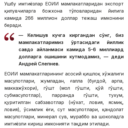
Ушбу имтиёзлар ЕОИИ мамлакатларидан экспорт
қилувчиларга божхона тўловларидан йилига
камида 266 миллион доллар тежаш имконини
беради.
— Келишув кучга киргандан сўнг, биз
мамлакатларимиз ўртасидаги йиллик
савдо айланмаси камида 5-6 миллиард
долларга ошишини кутмоқдамиз, — деди
Андрей Слепнев.
ЕОИИ мамлакатларининг асосий қишлоқ хўжалиги
маҳсулотлари, жумладан, ғалла (буғдой, арпа,
маккажўхори), гўшт (мол гўшти, қўй гўшти,
субмаҳсулотлар), парранда гўшти, тухум,
қуритилган сабзавотлар (нўхат, ловия, ясмиқ,
ловия), ўсимлик ёғи, сут маҳсулотлари, қандолат
маҳсулотлари, минерал сув, мураббо ва шоколадга
имтиёзли кириш имконияти тақдим этилади.