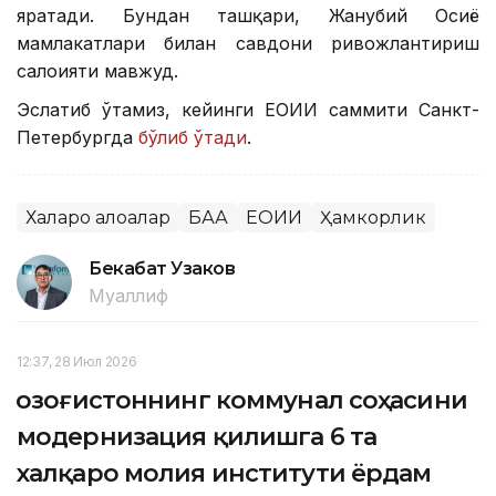
яратади. Бундан ташқари, Жанубий Осиё
мамлакатлари билан савдони ривожлантириш
салоҳияти мавжуд.
Эслатиб ўтамиз, кейинги ЕОИИ саммити Санкт-
Петербургда
бўлиб ўтади
.
Халқаро алоқалар
БАА
ЕОИИ
Ҳамкорлик
Бекабат Узаков
Муаллиф
12:37, 28 Июл 2026
Қозоғистоннинг коммунал соҳасини
модернизация қилишга 6 та
халқаро молия институти ёрдам