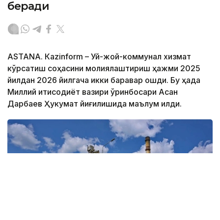
беради
ASTANА. Кazinform – Уй-жой-коммунал хизмат
кўрсатиш соҳасини молиялаштириш ҳажми 2025
йилдан 2026 йилгача икки баравар ошди. Бу ҳақда
Миллий иқтисодиёт вазири ўринбосари Асан
Дарбаев Ҳукумат йиғилишида маълум қилди.