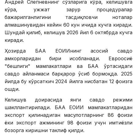
Андрей Слепневнинг сўзларига кўра, келишувга
кўра, ҳужжат зарур процедуралар
бажарилганлигини тасдиқловчи ноталар
алмашинувидан кейин 60 кун ичида кучга киради.
Шундай қилиб, келишув 2026 йил 6 октябрда кучга
киради.
Ҳозирда БАА ЕОИИнинг асосий савдо
ҳамкорларидан бири ҳисобланади. Евроосиё
"бешлиги" мамлакатлари ва БАА ўртасидаги
савдо айланмаси барқарор ўсиб бормоқда. 2025
йилда бу кўрсаткич 2024 йилга нисбатан 12 фоизга
ошди.
Келишув доирасида янги савдо режими
шакллантирилади. БАА ЕОИИ мамлакатларидан
экспорт қилинадиган маҳсулотларнинг 86 фоизи
ёки экспорт ҳажмининг 98 фоизи учун имтиёзли
бозорга киришни таклиф қилди.