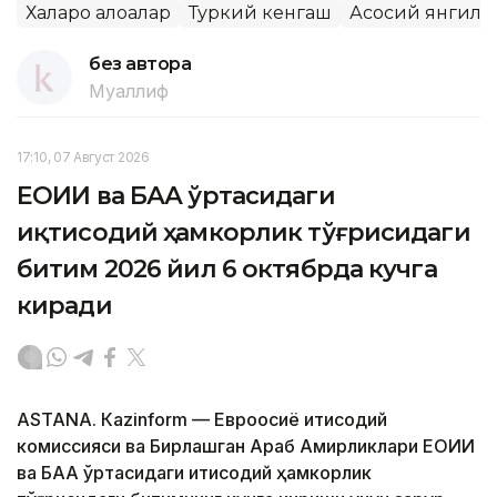
Халқаро алоқалар
Туркий кенгаш
Асосий янгили
без автора
Муаллиф
17:10, 07 Август 2026
ЕОИИ ва БАА ўртасидаги
иқтисодий ҳамкорлик тўғрисидаги
битим 2026 йил 6 октябрда кучга
киради
ASTANА. Кazinform — Евроосиё иқтисодий
комиссияси ва Бирлашган Араб Амирликлари ЕОИИ
ва БАА ўртасидаги иқтисодий ҳамкорлик