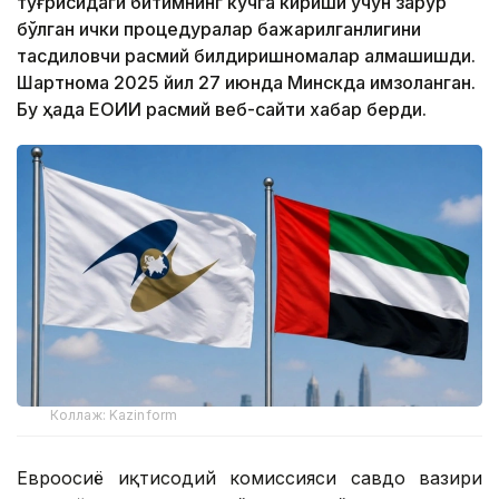
тўғрисидаги битимнинг кучга кириши учун зарур
бўлган ички процедуралар бажарилганлигини
тасдиқловчи расмий билдиришномалар алмашишди.
Шартнома 2025 йил 27 июнда Минскда имзоланган.
Бу ҳақда ЕОИИ расмий веб-сайти хабар берди.
Коллаж: Kazinform
Евроосиё иқтисодий комиссияси савдо вазири