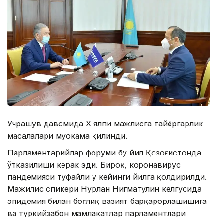
Учрашув давомида Х ялпи мажлисга тайёргарлик
масалалари муҳокама қилинди.
Парламентарийлар форуми бу йил Қозоғистонда
ўтказилиши керак эди. Бироқ, коронавирус
пандемияси туфайли у кейинги йилга қолдирилди.
Мажилис спикери Нурлан Нигматулин келгусида
эпидемия билан боғлиқ вазият барқарорлашишига
ва туркийзабон мамлакатлар парламентлари