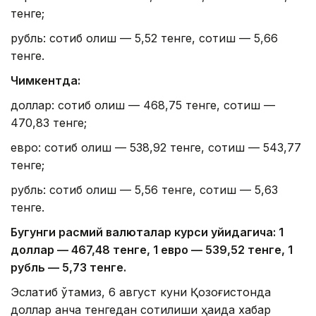
тенге;
рубль: сотиб олиш — 5,52 тенге, сотиш — 5,66
тенге.
Чимкентда:
доллар: сотиб олиш — 468,75 тенге, сотиш —
470,83 тенге;
евро: сотиб олиш — 538,92 тенге, сотиш — 543,77
тенге;
рубль: сотиб олиш — 5,56 тенге, сотиш — 5,63
тенге.
Бугунги расмий валюталар курси қуйидагича: 1
доллар — 4
67,4
8 тенге, 1 евро — 5
39,52
тенге, 1
рубль — 5
,7
3 тенге.
Эслатиб ўтамиз, 6 август куни Қозоғистонда
доллар қанча тенгедан сотилиши ҳақида хабар