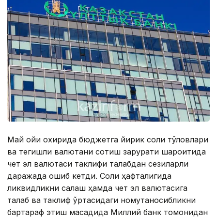
Май ойи охирида бюджетга йирик солиқ тўловлари
ва тегишли валютани сотиш зарурати шароитида
чет эл валютаси таклифи талабдан сезиларли
даражада ошиб кетди. Солиқ ҳафталигида
ликвидликни сақлаш ҳамда чет эл валютасига
талаб ва таклиф ўртасидаги номутаносибликни
бартараф этиш мақсадида Миллий банк томонидан