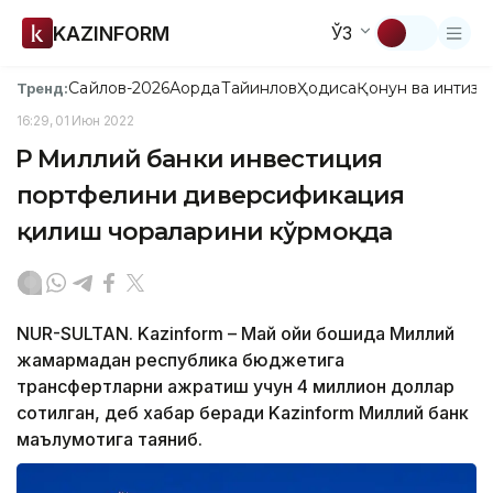
KAZINFORM
ЎЗ
Сайлов-2026
Ақорда
Тайинлов
Ҳодиса
Қонун ва интизо
Тренд:
16:29, 01 Июн 2022
ҚР Миллий банки инвестиция
портфелини диверсификация
қилиш чораларини кўрмоқда
NUR-SULTAN. Kazinform – Май ойи бошида Миллий
жамғармадан республика бюджетига
трансфертларни ажратиш учун 4 миллион доллар
сотилган, деб хабар беради Kazinform Миллий банк
маълумотига таяниб.