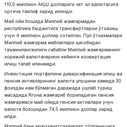
110,5 миллион АҚШ долларига чет эл валютасига
ортиқча таклиф харид қилинди.
Май ойи бошида Миллий жамғармадан
республика бюджетига трансфертларни ўтказиш
учун 4 миллион доллар сотилган. Пул ўтказмалари
Миллий жамғарма маблағлари ҳисобидан
таъминланганлиги сабабли Миллий жамғарманинг
хорижий валюталарини кейинги конвертация
қилиш талаб қилинмади.
Инвестиция портфелини диверсификация қилиш ва
пенсия активларининг валюта улушини камида 30
фоиздан кам бўлмаган даражада ушлаб туриш
мақсадида Ягона жамғариб бориладиган пенсия
жамғармаси май ойида пенсия активлари учун
валюта бозоридан 74,5 миллион доллар харид
қилди.
Миллий банк мувозанатсизликлар тўпланишига