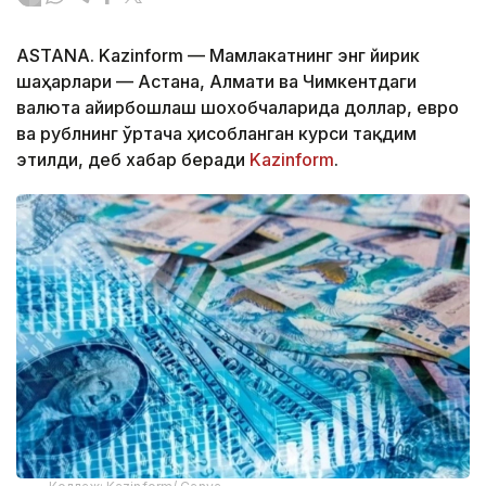
ASTANA. Kazinform — Мамлакатнинг энг йирик
шаҳарлари — Астана, Алмати ва Чимкентдаги
валюта айирбошлаш шохобчаларида доллар, евро
ва рублнинг ўртача ҳисобланган курси тақдим
этилди, деб хабар беради
Kazinform
.