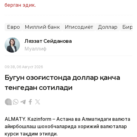
берган эдик.
Евро
Миллий банк
Иқтисодиёт
Доллар
Бирж
Ляззат Сейданова
Муаллиф
09:38, 06 Август 2026
Бугун Қозоғистонда доллар қанча
тенгедан сотилади
ALMATY. Кazinform – Астана ва Алматидаги валюта
айирбошлаш шохобчаларида хорижий валюталар
курси тақдим этилди.