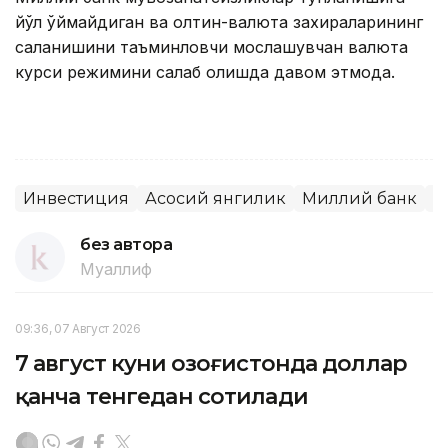
йўл қўймайдиган ва олтин-валюта захираларининг
сақланишини таъминловчи мослашувчан валюта
курси режимини сақлаб қолишда давом этмоқда.
Инвестиция
Асосий янгилик
Миллий банк
М
без автора
Муаллиф
09:36, 07 Август 2026
7 август куни Қозоғистонда доллар
қанча тенгедан сотилади