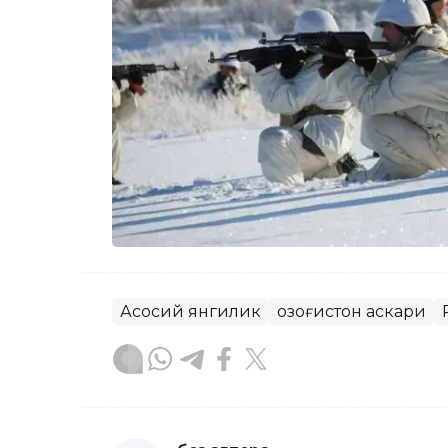
Асосий янгилик
Қозоғистон аскари