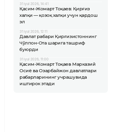
31 iyul 2026, 14:41
Қасим-Жомарт Тоқаев: Қирғиз
халқи — қозоқ халқи учун қардош
эл
31 iyul 2026, 12:11
Давлат раҳбари Қирғизистоннинг
Чўлпон-Ота шаҳрига ташриф
буюрди
31 iyul 2026, 11:00
Қасим-Жомарт Тоқаев Марказий
Осиё ва Озарбайжон давлатлари
раҳбарларининг учрашувида
иштирок этади