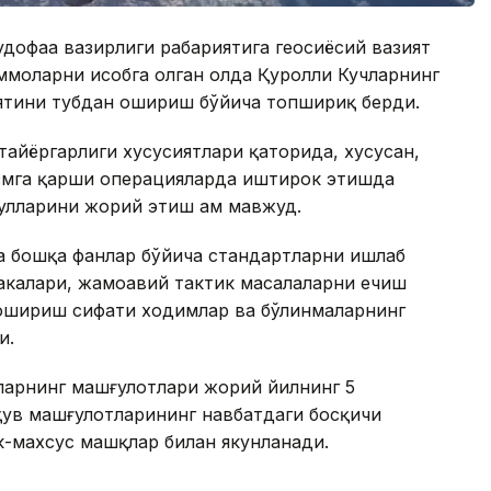
дофаа вазирлиги раҳбариятига геосиёсий вазият
моларни ҳисобга олган ҳолда Қуролли Кучларнинг
иятини тубдан ошириш бўйича топшириқ берди.
айёргарлиги хусусиятлари қаторида, хусусан,
измга қарши операцияларда иштирок этишда
улларини жорий этиш ҳам мавжуд.
а бошқа фанлар бўйича стандартларни ишлаб
акалари, жамоавий тактик масалаларни ечиш
 ошириш сифати ходимлар ва бўлинмаларнинг
и.
жларнинг машғулотлари жорий йилнинг 5
қув машғулотларининг навбатдаги босқичи
к-махсус машқлар билан якунланади.