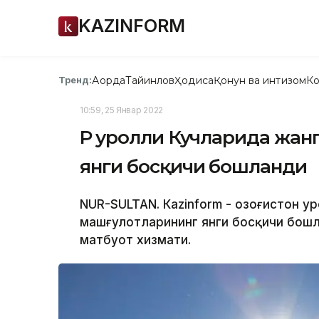
KAZINFORM
Ақорда
Тайинлов
Ҳодиса
Қонун ва интизом
Ко
Тренд:
10:59, 25 Январ 2022
ҚР Қуролли Кучларида жа
янги босқичи бошланди
NUR-SULTAN. Кazinform - Қозоғистон Қ
машғулотларининг янги босқичи бошл
матбуот хизмати.