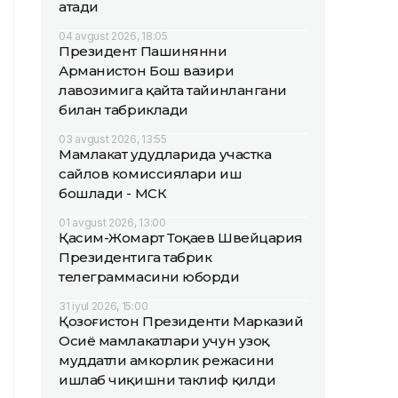
атади
04 avgust 2026, 18:05
Президент Пашинянни
Арманистон Бош вазири
лавозимига қайта тайинлангани
билан табриклади
03 avgust 2026, 13:55
Мамлакат ҳудудларида участка
сайлов комиссиялари иш
бошлади - МСК
01 avgust 2026, 13:00
Қасим-Жомарт Тоқаев Швейцария
Президентига табрик
телеграммасини юборди
31 iyul 2026, 15:00
Қозоғистон Президенти Марказий
Осиё мамлакатлари учун узоқ
муддатли ҳамкорлик режасини
ишлаб чиқишни таклиф қилди