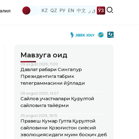
KZ
QZ
РУ
EN
中文
ق ز
ЎЗ
аҳлил
Мавзуга оид
09 avgust 2026, 11:00
Давлат раҳбари Сингапур
Президентига табрик
телеграммасини йўллади
06 avgust 2026, 14:27
Сайлов участкалари Қурултой
сайловига тайёрми
05 avgust 2026, 18:15
Правеш Кумар Гупта Қурултой
сайловини Қозоғистон сиёсий
эволюциясидаги муҳим босқич деб