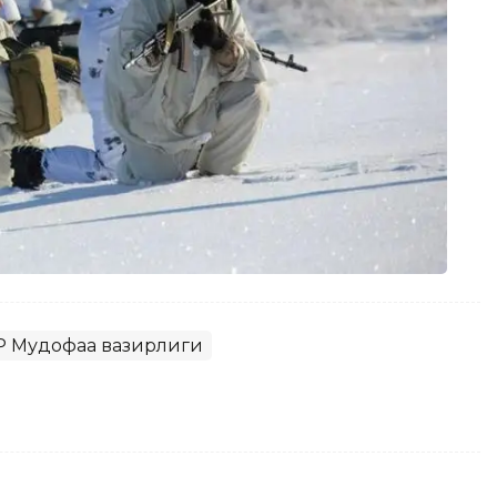
ҚР Мудофаа вазирлиги