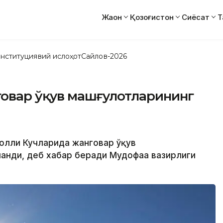
Жаҳон
Қозоғистон
Сиёсат
Т
нституциявий ислоҳот
Сайлов-2026
нговар ўқув машғулотларининг
уролли Кучларида жанговар ўқув
анди, деб хабар беради Мудофаа вазирлиги