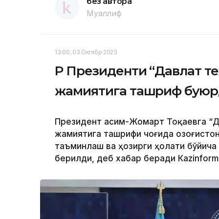
без автора
Муаллиф
13:00, 03 Октябр 2023
ҚР Президенти “Давлат т
жамиятига ташриф бую
Президент Қасим-Жомарт Тоқаевга “Д
жамиятига ташрифи чоғида Қозоғисто
таъминлаш ва ҳозирги ҳолати бўйича
берилди, деб хабар беради Каzinform