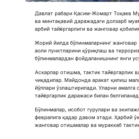
Давлат раҳбари Қасим-Жомарт Тоқаев Му
ва минтақавий даражадаги долзарб муам
ҳарбий тайёргарлиги ва жанговар қобил
Жорий йилда бўлинмаларнинг жанговар т
аҳоли пунктларини қўриқлаш ва террор
бўлинмалардан фойдаланишнинг янги ус
Аскарлар отишма, тактик тайёргарлик в
чиқадилар. Майдонда ҳаракат қилиш мал
йўллари ўзлаштирилади. Уларни амалга
тайёргарлик даражаси билан белгиланад
Бўлинмалар, ҳисобот гуруҳлари ва экипа
февралига қадар давом этади. Ҳарбий ў
жанговар отишмалар ва мураккаб такти