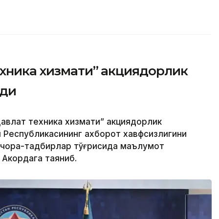
ехника хизмати” акциядорлик
рди
авлат техника хизмати” акциядорлик
н Республикасининг ахборот хавфсизлигини
 чора-тадбирлар тўғрисида маълумот
 Акордага таяниб.