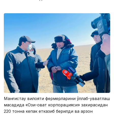
Манғистау вилояти фермерларини қўллаб-қувватлаш
мақсадида «Озиқ-овқат корпорацияси» захирасидан
220 тонна кепак етказиб берилди ва арзон