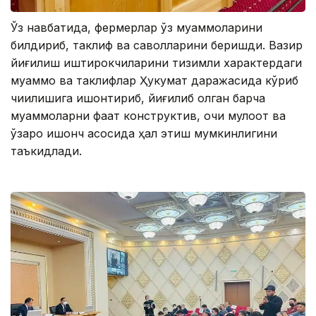
Ўз навбатида, фермерлар ўз муаммоларини
билдириб, таклиф ва саволларини беришди. Вазир
йиғилиш иштирокчиларини тизимли характердаги
муаммо ва таклифлар Ҳукумат даражасида кўриб
чиқилишига ишонтириб, йиғилиб қолган барча
муаммоларни фақат конструктив, очиқ мулоқот ва
ўзаро ишонч асосида ҳал этиш мумкинлигини
таъкидлади.