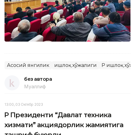
Асосий янгилик
Қишлоқ хўжалиги
ҚР Қишлоқ хў
без автора
Муаллиф
13:00, 03 Октябр 2023
ҚР Президенти “Давлат техника
хизмати” акциядорлик жамиятига
ташриф буюрди