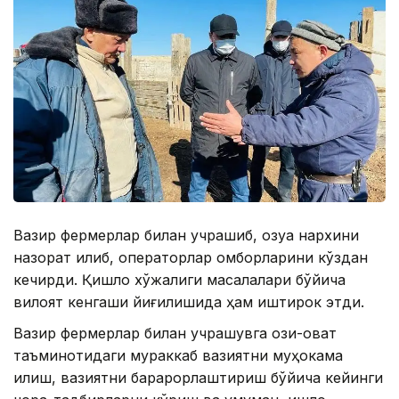
Вазир фермерлар билан учрашиб, озуқа нархини
назорат қилиб, операторлар омборларини кўздан
кечирди. Қишлоқ хўжалиги масалалари бўйича
вилоят кенгаши йиғилишида ҳам иштирок этди.
Вазир фермерлар билан учрашувга озиқ-овқат
таъминотидаги мураккаб вазиятни муҳокама
қилиш, вазиятни барқарорлаштириш бўйича кейинги