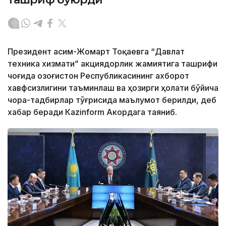
Президент Қасим-Жомарт Тоқаевга “Давлат
техника хизмати” акциядорлик жамиятига ташрифи
чоғида Қозоғистон Республикасининг ахборот
хавфсизлигини таъминлаш ва ҳозирги ҳолати бўйича
чора-тадбирлар тўғрисида маълумот берилди, деб
хабар беради Каzinform Акордага таяниб.