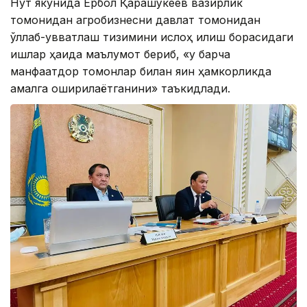
Нутқ якунида Ербол Қарашўкеев вазирлик
томонидан агробизнесни давлат томонидан
қўллаб-қувватлаш тизимини ислоҳ қилиш борасидаги
ишлар ҳақида маълумот бериб, «у барча
манфаатдор томонлар билан яқин ҳамкорликда
амалга оширилаётганини» таъкидлади.