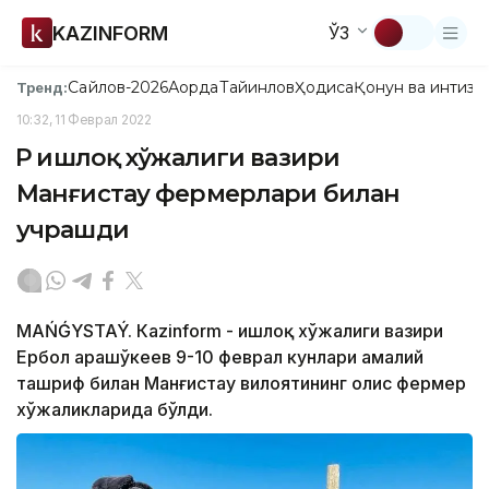
KAZINFORM
ЎЗ
Сайлов-2026
Ақорда
Тайинлов
Ҳодиса
Қонун ва интизо
Тренд:
10:32, 11 Феврал 2022
ҚР Қишлоқ хўжалиги вазири
Манғистау фермерлари билан
учрашди
MAŃǴYSTAÝ. Кazinform - Қишлоқ хўжалиги вазири
Ербол Қарашўкеев 9-10 феврал кунлари амалий
ташриф билан Манғистау вилоятининг олис фермер
хўжаликларида бўлди.