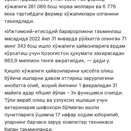
хўжалиги 281 089 бош чорва моллари ва 6 776
якка тартибдаги фермер хўжаликлари олганини
таъкидлади.
«Ижтимоий-иқтисодий барқарорликни таъминлаш
мақсадида 2022 йил 31 январда рўйхатга олинган 71
минг 343 бош қишлоқ хўжалиги ҳайвонларига ёрдам
кўрсатиш учун Қозоғистон ҳукумати захирасидан
663,9 миллион тенге ажратилди», — деди у.
Қишлоқ хўжалиги ҳайвонларини ҳисобга олиш
бўйича ишларни давом эттириш зарурлигини
инобатга олиб, жорий йилнинг 1 февралидан 31
майига қадар «Яшил йўлак – 3» функцияси очилди.
Тўлиқ қамраб олиш ва узлуксиз ишлаши учун
ветеринария шифокори бўлмаган аҳоли
пунктларига қўшимча 17 нафар ходим юборилиб,
уларнинг барчаси зарур компютер техникаси
билан таъминланди.