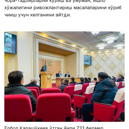
чора-тадбирларни кўриш ва умуман, қишлоқ
хўжалигини ривожлантириш масалаларини кўриб
чиқиш учун келганини айтди.
Ербол Қарашўкеев ўтган йили 733 фермер