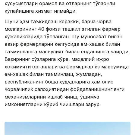
хусусиятлари қорамол ва отларнинг тўлақонли
кўпайишига хизмат қилмайди.
Шуни ҳам таъкидлаш керакки, барча чорва
молларининг 40 фоизи ташкил этилган фермер
хўжаликларида тўпланган. Шу муносабат билан
вазир фермерларни келгусида ем-хашак билан
таъминлашга масъулият билан ёндашишга чақирди.
Вазирнинг сўзларига кўра, маҳаллий ижро
ҳокимияти органлари ва фермерлар ёз мавсумида
ем-хашак билан таъминлаш, жумладан,
республиканинг бошқа ҳудудларига ҳам олис
чорвачилик салоҳиятидан фойдаланишнинг янги
механизмларини ишлаб чиқиш, қўшимча
имкониятларни кўриб чиқишлари зарур.