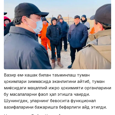
Вазир ем-хашак билан таъминлаш туман
ҳокимлари зиммасида эканлигини айтиб, туман
миқёсидаги маҳаллий ижро ҳокимияти органларини
бу масалаларни фаол ҳал этишга чақирди.
Шунингдек, уларнинг бевосита функционал
вазифаларини бажаришга бефарқлиги қайд этилди.