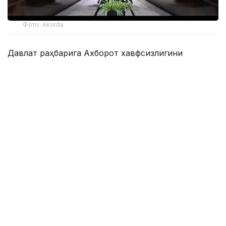
Фото: Akorda
Давлат раҳбарига Ахборот хавфсизлигини
таъминлаш миллий мувофиқлаштириш маркази,
Телекоммуникация тармоқларини бошқариш
маркази, Компьютер ҳодисаларига қарши курашиш
миллий хизмати ва Зарарли кодларни ўрганиш
маркази фаолиятининг жараёни ва натижалари
кўрсатилди.
Президентга жорий йилнинг 9 ойи давомида
давлат органлари ва муҳим объектлар
ресурсларига 163,4 миллион киберҳужумнинг
бартараф этилгани маълум қилинди.
Қасим-Жомарт Тоқаев мамлакат ахборот
инфратузилмасининг барқарор ишлашини