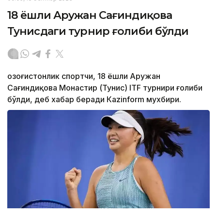
18 ёшли Аружан Сағиндиқова
Тунисдаги турнир ғолиби бўлди
Қозоғистонлик спортчи, 18 ёшли Аружан
Сағиндиқова Монастир (Тунис) ITF турнири ғолиби
бўлди, деб хабар беради Каzinform мухбири.