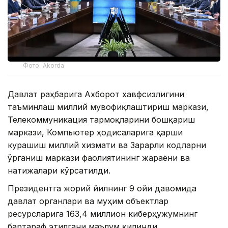
Фото: Akorda
Давлат раҳбарига Ахборот хавфсизлигини
таъминлаш миллий мувофиқлаштириш маркази,
Телекоммуникация тармоқларини бошқариш
маркази, Компьютер ҳодисаларига қарши
курашиш миллий хизмати ва Зарарли кодларни
ўрганиш маркази фаолиятининг жараёни ва
натижалари кўрсатилди.
Президентга жорий йилнинг 9 ойи давомида
давлат органлари ва муҳим объектлар
ресурсларига 163,4 миллион киберҳужумнинг
бартараф этилгани маълум қилинди.