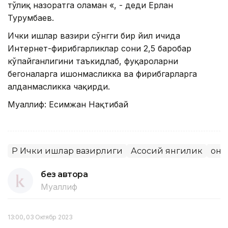
тўлиқ назоратга оламан «, - деди Ерлан
Турғумбаев.
Ички ишлар вазири сўнгги бир йил ичида
Интернет-фирибгарликлар сони 2,5 баробар
кўпайганлигини таъкидлаб, фуқароларни
бегоналарга ишонмасликка ва фирибгарларга
алданмасликка чақирди.
Муаллиф: Есимжан Нақтибай
ҚР Ички ишлар вазирлиги
Асосий янгилик
Қону
без автора
Муаллиф
13:00, 03 Октябр 2023