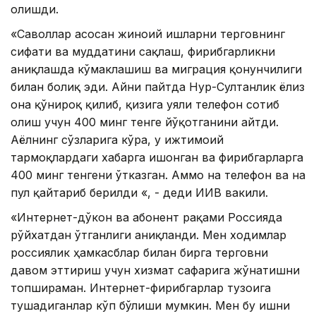
олишди.
«Саволлар асосан жиноий ишларни терговнинг
сифати ва муддатини сақлаш, фирибгарликни
аниқлашда кўмаклашиш ва миграция қонунчилиги
билан боғлиқ эди. Айни пайтда Нур-Султанлик ёлғиз
она қўнғироқ қилиб, қизига уяли телефон сотиб
олиш учун 400 минг тенге йўқотганини айтди.
Аёлнинг сўзларига кўра, у ижтимоий
тармоқлардаги хабарга ишонган ва фирибгарларга
400 минг тенгени ўтказган. Аммо на телефон ва на
пул қайтариб берилди «, - деди ИИВ вакили.
«Интернет-дўкон ва абонент рақами Россияда
рўйхатдан ўтганлиги аниқланди. Мен ходимлар
россиялик ҳамкасблар билан бирга терговни
давом эттириш учун хизмат сафарига жўнатишни
топшираман. Интернет-фирибгарлар тузоғига
тушадиганлар кўп бўлиши мумкин. Мен бу ишни