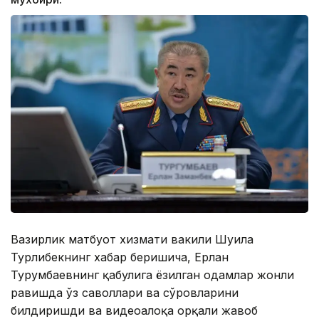
Вазирлик матбуот хизмати вакили Шуғила
Турлибекнинг хабар беришича, Ерлан
Турғумбаевнинг қабулига ёзилган одамлар жонли
равишда ўз саволлари ва сўровларини
билдиришди ва видеоалоқа орқали жавоб