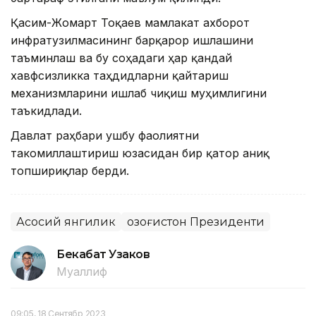
Қасим-Жомарт Тоқаев мамлакат ахборот
инфратузилмасининг барқарор ишлашини
таъминлаш ва бу соҳадаги ҳар қандай
хавфсизликка таҳдидларни қайтариш
механизмларини ишлаб чиқиш муҳимлигини
таъкидлади.
Давлат раҳбари ушбу фаолиятни
такомиллаштириш юзасидан бир қатор аниқ
топшириқлар берди.
Асосий янгилик
Қозоғистон Президенти
Бекабат Узаков
Муаллиф
09:05, 18 Сентябр 2023