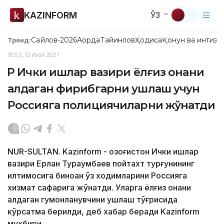
KAZINFORM
ЎЗ
Сайлов-2026
Ақорда
Тайинлов
Ҳодиса
Қонун ва интизо
Тренд:
15:53, 12 Июл 2021
ҚР Ички ишлар вазири ёлғиз онани
алдаган фирибгарни ушлаш учун
Россияга полициячиларни жўнатди
NUR-SULTAN. Kazinform - Қозоғистон Ички ишлар
вазири Ерлан Тураумбаев пойтахт турғунининг
илтимосига биноан ўз ходимларини Россияга
хизмат сафарига жўнатди. Уларга ёлғиз онани
алдаган гумонланувчини ушлаш тўғрисида
кўрсатма берилди, деб хабар беради Kazinform
мухбири.