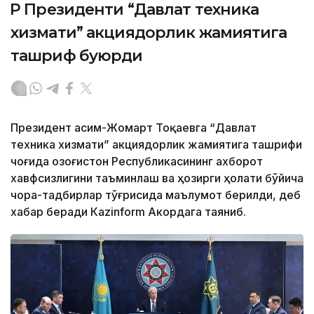
ҚР Президенти “Давлат техника
хизмати” акциядорлик жамиятига
ташриф буюрди
Президент Қасим-Жомарт Тоқаевга “Давлат
техника хизмати” акциядорлик жамиятига ташрифи
чоғида Қозоғистон Республикасининг ахборот
хавфсизлигини таъминлаш ва ҳозирги ҳолати бўйича
чора-тадбирлар тўғрисида маълумот берилди, деб
хабар беради Каzinform Акордага таяниб.