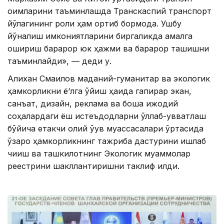
оқимларини таъминлашда Транскаспий транспорт
йўлагининг роли ҳам ортиб бормоқда. Ушбу
йўналиш имкониятларини биргаликда амалга
ошириш барқарор юк ҳажми ва барқарор ташишни
таъминлайди», — деди у.
Алихан Смаилов маданий-гуманитар ва экологик
ҳамкорликни ё‘лга қўйиш ҳақида гапирар экан,
санъат, дизайн, реклама ва бошқа ижодий
соҳалардаги ёш истеъдодларни қўллаб-қувватлаш
бўйича етакчи олий ўқув муассасалари ўртасида
ўзаро ҳамкорликнинг тажриба дастурини ишлаб
чиқиш ва ташкилотнинг Экологик муаммолар
реестрини шакллантиришни таклиф қилди.