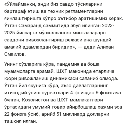
«Ўйлайманки, энди биз савдо тўсиқларини
бартараф этиш ва техник регламентларни
яқинлаштиришга кўпроқ эътибор қаратишимиз керак.
Ўтган Самарқанд саммитида қабул қилинган 2023-
2025 йилларга мўлжалланган минтақалараро
савдони ривожлантириш режаси ана шундай
амалий қадамлардан биридир», — деди Алихан
Смаилов.
Унинг сўзларига кўра, пандемия ва бошқа
муаммоларга қарамай, ШҲТ маконида етарлича
юқори ривожланиш динамикаси сақланиб қолмоқда.
Ўтган йил якунига кўра, аъзо давлатларнинг
иқтисодий ўсиш суръатлари 4 фоиздан 9 фоизгача
бўлган, Қозоғистон ва ШҲТ мамлакатлари
ўртасидаги умумий товар айирбошлаш ҳажми эса
22 фоизга ўсиб, қарийб 51 миллиард долларни
ташкил қилган.