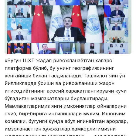
«Бугун ШҲТ жадал ривожланаётган халқаро
платформа бўлиб, бу унинг географиясининг
кенгайиши билан тасдиқланади. Ташкилот яқин ўн
йилликларда ўсиши ва ривожланиши жаҳон
иқтисодиётининг асосий ҳаракатлантирувчи кучи
бўладиган мамлакатларни бирлаштиради.
Мамлакатларимиз янги имкониятлар ойналарини
очиб, бир-бирига интилишлари муҳим. Ишончим
комилки, бугунги кунда қабул қилинаётган қарорлар,
имзоланаётган ҳужжатлар ҳамкорлигимизни