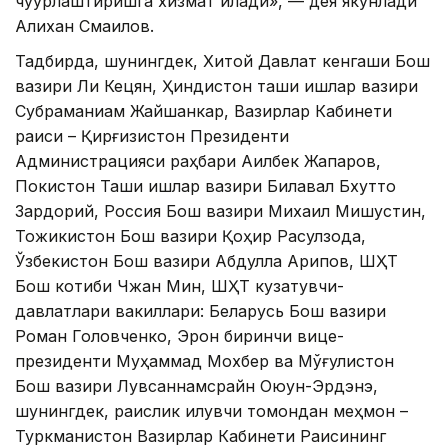
чуқурлаштиришга хизмат қилади», — дея якунлади
Алихан Смаилов.
Тадбирда, шунингдек, Хитой Давлат кенгаши Бош
вазири Ли Кецян, Ҳиндистон ташқи ишлар вазири
Субраманиам Жайшанкар, Вазирлар Кабинети
раиси – Қирғизистон Президенти
Администрацияси раҳбари Ақилбек Жапаров,
Покистон Ташқи ишлар вазири Билавал Бхутто
Зардорий, Россия Бош вазири Михаил Мишустин,
Тожикистон Бош вазири Қоҳир Расулзода,
Ўзбекистон Бош вазири Абдулла Арипов, ШҲТ
Бош котиби Чжан Мин, ШҲТ кузатувчи-
давлатлари вакиллари: Беларусь Бош вазири
Роман Головченко, Эрон биринчи вице-
президенти Муҳаммад Мохбер ва Мўғулистон
Бош вазири Лувсаннамсрайн Оюун-Эрдэнэ,
шунингдек, раислик қилувчи томондан меҳмон –
Туркманистон Вазирлар Кабинети Раисининг