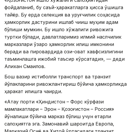
фойдаланиб, бу саъй-ҳаракатларга ҳисса қўшишга
тайёр. Бу ерда селекция ва уруғчилик соҳасида
ҳамкорлик дастурини ишлаб чиқиш муҳим қадам
бўлиши мумкин. Бу қишлоқ хўжалиги ривожига
туртки бўлади, давлатларимиз илмий наслчилик
марказлари ўзаро ҳамкорлик қилиш имконини
беради ва пировардида озиқ-овқат хавфсизлигини
таъминлашга ижобий таъсир кўрсатади», — деди
Алихан Смаилов.
Бош вазир истиқболли транспорт ва транзит
йўлакларини ривожлантириш бўйича ҳамкорликда
ҳаракат қилишга чақирди.
«Ақтау порти «Ҳиндистон – Форс кўрфази
мамлакатлари – Эрон – Қозоғистон – Россия»
йўналиши бўйича марказ бўлиш учун етарли
салоҳиятга эга. Замонавий шароитда Европа,
Марказий Осиё ва Хитой ўртасидаги транзит