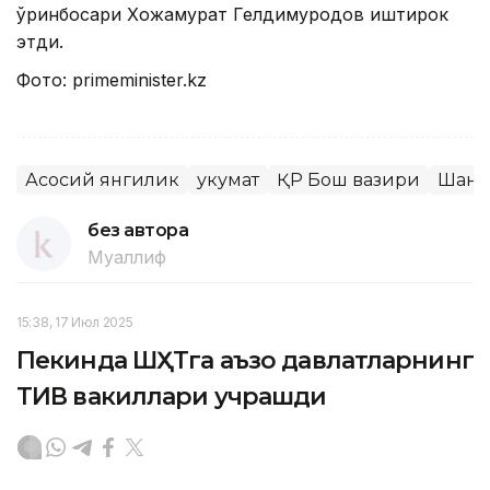
ўринбосари Хожамурат Гелдимуродов иштирок
этди.
Фото: primeminister.kz
Асосий янгилик
Ҳукумат
ҚР Бош вазири
Шанх
без автора
Муаллиф
15:38, 17 Июл 2025
Пекинда ШҲТга аъзо давлатларнинг
ТИВ вакиллари учрашди