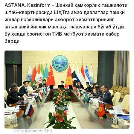
ASTANA. Kazinform – Шанхай ҳамкорлик ташкилоти
штаб-квартирасида ШҲТга аъзо давлатлар ташқи
ишлар вазирликлари ахборот хизматларининг
анъанавий йиллик маслаҳатлашувлари бўлиб ўтди.
Бу ҳақда Қозоғистон ТИВ матбуот хизмати хабар
берди.
Фото: Қозоғистон ТИВ