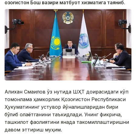
Қозоғистон Бош вазири матбуот хизматига таяниб.
Алихан Смаилов ўз нутқида ШҲТ доирасидаги кўп
томонлама ҳамкорлик Қозоғистон Республикаси
Ҳукуматининг устувор йўналишларидан бири
бўлиб қолаётганини таъкидлади. Унинг фикрича,
ташкилот фаолиятини янада такомиллаштиришни
давом эттириш муҳим.