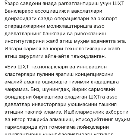
Ўзаро савдони янада рағбатлантириш учун ШҲТ
Банклараро ассоциацияси ваколатлари
доирасидаги савдо операциялари ва экспорт
операцияларини молиялаштиришга аъзо
давлатларнинг банклари ва ривожланиш
институтларини жалб этиш муҳим аҳамиятга эга.
Илгари сармоя ва юқори технологияларни жалб
этиш зарурлиги қайта-қайта таъкидланган.
«Биз ШҲТ технопарклари ва инновацион
кластерлари пулини яратиш концепциясини
амалий амалга оширишга тизимли ёндашишга
чақирамиз. Биз, шунингдек, йирик сармоявий
фондларни бирлаштира оладиган ШҲТга аъзо
давлатлар инвесторлари уюшмасини ташкил
этишни таклиф қиламиз. Ишбилармонлик ахбороти
ва илғор тажриба алмашиш, иқтисодиётнинг муҳим
тармоқларида кўп томонлама лойиҳаларни
шакллантириш унинг фаолиятидаги устувор