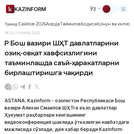
KAZINFORM
ЎЗ
Сайлов-2026
Ақорда
Тайинлов
Ҳодиса
Қонун ва интизо
Тренд:
18:24, 01 Ноябр 2022
ҚР Бош вазири ШҲТ давлатларини
озиқ-овқат хавфсизлигини
таъминлашда саъй-ҳаракатларни
бирлаштиришга чақирди
ASTANA. Kazinform - Қозоғистон Республикаси Бош
вазири Алихан Смаилов ШҲТга аъзо давлатлар
Ҳукумат раҳбарлари кенгашининг
видеоконференция шаклида ўтказилган навбатдаги
мажлисида сўзлади, дея хабар беради Кazinform