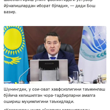
йўналишлардан иборат бўлади», — деди Бош
вазир.
Шунингдек, у озиқ-овқат хавфсизлигини таъминлаш
бўйича келишилган чора-тадбирларни амалга
ошириш муҳимлигини таъкидлади.
«Қозоғистон қишлоқ хўжалиги салоҳиятидан