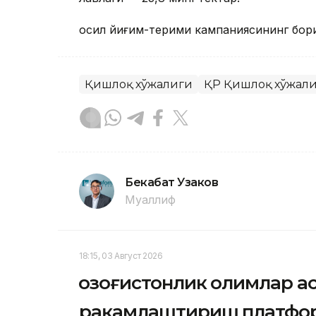
Ҳосил йиғим-терими кампаниясининг бор
Қишлоқ хўжалиги
ҚР Қишлоқ хўжали
Бекабат Узаков
Муаллиф
18:15, 03 Август 2026
Қозоғистонлик олимлар 
рақамлаштириш платфо