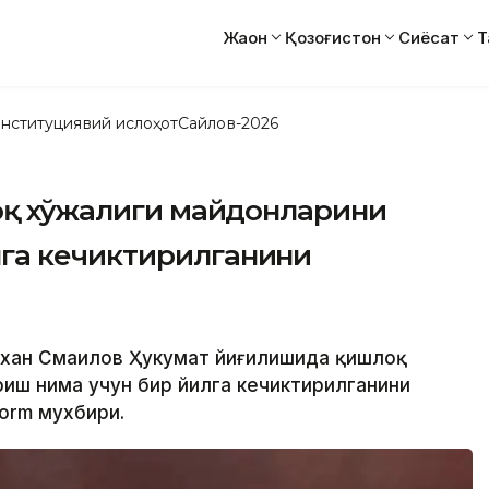
Жаҳон
Қозоғистон
Сиёсат
Т
нституциявий ислоҳот
Сайлов-2026
лоқ хўжалиги майдонларини
га кечиктирилганини
лихан Смаилов Ҳукумат йиғилишида қишлоқ
иш нима учун бир йилга кечиктирилганини
orm мухбири.