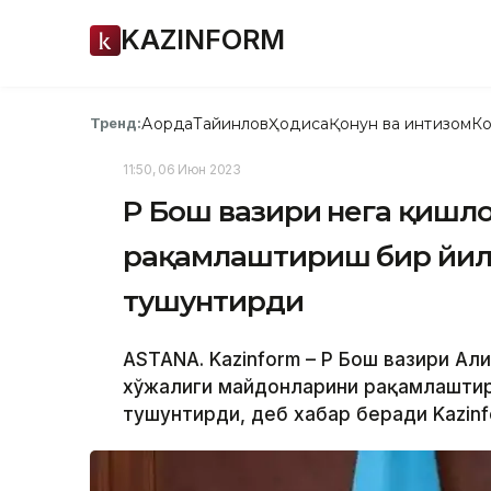
KAZINFORM
Ақорда
Тайинлов
Ҳодиса
Қонун ва интизом
Ко
Тренд:
11:50, 06 Июн 2023
ҚР Бош вазири нега қиш
рақамлаштириш бир йил
тушунтирди
ASTANA. Kazinform – ҚР Бош вазири А
хўжалиги майдонларини рақамлаштир
тушунтирди, деб хабар беради Kazinf