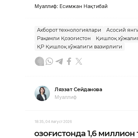
Муаллиф: Есимжан Нақтибай
Ахборот технологиялари
Асосий янг
Рақамли Қозоғистон
Қишлоқ хўжали
ҚР Қишлоқ хўжалиги вазирлиги
Ляззат Сейданова
Муаллиф
18:35, 04 Август 2026
Қозоғистонда 1,6 миллион