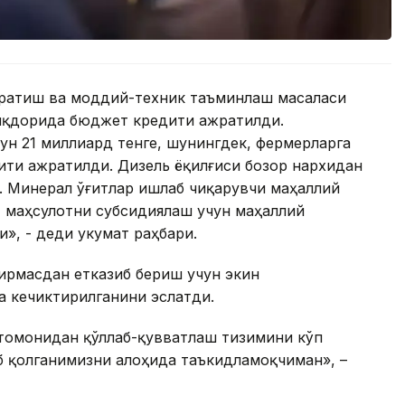
жратиш ва моддий-техник таъминлаш масаласи
миқдорида бюджет кредити ажратилди.
н 21 миллиард тенге, шунингдек, фермерларга
дити ажратилди. Дизель ёқилғиси бозор нархидан
и. Минерал ўғитлар ишлаб чиқарувчи маҳаллий
, маҳсулотни субсидиялаш учун маҳаллий
, - деди Ҳукумат раҳбари.
ирмасдан етказиб бериш учун экин
 кечиктирилганини эслатди.
 томонидан қўллаб-қувватлаш тизимини кўп
б қолганимизни алоҳида таъкидламоқчиман», –