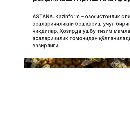
ASTANА. Кazinform – Қозоғистонлик о
асаларичиликни бошқариш учун бирин
чиқдилар. Ҳозирда ушбу тизим мамла
асаларичилик томонидан қўлланилади
вазирлиги.