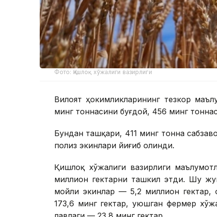
Фото: Қишлоқ хўжалиги вазирлиги
Вилоят ҳокимликларининг тезкор маълу
минг тоннасини буғдой, 456 минг тонна
Бундан ташқари, 411 минг тонна сабзаво
полиз экинлари йиғиб олинди.
Қишлоқ хўжалиги вазирлиги маълумотл
миллион гектарни ташкил этди. Шу жу
мойли экинлар — 5,2 миллион гектар, 
173,6 минг гектар, уюшган фермер хўж
лавлаги — 23,8 минг гектар.