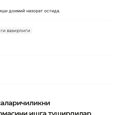
иши доимий назорат остида.
ги вазирлиги
асаларичиликни
рмасини ишга туширдилар