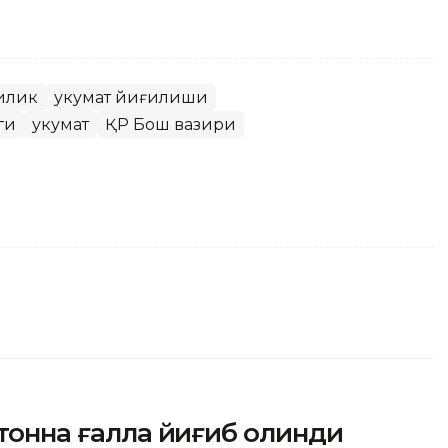
илик
Ҳукумат йиғилиши
ги
Ҳукумат
ҚР Бош вазири
 тонна ғалла йиғиб олинди