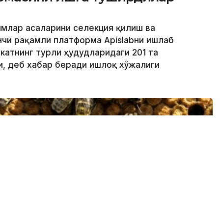
лимлар асаларини селекция қилиш ва
чи рақамли платформа Apislabни ишлаб
катнинг турли ҳудудларидаги 201 та
, деб хабар беради Қишлоқ хўжалиги