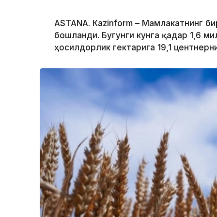
ASTANА. Кazinform – Мамлакатнинг б
бошланди. Бугунги кунга қадар 1,6 ми
ҳосилдорлик гектарига 19,1 центнерн