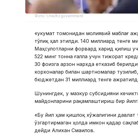
Фото: t.me/Kzgovernment
«Ҳукумат томонидан молиявий маблағ а
тўлиқ ҳал этилди. 140 миллиард тенге 
Маҳсулотларни форвард харид қилиш учу
522 минг тонна ғалла учун тижорат кре
30 фоизга арзон нархда етказиб берилд
корхоналар билан шартномалар тузилиб
бюджетдан 31 миллиард тенге ажратилди»
Шунингдек, у мазкур субсидияни кечикт
майдонларини рақамлаштириш бир йилга
«Бу йил ҳам қишлоқ хўжалигини давлат
ўзгартирмаган ҳолда имкон қадар сақла
дейди Алихан Смаилов.