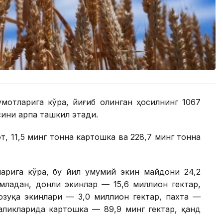
мотларига кўра, йиғиб олинган ҳосилнинг 1067
сини арпа ташкил этади.
т, 11,5 минг тонна картошка ва 228,7 минг тонна
арига кўра, бу йил умумий экин майдони 24,2
младан, донли экинлар — 15,6 миллион гектар,
озуқа экинлари — 3,0 миллион гектар, пахта —
аликларида картошка — 89,9 минг гектар, қанд