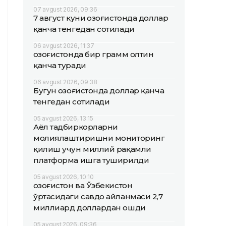
07 avgust 2026, 09:36
7 август куни Қозоғистонда доллар
қанча тенгедан сотилади
06 avgust 2026, 11:37
Қозоғистонда бир грамм олтин
қанча туради
06 avgust 2026, 09:38
Бугун Қозоғистонда доллар қанча
тенгедан сотилади
05 avgust 2026, 13:15
Аёл тадбиркорларни
молиялаштиришни мониторинг
қилиш учун миллий рақамли
платформа ишга туширилди
05 avgust 2026, 10:10
Қозоғистон ва Ўзбекистон
ўртасидаги савдо айланмаси 2,7
миллиард доллардан ошди
05 avgust 2026, 09:36