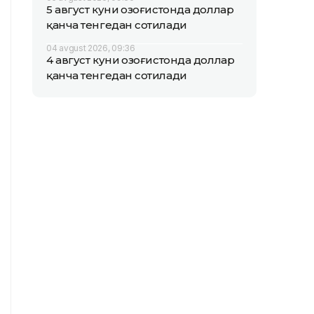
5 август куни Қозоғистонда доллар
қанча тенгедан сотилади
04 avgust 2026, 09:36
4 август куни Қозоғистонда доллар
қанча тенгедан сотилади