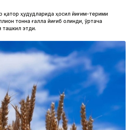
ир қатор ҳудудларида ҳосил йиғим-терими
ллион тонна ғалла йиғиб олинди, ўртача
и ташкил этди.