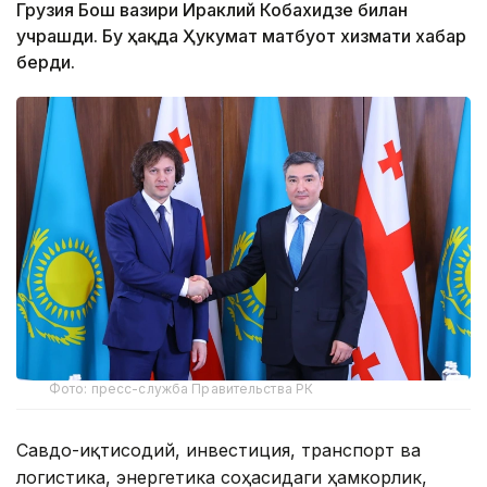
Грузия Бош вазири Ираклий Кобахидзе билан
учрашди. Бу ҳақда Ҳукумат матбуот хизмати хабар
берди.
Фото: пресс-служба Правительства РК
Савдо-иқтисодий, инвестиция, транспорт ва
логистика, энергетика соҳасидаги ҳамкорлик,