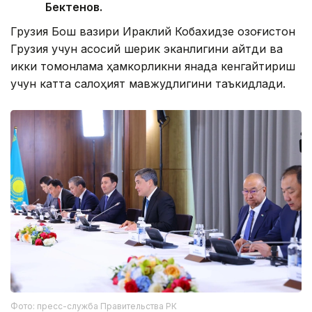
Бектенов.
Грузия Бош вазири Ираклий Кобахидзе Қозоғистон
Грузия учун асосий шерик эканлигини айтди ва
икки томонлама ҳамкорликни янада кенгайтириш
учун катта салоҳият мавжудлигини таъкидлади.
Фото: пресс-служба Правительства РК