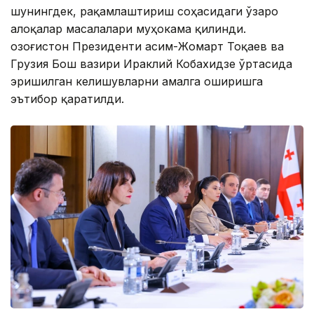
шунингдек, рақамлаштириш соҳасидаги ўзаро
алоқалар масалалари муҳокама қилинди.
Қозоғистон Президенти Қасим-Жомарт Тоқаев ва
Грузия Бош вазири Ираклий Кобахидзе ўртасида
эришилган келишувларни амалга оширишга
эътибор қаратилди.