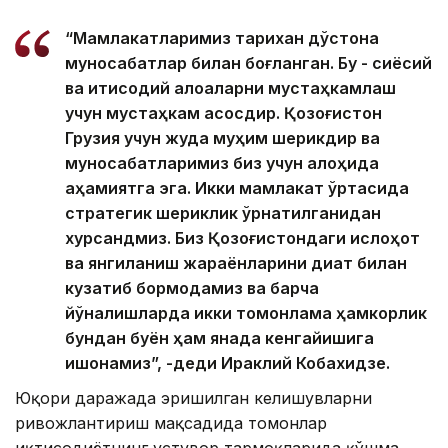
“Мамлакатларимиз тарихан дўстона
муносабатлар билан боғланган. Бу - сиёсий
ва иқтисодий алоқаларни мустаҳкамлаш
учун мустаҳкам асосдир. Қозоғистон
Грузия учун жуда муҳим шерикдир ва
муносабатларимиз биз учун алоҳида
аҳамиятга эга. Икки мамлакат ўртасида
стратегик шериклик ўрнатилганидан
хурсандмиз. Биз Қозоғистондаги ислоҳот
ва янгиланиш жараёнларини диққат билан
кузатиб бормоқдамиз ва барча
йўналишларда икки томонлама ҳамкорлик
бундан буён ҳам янада кенгайишига
ишонамиз”, -деди Ираклий Кобахидзе.
Юқори даражада эришилган келишувларни
ривожлантириш мақсадида томонлар
иқтисодиётнинг устувор тармоқларида қўшма