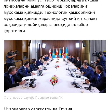
лойиҳаларни амалга ошириш чораларини
муҳокама қилишди. Технологик ҳамкорликни
муҳокама қилиш жараёнида сунъий интеллект
соҳасидаги лойиҳаларга алоҳида эътибор
қаратилди.
Фото: пресс-служба Правительства РК
Музокаралар Қозоғистон ва Грузия