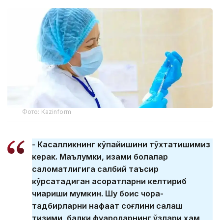
Фото: Kazinform
- Касалликнинг кўпайишини тўхтатишимиз
керак. Маълумки, қизамиқ болалар
саломатлигига салбий таъсир
кўрсатадиган асоратларни келтириб
чиқариши мумкин. Шу боис чора-
тадбирларни нафақат соғлиқни сақлаш
тизими, балки фуқароларнинг ўзлари ҳам