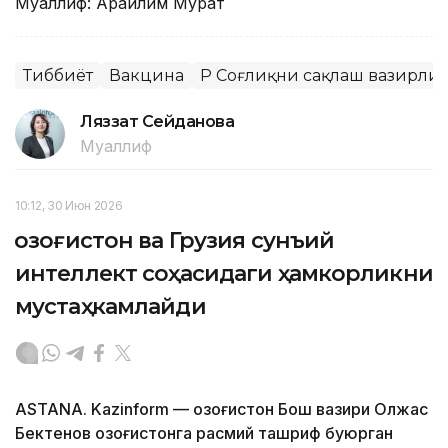
Муаллиф: Арайлим Мурат
Тиббиёт
Вакцина
ҚР Соғлиқни сақлаш вазирли
Ляззат Сейданова
Муаллиф
10:12, 30 Июн 2026
Қозоғистон ва Грузия сунъий
интеллект соҳасидаги ҳамкорликни
мустаҳкамлайди
ASTANA. Kazinform — Қозоғистон Бош вазири Олжас
Бектенов Қозоғистонга расмий ташриф буюрган