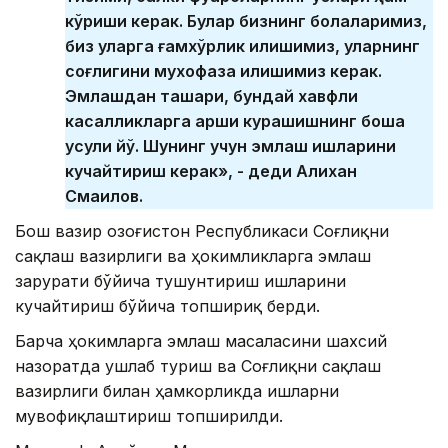
кўриши керак. Булар бизнинг болаларимиз,
биз уларга ғамхўрлик қилишимиз, уларнинг
соғлигини мухофаза қилишимиз керак.
Эмлашдан ташқари, бундай хавфли
касалликларга қарши курашишнинг бошқа
усули йўқ. Шунинг учун эмлаш ишларини
кучайтириш керак», - деди Алихан
Смаилов.
Бош вазир Қозоғистон Республикаси Соғлиқни
сақлаш вазирлиги ва ҳокимликларга эмлаш
зарурати бўйича тушунтириш ишларини
кучайтириш бўйича топшириқ берди.
Барча ҳокимларга эмлаш масаласини шахсий
назоратда ушлаб туриш ва Соғлиқни сақлаш
вазирлиги билан ҳамкорликда ишларни
мувофиқлаштириш топширилди.