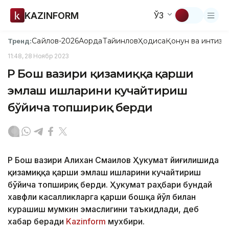
KAZINFORM
ЎЗ
Сайлов-2026
Ақорда
Тайинлов
Ҳодиса
Қонун ва интизо
Тренд:
11:48, 28 Ноябр 2023
ҚР Бош вазири қизамиққа қарши
эмлаш ишларини кучайтириш
бўйича топшириқ берди
ҚР Бош вазири Алихан Смаилов Ҳукумат йиғилишида
қизамиққа қарши эмлаш ишларини кучайтириш
бўйича топшириқ берди. Ҳукумат раҳбари бундай
хавфли касалликларга қарши бошқа йўл билан
курашиш мумкин эмаслигини таъкидлади, деб
хабар беради
Kazinform
мухбири.