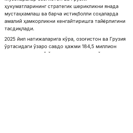
ҳукуматларининг стратегик шерикликни янада
мустаҳкамлаш ва барча истиқболли соҳаларда
амалий ҳамкорликни кенгайтиришга тайёрлигини
тасдиқлади.
2025 йил натижаларига кўра, Қозоғистон ва Грузия
ўртасидаги ўзаро савдо ҳажми 184,5 миллион
долларни, жорий йил январь-апрель ойларида эса
53 миллион долларни ташкил этди. Бугунги кунда
Қозоғистон бозорида Грузия иштирокидаги 600 дан
ортиқ компания фаолият юритмоқда, Астана
халқаро молия маркази платформасида 14 та
ташкилот рўйхатдан ўтган.
Грузия
Савдо
Иқтисодиёт
Ҳукумат
ҚР Бош ва
Ляззат Сейданова