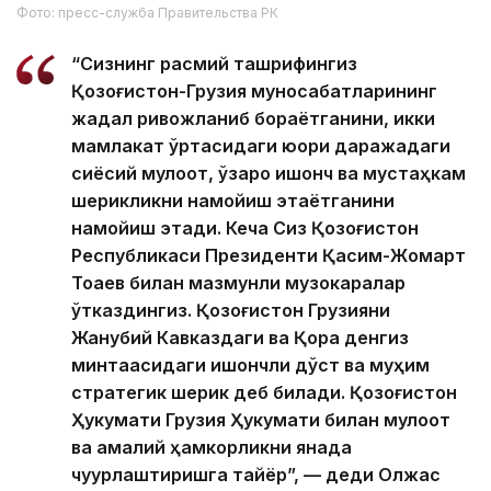
Фото: пресс-служба Правительства РК
“Сизнинг расмий ташрифингиз
Қозоғистон-Грузия муносабатларининг
жадал ривожланиб бораётганини, икки
мамлакат ўртасидаги юқори даражадаги
сиёсий мулоқот, ўзаро ишонч ва мустаҳкам
шерикликни намойиш этаётганини
намойиш этади. Кеча Сиз Қозоғистон
Республикаси Президенти Қасим-Жомарт
Тоқаев билан мазмунли музокаралар
ўтказдингиз. Қозоғистон Грузияни
Жанубий Кавказдаги ва Қора денгиз
минтақасидаги ишончли дўст ва муҳим
стратегик шерик деб билади. Қозоғистон
Ҳукумати Грузия Ҳукумати билан мулоқот
ва амалий ҳамкорликни янада
чуқурлаштиришга тайёр”, — деди Олжас