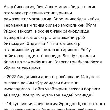
Агар билсангиз, биз Ислом инқилобидан олдин
атом электр станциясини қуришни
режалаштирмаган эдик. Бироқ инқилобдан кейин
Германия ва Япония билан ҳамкорликни йўлга
қўйдик. Ниҳоят, Россия билан ҳамкорликда
Бушерда атом электр станциясини қуриб
битказдик. Энди яна 4 та атом электр
станциясини қуриш режалаштирилган. Ушбу
лойиҳалар тадқиқот босқичида. Биз бу борадаги
билим ва тажрибамизни Қозоғистон билан баҳам
кўришга тайёрмиз.
– 2022 йилда икки давлат раҳбарлари 14 кунлик
визасиз режим тўғрисидаги битимни
имзоладилар. 1 ойга узайтириш режаси борлиги
айтилди. Ҳозир бу музокара қандай босқичда?
– 14 кунлик визасиз режим Эрондан Қозоғистонга
ва Қозоғистондан Эронга келаётган сайёҳлар