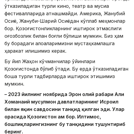
ўтказиладиган турли кино, театр ва мусиқа
фестивалларида қатнашмайди. Америка, Жанубий
Осиё, Жануби-Шарқий Осиёдан кўплаб меҳмонлар
бор. Қозоғистонликларнинг иштирок этмаслиги
қоғозбозлик билан боғлиқ бўлиши мумкин. Биз ҳам
бу борадаги алоқаларимизни мустаҳкамлашга
ҳаракат қилишимиз керак.
Бу йил Жаҳон кўчманчилар ўйинлари
Қозоғистонда бўлиб ўтади. Бу ерда ўтказиладиган
бошқа турли тадбирларда иштирок этишимиз
мумкин.
– 2023 йилнинг ноябрида Эрон олий раҳбари Али
Хоманаий мусулмон давлатларининг Исроил
билан яқин савдосини танқид қилган эди. Улар
орасида Қозоғистон ҳам бор. Илтимос,
бошлиқларингизнинг бу танқидини тушунтириб
беринг.