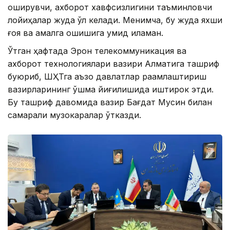
оширувчи, ахборот хавфсизлигини таъминловчи
лойиҳалар жуда қўл келади. Менимча, бу жуда яхши
ғоя ва амалга ошишига умид қиламан.
Ўтган ҳафтада Эрон телекоммуникация ва
ахборот технологиялари вазири Алматига ташриф
буюриб, ШҲТга аъзо давлатлар рақамлаштириш
вазирларининг қўшма йиғилишида иштирок этди.
Бу ташриф давомида вазир Бағдат Мусин билан
самарали музокаралар ўтказди.