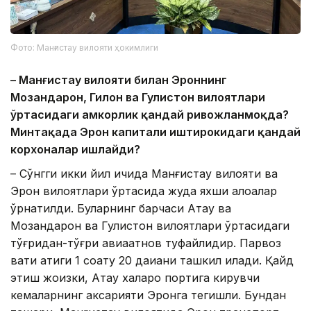
Фото: Манғистау вилояти ҳокимлиги
– Манғист
ау вилояти билан Эроннинг
Мозандарон, Гилон ва Гулистон вилоятлари
ўртасидаги ҳамкорлик қандай ривожланмоқда?
Минтақада Эрон капитали иштирокидаги қандай
корхоналар ишлайди?
– Сўнгги икки йил ичида Манғистау вилояти ва
Эрон вилоятлари ўртасида жуда яхши алоқалар
ўрнатилди. Буларнинг барчаси Ақтау ва
Мозандарон ва Гулистон вилоятлари ўртасидаги
тўғридан-тўғри авиақатнов туфайлидир. Парвоз
вақти атиги 1 соату 20 дақиқани ташкил қилади. Қайд
этиш жоизки, Ақтау халқаро портига кирувчи
кемаларнинг аксарияти Эронга тегишли. Бундан