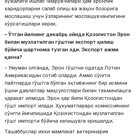
хўжалиги ишлаб чиқарувчилари ҳам эронлик
харидорларни сақлаб қолиш ва жаҳон бозорига
мослашиш учун ўзларининг мослашувчанлигини
кўрсатишлари керак.
– Ўтган йилнинг декабр
ь ойида Қозоғистон Эрон
билан музлатилган гўштни экспорт қилиш
бўйича шартнома тузган эди. Экспорт ҳажми
қанча?
– Умуман олганда, Эрон гўштни одатда Лотин
Америкасидан сотиб оларди. Аммо сўнгги
пайтларда гўштга бўлган эҳтиёжнинг бир қисмини
қўшни давлатлар маҳсулотлари билан таъминлашга
ҳаракат қилмоқда. Эрон ҳар йили Қозоғистондан
гўшт импорт қилади. Ҳукуматлараро комиссиянинг
сўнгги йиғилишида Қозоғистондан музлатилган
гўшт импорти бўйича келишувга эришилди.
Ташаббуслар икки мамлакат ветеринария