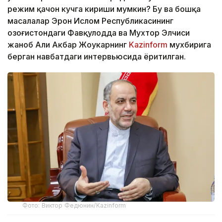
режим қачон кучга кириши мумкин? Бу ва бошқа
масалалар Эрон Ислом Республикасининг
Қозоғистондаги Фавқулодда ва Мухтор Элчиси
жаноб Али Акбар Жоукарнинг
Kazinform
мухбирига
берган навбатдаги интервьюсида ёритилган.
Фото: Виктор Федюнин/Kazinform