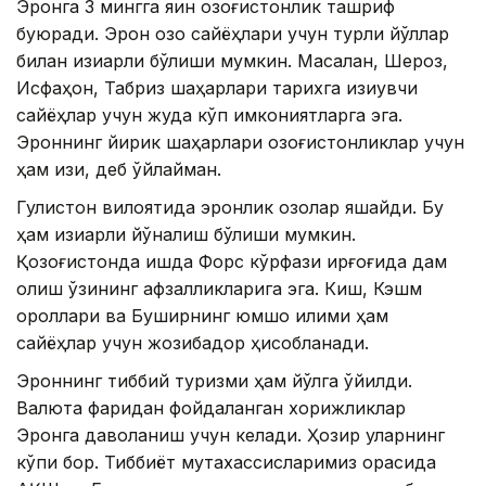
Эронга 3 мингга яқин қозоғистонлик ташриф
буюради. Эрон қозоқ сайёҳлари учун турли йўллар
билан қизиқарли бўлиши мумкин. Масалан, Шероз,
Исфаҳон, Табриз шаҳарлари тарихга қизиқувчи
сайёҳлар учун жуда кўп имкониятларга эга.
Эроннинг йирик шаҳарлари қозоғистонликлар учун
ҳам қизиқ, деб ўйлайман.
Гулистон вилоятида эронлик қозоқлар яшайди. Бу
ҳам қизиқарли йўналиш бўлиши мумкин.
Қозоғистонда қишда Форс кўрфази қирғоғида дам
олиш ўзининг афзалликларига эга. Киш, Кэшм
ороллари ва Буширнинг юмшоқ иқлими ҳам
сайёҳлар учун жозибадор ҳисобланади.
Эроннинг тиббий туризми ҳам йўлга қўйилди.
Валюта фарқидан фойдаланган хорижликлар
Эронга даволаниш учун келади. Ҳозир уларнинг
кўпи бор. Тиббиёт мутахассисларимиз орасида