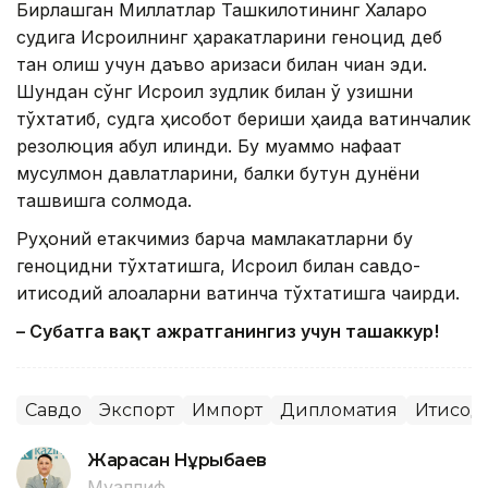
Бирлашган Миллатлар Ташкилотининг Халқаро
судига Исроилнинг ҳаракатларини геноцид деб
тан олиш учун даъво аризаси билан чиққан эди.
Шундан сўнг Исроил зудлик билан ўқ узишни
тўхтатиб, судга ҳисобот бериши ҳақида вақтинчалик
резолюция қабул қилинди. Бу муаммо нафақат
мусулмон давлатларини, балки бутун дунёни
ташвишга солмоқда.
Руҳоний етакчимиз барча мамлакатларни бу
геноцидни тўхтатишга, Исроил билан савдо-
иқтисодий алоқаларни вақтинча тўхтатишга чақирди.
– Суҳбатга вақт ажратганингиз учун ташаккур!
Савдо
Экспорт
Импорт
Дипломатия
Иқтисод
Жарасқан Нұрыбаев
Муаллиф