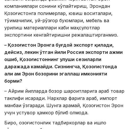
компаниялари сонини кўпайтириш, Эрондан
Қозоғистонга полимерлар, ювиш воситалари,
тўқимачилик, уй-рўзғор буюмлари, мебель ва
қурилиш материаллари каби маҳсулотлар
экспортини кенгайтиришни режалаштирганмиз.
– Қозоғистон Эронга буғдой экспорт қилади,
дейсиз, лекин ўтган йили Россия экспорти ҳажми
ошиб, Қозоғистоннинг улуши сезиларли
даражада камайди. Сизнингча, Қозоғистонда
ҳали ҳам Эрон бозорини эгаллаш имконияти
борми?
– Айрим йилларда бозор шароитларига қараб товар
таклифи қисқаради. Нархлар фарқига қараб, импорт
манбаи ўзгаради. Шунга қарамай, Қозоғистон Эрон
учун устувор ҳамкор бўлиб қолмоқда.
Бироқ, қозоғистонлик тадбиркорлар ва қишлоқ