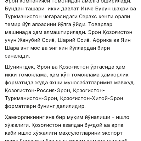
Эрон компанияси томонидан амалга оширилади.
Бундан ташқари, икки давлат Инче Бурун шаҳри ва
Туркманистон чегарасидаги Серахс кенти орқали
темир йўл алоқасини йўлга қўйди. Товарлар
машинада ҳам алмаштирилади. Эрон Қозоғистон
учун Жанубий Осиё, Шарқий Осиё, Африка ва Яқин
Шарққа энг мос ва энг яқин йўллардан бири
саналади.
Шунингдек, Эрон ва Қозоғистон ўртасида ҳам
икки томонлама, ҳам кўп томонлама ҳамкорлик
форматида жуда яхши муносабатларимиз мавжуд.
Қозоғистон-Россия-Эрон, Қозоғистон-
Туркманистон-Эрон, Қозоғистон-Хитой-Эрон
форматлари бунинг далилидир.
Ҳамкорликнинг яна бир муҳим йўналиши – қишлоқ
хўжалиги. Қозоғистон азалдан буғдой ва арпа
каби қишлоқ хўжалиги маҳсулотларини экспорт
қилиш борасида биз учун муҳим ҳамкор саналиб