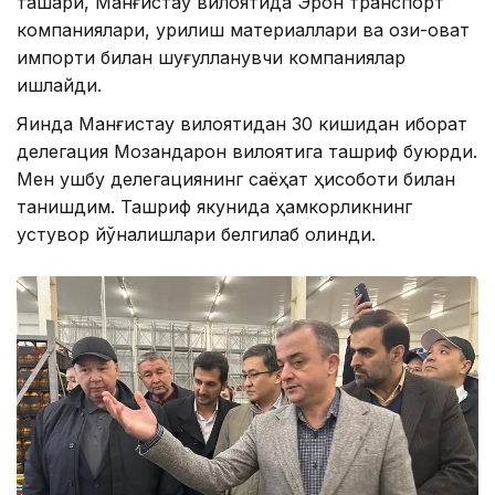
ташқари, Манғистау вилоятида Эрон транспорт
компаниялари, қурилиш материаллари ва озиқ-овқат
импорти билан шуғулланувчи компаниялар
ишлайди.
Яқинда Манғистау вилоятидан 30 кишидан иборат
делегация Мозандарон вилоятига ташриф буюрди.
Мен ушбу делегациянинг саёҳат ҳисоботи билан
танишдим. Ташриф якунида ҳамкорликнинг
устувор йўналишлари белгилаб олинди.