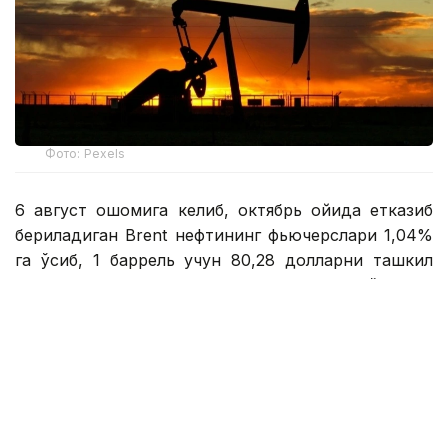
Фото: Pexels
6 август оқшомига келиб, октябрь ойида етказиб
бериладиган Brent нефтининг фьючерслари 1,04%
га ўсиб, 1 баррель учун 80,28 долларни ташкил
этди. АҚШнинг WTI нефти 0,81% га ўсиб, 1
баррель учун 75,83 долларни ташкил этди.
Reuters маълумотларига кўра, инвесторлар Эрон
ва Ўмон ўртасидаги музокаралар ҳақидаги
маълумотларни эҳтиёткорлик билан
кузатмоқдалар. Бозор иштирокчилари ҳар қандай
потенциал келишувлар қисқа муддатда геосиёсий