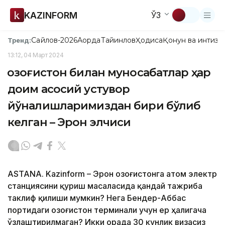
KAZINFORM
ЎЗ
Сайлов-2026
Ақорда
Тайинлов
Ҳодиса
Қонун ва интизо
Тренд:
13:12, 04 Март 2024
Қозоғистон билан муносабатлар ҳар
доим асосий устувор
йўналишларимиздан бири бўлиб
келган – Эрон элчиси
ASTANA. Kazinform – Эрон Қозоғистонга атом электр
станциясини қуриш масаласида қандай тажриба
таклиф қилиши мумкин? Нега Бендер-Аббас
портидаги Қозоғистон терминали учун ер ҳалигача
ўзлаштирилмаган? Икки орада 30 кунлик визасиз