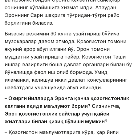
сонининг кўпайишига хизмат қилди. Ақтаудан
Эроннинг Сари шаҳрига тўғридан-тўғри рейс
борлигини биласиз.
Визасиз режимни 30 кунга узайтириш бўйича
музокаралар давом этмоқда. Қозоғистон томони
якуний қарор қабул қилгани йўқ. Эрон томони
муддатни узайтиришга тайёр. Қозоғистон Ташқи
ишлар вазирлиги бошқа давлат органлари билан бу
йўналишда фаол иш олиб бормоқда. Умид
қиламанки, келишув икки давлат консулларининг
навбатдаги учрашувида қабул қилинади.
– Охирги йилларда Эронга қанча қозоғистонлик
келгани ҳақида маълумот борми? Сизнингча,
Эрон қозоғистонлик сайёҳлар учун қайси
жиҳатлари билан қизиқ бўлиши мумкин?
– Қозоғистон маълумотларига кўра, ҳар йили