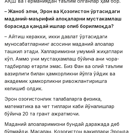
АҚШ ва Германиядан таълим олганлар ҳам бор.
– Жаноб элчи, Эрон ва Қозоғистон ўртасидаги
маданий-маърифий алоқаларни мустаҳкамлаш
борасида қандай ишлар олиб борилмоқда?
– Айтиш керакки, икки давлат ўртасидаги
муносабатларнинг асосини маданий алоқалар
ташкил этади. Халқларимизни умумий жиҳатлари
кўп. Аммо уни мустаҳкамлаш бўйича аниқ чора-
тадбирлар етарли эмас. Биз Фан ва олий таълим
вазирлиги билан ҳамкорликни йўлга қўйдик ва
академик ҳамкорликни ривожлантиришга
келишиб олдик.
Эрон қозоғистонлик талабаларга физика,
математика ва чет тиллари каби йўналишлар
бўйича 20 та грант ажратмоқчи.
Маданий алоқаларимизни бундай даражада деб
бўлмайди. Масалан, Қозоғистон вакиллари Эронда