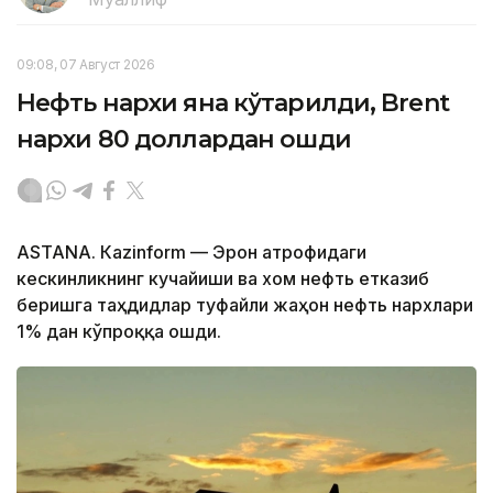
09:08, 07 Август 2026
Нефть нархи яна кўтарилди, Brent
нархи 80 доллардан ошди
ASTANА. Кazinform — Эрон атрофидаги
кескинликнинг кучайиши ва хом нефть етказиб
беришга таҳдидлар туфайли жаҳон нефть нархлари
1% дан кўпроққа ошди.