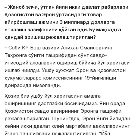
– Жаноб элчи, ўтган йили икки давлат раҳбарлари
Қозоғистон ва Эрон ўртасидаги товар
айирбошлаш ҳажмини 3 миллиард долларга
етказиш вазифасини қўйган эди. Бу мақсадга
қандай эришиш режалаштирилган?
– Собиқ ҚР Бош вазири Алихан Смаиловнинг
Теҳронга сўнгги ташрифидан сўнг савдо-
иқтисодий алоқаларни ошириш бўйича йўл харитаси
ишлаб чиқилди. Ушбу ҳужжат Эрон ва Қозоғистон
ҳукуматлараро комиссиясининг 19-йиғилиши
доирасида имзоланди.
Ҳозир биз ушбу йўл харитасини амалга
оширишнинг дастлабки босқичидамиз. Яқин орада
Қозоғистон савдо вазирининг Эронга ташрифи
режалаштирилган. Шунингдек, Эрон Янги йилидан
кейин икки давлат олий мартабали вакилларининг
ўзаро ташрифлари режалаштирилган. “Йўл