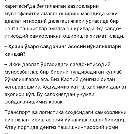
харитаси”да белгиланган вазифаларни
муваффақиятли амалга ошириш мақсадида икки
давлат иқтисодий делегациялари ўртасида бир
нечта ташрифлар амалга оширилади. Бу савдо-
иқтисодий ҳамкорликни оширишга хизмат қилади.
– Ҳозир ўзаро савдонинг асосий йўналишлари
қандай?
– Икки давлат ўртасидаги савдо-иқтисодий
муносабатлар бир-бирини тўлдирадиган кўплаб
йўналишларга эга. Биз Каспий денгизи билан
чегарадошмиз. Ҳудудимиз катта, ҳар икки давлат
аҳолиси кўп. Бу салоҳиятдан унумли
фойдаланишимиз керак.
Транспорт ва логистика соҳасидаги ҳамкорликни
ривожлантириш асосий йўналишлардан биридир.
Ақтау портида денгиз ташишнинг асосий қисми