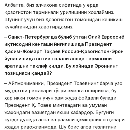
Албатта, биз элчихона сифатида у ерда
Қозоғистон терминали қурилишини хоҳлаймиз.
Шунинг учун биз Қозоғистон томонидан кечикиш
кучайганидан хавотирдамиз.
– Санкт-Петербургда бўлиб ўтган Олий Евроосиё
иқтисодий кенгаши йиғилишида Президент
Қ
асим-Жомарт Тоқаев Россия-Қозоғистон-Эрон
йўналишида оптик толали алоқа тармоғини
яратишни таклиф қилди. Бу лойиҳада Эроннинг
позицияси қандай?
– Айтмоқчиманки, Президент Тоқаевнинг барча узоқ
муддатли режалари тўғри амалга оширилса, бу
ҳар икки томон учун ҳам жуда фойдали бўлади.
Президент Қ. Тоқаев минтақадаги ва умуман
жаҳондаги вазиятдан яхши хабардор. Бугунги
кунда дунёда алоқа ва рақамли ҳамкорлик соҳалари
жадал ривожланмоқда. Шу боис алоқа тезлигини