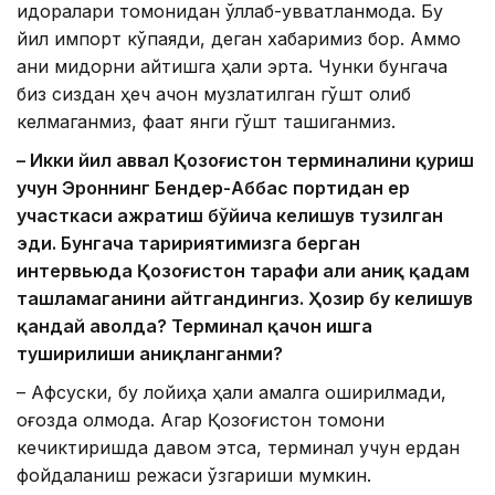
идоралари томонидан қўллаб-қувватланмоқда. Бу
йил импорт кўпаяди, деган хабаримиз бор. Аммо
аниқ миқдорни айтишга ҳали эрта. Чунки бунгача
биз сиздан ҳеч қачон музлатилган гўшт олиб
келмаганмиз, фақат янги гўшт ташиганмиз.
– Икки йил аввал Қозоғистон терминалини қуриш
учун Эроннинг Бендер-Аббас портидан ер
участкаси ажратиш бўйича келишув тузилган
эди. Бунгача таҳририятимизга берган
интерв
ьюда
Қозоғистон тарафи ҳали аниқ қадам
ташламаганини айтгандингиз. Ҳозир бу келишув
қандай аҳволда? Терминал қачон ишга
туширилиши аниқланганми?
– Афсуски, бу лойиҳа ҳали амалга оширилмади,
қоғозда қолмоқда. Агар Қозоғистон томони
кечиктиришда давом этса, терминал учун ердан
фойдаланиш режаси ўзгариши мумкин.