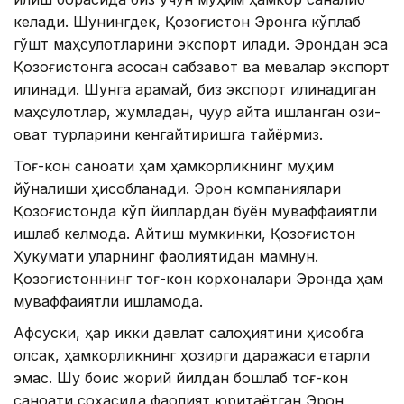
келади. Шунингдек, Қозоғистон Эронга кўплаб
гўшт маҳсулотларини экспорт қилади. Эрондан эса
Қозоғистонга асосан сабзавот ва мевалар экспорт
қилинади. Шунга қарамай, биз экспорт қилинадиган
маҳсулотлар, жумладан, чуқур қайта ишланган озиқ-
овқат турларини кенгайтиришга тайёрмиз.
Тоғ-кон саноати ҳам ҳамкорликнинг муҳим
йўналиши ҳисобланади. Эрон компаниялари
Қозоғистонда кўп йиллардан буён муваффақиятли
ишлаб келмоқда. Айтиш мумкинки, Қозоғистон
Ҳукумати уларнинг фаолиятидан мамнун.
Қозоғистоннинг тоғ-кон корхоналари Эронда ҳам
муваффақиятли ишламоқда.
Афсуски, ҳар икки давлат салоҳиятини ҳисобга
олсак, ҳамкорликнинг ҳозирги даражаси етарли
эмас. Шу боис жорий йилдан бошлаб тоғ-кон
саноати соҳасида фаолият юритаётган Эрон