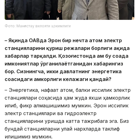
Фото: Манғистау вилояти ҳокимлиги
– Яқинда ОАВда Эрон бир нечта атом электр
станцияларини қуриш режалари борлиги ҳақида
хабарлар тарқалди. Қозоғистонда ҳам бу соҳада
имкониятлар ўрганилаётганидан хабарингиз
бор. Сизнингча, икки давлатнинг энергетика
соҳасидаги ҳамкорлиги келажаги қандай?
– Энергетика, нафақат атом, балки иссиқлик электр
станциялари соҳасида ҳам жуда яхши ҳамкорлик
қилиб, фикр алмашишимиз мумкин. Эрон иссиқлик
электр станциялари ва гидроэлектр
станцияларини қуришда катта тажрибага эга. Биз
бундай станцияларни қулай нархларда таклиф
қилишимиз мумкин.