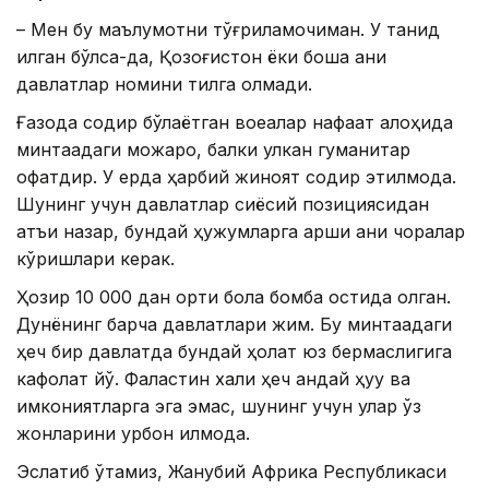
– Мен бу маълумотни тўғриламоқчиман. У танқид
қилган бўлса-да, Қозоғистон ёки бошқа аниқ
давлатлар номини тилга олмади.
Ғазода содир бўлаётган воқеалар нафақат алоҳида
минтақадаги можаро, балки улкан гуманитар
офатдир. У ерда ҳарбий жиноят содир этилмоқда.
Шунинг учун давлатлар сиёсий позициясидан
қатъи назар, бундай ҳужумларга қарши аниқ чоралар
кўришлари керак.
Ҳозир 10 000 дан ортиқ бола бомба остида қолган.
Дунёнинг барча давлатлари жим. Бу минтақадаги
ҳеч бир давлатда бундай ҳолат юз бермаслигига
кафолат йўқ. Фаластин халқи ҳеч қандай ҳуқуқ ва
имкониятларга эга эмас, шунинг учун улар ўз
жонларини қурбон қилмоқда.
Эслатиб ўтамиз, Жанубий Африка Республикаси