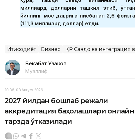
кўра, ташқи савдо айланмаси 114,1
миллиард долларни ташкил этиб, ўтган
йилнинг мос даврига нисбатан 2,6 фоизга
(111,3 миллиард доллар) етди.
Иқтисодиёт
Бизнес
ҚР Савдо ва интеграция ва
Бекабат Узаков
Муаллиф
10:36, 08 Август 2026
2027 йилдан бошлаб режали
аккредитация баҳолашлари онлайн
тарзда ўтказилади