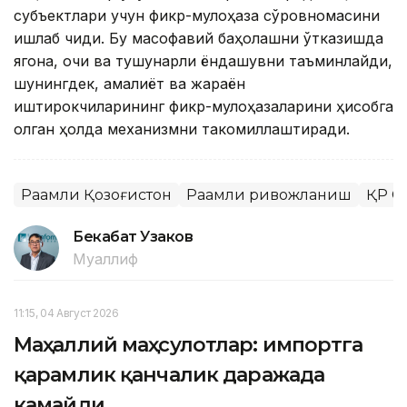
субъектлари учун фикр-мулоҳаза сўровномасини
ишлаб чиқди. Бу масофавий баҳолашни ўтказишда
ягона, очиқ ва тушунарли ёндашувни таъминлайди,
шунингдек, амалиёт ва жараён
иштирокчиларининг фикр-мулоҳазаларини ҳисобга
олган ҳолда механизмни такомиллаштиради.
Рақамли Қозоғистон
Рақамли ривожланиш
ҚР С
Бекабат Узаков
Муаллиф
11:15, 04 Август 2026
Маҳаллий маҳсулотлар: импортга
қарамлик қанчалик даражада
камайди