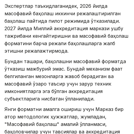
Экспертлар таъкидлаганидек, 2026 йилда
масофавий баҳолаш иккинчи режалаштирилган
баҳолаш пайтида пилот режимида ўтказилади.
2027 йилда Миллий аккредитация маркази ушбу
тажрибани кенгайтиришни ва масофавий баҳолаш
форматини барча режали баҳолашларга жалб
этишни режалажтирмоқда.
Бундан ташқари, баҳолашни масофавий форматда
ўтказиш мажбурий эмас. Бундай механизм фақат
белгиланган мезонларга жавоб берадиган ва
масофавий ўзаро таъсир учун зарур техник
имкониятларга эга бўлган аккредитация
субъектларига нисбатан қўлланилади.
Янги форматни амалга ошириш учун Марказ бир
қатор методологик ҳужжатлар, жумладан,
"Масофавий баҳолаш" амалий қўлланмаси,
баҳоловчилар учун тавсиялар ва аккредитация