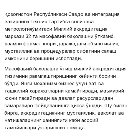
Қозоғистон Республикаси Савдо ва интеграция
вазирлиги Техник тартибга соли шва
метрологияқўмитаси Миллий аккредитация
маркази 32 та масофавий баҳолашни ўтказиб,
рақамли формат юқори даражадаги объективлик,
мустақиллик ва процедуралар сифатини сақлаш
имконини беришини исботлади.
Масофавий баҳолашга ўтиш миллий аккредитация
тизимини рақамлаштиришнинг кейинги босқичи
бўлди. Янги механизм бизнес учун вақт ва
ташкилий харажатларни камайтиради, маъмурий
юкни пасайтиради ва давлат ресурсларидан
самаралироқ фойдаланишга ҳисса қўшади. Шу билан
бирга, аккредитациянинг мустақиллик, ваколат ва
натижаларнинг ҳақиқийлиги каби асосий
тамойиллари ўзгаришсиз қолмоқда.