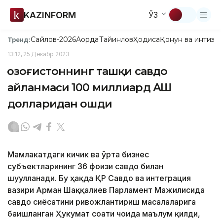
KAZINFORM
ЎЗ
Сайлов-2026
Ақорда
Тайинлов
Ҳодиса
Қонун ва интизо
Тренд:
13:12, 25 Декабр 2023
Қозоғистоннинг ташқи савдо
айланмаси 100 миллиард АҚШ
долларидан ошди
Мамлакатдаги кичик ва ўрта бизнес
субъектларининг 36 фоизи савдо билан
шуғулланади. Бу ҳақда ҚР Савдо ва интеграция
вазири Арман Шаққалиев Парламент Мажилисида
савдо сиёсатини ривожлантириш масалаларига
бағишланган Ҳукумат соати чоғида маълум қилди,