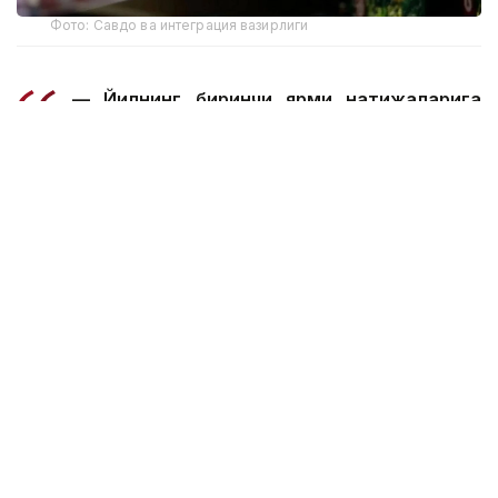
Фото: Савдо ва интеграция вазирлиги
— Йилнинг биринчи ярми натижаларига
кўра, ички савдо айланмаси ҳажми 36,2
триллион тенгени ташкил этди, бу 15,3
фоизга ўсишдир. Асосий ўсиш озиқ-овқат
сегменти томонидан таъминланди. Унинг
ўсиши тахминан 30 фоизни ташкил этди.
Маҳаллий қишлоқ хўжалиги ишлаб
чиқарувчиларининг ташқи бозорлардаги
мавқеи ҳам мустаҳкамланмоқда. Январь-
май ойлари натижаларига кўра, озиқ-
овқат экспорти 34,4 фоизга ўсди ва 1,6
миллиард АҚШ долларини ташкил этди, —
деди А. Шаққалиев.
Унинг сўзларига кўра, импортга қарамлик камайди.