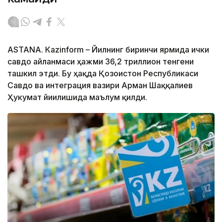
ASTANА. Кazinform – Йилнинг биринчи ярмида ички
савдо айланмаси ҳажми 36,2 триллион тенгени
ташкил этди. Бу ҳақда Қозоғистон Республикаси
Савдо ва интеграция вазири Арман Шаққалиев
Ҳукумат йиғилишида маълум қилди.