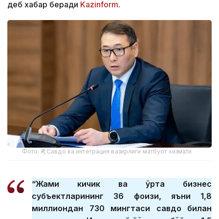
деб хабар беради
Kazinform
.
Фото: ҚР Савдо ва интеграция вазирлиги матбуот хизмати
“Жами кичик ва ўрта бизнес
субъектларининг 36 фоизи, яъни 1,8
миллиондан 730 мингтаси савдо билан