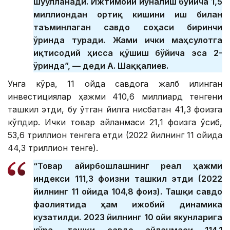
шуғулланади. Ижтимоий йўналиш бўйича 1,5
миллиондан ортиқ кишини иш билан
таъминлаган савдо соҳаси биринчи
ўринда туради. Жами ички маҳсулотга
иқтисодий ҳисса қўшиш бўйича эса 2-
ўринда”, — деди А. Шаққалиев.
Унга кўра, 11 ойда савдога жалб қилинган
инвестициялар ҳажми 410,6 миллиард тенгени
ташкил этди, бу ўтган йилга нисбатан 41,3 фоизга
кўпдир. Ички товар айланмаси 21,1 фоизга ўсиб,
53,6 триллион тенгега етди (2022 йилнинг 11 ойида
44,3 триллион тенге).
“Товар айирбошлашнинг реал ҳажми
индекси 111,3 фоизни ташкил этди (2022
йилнинг 11 ойида 104,8 фоиз). Ташқи савдо
фаолиятида ҳам ижобий динамика
кузатилди. 2023 йилнинг 10 ойи якунларига