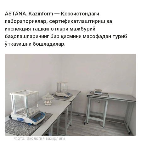
ASTANА. Кazinform — Қозоғистондаги
лабораториялар, сертификатлаштириш ва
инспекция ташкилотлари мажбурий
баҳолашларининг бир қисмини масофадан туриб
ўтказишни бошладилар.
Фото: Экология вазирлиги