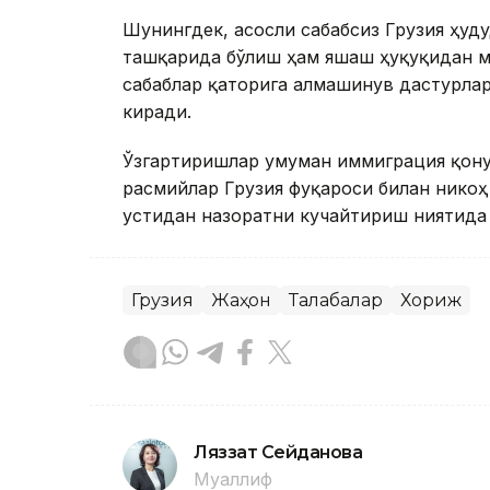
Шунингдек, асосли сабабсиз Грузия ҳуд
ташқарида бўлиш ҳам яшаш ҳуқуқидан м
сабаблар қаторига алмашинув дастурла
киради.
Ўзгартиришлар умуман иммиграция қону
расмийлар Грузия фуқароси билан нико
устидан назоратни кучайтириш ниятида 
Грузия
Жаҳон
Талабалар
Хориж
Ляззат Сейданова
Муаллиф