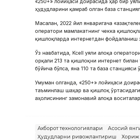
«250+» лойиҳаси доирасида ҳар бир уя
ҳудудларини қамраб олган база станция
Масалан, 2022 йил январигача «Қазақтел
оператори мамлакатнинг чекка қишлоқла
қишлоқларда интернетдан фойдаланиш ҳ
Ўз навбатида, Kcell уяли алоқа оператор
орқали 213 та қишлоқни интернет билан
бўйича бўлса, яна 110 та база станцияс
Умуман олганда, «250+» лойиҳаси доир
таъминлаш шаҳар ва қишлоқ ўртасидаги
аҳолисининг замонавий алоқа воситала
Ахборот технологиялари
Асосий янг
Ҳудудларни ривожлантириш
Хориж