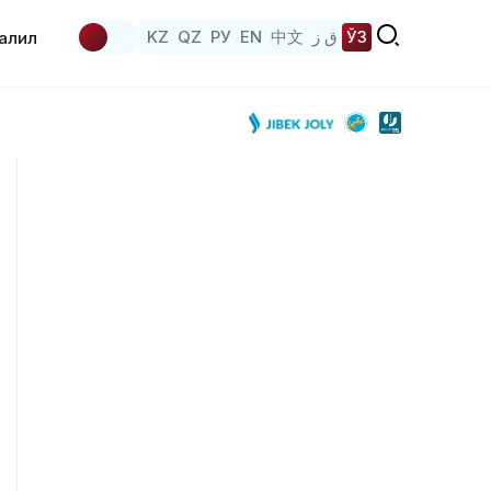
KZ
QZ
РУ
EN
中文
ق ز
ЎЗ
аҳлил