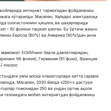
қ жойларида интернет тармоғидан фойдаланиш
жага кўтарилди. Масалан, Халқаро электралоқа
лда Қозоғистоннинг қишлоқ ва шаҳарларида
ил – 92 фоизни ташкил қилган. Бу ўртача жаҳон
лекин Европа (80%) ва Америка (60%)дан анча
а мамлакат ЕОИИнинг барча давлатларидан,
рининг 66 фоизи), Германия (91 фоиз), Франция
%) юқори.
стондаги уяли алоқа операторлари катта сармоя
рмоқда. Масалан, 2020 йилда «250+» дастури
торлар томонидан 250 ва ундан ортиқ аҳоли
и тезликдаги мобил интернетдан фойдаланиш