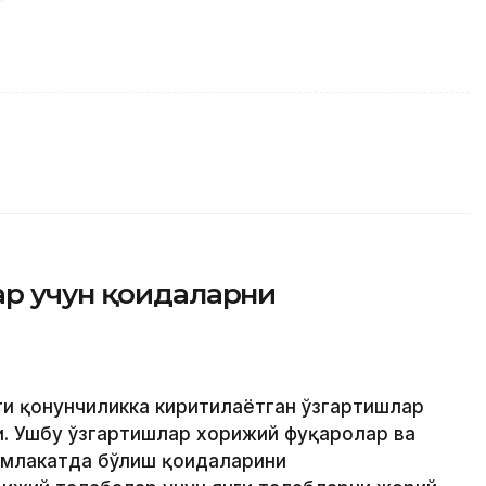
ар учун қоидаларни
ти қонунчиликка киритилаётган ўзгартишлар
. Ушбу ўзгартишлар хорижий фуқаролар ва
амлакатда бўлиш қоидаларини