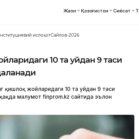
Жаҳон
Қозоғистон
Сиёсат
Т
нституциявий ислоҳот
Сайлов-2026
ойларидаги 10 та уйдан 9 таси
даланади
нг қишлоқ жойларидаги 10 та уйдан 9 таси
ҳақда малумот finprom.kz сайтида эълон