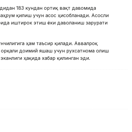
удидан 183 кундан ортиқ вақт давомида
аҳрум қилиш учун асос ҳисобланади. Асосли
рида иштирок этиш ёки даволаниш зарурати
нчилигига ҳам таъсир қилади. Аввалроқ
ҳ орқали доимий яшаш учун рухсатнома олиш
эканлиги ҳақида хабар қилинган эди.