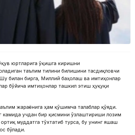
 ўқув юртларига ўқишга киришни
оладиган таълим тилини билишини тасдиқловчи
 Шу билан бирга, Миллий баҳолаш ва имтиҳонлар
лар бўйича имтиҳонлар ташкил этиш ҳуқуқи
аълим жараёнига ҳам қўшимча талаблар қўяди.
нг камида учдан бир қисмини ўзлаштириши лозим
 ортиқ муддатга тўхтатиб турса, бу унинг яшаш
ос бўлади.