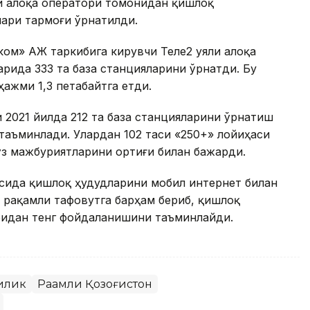
ли алоқа оператори томонидан қишлоқ
лари тармоғи ўрнатилди.
еком» АЖ таркибига кирувчи Теле2 уяли алоқа
рида 333 та база станцияларини ўрнатди. Бу
ажми 1,3 петабайтга етди.
и 2021 йилда 212 та база станцияларини ўрнатиш
 таъминлади. Улардан 102 таси «250+» лойиҳаси
и ўз мажбуриятларини ортиғи билан бажарди.
асида қишлоқ ҳудудларини мобил интернет билан
 рақамли тафовутга барҳам бериб, қишлоқ
ридан тенг фойдаланишини таъминлайди.
илик
Рақамли Қозоғистон