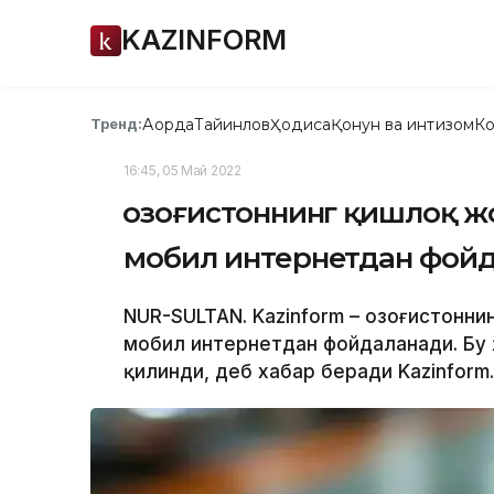
KAZINFORM
Ақорда
Тайинлов
Ҳодиса
Қонун ва интизом
Ко
Тренд:
16:45, 05 Май 2022
Қозоғистоннинг қишлоқ ж
мобил интернетдан фой
NUR-SULTAN. Kazinform – Қозоғистонни
мобил интернетдан фойдаланади. Бу 
қилинди, деб хабар беради Kazinform.