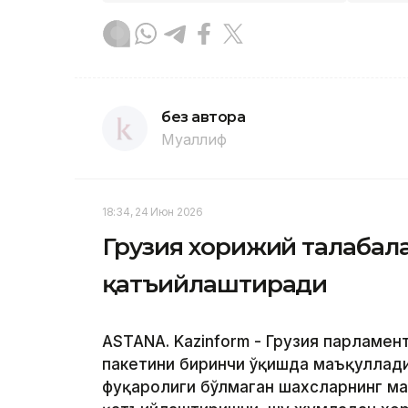
без автора
Муаллиф
18:34, 24 Июн 2026
Грузия хорижий талабал
қатъийлаштиради
ASTANA. Kazinform - Грузия парламен
пакетини биринчи ўқишда маъқуллади
фуқаролиги бўлмаган шахсларнинг м