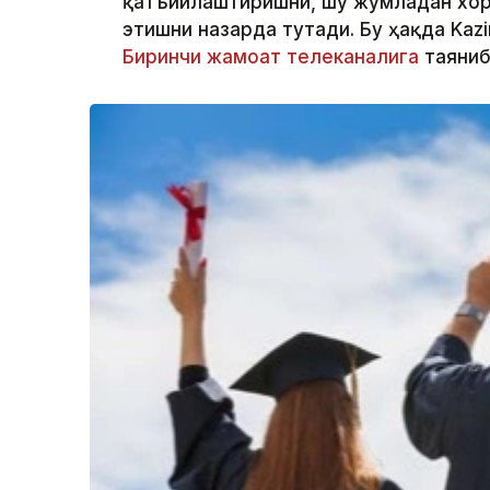
қатъийлаштиришни, шу жумладан хор
этишни назарда тутади. Бу ҳақда Kaz
Биринчи жамоат телеканалига
таяниб