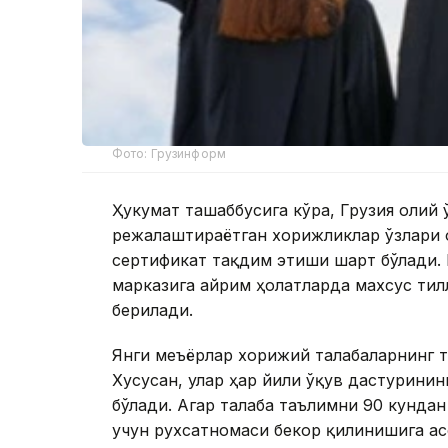
Фото: Грузинформ
Ҳукумат ташаббусига кўра, Грузия олий
режалаштираётган хорижликлар ўзлари 
сертификат тақдим этиши шарт бўлади.
марказига айрим ҳолатларда махсус тил
берилади.
Янги меъёрлар хорижий талабаларнинг т
Хусусан, улар ҳар йили ўқув дастурини
бўлади. Агар талаба таълимни 90 кундан
учун рухсатномаси бекор қилинишига ас