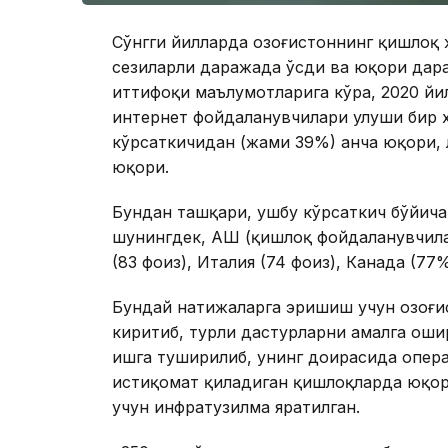
Сўнгги йилларда Қозоғистоннинг қишло
сезиларли даражада ўсди ва юқори дара
иттифоқи маълумотларига кўра, 2020 йи
интернет фойдаланувчилари улуши бир х
кўрсаткичидан (жами 39%) анча юқори, 
юқори.
Бундан ташқари, ушбу кўрсаткич бўйич
шунингдек, АҚШ (қишлоқ фойдаланувчила
(83 фоиз), Италия (74 фоиз), Канада (77
Бундай натижаларга эришиш учун Қозоғи
киритиб, турли дастурларни амалга оши
ишга туширилиб, унинг доирасида опера
истиқомат қиладиган қишлоқларда юқор
учун инфратузилма яратилган.