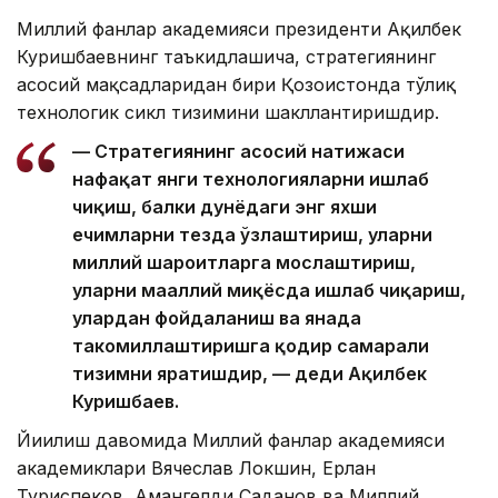
Миллий фанлар академияси президенти Ақилбек
Куришбаевнинг таъкидлашича, стратегиянинг
асосий мақсадларидан бири Қозоғистонда тўлиқ
технологик сикл тизимини шакллантиришдир.
— Стратегиянинг асосий натижаси
нафақат янги технологияларни ишлаб
чиқиш, балки дунёдаги энг яхши
ечимларни тезда ўзлаштириш, уларни
миллий шароитларга мослаштириш,
уларни маҳаллий миқёсда ишлаб чиқариш,
улардан фойдаланиш ва янада
такомиллаштиришга қодир самарали
тизимни яратишдир, — деди Ақилбек
Куришбаев.
Йиғилиш давомида Миллий фанлар академияси
академиклари Вячеслав Локшин, Ерлан
Туриспеков, Амангелди Саданов ва Миллий