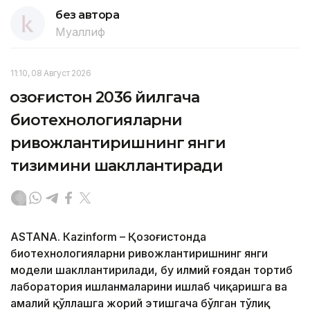
без автора
Муаллиф
11:10, 08 Август 2026
Қозоғистон 2036 йилгача
биотехнологияларни
ривожлантиришнинг янги
тизимини шакллантиради
ASTANА. Кazinform – Қозоғистонда
биотехнологияларни ривожлантиришнинг янги
модели шакллантирилади, бу илмий ғоядан тортиб
лаборатория ишланмаларини ишлаб чиқаришга ва
амалий қўллашга жорий этишгача бўлган тўлиқ