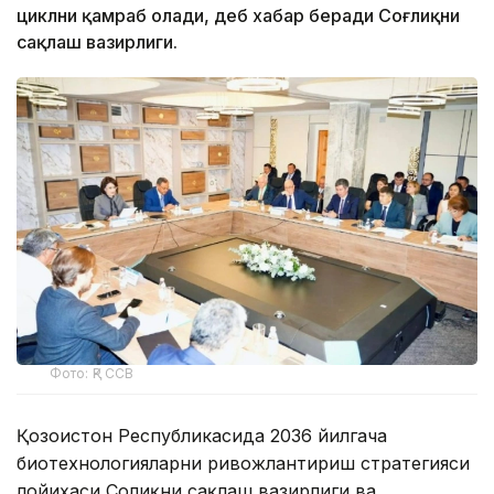
циклни қамраб олади, деб хабар беради Соғлиқни
сақлаш вазирлиги.
Фото: ҚР ССВ
Қозоғистон Республикасида 2036 йилгача
биотехнологияларни ривожлантириш стратегияси
лойиҳаси Соғлиқни сақлаш вазирлиги ва