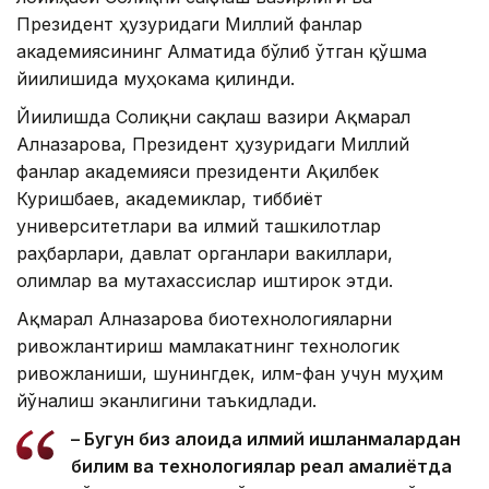
Президент ҳузуридаги Миллий фанлар
академиясининг Алматида бўлиб ўтган қўшма
йиғилишида муҳокама қилинди.
Йиғилишда Соғлиқни сақлаш вазири Ақмарал
Алназарова, Президент ҳузуридаги Миллий
фанлар академияси президенти Ақилбек
Куришбаев, академиклар, тиббиёт
университетлари ва илмий ташкилотлар
раҳбарлари, давлат органлари вакиллари,
олимлар ва мутахассислар иштирок этди.
Ақмарал Алназарова биотехнологияларни
ривожлантириш мамлакатнинг технологик
ривожланиши, шунингдек, илм-фан учун муҳим
йўналиш эканлигини таъкидлади.
– Бугун биз алоҳида илмий ишланмалардан
билим ва технологиялар реал амалиётда