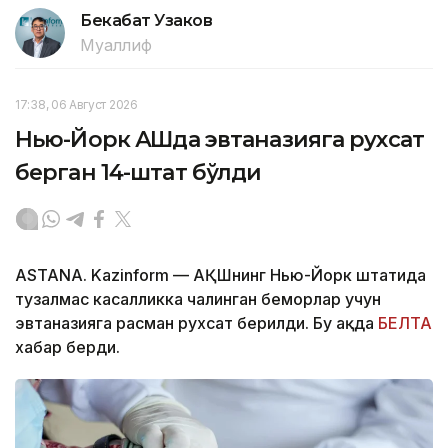
Бекабат Узаков
Муаллиф
17:38, 06 Август 2026
Нью-Йорк АҚШда эвтаназияга рухсат
берган 14-штат бўлди
ASTANA. Kazinform — АҚШнинг Нью-Йорк штатида
тузалмас касалликка чалинган беморлар учун
эвтаназияга расман рухсат берилди. Бу ҳақда
БЕЛТА
хабар берди.