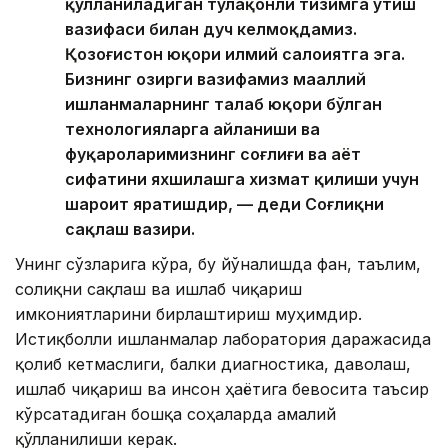
қўлланиладиган тўлақонли тизимга ўтиш
вазифаси билан дуч келмоқдамиз.
Қозоғистон юқори илмий салоҳиятга эга.
Бизнинг ҳозирги вазифамиз маҳаллий
ишланмаларнинг талаб юқори бўлган
технологияларга айланиши ва
фуқароларимизнинг соғлиғи ва ҳаёт
сифатини яхшилашга хизмат қилиши учун
шароит яратишдир, — деди Соғлиқни
сақлаш вазири.
Унинг сўзларига кўра, бу йўналишда фан, таълим,
соғлиқни сақлаш ва ишлаб чиқариш
имкониятларини бирлаштириш муҳимдир.
Истиқболли ишланмалар лаборатория даражасида
қолиб кетмаслиги, балки диагностика, даволаш,
ишлаб чиқариш ва инсон ҳаётига бевосита таъсир
кўрсатадиган бошқа соҳаларда амалий
қўлланилиши керак.