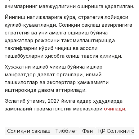
ечимларнинг мавжудлигини оширишга қаратилган.
Йиғилиш натижаларига кўра, стратегия лойиҳаси
қўллаб-қувватланди. Соғлиқни сақлаш вазирлигига
стратегия ва уни амалга ошириш бўйича
ҳаракатлар режасини такомиллаштиришда
таклифларни кўриб чиқиш ва асосли
ташаббусларни ҳисобга олиш тавсия қилинди.
Ҳужжатни ишлаб чиқиш бўйича ишлар
манфаатдор давлат органлари, илмий
ташкилотлар ва экспертлар ҳамжамияти
иштирокида давом эттирилади.
Эслатиб ўтамиз, 2027 йилга қадар ҳудудларда
замонавий травматология марказлари
очилади
.
Соғлиқни сақлаш
Тиббиёт
Фан
ҚР Соғлиқни са