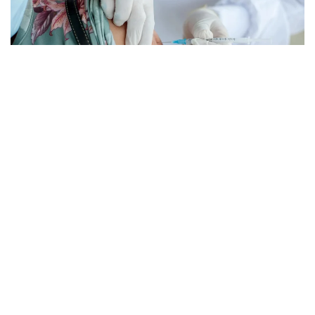
Фото: pexels.com
Губернатор Кэти Хокул тегишли қонунни
имзолади. Ҳужжат умр давомийлиги олти ойдан
ошмайди, деб баҳоланган беморларга нисбатан
қўлланилади.
Қонунга мувофиқ, тузалмас ташхиси
тасдиқланган, 18 ёшга тўлган, ақлий ҳолати
жойида бўлган ва шифокор тайинлаган дори
воситасини мустақил равишда қабул қила