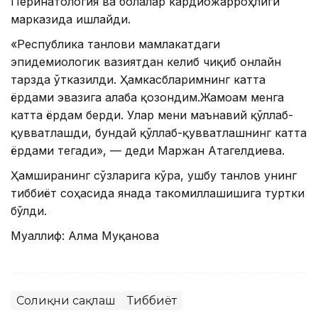
Перинатология ва болалар кардиожарроҳлиги
марказида ишлайди.
«Республика танлови мамлакатдаги
эпидемиологик вазиятдан келиб чиқиб онлайн
тарзда ўтказилди. Ҳамкасбларимнинг катта
ёрдами эвазига ғалаба қозондим.Жамоам менга
катта ёрдам берди. Улар мени маънавий қўллаб-
қувватлашди, бундай қўллаб-қувватлашнинг катта
ёрдами тегади», — деди Маржан Атагелдиева.
Ҳамширанинг сўзларига кўра, ушбу танлов унинг
тиббиёт соҳасида янада такомиллашишига туртки
бўлди.
Муаллиф: Алма Муқанова
Соғлиқни сақлаш
Тиббиёт