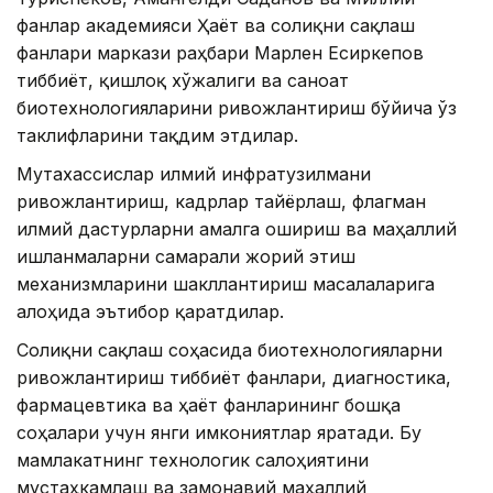
фанлар академияси Ҳаёт ва соғлиқни сақлаш
фанлари маркази раҳбари Марлен Есиркепов
тиббиёт, қишлоқ хўжалиги ва саноат
биотехнологияларини ривожлантириш бўйича ўз
таклифларини тақдим этдилар.
Мутахассислар илмий инфратузилмани
ривожлантириш, кадрлар тайёрлаш, флагман
илмий дастурларни амалга ошириш ва маҳаллий
ишланмаларни самарали жорий этиш
механизмларини шакллантириш масалаларига
алоҳида эътибор қаратдилар.
Соғлиқни сақлаш соҳасида биотехнологияларни
ривожлантириш тиббиёт фанлари, диагностика,
фармацевтика ва ҳаёт фанларининг бошқа
соҳалари учун янги имкониятлар яратади. Бу
мамлакатнинг технологик салоҳиятини
мустаҳкамлаш ва замонавий маҳаллий