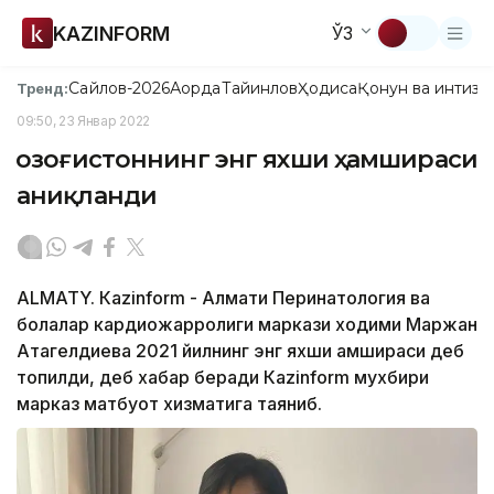
KAZINFORM
ЎЗ
Сайлов-2026
Ақорда
Тайинлов
Ҳодиса
Қонун ва интизо
Тренд:
09:50, 23 Январ 2022
Қозоғистоннинг энг яхши ҳамшираси
аниқланди
ALMATY. Кazinform - Алмати Перинатология ва
болалар кардиожарроҳлиги маркази ходими Маржан
Атагелдиева 2021 йилнинг энг яхши ҳамшираси деб
топилди, деб хабар беради Кazinform мухбири
марказ матбуот хизматига таяниб.