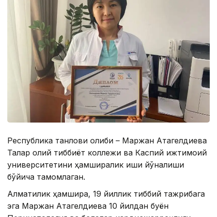
Республика танлови ғолиби – Маржан Атагелдиева
Талғар олий тиббиёт коллежи ва Каспий ижтимоий
университетини ҳамширалик иши йўналиши
бўйича тамомлаган.
Алматилик ҳамшира, 19 йиллик тиббий тажрибага
эга Маржан Атагелдиева 10 йилдан буён