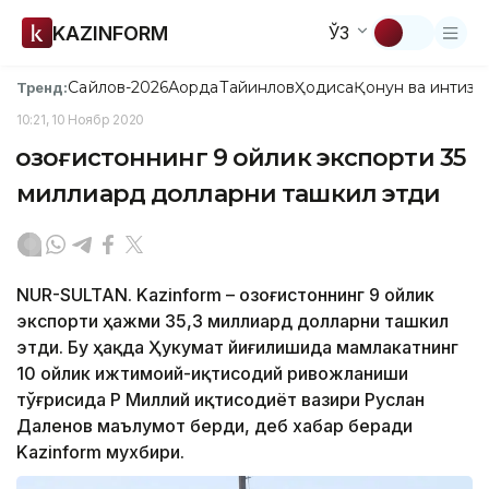
KAZINFORM
ЎЗ
Сайлов-2026
Ақорда
Тайинлов
Ҳодиса
Қонун ва интизо
Тренд:
10:21, 10 Ноябр 2020
Қозоғистоннинг 9 ойлик экспорти 35
миллиард долларни ташкил этди
NUR-SULTAN. Kazinform – Қозоғистоннинг 9 ойлик
экспорти ҳажми 35,3 миллиард долларни ташкил
этди. Бу ҳақда Ҳукумат йиғилишида мамлакатнинг
10 ойлик ижтимоий-иқтисодий ривожланиши
тўғрисида ҚР Миллий иқтисодиёт вазири Руслан
Даленов маълумот берди, деб хабар беради
Kazinform мухбири.