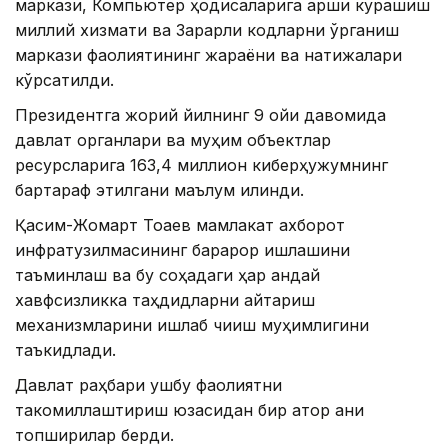
маркази, Компьютер ҳодисаларига қарши курашиш
миллий хизмати ва Зарарли кодларни ўрганиш
маркази фаолиятининг жараёни ва натижалари
кўрсатилди.
Президентга жорий йилнинг 9 ойи давомида
давлат органлари ва муҳим объектлар
ресурсларига 163,4 миллион киберҳужумнинг
бартараф этилгани маълум қилинди.
Қасим-Жомарт Тоқаев мамлакат ахборот
инфратузилмасининг барқарор ишлашини
таъминлаш ва бу соҳадаги ҳар қандай
хавфсизликка таҳдидларни қайтариш
механизмларини ишлаб чиқиш муҳимлигини
таъкидлади.
Давлат раҳбари ушбу фаолиятни
такомиллаштириш юзасидан бир қатор аниқ
топшириқлар берди.