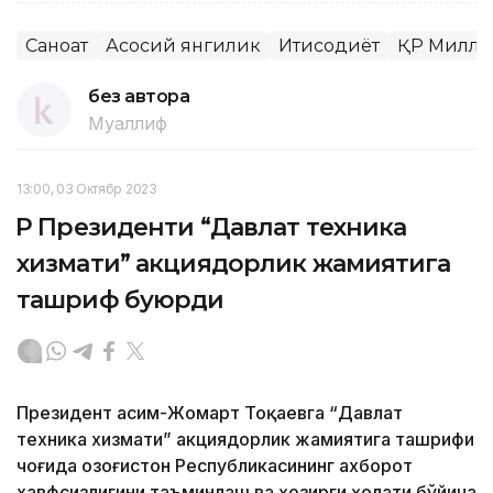
Саноат
Асосий янгилик
Иқтисодиёт
ҚР Миллий
без автора
Муаллиф
13:00, 03 Октябр 2023
ҚР Президенти “Давлат техника
хизмати” акциядорлик жамиятига
ташриф буюрди
Президент Қасим-Жомарт Тоқаевга “Давлат
техника хизмати” акциядорлик жамиятига ташрифи
чоғида Қозоғистон Республикасининг ахборот
хавфсизлигини таъминлаш ва ҳозирги ҳолати бўйича