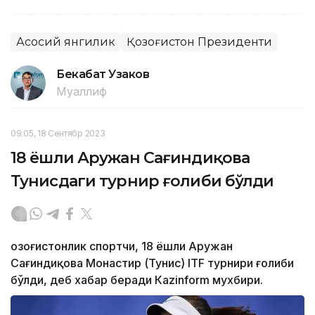
Асосий янгилик
Қозоғистон Президенти
Бекабат Узаков
Муаллиф
09:05, 18 Сентябр 2023
18 ёшли Аружан Сағиндиқова
Тунисдаги турнир ғолиби бўлди
Қозоғистонлик спортчи, 18 ёшли Аружан
Сағиндиқова Монастир (Тунис) ITF турнири ғолиби
бўлди, деб хабар беради Каzinform мухбири.