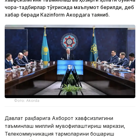
чора-тадбирлар тўғрисида маълумот берилди, деб
хабар беради Каzinform Акордага таяниб.
Фото: Akorda
Давлат раҳбарига Ахборот хавфсизлигини
таъминлаш миллий мувофиқлаштириш маркази,
Телекоммуникация тармоқларини бошқариш