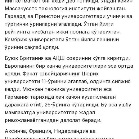
йил кетма-кет энг яхши деб топилди. Ундан кейин
Массачусетс технология институти жойлашган.
Гарвард ва Принстон университетлари учинчи ва
тўртинчи ўринларни эгаллади. Ўтган йилги
рейтингга нисбатан икки поғонага кўтарилган.
Кембриж университети ўтган йилги бешинчи
ўринни сақлаб қолди.
Буюк Британия ва АҚШ совринни қўлга киритди,
Европанинг бир қанча университетлари эса ортда
қолди. Фақат Швейцариянинг Цюрих
университети 11-ўринни эгаллаб, олдинга силжиб
келди. Мюнхен техника университети эса
Германия тарихида ҳеч қачон кузатилмаган
даражага етиб, 26-ўринга кўтарилди. Бу эса ушбу
мамлакатда университетлар жадал
ривожланаётганидан далолат беради.
Аксинча, Франция, Нидерландия ва
Швейцариядаги бир қатор университетлар