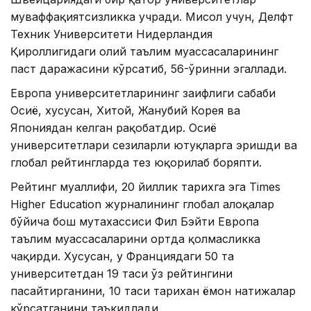
муваффақиятсизликка учради. Мисол учун, Делфт
Техник Университети Нидерландия
Қироллигидаги олий таълим муассасаларининг
паст даражасини кўрсатиб, 56-ўринни эгаллади.
Европа университетларининг заифлиги сабаби
Осиё, хусусан, Хитой, Жанубий Корея ва
Япониядан келган рақобатдир. Осиё
университетлари сезиларли ютуқларга эришди ва
глобал рейтингларда тез юқорилаб боряпти.
Рейтинг муаллифи, 20 йиллик тарихга эга Times
Higher Education журналининг глобал алоқалар
бўйича бош мутахассиси Фил Бэйти Европа
таълим муассасаларини ортда қолмасликка
чақирди. Хусусан, у Франциядаги 50 та
университетдан 19 таси ўз рейтингини
пасайтирганини, 10 таси тарихан ёмон натижалар
кўрсатганини таъкидлади.