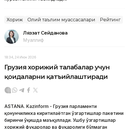
Хориж
Олий таълим муассасалари
Рейтинг
Ляззат Сейданова
Муаллиф
18:34, 24 Июн 2026
Грузия хорижий талабалар учун
қоидаларни қатъийлаштиради
ASTANA. Kazinform - Грузия парламенти
қонунчиликка киритилаётган ўзгартишлар пакетини
биринчи ўқишда маъқуллади. Ушбу ўзгартишлар
хорижий фуқаролар ва фуқаролиги бўлмаган