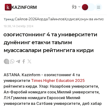
KAZINFORM
ЎЗ
Сайлов-2026
Ақорда
Тайинлов
Ҳодиса
Қонун ва интизо
Тренд:
19:38, 14 Октябр 2024
Қозоғистоннинг 4 та университети
дунёнинг етакчи таълим
муассасалари рейтингига кирди
ASTANA. Kazinform - Қозоғистоннинг 4 та
университети
Times Higher Education 2025
рейтингига кирди. Улар: Назарбоев университети,
Ал-Фаробий номидаги Қозоқ Миллий университети,
Л.Н.Гумилев номидаги Евроосиё Миллий
университети ва Сатбаев университети, деб хабар