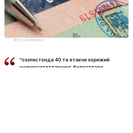
Фото: montsame
“Қозоғистонда 40 та етакчи хорижий
университетларнинг филиаллари
очилмоқда. Бугунги кунда
мамлакатимизда 31 минг 500 нафар
хорижлик талаба таҳсил олмоқда – бу
тарихий рекорддир. 2029 йилга бориб бу
сонни 150 мингга етказиш мақсад
қилинган. Бунинг учун хорижлик
талабалар, шунингдек, олимлар,
профессорлар, мутахассисларга виза