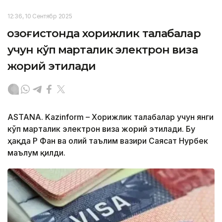
12:36, 10 Сентябр 2025
Қозоғистонда хорижлик талабалар
учун кўп марталик электрон виза
жорий этилади
ASTANA. Kazinform – Хорижлик талабалар учун янги
кўп марталик электрон виза жорий этилади. Бу
ҳақда ҚР Фан ва олий таълим вазири Саясат Нурбек
маълум қилди.