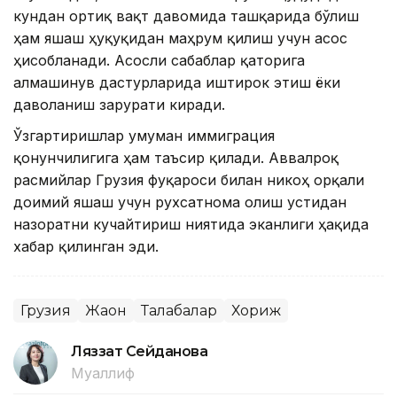
кундан ортиқ вақт давомида ташқарида бўлиш
ҳам яшаш ҳуқуқидан маҳрум қилиш учун асос
ҳисобланади. Асосли сабаблар қаторига
алмашинув дастурларида иштирок этиш ёки
даволаниш зарурати киради.
Ўзгартиришлар умуман иммиграция
қонунчилигига ҳам таъсир қилади. Аввалроқ
расмийлар Грузия фуқароси билан никоҳ орқали
доимий яшаш учун рухсатнома олиш устидан
назоратни кучайтириш ниятида эканлиги ҳақида
хабар қилинган эди.
Грузия
Жаҳон
Талабалар
Хориж
Ляззат Сейданова
Муаллиф