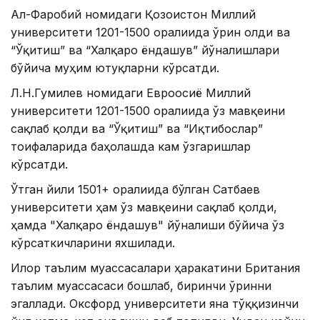
Ал-Фаробий номидаги Қозоғистон Миллий
университети 1201-1500 оралиғида ўрин олди ва
“Ўқитиш” ва “Халқаро ёндашув” йўналишлари
бўйича муҳим ютуқларни кўрсатди.
Л.Н.Гумилев номидаги Евроосиё Миллий
университети 1201-1500 оралиғида ўз мавқеини
сақлаб қолди ва “Ўқитиш” ва “Иқтибослар”
тоифаларида баҳолашда кам ўзгаришлар
кўрсатди.
Ўтган йили 1501+ оралиғида бўлган Сатбаев
университети ҳам ўз мавқеини сақлаб қолди,
ҳамда "Халқаро ёндашув" йўналиши бўйича ўз
кўрсаткичларини яхшилади.
Илғор таълим муассасалари ҳаракатини Британия
таълим муассасаси бошлаб, биринчи ўринни
эгаллади. Оксфорд университети яна тўққизинчи