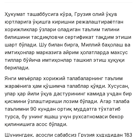
Ҳукумат ташаббусига кўра, Грузия олий ўқув
юртларига ўқишга киришни режалаштираётган
хорижликлар ўзлари оладиган таълим тилини
билишини тасдиқловчи сертификат тақдим этиши
шарт бўлади. Шу билан бирга, Миллий баҳолаш ва
имтиҳонлар марказига айрим ҳолатларда махсус
тиллар бўйича имтиҳонлар ташкил этиш ҳуқуқи
берилади.
Янги меъёрлар хорижий талабаларнинг таълим
жараёнига ҳам қўшимча талаблар қўяди. Хусусан,
улар ҳар йили ўқув дастурининг камида учдан бир
қисмини ўзлаштириши лозим бўлади. Агар талаба
таълимни 90 кундан ортиқ муддатга тўхтатиб
турса, бу унинг яшаш учун рухсатномаси бекор
қилинишига асос бўлади.
Шунингдек, асосли сабабсиз Грузия ҳудудидан 183