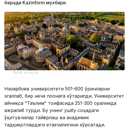
беради Kazinform мухбири.
Фото: ox.ac.uk
Назарбоев университети 501-600 ўринларни
эгаллаб, бир неча поғонага кўтарилди. Университет
айниқса "Таълим" тоифасида 251-300 оралиғида
ажралиб турди. Бу унинг ушбу соҳадаги
ўқитувчилар тайёрлаш ва академик
тадқиқотлардаги етакчилигини кўрсатади.