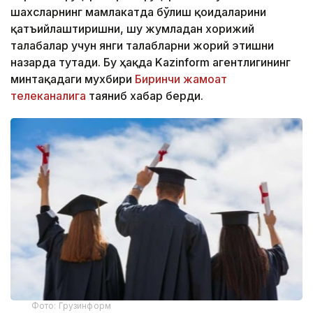
шахсларнинг мамлакатда бўлиш қоидаларини
қатъийлаштиришни, шу жумладан хорижий
талабалар учун янги талабларни жорий этишни
назарда тутади. Бу ҳақда Kazinform агентлигининг
минтақадаги мухбири
Биринчи жамоат
телеканалига
таяниб хабар берди.
Фото: Грузинформ