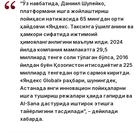
“Ўз навбатида, Даниил Шулейко,
платформани ишга жойлаштириш
лойиҳаси натижасида 65 мингдан ортиқ
ҳайдовчи «Яндекс. Такси»га қўшилганини ва
ҳамкори сифатида ижтимоий
ҳимояланганлигини маълум қилди. 2024
йилда компания мамлакатга 29,5
миллиард тенге солиқ тўлаган бўлса, 2016
йилдан буён Қозоғистон иқтисодиётига 225
миллиард тенгедан ортиқ сармоя киритди.
«Яндекс Global» раҳбари, шунингдек,
Астанада янги инновацион лойиҳаларни
ишга тушириш режалари ҳақида гапирди ва
AI-Sana дастурида иштирок этишга
тайёрлигини тасдиқлади”, – дейилади
хабарда.