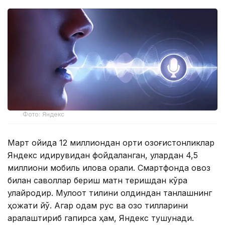
Фото: Яндекс
Март ойида 12 миллиондан ортиқ қозоғистонликлар
Яндекс қидирувидан фойдаланган, улардан 4,5
миллиони мобиль илова орқали. Смартфонда овоз
билан саволлар бериш матн теришдан кўра
қулайроқдир. Мулоқот тилини олдиндан танлашнинг
ҳожати йўқ. Агар одам рус ва қозоқ тилларини
аралаштириб гапирса ҳам, Яндекс тушунади.