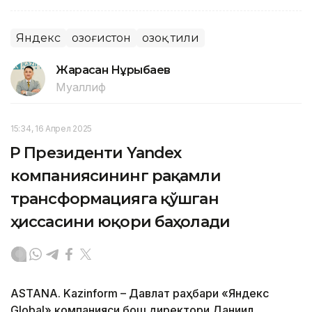
Яндекс
Қозоғистон
Қозоқ тили
Жарасқан Нұрыбаев
Муаллиф
15:34, 16 Апрел 2025
ҚР Президенти Yandex
компаниясининг рақамли
трансформацияга қўшган
ҳиссасини юқори баҳолади
ASTANA. Kazinform – Давлат раҳбари «Яндекс
Global» компанияси бош директори Даниил