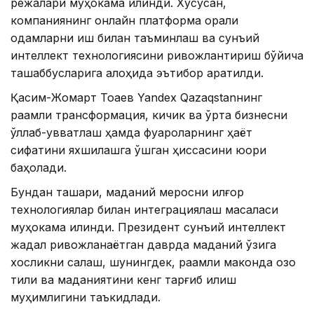
режалари муҳокама қилинди. Хусусан,
компаниянинг онлайн платформа орқали
одамларни иш билан таъминлаш ва сунъий
интеллект технологиясини ривожлантириш бўйича
ташаббусларига алоҳида эътибор қаратилди.
Қасим-Жомарт Тоқаев Yandex Qazaqstanнинг
рақамли трансформация, кичик ва ўрта бизнесни
қўллаб-қувватлаш ҳамда фуқароларнинг ҳаёт
сифатини яхшилашга қўшган ҳиссасини юқори
баҳолади.
Бундан ташқари, маданий меросни илғор
технологиялар билан интеграциялаш масаласи
муҳокама қилинди. Президент сунъий интеллект
жадал ривожланаётган даврда маданий ўзига
хосликни сақлаш, шунингдек, рақамли маконда қозоқ
тили ва маданиятини кенг тарғиб қилиш
муҳимлигини таъкидлади.