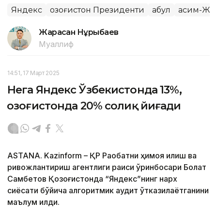
Яндекс
Қозоғистон Президенти
Қабул
Қасим-Жо
Жарасқан Нұрыбаев
Муаллиф
14:51, 17 Март 2025
Нега Яндекс Ўзбекистонда 13%,
Қозоғистонда 20% солиқ йиғади
ASTANA. Kazinform – ҚР Рақобатни ҳимоя қилиш ва
ривожлантириш агентлиги раиси ўринбосари Болат
Самбетов Қозоғистонда “Яндекс”нинг нарх
сиёсати бўйича алгоритмик аудит ўтказилаётганини
маълум қилди.