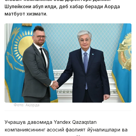
Шулейкони қабул қилди, деб хабар беради Ақорда
матбуот хизмати.
Фото: Ақорда
Учрашув давомида Yandex Qazaqstan
компаниясининг асосий фаолият йўналишлари ва