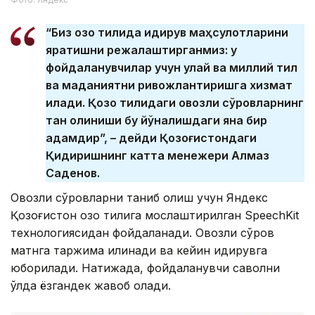
“Биз қозоқ тилида қидирув маҳсулотларини
яратишни режалаштирганмиз: у
фойдаланувчилар учун қулай ва миллий тил
ва маданиятни ривожлантиришга хизмат
қилади. Қозоқ тилидаги овозли сўровларнинг
тан олиниши бу йўналишдаги яна бир
қадамдир”, – дейди Қозоғистондаги
Қидиришнинг катта менежери Алмаз
Саденов.
Овозли сўровларни таниб олиш учун Яндекс
Қозоғистон қозоқ тилига мослаштирилган SpeechKit
технологиясидан фойдаланади. Овозли сўров
матнга таржима қилинади ва кейин қидирувга
юборилади. Натижада, фойдаланувчи саволни
қўлда ёзгандек жавоб олади.