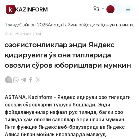
KAZINFORM
ЎЗ
Сайлов-2026
Ақорда
Тайинлов
Ҳодиса
Қонун ва интизо
Тренд:
18:41, 29 Апрел 2024
Қозоғистонликлар энди Яндекс
қидирувига ўз она тилларида
овозли сўров юборишлари мумкин
ASTANA. Kazinform – Яндекс қидируви қозоқ тилидаги
овозли сўровларни тушуна бошлади. Энди
фойдаланувчилар нафақат рус тилида, балки қозоқ
тилида ҳам овозли саволлар беришлари мумкин.
Янги функция Яндекс веб-браузерида ва Яндекс
Алиcа билан мобиль иловаларда мавжуд.