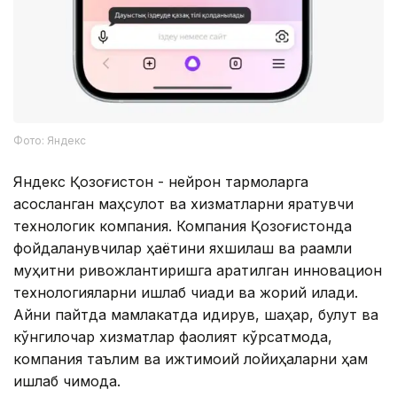
Фото: Яндекс
Яндекс Қозоғистон - нейрон тармоқларга
асосланган маҳсулот ва хизматларни яратувчи
технологик компания. Компания Қозоғистонда
фойдаланувчилар ҳаётини яхшилаш ва рақамли
муҳитни ривожлантиришга қаратилган инновацион
технологияларни ишлаб чиқади ва жорий қилади.
Айни пайтда мамлакатда қидирув, шаҳар, булут ва
кўнгилочар хизматлар фаолият кўрсатмоқда,
компания таълим ва ижтимоий лойиҳаларни ҳам
ишлаб чиқмоқда.