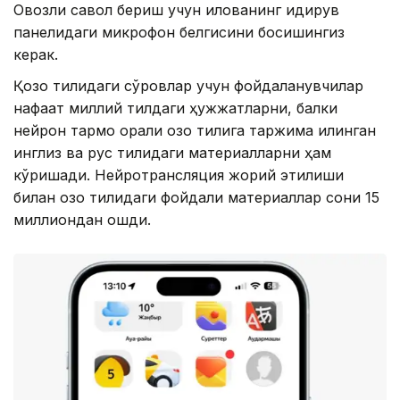
Овозли савол бериш учун илованинг қидирув
панелидаги микрофон белгисини босишингиз
керак.
Қозоқ тилидаги сўровлар учун фойдаланувчилар
нафақат миллий тилдаги ҳужжатларни, балки
нейрон тармоқ орқали қозоқ тилига таржима қилинган
инглиз ва рус тилидаги материалларни ҳам
кўришади. Нейротрансляция жорий этилиши
билан қозоқ тилидаги фойдали материаллар сони 15
миллиондан ошди.