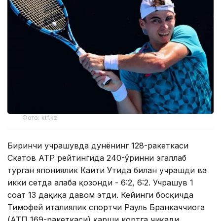
Фото: ktf.kz
Биринчи учрашувда дунёнинг 128-ракеткаси
Скатов АТP рейтингида 240-ўринни эгаллаб
турган япониялик Каити Утида билан учрашди ва
икки сетда ғалаба қозонди - 6:2, 6:2. Учрашув 1
соат 13 дақиқа давом этди. Кейинги босқичда
Тимофей италиялик спортчи Рауль Бранкаччиога
(АТП 169-ракеткаси) қарши кортга чиқади.