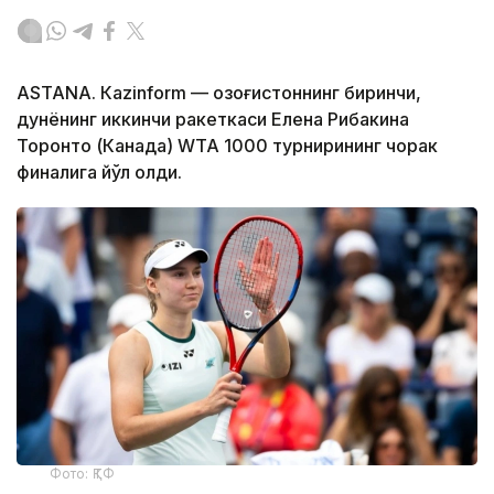
ASTANА. Кazinform — Қозоғистоннинг биринчи,
дунёнинг иккинчи ракеткаси Елена Рибакина
Торонто (Канада) WТА 1000 турнирининг чорак
финалига йўл олди.
Фото: ҚТФ