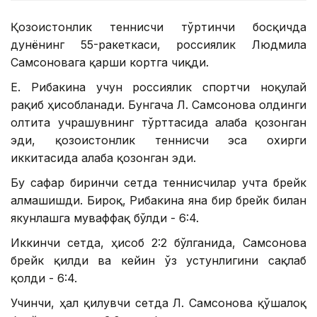
Қозоғистонлик теннисчи тўртинчи босқичда
дунёнинг 55-ракеткаси, россиялик Людмила
Самсоновага қарши кортга чиқди.
Е. Рибакина учун россиялик спортчи ноқулай
рақиб ҳисобланади. Бунгача Л. Самсонова олдинги
олтита учрашувнинг тўрттасида ғалаба қозонган
эди, қозоғистонлик теннисчи эса охирги
иккитасида ғалаба қозонган эди.
Бу сафар биринчи сетда теннисчилар учта брейк
алмашишди. Бироқ, Рибакина яна бир брейк билан
якунлашга муваффақ бўлди - 6:4.
Иккинчи сетда, ҳисоб 2:2 бўлганида, Самсонова
брейк қилди ва кейин ўз устунлигини сақлаб
қолди - 6:4.
Учинчи, ҳал қилувчи сетда Л. Самсонова қўшалоқ