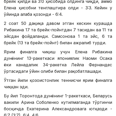
брейк қилди ва 3:0 ҳисобида олдинга чиқди, аммо
Елена ҳисобни тенглаштира олди - 3:3. Кейин у
ўйинда ғалаба қозонди - 6:4.
2 соат 50 дақиқа давом этган кескин курашда
Рибакина 17 та брейк-пойнтдан 7 тасидан ва 11 та
эйсдан фойдаланди. Самсонова 1 та эйс, 6 та
брейк (13 та брейк-пойнт) билан ажралиб турди.
Ярим финалга чиқиш учун Елена Рибакина
дунёнинг 13-ракеткаси япониялик Наоми Осака
ёки канадалик 34-ракетка Лейла Фернандес
ўртасидаги ўйин ғолиби билан рақобатлашади.
Ўтган йили қозоғистонлик теннисчи ярим финалга
чиққан эди.
Бу йил Торонтода дунёнинг 1-ракеткаси, Беларусь
вакили Арина Соболенко кутилмаганда тўртинчи
босқичда Екатерина Александровага ютқазди -
6:7 (3:7), 6:4, 4:6.