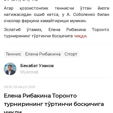
Агар қозоғистонлик теннисчи ўтган йилги
натижасидан ошиб кетса, у А. Соболенко билан
очколар фарқини камайтириши мумкин.
Эслатиб ўтамиз, Елена Рибакина Торонто
турнирининг тўртинчи босқичига
чиқди
.
Теннис
Елена Рибакина
Спорт
Бекабат Узаков
Муаллиф
08:35, 08 Август 2026
Елена Рибакина Торонто
турнирининг тўртинчи босқичига
чиқди