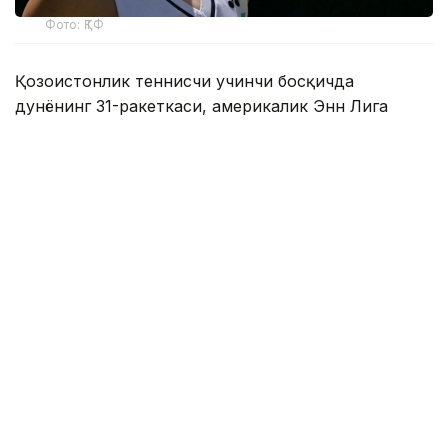
Фото: ҚТФ
Қозоғистонлик теннисчи учинчи босқичда
дунёнинг 31-ракеткаси, америкалик Энн Лига
қарши ўз маҳоратини намойиш этди.
Бу икки спортчи ўртасидаги биринчи учрашув
эди.
Биринчи сетда Елена дарҳол 2:0, 4:1 ҳисобида
олдинга чиқиб олди. Кейин америкалик теннисчи
ҳисобни қисқартирди, аммо Рибакина ўз
мақсадига эришди — 6:2.
Иккинчи сетда ҳисоб 4:3 бўлганида Ли брейк
қилишга муваффақ бўлди — 5:3. Бироқ, Елена
кетма-кет тўртта геймда ғалаба қозонди — 7:5.
1 соат 28 дақиқа давом этган ўйинда Рибакина 6
та брейк-пойнтдан 5 тасини ва 2 та эйсни қўлга