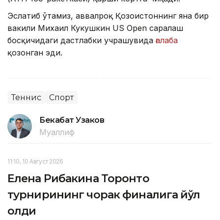
Эслатиб ўтамиз, аввалроқ Қозоғистоннинг яна бир
вакили Михаил Кукушкин US Open саралаш
босқичидаги дастлабки учрашувида
ғалаба
қозонган эди.
Теннис
Спорт
Бекабат Узаков
Муаллиф
11:10, 10 Август 2026
Елена Рибакина Торонто
турнирининг чорак финалига йўл
олди