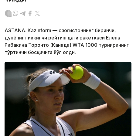
ASTANА. Кazinform — Қозоғистоннинг биринчи,
дунёнинг иккинчи рейтингдаги ракеткаси Елена
Рибакина Торонто (Канада) WТА 1000 турнирининг
тўртинчи босқичига йўл олди.