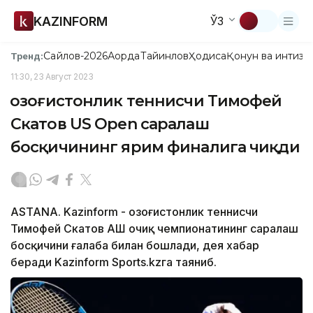
KAZINFORM
ЎЗ
Сайлов-2026
Ақорда
Тайинлов
Ҳодиса
Қонун ва интизо
Тренд:
11:30, 23 Август 2023
Қозоғистонлик теннисчи Тимофей
Скатов US Open саралаш
босқичининг ярим финалига чиқди
ASTANА. Kazinform - Қозоғистонлик теннисчи
Тимофей Скатов АҚШ очиқ чемпионатининг саралаш
босқичини ғалаба билан бошлади, дея хабар
беради Kazinform Sports.kzга таяниб.