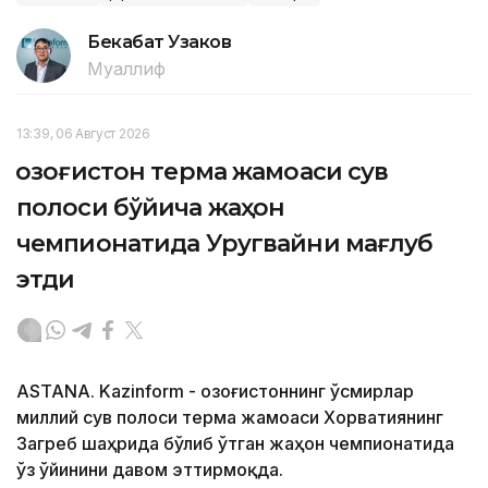
Бекабат Узаков
Муаллиф
13:39, 06 Август 2026
Қозоғистон терма жамоаси сув
полоси бўйича жаҳон
чемпионатида Уругвайни мағлуб
этди
ASTANA. Kazinform - Қозоғистоннинг ўсмирлар
миллий сув полоси терма жамоаси Хорватиянинг
Загреб шаҳрида бўлиб ўтган жаҳон чемпионатида
ўз ўйинини давом эттирмоқда.