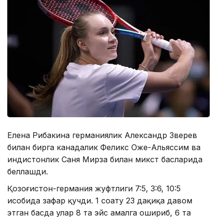
Елена Рибакина германиялик Александр Зверев
билан бирга канадалик Феликс Оже-Альяссим ва
ҳиндистонлик Саня Мирза билан микст баҳсларида
беллашди.
Қозоғистон-германия жуфтлиги 7:5, 3:6, 10:5
ҳисобида зафар қучди. 1 соату 23 дақиқа давом
этган баҳсда улар 8 та эйс амалга ошириб, 6 та