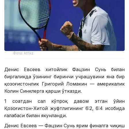
Фото: ktf.kz
Денис Евсеев хитойлик Фацзин Сунь билан
биргаликда ўзининг биринчи учрашувини яна бир
қозоғистонлик Григорий Ломакин — америкалик
Колин Синклерга қарши ўтказди.
1 соатдан сал кўпроқ давом этган ўйин
Қозоғистон-Хитой жуфтлигининг 6:2, 6:4 ҳисобида
ғалабаси билан якунланди.
Денис Евсеев — Фацзин Сунь ярим финалга чиқиш