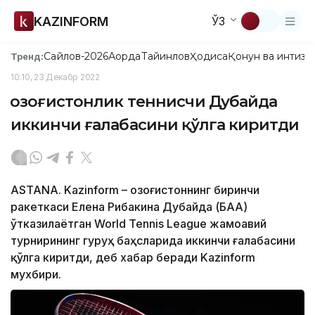
KAZINFORM
ЎЗ
Сайлов-2026
Ақорда
Тайинлов
Ҳодиса
Қонун ва интизо
Тренд:
10:10, 23 Декабр 2022
Қозоғистонлик теннисчи Дубайда
иккинчи ғалабасини қўлга киритди
ASTANA. Kazinform – Қозоғистоннинг биринчи
ракеткаси Елена Рибакина Дубайда (БАА)
ўтказилаётган World Tennis League жамоавий
турнирининг гуруҳ баҳсларида иккинчи ғалабасини
қўлга киритди, деб хабар беради Kazinform
мухбири.