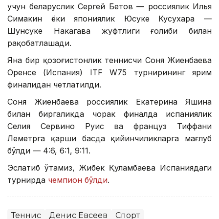
учун беларуслик Сергей Бетов — россиялик Илья
Симакин ёки япониялик Юсуке Кусухара —
Шунсуке Накагава жуфтлиги ғолиби билан
рақобатлашади.
Яна бир қозоғистонлик теннисчи Соня Жиенбаева
Оренсе (Испания) ITF W75 турнирининг ярим
финалидан четлатилди.
Соня Жиенбаева россиялик Екатерина Яшина
билан биргаликда чорак финалда испаниялик
Селия Сервино Руис ва француз Тиффани
Леметрга қарши баҳсда қийинчиликларга мағлуб
бўлди — 4:6, 6:1, 9:11.
Эслатиб ўтамиз, Жибек Қуламбаева Испаниядаги
турнирда
чемпион бўлди
.
Теннис
Денис Евсеев
Спорт