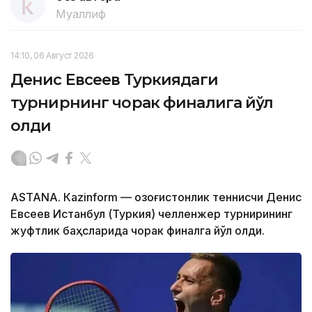
Муаллиф
14:10, 06 Август 2026
Денис Евсеев Туркиядаги
турнирнинг чорак финалига йўл
олди
ASTANА. Кazinform — Қозоғистонлик теннисчи Денис
Евсеев Истанбул (Туркия) челленжер турнирининг
жуфтлик баҳсларида чорак финалга йўл олди.