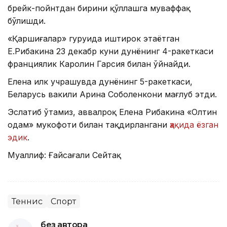
брейк-пойнтдан бирини қўллашга муваффақ
бўлишди.
«Қаршиғалар» гуруҳида иштирок этаётган
Е.Рибакина 23 декабр куни дунёнинг 4-ракеткаси
франциялик Каролин Гарсия билан ўйнайди.
Елена илк учрашувда дунёнинг 5-ракеткаси,
Беларусь вакили Арина Соболенкони мағлуб этди.
Эслатиб ўтамиз, аввалроқ Елена Рибакина «Олтин
одам» мукофоти билан тақдирлангани
ҳақида ёзган
эдик
.
Муаллиф: Ғайсағали Сейтақ
Теннис
Спорт
без автора