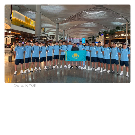
Фото: ҚР ҰОК
Учинчи ўйинда қозоғистонлик спортчилар
Уругвайни катта фарқ билан мағлуб этишди. Ўйин
22:5 ҳисобида якунланди.
ҚР МОҚ маълумотларига кўра, Қозоғистон терма