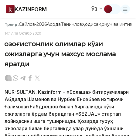
KAZINFORM
ЎЗ
Сайлов-2026
Ақорда
Тайинлов
Ҳодиса
Қонун ва интизо
Тренд:
14:17, 18 Октябр 2020
Қозоғистонлик олимлар кўзи
ожизларга учун махсус мослама
яратди
NUR-SULTAN. Kazinform – «Болашақ» битирувчилари
Абдилда Шаменов ва Нурбек Енсебаев ихтирочи
Ғалимжан Ғабдрешов билан биргаликда кўзи
ожизларга ёрдам берадиган «SEZUAL» стартап
лойиҳасини ишга туширишди. Ҳозирда гуруҳ
аъзолари билан биргаликда улар дунёда ўхшаши
бўлмаган ноёб қурилмани яратди, деб хабар беради