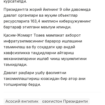
кўрсатилди.
Президентга жорий йилнинг 9 ойи давомида
давлат органлари ва муҳим объектлар
ресурсларига 163,4 миллион киберҳужумнинг
бартараф этилгани маълум қилинди.
Қасим-Жомарт Тоқаев мамлакат ахборот
инфратузилмасининг барқарор ишлашини
таъминлаш ва бу соҳадаги ҳар қандай
хавфсизликка таҳдидларни қайтариш
механизмларини ишлаб чиқиш муҳимлигини
таъкидлади.
Давлат раҳбари ушбу фаолиятни
такомиллаштириш юзасидан бир қатор аниқ
топшириқлар берди.
Асосий янгилик
Қозоғистон Президенти