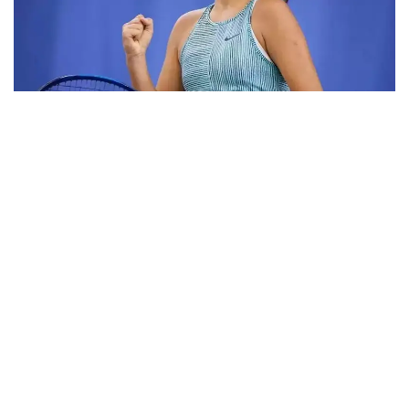
Фото: ktf.kz
Дунёнинг 829-ракеткаси, ушбу мусобақанинг 3-
ракеткаси А. Саөиндиыова финалда жаҳон
рейтингида 1253-ўринни эгаллаб турган
ҳиндистонлик Вайшнави Адкарга қарши
чемпионлик учун кураш олиб борди.
Биринчи партия кескин курашлар остида ўтди,
Аружан тай-брейкда муваффақиятли ўйнади - 7:6
(8:6).