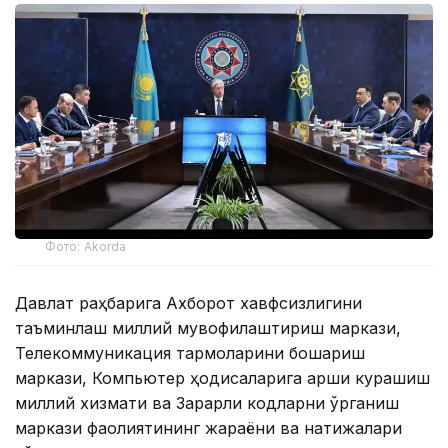
Фото: Akorda
Давлат раҳбарига Ахборот хавфсизлигини
таъминлаш миллий мувофиқлаштириш маркази,
Телекоммуникация тармоқларини бошқариш
маркази, Компьютер ҳодисаларига қарши курашиш
миллий хизмати ва Зарарли кодларни ўрганиш
маркази фаолиятининг жараёни ва натижалари