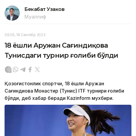
Бекабат Узаков
Муаллиф
09:05, 18 Сентябр 2023
18 ёшли Аружан Сағиндиқова
Тунисдаги турнир ғолиби бўлди
Қозоғистонлик спортчи, 18 ёшли Аружан
Сағиндиқова Монастир (Тунис) ITF турнири ғолиби
бўлди, деб хабар беради Каzinform мухбири.