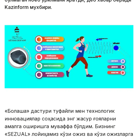
Kazinform мухбири.
«Болашақ» дастури туфайли мен технологик
инновациялар соҳасида энг жасур ғояларни
амалга оширишга муваффақ бўлдим. Бизнинг
«SEZUAL» лойиҳамиз кўзи ожиз ва кўзи ожизларга