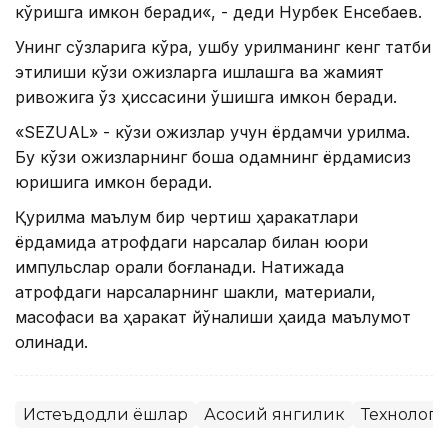
кўришга имкон беради«, - деди Нурбек Енсебаев.
Унинг сўзларига кўра, ушбу қурилманинг кенг татбиқ
этилиши кўзи ожизларга ишлашга ва жамият
ривожига ўз ҳиссасини қўшишга имкон беради.
«SEZUAL» - кўзи ожизлар учун ёрдамчи қурилма.
Бу кўзи ожизларнинг бошқа одамнинг ёрдамисиз
юришига имкон беради.
Қурилма маълум бир чертиш ҳаракатлари
ёрдамида атрофдаги нарсалар билан юқори
импульслар орқали боғланади. Натижада
атрофдаги нарсаларнинг шакли, материали,
масофаси ва ҳаракат йўналиши ҳақида маълумот
олинади.
Истеъдодли ёшлар
Асосий янгилик
Технолог