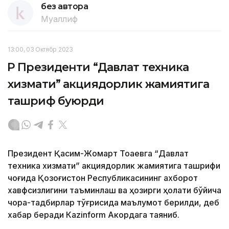
без автора
Муаллиф
13:00, 03 Октябр 2023
ҚР Президенти “Давлат техника
хизмати” акциядорлик жамиятига
ташриф буюрди
Президент Қасим-Жомарт Тоқаевга “Давлат
техника хизмати” акциядорлик жамиятига ташрифи
чоғида Қозоғистон Республикасининг ахборот
хавфсизлигини таъминлаш ва ҳозирги ҳолати бўйича
чора-тадбирлар тўғрисида маълумот берилди, деб
хабар беради Каzinform Акордага таяниб.