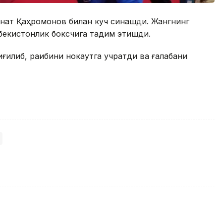
Фанат Қаҳромонов билан куч синашди. Жангнинг
бекистонлик боксчига тақдим этишди.
илиб, рақибини нокаутга учратди ва ғалабани