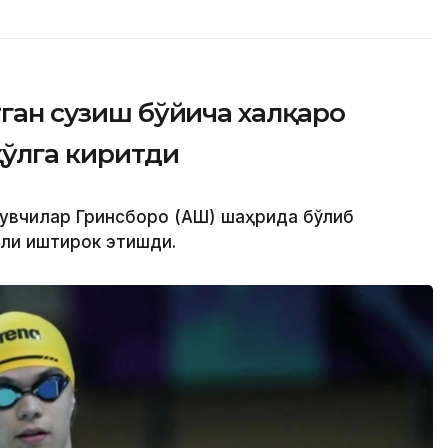
тган сузиш бўйича халқаро
қўлга киритди
зувчилар Гринсборо (АҚШ) шаҳрида бўлиб
ли иштирок этишди.