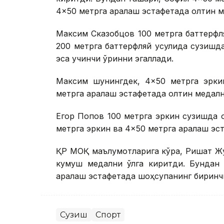
4×50 метрга аралаш эстафетада олтин ме
Максим Сказобцов 100 метрга баттерфл
200 метрга баттерфляй усулида сузишд
эса учинчи ўринни эгаллади.
Максим шунингдек, 4×50 метрга эрки
метрга аралаш эстафетада олтин медални
Егор Попов 100 метрга эркин сузишда о
метрга эркин ва 4×50 метрга аралаш эс
ҚР МОҚ маълумотларига кўра, Ришат Жу
кумуш медални қўлга киритди. Бундан
аралаш эстафетада шоҳсупанинг биринчи
Сузиш
Спорт