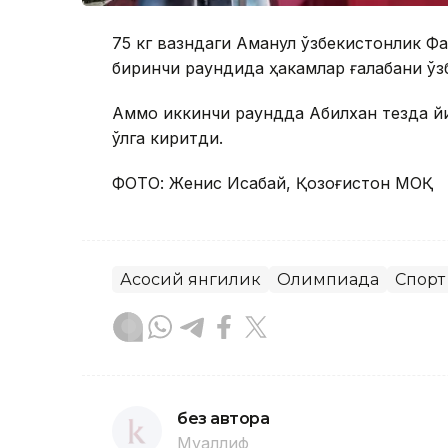
75 кг вазндаги Аманқул ўзбекистонлик 
биринчи раундида ҳакамлар ғалабани ўз
Аммо иккинчи раундда Абилхан тезда йиғ
қўлга киритди.
ФОТО: Женис Исқабай, Қозоғистон МОҚ
Асосий янгилик
Олимпиада
Спорт
без автора
Муаллиф