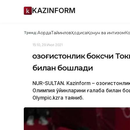
KAZINFORM
Ақорда
Тайинлов
Ҳодиса
Қонун ва интизом
Ко
Тренд:
15:10, 29 Июл 2021
Қозоғистонлик боксчи То
билан бошлади
NUR-SULTAN. Kazinform – Қозоғистонл
Олимпия ўйинларини ғалаба билан бо
Olympic.kzга таяниб.