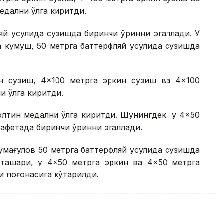
дални қўлга киритди.
яй усулида сузишда биринчи ўринни эгаллади. У
а кумуш, 50 метрга баттерфляй усулида сузишда
н сузиш, 4×100 метрга эркин сузиш ва 4×100
 қўлга киритди.
лтин медални қўлга киритди. Шунингдек, у 4×50
тафетада биринчи ўринни эгаллади.
мағулов 50 метрга баттерфляй усулида сузишда
 ташқари, у 4×50 метрга эркин ва 4×50 метрга
 поғонасига кўтарилди.