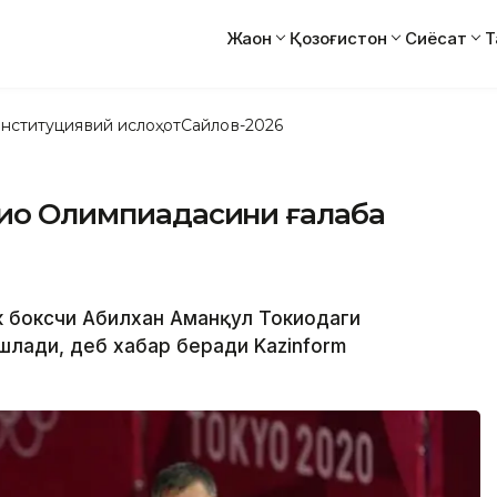
Жаҳон
Қозоғистон
Сиёсат
Т
нституциявий ислоҳот
Сайлов-2026
кио Олимпиадасини ғалаба
ик боксчи Абилхан Аманқул Токиодаги
шлади, деб хабар беради Kazinform