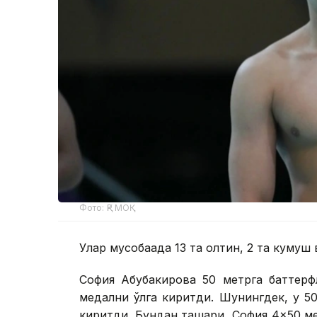
Фото: ҚР МОҚ
Улар мусобақада 13 та олтин, 2 та кумуш 
София Абубакирова 50 метрга баттерф
медални қўлга киритди. Шунингдек, у 50
киритди. Бундан ташқари, София 4×50 м