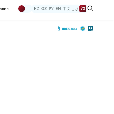
KZ
QZ
РУ
EN
中文
ق ز
ЎЗ
аҳлил