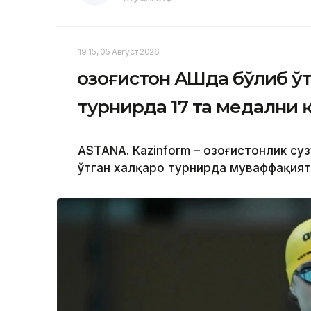
19:15, 05 Август 2026
Қозоғистон АҚШда бўлиб ў
турнирда 17 та медални 
ASTANА. Кazinform – Қозоғистонлик су
ўтган халқаро турнирда муваффақият