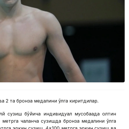
ва 2 та бронза медалини қўлга киритдилар.
лй сузиш бўйича индивидуал мусобақада олтин
 метрга чалқанча сузишда бронза медалини қўлга
етрга эркин сузиш, 4×100 метрга эркин сузиш ва