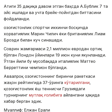
Атиги 35 дақиқа давом этган баҳсда А.Бублик 7 та
эйс ишлади ва учта брейк-пойнтдан биттасини
фойдаланди.
Қозоғистонлик спортчи иккинчи босқичда
хорватиялик Марин Чилич ёки британиялик Лиам
Броэди билан куч синашади.
Соврин жамғармаси 2,1 миллион евродан ортиқ
бўлган Лондон ўйинлари 19 июн куни якунланади.
Ўтган йили бу мусобақада италиялик Маттео
Берреттини чемпион бўлганди.
Аввалроқ Қозоғистоннинг биринчи ракеткаси
жаҳон рейтингида 37-ўринга
кўтарилгани
,
қозоғистонлик ёш теннисчи Грузиядаги
турнирнинг
мутлақ ғолибига
айлангани ҳақида
хабар берган эдик.
Муаллиф: Елжан Ерали