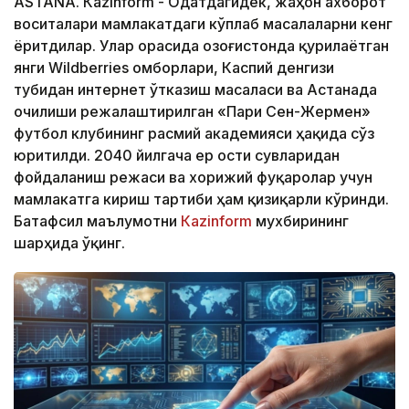
ASTANА. Кazinform - Одатдагидек, жаҳон ахборот
воситалари мамлакатдаги кўплаб масалаларни кенг
ёритдилар. Улар орасида Қозоғистонда қурилаётган
янги Wildberries омборлари, Каспий денгизи
тубидан интернет ўтказиш масаласи ва Астанада
очилиши режалаштирилган «Пари Сен-Жермен»
футбол клубининг расмий академияси ҳақида сўз
юритилди. 2040 йилгача ер ости сувларидан
фойдаланиш режаси ва хорижий фуқаролар учун
мамлакатга кириш тартиби ҳам қизиқарли кўринди.
Батафсил маълумотни
Кazinform
мухбирининг
шарҳида ўқинг.