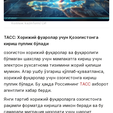
Коллаж: kazinform/ СИ
ТАСС: Хорижий фуқаролар учун Қозоғистонга
кириш пуллик бўлади
Қозоғистон хорижий фуқаролар ва фуқаролиги
бўлмаган шахслар учун мамлакатга кириш учун
электрон рухсатнома тизимини жорий қилиши
мумкин. Агар ушбу ўзгариш қўллаб-қувватланса,
хорижий фуқаролар учун Қозоғистонга кириш
пуллик бўлади. Бу ҳақда Россиянинг
ТАСС
ахборот
агентлиги хабар берди.
Янги тартиб хорижий фуқароларга Қозоғистонга
рақамли форматда киришга имкон беради ва бу
самарали миграция назорати учун шароит