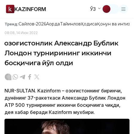
KAZINFORM
ЎЗ
Сайлов-2026
Ақорда
Тайинлов
Ҳодиса
Қонун ва интизо
Тренд:
08:08, 14 Июн 2022
Қозоғистонлик Александр Бублик
Лондон турнирининг иккинчи
босқичига йўл олди
NUR-SULTAN. Kazinform – Қозоғистоннинг биринчи,
дунёнинг 37-ракеткаси Александр Бублик Лондон
АТР 500 турнирининг иккинчи босқичиига чиқди,
дея хабар беради Кazinform мухбири.