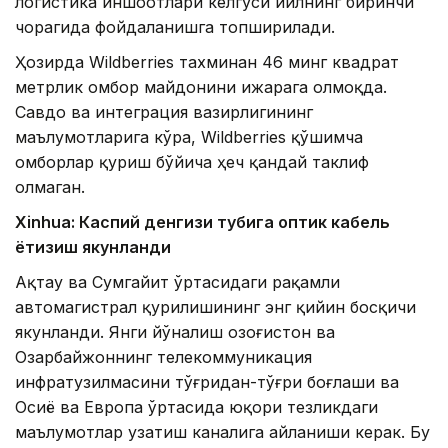
логистика иншоотлари келгуси йилнинг биринчи
чорагида фойдаланишга топширилади.
Ҳозирда Wildberries тахминан 46 минг квадрат
метрлик омбор майдонини ижарага олмоқда.
Савдо ва интеграция вазирлигининг
маълумотларига кўра, Wildberries қўшимча
омборлар қуриш бўйича ҳеч қандай таклиф
олмаган.
Xinhuа: Каспий денгизи тубига оптик кабель
ётқизиш якунланди
Ақтау ва Сумгайит ўртасидаги рақамли
автомагистрал қурилишининг энг қийин босқичи
якунланди. Янги йўналиш Қозоғистон ва
Озарбайжоннинг телекоммуникация
инфратузилмасини тўғридан-тўғри боғлаши ва
Осиё ва Европа ўртасида юқори тезликдаги
маълумотлар узатиш каналига айланиши керак. Бу