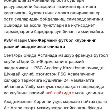
Концепция замонавий ер ости сувлари
ресурсларини бошқариш тизимини яратишга
қаратилган. Ҳужжатнинг амалга оширилиши ер
ости сувларидан фойдаланиш самарадорлигини
оширади ва аҳоли пунктлари ва иқтисодиёт
тармоқларини барқарор сув билан таъминлайди.
PSG: «Пари Сен-Жермен» футбол клубининг
расмий академияси очилади
Сентябрь ойида Астанада машҳур француз футбол
клуби «Пари Сен-Жермен»нинг расмий
академияси — PSG Academy Kazakhstan очилади.
Шундай қилиб, Қозоғистон PSG Academyнинг
халқаро тармоғига қўшилган 24-мамлакатга
айланади. Ушбу маълумотлар жаҳон нашрларида
ва клубнинг расмий
веб-сайтида
эълон қилинди.
Академиянинг биринчи ўқув маркази пойтахтдаги
Air Arena спорт мажмуасида жойлашган бўлади.