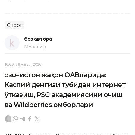
Спорт
без автора
Муаллиф
10:00, 08 Август 2026
Қозоғистон жаҳон ОАВларида:
Каспий денгизи тубидан интернет
ўтказиш, PSG академиясини очиш
ва Wildberries омборлари