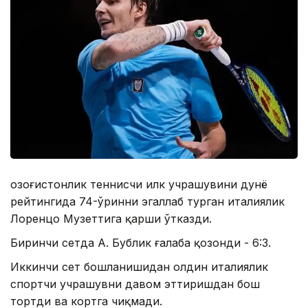
Қозоғистонлик теннисчи илк учрашувини дунё
рейтингида 74-ўринни эгаллаб турган италиялик
Лоренцо Музеттига қарши ўтказди.
Биринчи сетда А. Бублик ғалаба қозонди - 6:3.
Иккинчи сет бошланишидан олдин италиялик
спортчи учрашувни давом эттиришдан бош
тортди ва кортга чиқмади.