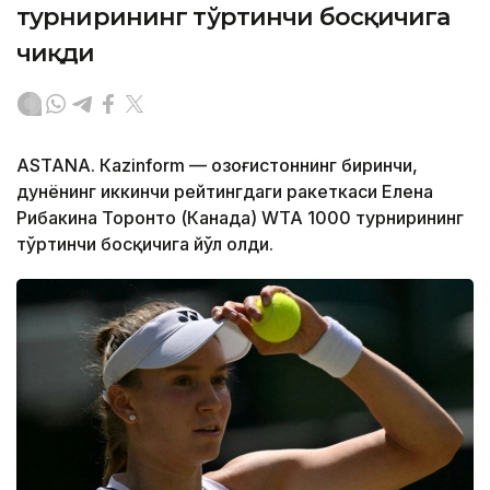
турнирининг тўртинчи босқичига
чиқди
ASTANА. Кazinform — Қозоғистоннинг биринчи,
дунёнинг иккинчи рейтингдаги ракеткаси Елена
Рибакина Торонто (Канада) WТА 1000 турнирининг
тўртинчи босқичига йўл олди.