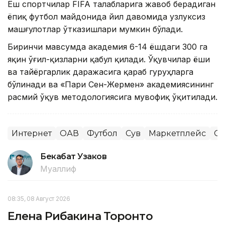
Ёш спортчилар FIFA талабларига жавоб берадиган
ёпиқ футбол майдонида йил давомида узлуксиз
машғулотлар ўтказишлари мумкин бўлади.
Биринчи мавсумда академия 6-14 ёшдаги 300 га
яқин ўғил-қизларни қабул қилади. Ўқувчилар ёши
ва тайёргарлик даражасига қараб гуруҳларга
бўлинади ва «Пари Сен-Жермен» академиясининг
расмий ўқув методологиясига мувофиқ ўқитилади.
Интернет
ОАВ
Футбол
Сув
Маркетплейс
Сп
Бекабат Узаков
Муаллиф
08:35, 08 Август 2026
Елена Рибакина Торонто