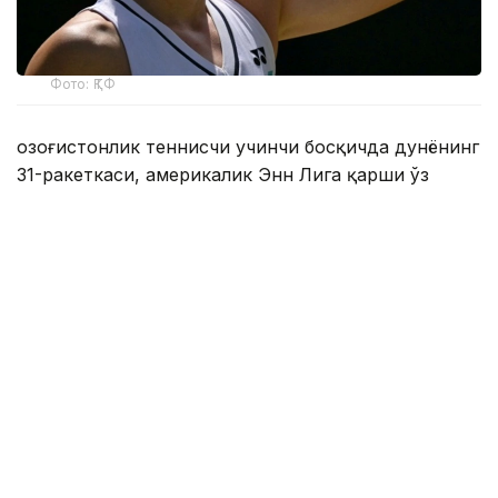
Фото: ҚТФ
Қозоғистонлик теннисчи учинчи босқичда дунёнинг
31-ракеткаси, америкалик Энн Лига қарши ўз
маҳоратини намойиш этди.
Бу икки спортчи ўртасидаги биринчи учрашув
эди.
Биринчи сетда Елена дарҳол 2:0, 4:1 ҳисобида
олдинга чиқиб олди. Кейин америкалик теннисчи
ҳисобни қисқартирди, аммо Рибакина ўз
мақсадига эришди — 6:2.
Иккинчи сетда ҳисоб 4:3 бўлганида Ли брейк
қилишга муваффақ бўлди — 5:3. Бироқ, Елена
кетма-кет тўртта геймда ғалаба қозонди — 7:5.