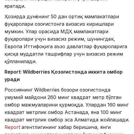
яратади.
Ҳозирда дунёнинг 50 дан ортиқ мамлакатлари
фуқаролари Қозоғистонга визасиз киришлари
мумкин. Улар орасида МДҲ мамлакатлари
фуқаролари учун визасиз режим, шунингдек,
Европа Иттифоқига аъзо давлатлар фуқароларига
қисқа муддатли ташрифлар учун визасиз режим
қўлланилади.
Report: Wildberries Қозоғистонда иккита омбор
қуради
Россиянинг Wildberries бозори Қозоғистонда
умумий майдони 260 минг квадрат метр бўлган
омбор мажмуаларини қурмоқда. Улардан 160 минг
квадрат метрлик омбор Астанада, яна 100 минг
квадрат метрлик омбор эса Алматида жойлашади.
Report
агентлигининг хабар беришича, янги