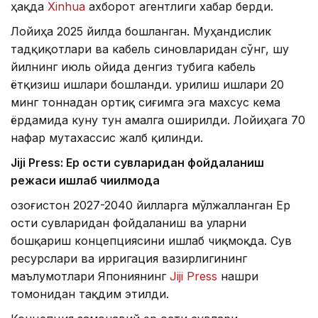
ҳақда
Xinhua
ахборот агентлиги хабар берди.
Лойиҳа 2025 йилда бошланган. Муҳандислик
тадқиқотлари ва кабель синовларидан сўнг, шу
йилнинг июль ойида денгиз тубига кабель
ётқизиш ишлари бошланди. Қурилиш ишлари 20
минг тоннадан ортиқ сиғимга эга махсус кема
ёрдамида куну тун амалга оширилди. Лойиҳага 70
нафар мутахассис жалб қилинди.
Jiji Press: Ер ости сувларидан фойдаланиш
режаси ишлаб чиқилмоқда
Қозоғистон 2027-2040 йилларга мўлжалланган Ер
ости сувларидан фойдаланиш ва уларни
бошқариш концепциясини ишлаб чиқмоқда. Сув
ресурслари ва ирригация вазирлигининг
маълумотлари Япониянинг
Jiji Press
нашри
томонидан тақдим этилди.