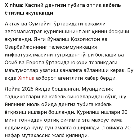
Xinhuа: Каспий денгизи тубига оптик кабель
ётқизиш якунланди
Ақтау ва Сумгайит ўртасидаги рақамли
автомагистрал қурилишининг энг қийин босқичи
якунланди. Янги йўналиш Қозоғистон ва
Озарбайжоннинг телекоммуникация
инфратузилмасини тўғридан-тўғри боғлаши ва
Осиё ва Европа ўртасида юқори тезликдаги
маълумотлар узатиш каналига айланиши керак. Бу
ҳақда
Xinhua
ахборот агентлиги хабар берди.
Лойиҳа 2025 йилда бошланган. Муҳандислик
тадқиқотлари ва кабель синовларидан сўнг, шу
йилнинг июль ойида денгиз тубига кабель
ётқизиш ишлари бошланди. Қурилиш ишлари 20
минг тоннадан ортиқ сиғимга эга махсус кема
ёрдамида куну тун амалга оширилди. Лойиҳага 70
нафар мутахассис жалб қилинди.