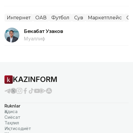
Интернет
ОАВ
Футбол
Сув
Маркетплейс
Сп
Бекабат Узаков
Муаллиф
KAZINFORM
Ruknlar
Ҳодиса
Сиёсат
Таҳлил
Иқтисодиёт