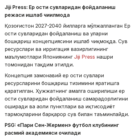
Jiji Press: Ер ости сувларидан фойдаланиш
режаси ишлаб чиқилмоқда
Қозоғистон 2027-2040 йилларга мўлжалланган Ер
ости сувларидан фойдаланиш ва уларни
бошқариш концепциясини ишлаб чиқмоқда. Сув
ресурслари ва ирригация вазирлигининг
маълумотлари Япониянинг
Jiji Press
нашри
томонидан тақдим этилди.
Концепция замонавий ер ости сувлари
ресурсларини бошқариш тизимини яратишга
қаратилган. Ҳужжатнинг амалга оширилиши ер
ости сувларидан фойдаланиш самарадорлигини
оширади ва аҳоли пунктлари ва иқтисодиёт
тармоқларини барқарор сув билан таъминлайди.
PSG: «Пари Сен-Жермен» футбол клубининг
расмий академияси очилади