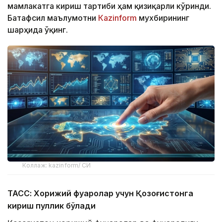
мамлакатга кириш тартиби ҳам қизиқарли кўринди.
Батафсил маълумотни
Кazinform
мухбирининг
шарҳида ўқинг.
Коллаж: kazinform/ СИ
ТАСС: Хорижий фуқаролар учун Қозоғистонга
кириш пуллик бўлади