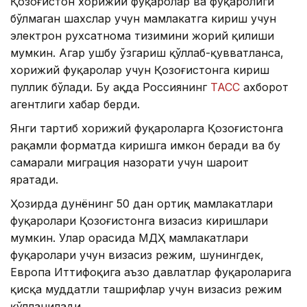
Қозоғистон хорижий фуқаролар ва фуқаролиги
бўлмаган шахслар учун мамлакатга кириш учун
электрон рухсатнома тизимини жорий қилиши
мумкин. Агар ушбу ўзгариш қўллаб-қувватланса,
хорижий фуқаролар учун Қозоғистонга кириш
пуллик бўлади. Бу ҳақда Россиянинг
ТАСС
ахборот
агентлиги хабар берди.
Янги тартиб хорижий фуқароларга Қозоғистонга
рақамли форматда киришга имкон беради ва бу
самарали миграция назорати учун шароит
яратади.
Ҳозирда дунёнинг 50 дан ортиқ мамлакатлари
фуқаролари Қозоғистонга визасиз киришлари
мумкин. Улар орасида МДҲ мамлакатлари
фуқаролари учун визасиз режим, шунингдек,
Европа Иттифоқига аъзо давлатлар фуқароларига
қисқа муддатли ташрифлар учун визасиз режим
қўлланилади.