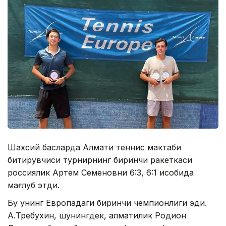
Шахсий баҳсларда Алмати теннис мактаби
битирувчиси турнирнинг биринчи ракеткаси
россиялик Артем Семеновни 6:3, 6:1 ҳисобида
мағлуб этди.
Бу унинг Европадаги биринчи чемпионлиги эди.
А.Требухин, шунингдек, алматилик Родион