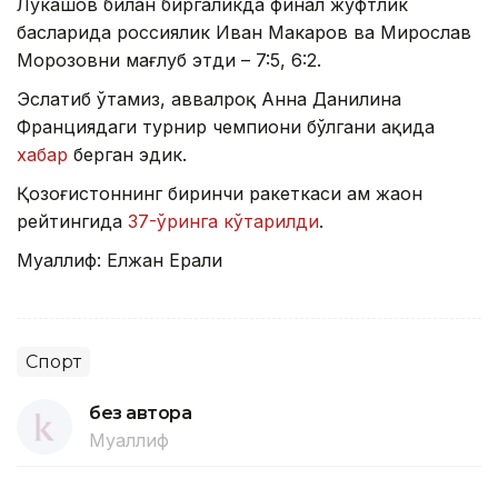
Лукашов билан биргаликда финал жуфтлик
баҳсларида россиялик Иван Макаров ва Мирослав
Морозовни мағлуб этди – 7:5, 6:2.
Эслатиб ўтамиз, аввалроқ Анна Данилина
Франциядаги турнир чемпиони бўлгани ҳақида
хабар
берган эдик.
Қозоғистоннинг биринчи ракеткаси ҳам жаҳон
рейтингида
37-ўринга кўтарилди
.
Муаллиф: Елжан Ерали
Спорт
без автора
Муаллиф