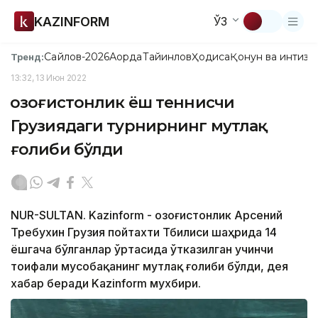
KAZINFORM
ЎЗ
Сайлов-2026
Ақорда
Тайинлов
Ҳодиса
Қонун ва интизо
Тренд:
13:32, 13 Июн 2022
Қозоғистонлик ёш теннисчи
Грузиядаги турнирнинг мутлақ
ғолиби бўлди
NUR-SULTAN. Kazinform - Қозоғистонлик Арсений
Требухин Грузия пойтахти Тбилиси шаҳрида 14
ёшгача бўлганлар ўртасида ўтказилган учинчи
тоифали мусобақанинг мутлақ ғолиби бўлди, дея
хабар беради Kazinform мухбири.