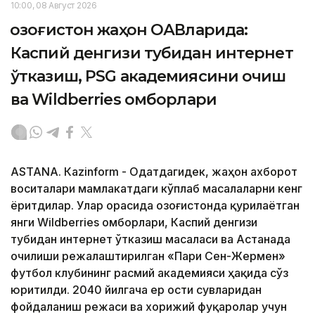
10:00, 08 Август 2026
Қозоғистон жаҳон ОАВларида:
Каспий денгизи тубидан интернет
ўтказиш, PSG академиясини очиш
ва Wildberries омборлари
ASTANА. Кazinform - Одатдагидек, жаҳон ахборот
воситалари мамлакатдаги кўплаб масалаларни кенг
ёритдилар. Улар орасида Қозоғистонда қурилаётган
янги Wildberries омборлари, Каспий денгизи
тубидан интернет ўтказиш масаласи ва Астанада
очилиши режалаштирилган «Пари Сен-Жермен»
футбол клубининг расмий академияси ҳақида сўз
юритилди. 2040 йилгача ер ости сувларидан
фойдаланиш режаси ва хорижий фуқаролар учун