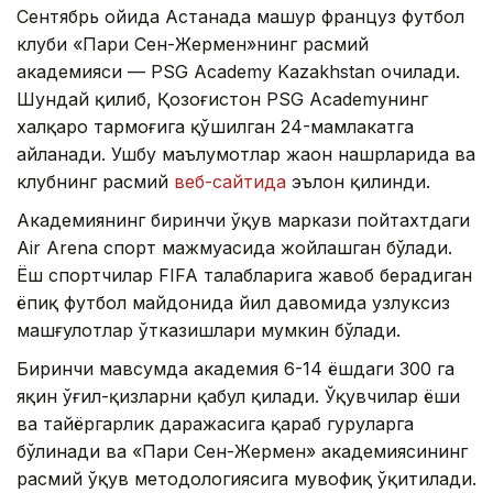
Сентябрь ойида Астанада машҳур француз футбол
клуби «Пари Сен-Жермен»нинг расмий
академияси — PSG Academy Kazakhstan очилади.
Шундай қилиб, Қозоғистон PSG Academyнинг
халқаро тармоғига қўшилган 24-мамлакатга
айланади. Ушбу маълумотлар жаҳон нашрларида ва
клубнинг расмий
веб-сайтида
эълон қилинди.
Академиянинг биринчи ўқув маркази пойтахтдаги
Air Arena спорт мажмуасида жойлашган бўлади.
Ёш спортчилар FIFA талабларига жавоб берадиган
ёпиқ футбол майдонида йил давомида узлуксиз
машғулотлар ўтказишлари мумкин бўлади.
Биринчи мавсумда академия 6-14 ёшдаги 300 га
яқин ўғил-қизларни қабул қилади. Ўқувчилар ёши
ва тайёргарлик даражасига қараб гуруҳларга
бўлинади ва «Пари Сен-Жермен» академиясининг
расмий ўқув методологиясига мувофиқ ўқитилади.