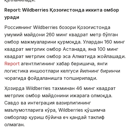
Report: Wildberries Қозоғистонда иккита омбор
қуради
Россиянинг Wildberries бозори Қозоғистонда
умумий майдони 260 минг квадрат метр бўлган
омбор мажмуаларини қурмоқда. Улардан 160 минг
квадрат метрлик омбор Астанада, яна 100 минг
квадрат метрлик омбор эса Алматида жойлашади.
Report
агентлигининг хабар беришича, янги
логистика иншоотлари келгуси йилнинг биринчи
чорагида фойдаланишга топширилади.
Ҳозирда Wildberries тахминан 46 минг квадрат
метрлик омбор майдонини ижарага олмоқда.
Савдо ва интеграция вазирлигининг
маълумотларига кўра, Wildberries қўшимча
омборлар қуриш бўйича ҳеч қандай таклиф
олмаган.